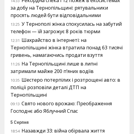
Рекордна спека і 12 пожеж в екосистемах
14:33
за добу на Тернопільщині: рятувальники
просять людей бути відповідальними
У Тернополі жінка спокусилась на забутий
13:25
телефон — їй загрожує 8 років тюрми
Шахрайство в інтернеті: на
12:31
Тернопільщині жінка втратила понад 63 тисячі
гривень, намагаючись продати взуття
На Тернопільщині лише в липні
11:26
затримали майже 200 п’яних водіїв
Шестеро потерпілих і розтрощені авто: в
10:35
поліції розповіли деталі ДТП на
Тернопільщині
Свято нового врожаю: Преображення
09:13
Господнє або Яблучний Спас
5 Серпня
Назавжди 33: війна обірвала життя
18:54