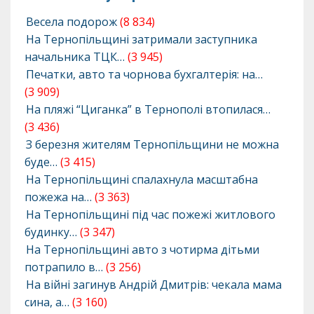
Весела подорож
(8 834)
На Тернопільщині затримали заступника
начальника ТЦК…
(3 945)
Печатки, авто та чорнова бухгалтерія: на…
(3 909)
На пляжі “Циганка” в Тернополі втопилася…
(3 436)
З березня жителям Тернопільщини не можна
буде…
(3 415)
На Тернопільщині спалахнула масштабна
пожежа на…
(3 363)
На Тернопільщині під час пожежі житлового
будинку…
(3 347)
На Тернопільщині авто з чотирма дітьми
потрапило в…
(3 256)
На війні загинув Андрій Дмитрів: чекала мама
сина, а…
(3 160)