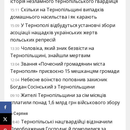
історія незламного тернопільського гвардійця
Скільки на Тернопільщині випадків
15:11
домашнього насильства і як карають
У Тернополі відбудуться установчі збори
15:09
асоціації нащадків українських жертв
польських репресій
Чоловіка, який зник безвісти на
13:30
Тернопільщині, знайшли мертвим
Звання «Почесний громадянин міста
13:04
Тернополя» присвоєно 15 мешканцям громади
Небесне воїнство поповнив захисник
12:04
Богдан Сосінський з Тернопільщини
Жителі Тернопільщини за сім місяців
09:10
сплатили понад 1,6 млрд грн військового збору
6 Серпня
Тернопільські нацгвардійці відзначили
18:40
Преображення Господнє й помолилися за