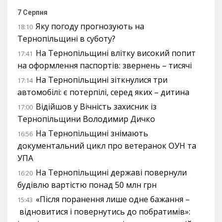
7 Серпня
Яку погоду прогнозують на
18:10
Тернопільщині в суботу?
На Тернопільщині влітку високий попит
17:41
на оформлення паспортів: звернень – тисячі
На Тернопільщині зіткнулися три
17:14
автомобілі: є потерпілі, серед яких – дитина
Відійшов у Вічність захисник із
17:00
Тернопільщини Володимир Дичко
На Тернопільщині знімають
16:56
документальний цикл про ветеранок ОУН та
УПА
На Тернопільщині державі повернули
16:20
будівлю вартістю понад 50 млн грн
«Після поранення лише одне бажання –
15:43
відновитися і повернутись до побратимів»: