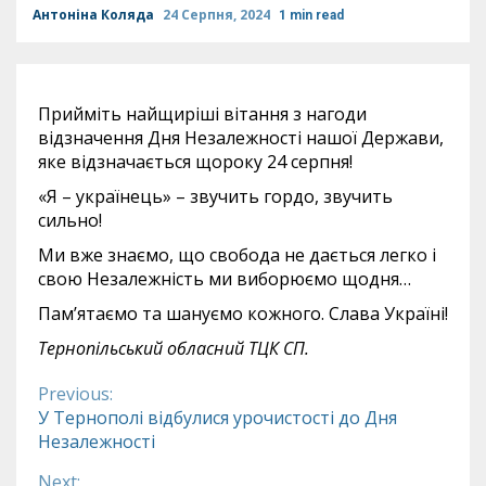
Антоніна Коляда
24 Серпня, 2024
1 min read
Прийміть найщиріші вітання з нагоди
відзначення Дня Незалежності нашої Держави,
яке відзначається щороку 24 серпня!
«Я – українець» – звучить гордо, звучить
сильно!
Ми вже знаємо, що свобода не дається легко і
свою Незалежність ми виборюємо щодня…
Пам’ятаємо та шануємо кожного. Слава Україні!
Тернопільський обласний ТЦК СП.
Previous:
Continue
У Тернополі відбулися урочистості до Дня
Незалежності
Reading
Next: