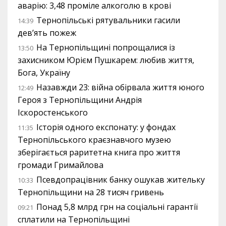
аварію: 3,48 проміле алкоголю в крові
Тернопільські рятувальники гасили
14:39
дев’ять пожеж
На Тернопільщині попрощалися із
13:50
захисником Юрієм Пушкарем: любив життя,
Бога, Україну
Назавжди 23: війна обірвала життя юного
12:49
Героя з Тернопільщини Андрія
Іскоростенського
Історія одного експонату: у фондах
11:35
Тернопільського краєзнавчого музею
зберігається раритетна книга про життя
громади Гримайлова
Псевдопрацівник банку ошукав жительку
10:33
Тернопільщини на 28 тисяч гривень
Понад 5,8 млрд грн на соціальні гарантії
09:21
сплатили на Тернопільщині