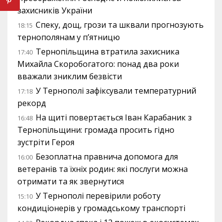
захисників України
Спеку, дощ, грози та шквали прогнозують
18:15
тернополянам у п’ятницю
Тернопільщина втратила захисника
17:40
Михайла Скоробогатого: понад два роки
вважали зниклим безвісти
У Тернополі зафіксували температурний
17:18
рекорд
На щиті повертається Іван Карабаник з
16:48
Тернопільщини: громада просить гідно
зустріти Героя
Безоплатна правнича допомога для
16:00
ветеранів та їхніх родин: які послуги можна
отримати та як звернутися
У Тернополі перевірили роботу
15:10
кондиціонерів у громадському транспорті