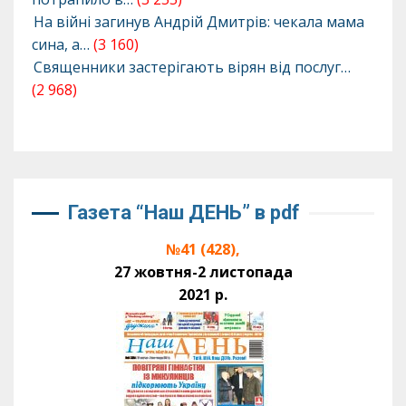
На війні загинув Андрій Дмитрів: чекала мама
сина, а…
(3 160)
Священники застерігають вірян від послуг…
(2 968)
Газета “Наш ДЕНЬ” в pdf
№41 (428),
27 жовтня-2 листопада
2021 р.