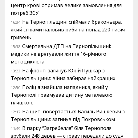
центр крові отримав велике замовлення для
потреб ЗСУ
На Тернопільщині спіймали браконьєра,
16:34
який сітками наловив риби на понад 220 тисяч
гривень
Смертельна ДТП на Тернопільщині:
15:38
медики не врятували життя 16-річного
мотоцикліста
На фронті загинув Юрій Пушкар з
13:23
Тернопільщини: війна забирає найкращих
Поліція знайшла нападника, який у
12:50
Тернополі травмував дитину металевою
пляшкою
На щиті повертається Василь Ришкевич з
12:17
Тернопільщини: загинув під Покровськом
В парку “Загребелля” біля Тернополя
11:49
зрубали 248 дерев — справу передали до суду