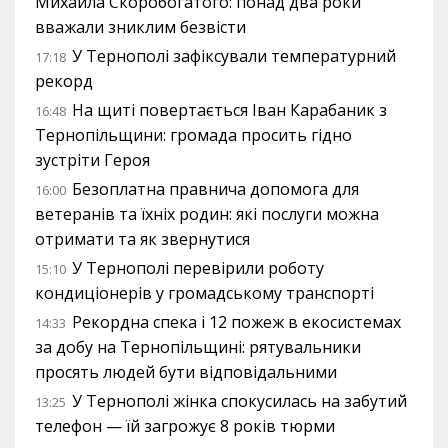
Михайла Скоробогатого: понад два роки
вважали зниклим безвісти
У Тернополі зафіксували температурний
17:18
рекорд
На щиті повертається Іван Карабаник з
16:48
Тернопільщини: громада просить гідно
зустріти Героя
Безоплатна правнича допомога для
16:00
ветеранів та їхніх родин: які послуги можна
отримати та як звернутися
У Тернополі перевірили роботу
15:10
кондиціонерів у громадському транспорті
Рекордна спека і 12 пожеж в екосистемах
14:33
за добу на Тернопільщині: рятувальники
просять людей бути відповідальними
У Тернополі жінка спокусилась на забутий
13:25
телефон — їй загрожує 8 років тюрми