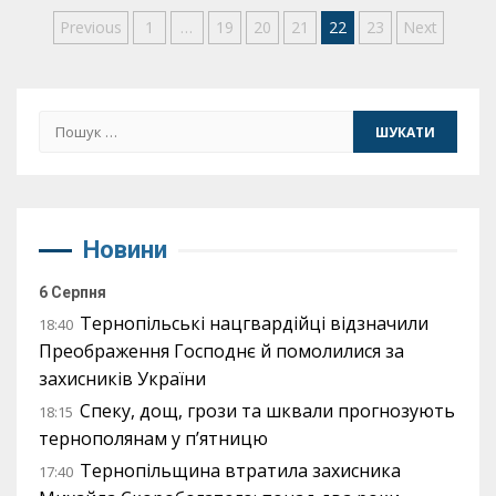
Пагінація
Previous
1
…
19
20
21
22
23
Next
записів
Пошук:
Новини
6 Серпня
Тернопільські нацгвардійці відзначили
18:40
Преображення Господнє й помолилися за
захисників України
Спеку, дощ, грози та шквали прогнозують
18:15
тернополянам у п’ятницю
Тернопільщина втратила захисника
17:40