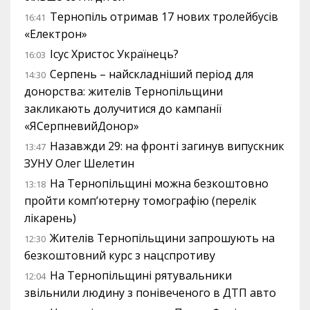
Тернопіль отримав 17 нових тролейбусів
16:41
«Електрон»
Ісус Христос Українець?
16:03
Серпень – найскладніший період для
14:30
донорства: жителів Тернопільщини
закликають долучитися до кампанії
«ЯСерпневийДонор»
Назавжди 29: на фронті загинув випускник
13:47
ЗУНУ Олег Шелетин
На Тернопільщині можна безкоштовно
13:18
пройти комп’ютерну томографію (перелік
лікарень)
Жителів Тернопільщини запрошують на
12:30
безкоштовний курс з нацспротиву
На Тернопільщині рятувальники
12:04
звільнили людину з понівеченого в ДТП авто