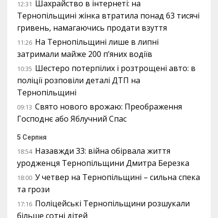
Шахрайство в інтернеті: на
12:31
Тернопільщині жінка втратила понад 63 тисячі
гривень, намагаючись продати взуття
На Тернопільщині лише в липні
11:26
затримали майже 200 п’яних водіїв
Шестеро потерпілих і розтрощені авто: в
10:35
поліції розповіли деталі ДТП на
Тернопільщині
Свято нового врожаю: Преображення
09:13
Господнє або Яблучний Спас
5 Серпня
Назавжди 33: війна обірвала життя
18:54
уродженця Тернопільщини Дмитра Березка
У четвер на Тернопільщині – сильна спека
18:00
та грози
Поліцейські Тернопільщини розшукали
17:16
більше сотні дітей