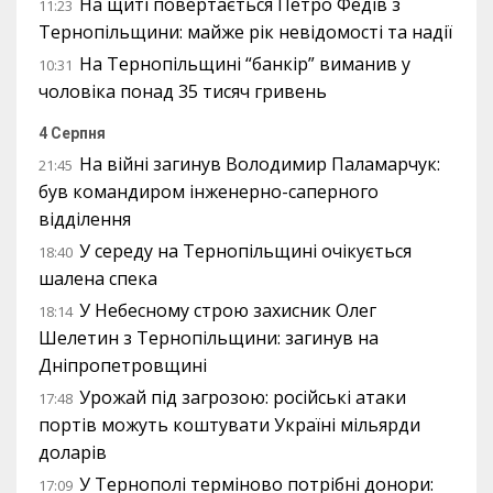
На щиті повертається Петро Федів з
11:23
Тернопільщини: майже рік невідомості та надії
На Тернопільщині “банкір” виманив у
10:31
чоловіка понад 35 тисяч гривень
4 Серпня
На війні загинув Володимир Паламарчук:
21:45
був командиром інженерно-саперного
відділення
У середу на Тернопільщині очікується
18:40
шалена спека
У Небесному строю захисник Олег
18:14
Шелетин з Тернопільщини: загинув на
Дніпропетровщині
Урожай під загрозою: російські атаки
17:48
портів можуть коштувати Україні мільярди
доларів
У Тернополі терміново потрібні донори:
17:09