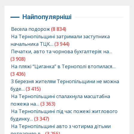
Найпопулярніші
Весела подорож
(8 834)
На Тернопільщині затримали заступника
начальника ТЦК…
(3 944)
Печатки, авто та чорнова бухгалтерія: на…
(3 908)
На пляжі “Циганка” в Тернополі втопилася…
(3 436)
З березня жителям Тернопільщини не можна
буде…
(3 415)
На Тернопільщині спалахнула масштабна
пожежа на…
(3 363)
На Тернопільщині під час пожежі житлового
будинку…
(3 347)
На Тернопільщині авто з чотирма дітьми
потрапило в…
(3 255)