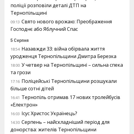
поліції розповіли деталі ДТП на
Тернопільщині
Свято нового врожаю: Преображення
09:13
Господнє або Яблучний Спас
5 Серпня
Назавжди 33: війна обірвала життя
18:54
уродженця Тернопільщини Дмитра Березка
У четвер на Тернопільщині – сильна спека
18:00
та грози
Поліцейські Тернопільщини розшукали
17:16
більше сотні дітей
Тернопіль отримав 17 нових тролейбусів
16:41
«Електрон»
Ісус Христос Українець?
16:03
Серпень – найскладніший період для
14:30
донорства: жителів Тернопільщини