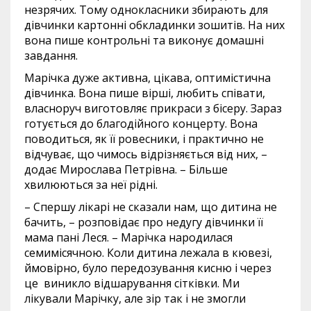
незрячих. Тому однокласники збирають для
дівчинки картонні обкладинки зошитів. На них
вона пише контрольні та виконує домашні
завдання.
Марічка дуже активна, цікава, оптимістична
дівчинка. Вона пише вірші, любить співати,
власноруч виготовляє прикраси з бісеру. Зараз
готується до благодійного концерту. Вона
поводиться, як її ровесники, і практично не
відчуває, що чимось відрізняється від них, –
додає Мирослава Петрівна. – Більше
хвилюються за неї рідні.
– Спершу лікарі не сказали нам, що дитина не
бачить, – розповідає про недугу дівчинки її
мама пані Леся. – Марічка народилася
семимісячною. Коли дитина лежала в кювезі,
ймовірно, було передозування кисню і через
це виникло відшарування сітківки. Ми
лікували Марічку, але зір так і не змогли