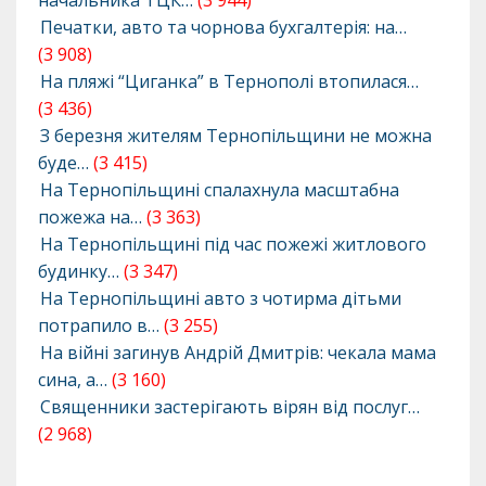
начальника ТЦК…
(3 944)
Печатки, авто та чорнова бухгалтерія: на…
(3 908)
На пляжі “Циганка” в Тернополі втопилася…
(3 436)
З березня жителям Тернопільщини не можна
буде…
(3 415)
На Тернопільщині спалахнула масштабна
пожежа на…
(3 363)
На Тернопільщині під час пожежі житлового
будинку…
(3 347)
На Тернопільщині авто з чотирма дітьми
потрапило в…
(3 255)
На війні загинув Андрій Дмитрів: чекала мама
сина, а…
(3 160)
Священники застерігають вірян від послуг…
(2 968)