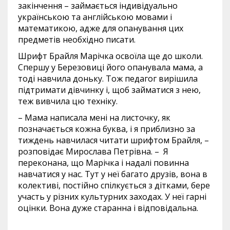
закінчення – займається індивідуально
українською та англійською мовами і
математикою, адже для опанування цих
предметів необхідно писати.
Шрифт Брайля Марічка освоїла ще до школи.
Спершу у Березовиці його опанувала мама, а
тоді навчила доньку. Тож педагог вирішила
підтримати дівчинку і, щоб займатися з нею,
теж вивчила цю техніку.
– Мама написала мені на листочку, як
позначається кожна буква, і я приблизно за
тиждень навчилася читати шрифтом Брайля, –
розповідає Мирослава Петрівна. – Я
переконана, що Марічка і надалі повинна
навчатися у нас. Тут у неї багато друзів, вона в
колективі, постійно спілкується з дітками, бере
участь у різних культурних заходах. У неї гарні
оцінки. Вона дуже старанна і відповідальна.