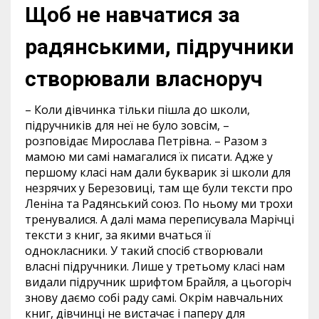
Щоб не навчатися за
радянськими, підручники
створювали власноруч
– Коли дівчинка тільки пішла до школи,
підручників для неї не було зовсім, –
розповідає Мирослава Петрівна. – Разом з
мамою ми самі намагалися їх писати. Адже у
першому класі нам дали букварик зі школи для
незрячих у Березовиці, там ще були тексти про
Леніна та Радянський союз. По ньому ми трохи
тренувалися. А далі мама переписувала Марічці
тексти з книг, за якими вчаться її
однокласники. У такий спосіб створювали
власні підручники. Лише у третьому класі нам
видали підручник шрифтом Брайля, а цьогоріч
знову даємо собі раду самі. Окрім навчальних
книг, дівчинці не вистачає і паперу для