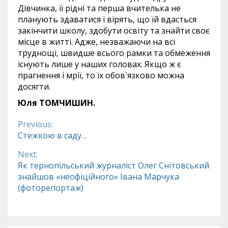
Дівчинка, її рідні та перша вчителька не
планують здаватися і вірять, що їй вдасться
закінчити школу, здобути освіту та знайти своє
місце в житті. Адже, незважаючи на всі
труднощі, швидше всього рамки та обмеження
існують лише у наших головах. Якщо ж є
прагнення і мрії, то їх обов`язково можна
досягти.
Юля ТОМЧИШИН.
Previous:
Continue
Стежкою в саду…
Reading
Next:
Як тернопільський журналіст Олег Снітовський
знайшов «неофіційного» Івана Марчука
(фоторепортаж)