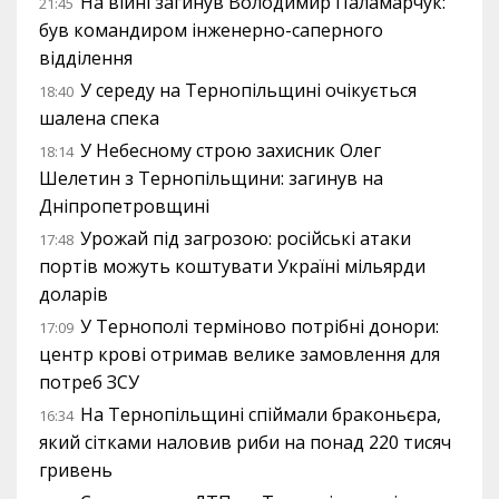
На війні загинув Володимир Паламарчук:
21:45
був командиром інженерно-саперного
відділення
У середу на Тернопільщині очікується
18:40
шалена спека
У Небесному строю захисник Олег
18:14
Шелетин з Тернопільщини: загинув на
Дніпропетровщині
Урожай під загрозою: російські атаки
17:48
портів можуть коштувати Україні мільярди
доларів
У Тернополі терміново потрібні донори:
17:09
центр крові отримав велике замовлення для
потреб ЗСУ
На Тернопільщині спіймали браконьєра,
16:34
який сітками наловив риби на понад 220 тисяч
гривень