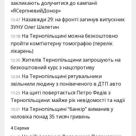
закликають долучитися до кампанії
«ЯСерпневийДонор»
Назавжди 29: на фронті загинув випускник
13:47
ЗУНУ Олег Шелетин
На Тернопільщині можна безкоштовно
13:18
пройти комп’ютерну томографію (перелік
лікарень)
Жителів Тернопільщини запрошують на
12:30
безкоштовний курс з нацспротиву
На Тернопільщині рятувальники
12:04
звільнили людину з понівеченого в ДТП авто
На щиті повертається Петро Федів з
11:23
Тернопільщини: майже рік невідомості та надії
На Тернопільщині “банкір” виманив у
10:31
чоловіка понад 35 тисяч гривень
4 Серпня