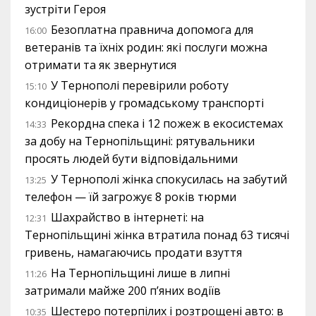
зустріти Героя
Безоплатна правнича допомога для
16:00
ветеранів та їхніх родин: які послуги можна
отримати та як звернутися
У Тернополі перевірили роботу
15:10
кондиціонерів у громадському транспорті
Рекордна спека і 12 пожеж в екосистемах
14:33
за добу на Тернопільщині: рятувальники
просять людей бути відповідальними
У Тернополі жінка спокусилась на забутий
13:25
телефон — їй загрожує 8 років тюрми
Шахрайство в інтернеті: на
12:31
Тернопільщині жінка втратила понад 63 тисячі
гривень, намагаючись продати взуття
На Тернопільщині лише в липні
11:26
затримали майже 200 п’яних водіїв
Шестеро потерпілих і розтрощені авто: в
10:35