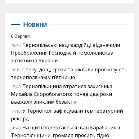
Новини
6 Серпня
Тернопільські нацгвардійці відзначили
18:40
Преображення Господнє й помолилися за
захисників України
Спеку, дощ, грози та шквали прогнозують
18:15
тернополянам у п’ятницю
Тернопільщина втратила захисника
17:40
Михайла Скоробогатого: понад два роки
вважали зниклим безвісти
У Тернополі зафіксували температурний
17:18
рекорд
На щиті повертається Іван Карабаник з
16:48
Тернопільщини: громада просить гідно