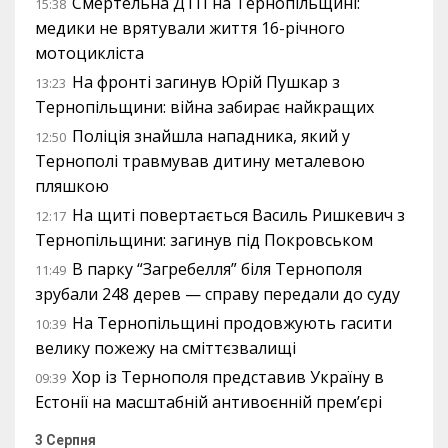
Смертельна ДТП на Тернопільщині:
15:38
медики не врятували життя 16-річного
мотоцикліста
На фронті загинув Юрій Пушкар з
13:23
Тернопільщини: війна забирає найкращих
Поліція знайшла нападника, який у
12:50
Тернополі травмував дитину металевою
пляшкою
На щиті повертається Василь Ришкевич з
12:17
Тернопільщини: загинув під Покровськом
В парку “Загребелля” біля Тернополя
11:49
зрубали 248 дерев — справу передали до суду
На Тернопільщині продовжують гасити
10:39
велику пожежу на сміттєзвалищі
Хор із Тернополя представив Україну в
09:39
Естонії на масштабній антивоєнній прем’єрі
3 Серпня