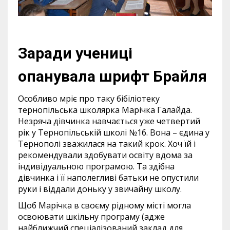
Заради учениці
опанувала шрифт Брайля
Особливо мріє про таку бібіліотеку
тернопільська школярка Марічка Галайда.
Незряча дівчинка навчається уже четвертий
рік у Тернопільській школі №16. Вона – єдина у
Тернополі зважилася на такий крок. Хоч їй і
рекомендували здобувати освіту вдома за
індивідуальною програмою. Та здібна
дівчинка і її наполегливі батьки не опустили
руки і віддали доньку у звичайну школу.
Щоб Марічка в своєму рідному місті могла
освоювати шкільну програму (адже
найближчий спеціалізований заклад для