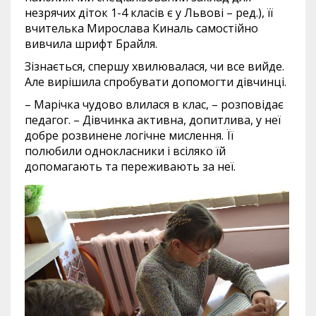
незрячих діток 1-4 класів є у Львові – ред.), її
вчителька Мирослава Киналь самостійно
вивчила шрифт Брайля.
Зізнається, спершу хвилювалася, чи все вийде.
Але вирішила спробувати допомогти дівчинці.
– Марічка чудово влилася в клас, – розповідає
педагог. – Дівчинка активна, допитлива, у неї
добре розвинене логічне мислення. Її
полюбили однокласники і всіляко їй
допомагають та переживають за неї.