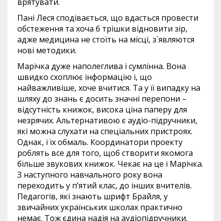
врятувати.
Пані Леся сподівається, що вдасться провести
обстеження та хоча б трішки відновити зір,
адже медицина не стоїть на місці, з`являются
нові методики.
Марічка дуже наполеглива і сумлінна. Вона
швидко схоплює інформацію і, що
найважливіше, хоче вчитися. Та у її випадку на
шляху до знань є досить значні перепони –
відсутність книжок, висока ціна паперу для
незрячих. Альтернативою є аудіо-підручники,
які можна слухати на спеціальних пристроях.
Однак, і їх обмаль. Координатори проекту
роблять все для того, щоб створити якомога
більше звукових книжок. Чекає на це і Марічка.
З наступного навчального року вона
переходить у п’ятий клас, до інших вчителів.
Педагогів, які знають шрифт Брайля, у
звичайних українських школах практично
немає. Тож єдина надія на аудіопідручники.