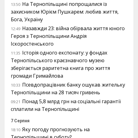
На Тернопільщині попрощалися із
13:50
захисником Юрієм Пушкарем: любив життя,
Бога, Україну
Назавжди 23: війна обірвала життя юного
12:49
Героя з Тернопільщини Андрія
Іскоростенського
Історія одного експонату: у фондах
11:35
Тернопільського краєзнавчого музею
зберігається раритетна книга про життя
громади Гримайлова
Псевдопрацівник банку ошукав жительку
10:33
Тернопільщини на 28 тисяч гривень
Понад 5,8 млрд грн на соціальні гарантії
09:21
сплатили на Тернопільщині
7 Серпня
Яку погоду прогнозують на
18:10
Тернопільщині в суботу?