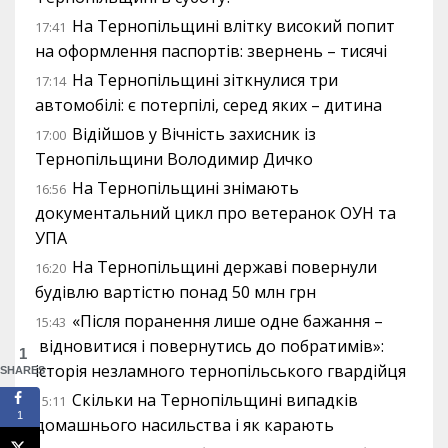
На Тернопільщині влітку високий попит
17:41
на оформлення паспортів: звернень – тисячі
На Тернопільщині зіткнулися три
17:14
автомобілі: є потерпілі, серед яких – дитина
Відійшов у Вічність захисник із
17:00
Тернопільщини Володимир Дичко
На Тернопільщині знімають
16:56
документальний цикл про ветеранок ОУН та
УПА
На Тернопільщині державі повернули
16:20
будівлю вартістю понад 50 млн грн
«Після поранення лише одне бажання –
15:43
відновитися і повернутись до побратимів»:
1
історія незламного тернопільського гвардійця
SHARES
Скільки на Тернопільщині випадків
15:11
1
домашнього насильства і як карають