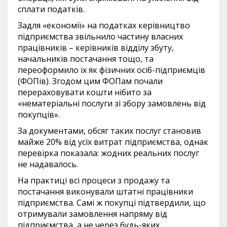
сплати податків.
Задля «економії» на податках керівництво
підприємства звільнило частину власних
працівників – керівників відділу збуту,
начальників постачання тощо, та
переоформило їх як фізичних осіб-підприємців
(ФОПів). Згодом цим ФОПам почали
перераховувати кошти нібито за
«нематеріальні послуги зі збору замовлень від
покупців».
За документами, обсяг таких послуг становив
майже 20% від усіх витрат підприємства, однак
перевірка показала: жодних реальних послуг
не надавалось.
На практиці всі процеси з продажу та
постачання виконували штатні працівники
підприємства. Самі ж покупці підтвердили, що
отримували замовлення напряму від
підприємства, а не через будь-яких