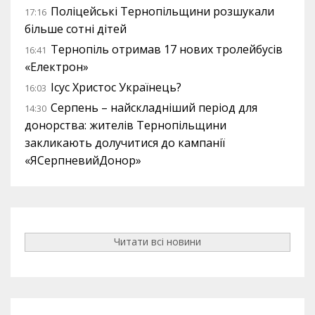
Поліцейські Тернопільщини розшукали
17:16
більше сотні дітей
Тернопіль отримав 17 нових тролейбусів
16:41
«Електрон»
Ісус Христос Українець?
16:03
Серпень – найскладніший період для
14:30
донорства: жителів Тернопільщини
закликають долучитися до кампанії
«ЯСерпневийДонор»
Читати всі новини