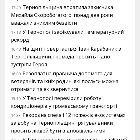
Тернопільщина втратила захисника
17:40
Михайла Скоробогатого: понад два роки
вважали зниклим безвісти
У Тернополі зафіксували температурний
17:18
рекорд
На щиті повертається Іван Карабаник з
16:48
Тернопільщини: громада просить гідно
зустріти Героя
Безоплатна правнича допомога для
16:00
ветеранів та їхніх родин: які послуги можна
отримати та як звернутися
У Тернополі перевірили роботу
15:10
кондиціонерів у громадському транспорті
Рекордна спека і 12 пожеж в екосистемах
14:33
за добу на Тернопільщині: рятувальники
просять людей бути відповідальними
У Тернополі жінка спокусилась на забутий
13:25