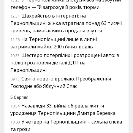
телефон — їй загрожує 8 років тюрми
Шахрайство в інтернеті: на
12:31
Тернопільщині жінка втратила понад 63 тисячі
гривень, намагаючись продати взуття
На Тернопільщині лише в липні
11:26
затримали майже 200 п’яних водіїв
Шестеро потерпілих і розтрощені авто: в
10:35
поліції розповіли деталі ДТП на
Тернопільщині
Свято нового врожаю: Преображення
09:13
Господнє або Яблучний Спас
5 Серпня
Назавжди 33: війна обірвала життя
18:54
уродженця Тернопільщини Дмитра Березка
У четвер на Тернопільщині – сильна спека
18:00
та грози