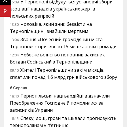
У Тернополі відбудуться установчі збори
15:09
асоціації нащадків українських жертв
польських репресій
Чоловіка, який зник безвісти на
13:30
Тернопільщині, знайшли мертвим
Звання «Почесний громадянин міста
13:04
Тернополя» присвоєно 15 мешканцям громади
Небесне воїнство поповнив захисник
12:04
Богдан Сосінський з Тернопільщини
Жителі Тернопільщини за сім місяців
09:10
сплатили понад 1,6 млрд грн військового збору
6 Серпня
Тернопільські нацгвардійці відзначили
18:40
Преображення Господнє й помолилися за
захисників України
Спеку, дощ, грози та шквали прогнозують
18:15
тернополянам у п’ятницю