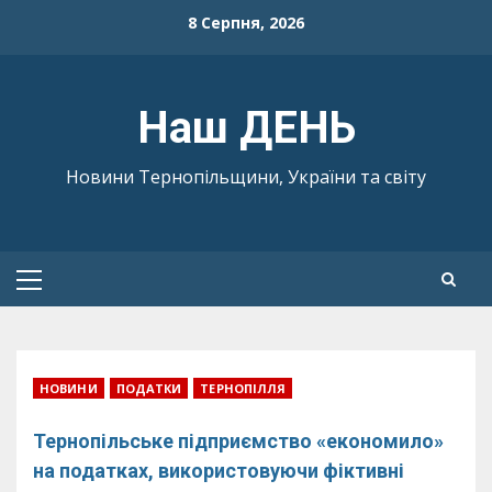
Skip
8 Серпня, 2026
to
content
Наш ДЕНЬ
Новини Тернопільщини, України та світу
Primary
Menu
НОВИНИ
ПОДАТКИ
ТЕРНОПІЛЛЯ
Тернопільське підприємство «економило»
на податках, використовуючи фіктивні