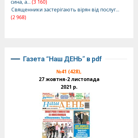
сина, а…
(3 160)
Священники застерігають вірян від послуг…
(2 968)
Газета “Наш ДЕНЬ” в pdf
№41 (428),
27 жовтня-2 листопада
2021 р.