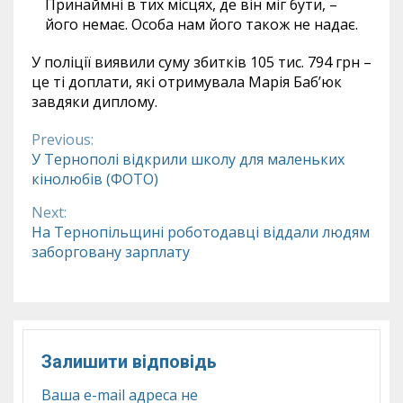
Принаймні в тих місцях, де він міг бути, –
його немає. Особа нам його також не надає.
У поліції виявили суму збитків 105 тис. 794 грн –
це ті доплати, які отримувала Марія Баб’юк
завдяки диплому.
Previous:
Continue
У Тернополі відкрили школу для маленьких
кінолюбів (ФОТО)
Reading
Next:
На Тернопільщині роботодавці віддали людям
заборговану зарплату
Залишити відповідь
Ваша e-mail адреса не