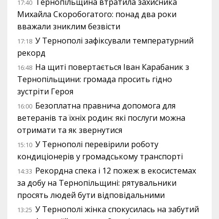
Тернопільщина втратила захисника
17:40
Михайла Скоробогатого: понад два роки
вважали зниклим безвісти
У Тернополі зафіксували температурний
17:18
рекорд
На щиті повертається Іван Карабаник з
16:48
Тернопільщини: громада просить гідно
зустріти Героя
Безоплатна правнича допомога для
16:00
ветеранів та їхніх родин: які послуги можна
отримати та як звернутися
У Тернополі перевірили роботу
15:10
кондиціонерів у громадському транспорті
Рекордна спека і 12 пожеж в екосистемах
14:33
за добу на Тернопільщині: рятувальники
просять людей бути відповідальними
У Тернополі жінка спокусилась на забутий
13:25