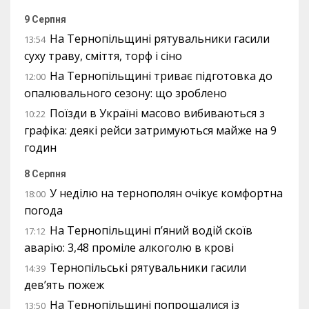
9 Серпня
На Тернопільщині рятувальники гасили
13:54
суху траву, сміття, торф і сіно
На Тернопільщині триває підготовка до
12:00
опалювального сезону: що зроблено
Поїзди в Україні масово вибиваються з
10:22
графіка: деякі рейси затримуються майже на 9
годин
8 Серпня
У неділю на тернополян очікує комфортна
18:00
погода
На Тернопільщині п’яний водій скоїв
17:12
аварію: 3,48 проміле алкоголю в крові
Тернопільські рятувальники гасили
14:39
дев’ять пожеж
На Тернопільщині попрощалися із
13:50