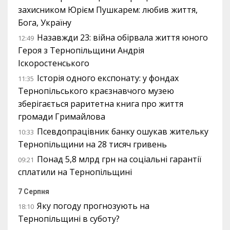
захисником Юрієм Пушкарем: любив життя,
Бога, Україну
Назавжди 23: війна обірвала життя юного
12:49
Героя з Тернопільщини Андрія
Іскоростенського
Історія одного експонату: у фондах
11:35
Тернопільського краєзнавчого музею
зберігається раритетна книга про життя
громади Гримайлова
Псевдопрацівник банку ошукав жительку
10:33
Тернопільщини на 28 тисяч гривень
Понад 5,8 млрд грн на соціальні гарантії
09:21
сплатили на Тернопільщині
7 Серпня
Яку погоду прогнозують на
18:10
Тернопільщині в суботу?