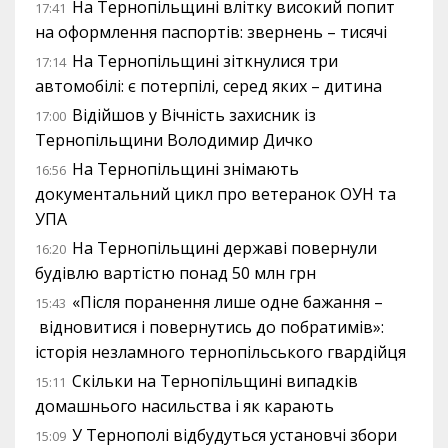
На Тернопільщині влітку високий попит
17:41
на оформлення паспортів: звернень – тисячі
На Тернопільщині зіткнулися три
17:14
автомобілі: є потерпілі, серед яких – дитина
Відійшов у Вічність захисник із
17:00
Тернопільщини Володимир Дичко
На Тернопільщині знімають
16:56
документальний цикл про ветеранок ОУН та
УПА
На Тернопільщині державі повернули
16:20
будівлю вартістю понад 50 млн грн
«Після поранення лише одне бажання –
15:43
відновитися і повернутись до побратимів»:
історія незламного тернопільського гвардійця
Скільки на Тернопільщині випадків
15:11
домашнього насильства і як карають
У Тернополі відбудуться установчі збори
15:09