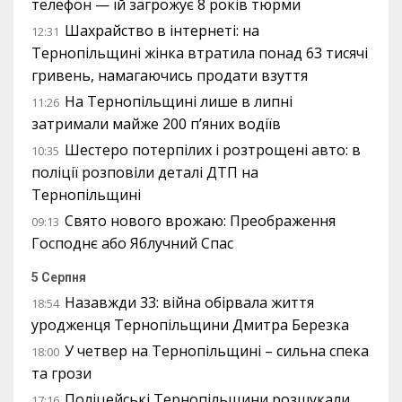
телефон — їй загрожує 8 років тюрми
Шахрайство в інтернеті: на
12:31
Тернопільщині жінка втратила понад 63 тисячі
гривень, намагаючись продати взуття
На Тернопільщині лише в липні
11:26
затримали майже 200 п’яних водіїв
Шестеро потерпілих і розтрощені авто: в
10:35
поліції розповіли деталі ДТП на
Тернопільщині
Свято нового врожаю: Преображення
09:13
Господнє або Яблучний Спас
5 Серпня
Назавжди 33: війна обірвала життя
18:54
уродженця Тернопільщини Дмитра Березка
У четвер на Тернопільщині – сильна спека
18:00
та грози
Поліцейські Тернопільщини розшукали
17:16