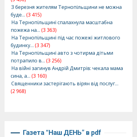
З березня жителям Тернопільщини не можна
буде…
(3 415)
На Тернопільщині спалахнула масштабна
пожежа на…
(3 363)
На Тернопільщині під час пожежі житлового
будинку…
(3 347)
На Тернопільщині авто з чотирма дітьми
потрапило в…
(3 256)
На війні загинув Андрій Дмитрів: чекала мама
сина, а…
(3 160)
Священники застерігають вірян від послуг…
(2 968)
Газета “Наш ДЕНЬ” в pdf