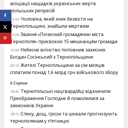
асоціації нащадків українських жертв
польських репресій
Чоловіка, який зник безвісти на
13:30
Тернопільщині, знайшли мертвим
Звання «Почесний громадянин міста
13:04
Тернополя» присвоєно 15 мешканцям громади
Небесне воїнство поповнив захисник
12:04
Богдан Сосінський з Тернопільщини
Жителі Тернопільщини за сім місяців
09:10
сплатили понад 1,6 млрд грн військового збору
6 Серпня
Тернопільські нацгвардійці відзначили
18:40
Преображення Господнє й помолилися за
захисників України
Спеку, дощ, грози та шквали прогнозують
18:15
тернополянам у п’ятницю