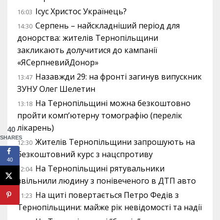
Ісус Христос Українець?
16:03
Серпень – найскладніший період для
14:30
донорства: жителів Тернопільщини
закликають долучитися до кампанії
«ЯСерпневийДонор»
Назавжди 29: на фронті загинув випускник
13:47
ЗУНУ Олег Шелетин
На Тернопільщині можна безкоштовно
13:18
пройти комп’ютерну томографію (перелік
лікарень)
40
SHARES
Жителів Тернопільщини запрошують на
12:30
безкоштовний курс з нацспротиву
40
На Тернопільщині рятувальники
12:04
звільнили людину з понівеченого в ДТП авто
На щиті повертається Петро Федів з
11:23
Тернопільщини: майже рік невідомості та надії