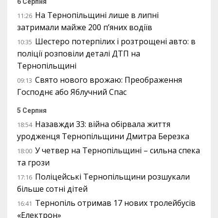
6 Серпня
На Тернопільщині лише в липні
11:26
затримали майже 200 п’яних водіїв
Шестеро потерпілих і розтрощені авто: в
10:35
поліції розповіли деталі ДТП на
Тернопільщині
Свято нового врожаю: Преображення
09:13
Господнє або Яблучний Спас
5 Серпня
Назавжди 33: війна обірвала життя
18:54
уродженця Тернопільщини Дмитра Березка
У четвер на Тернопільщині – сильна спека
18:00
та грози
Поліцейські Тернопільщини розшукали
17:16
більше сотні дітей
Тернопіль отримав 17 нових тролейбусів
16:41
«Електрон»