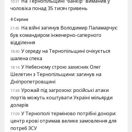
На Тернопільщині “банкір” виманив у
10:31
чоловіка понад 35 тисяч гривень
4 Серпня
На війні загинув Володимир Паламарчук:
21:45
був командиром інженерно-саперного
відділення
У середу на Тернопільщині очікується
18:40
шалена спека
У Небесному строю захисник Олег
18:14
Шелетин з Тернопільщини: загинув на
Дніпропетровщині
Урожай під загрозою: російські атаки
17:48
портів можуть коштувати Україні мільярди
доларів
У Тернополі терміново потрібні донори:
17:09
центр крові отримав велике замовлення для
потреб ЗСУ