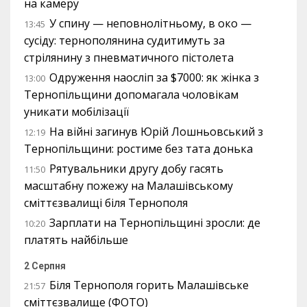
на камеру
У спину — неповнолітньому, в око —
13:45
сусіду: тернополянина судитимуть за
стрілянину з пневматичного пістолета
Одруження наосліп за $7000: як жінка з
13:00
Тернопільщини допомагала чоловікам
уникати мобілізації
На війні загинув Юрій Лошньовський з
12:19
Тернопільщини: ростиме без тата донька
Рятувальники другу добу гасять
11:50
масштабну пожежу на Малашівському
сміттєзвалищі біля Тернополя
Зарплати на Тернопільщині зросли: де
10:20
платять найбільше
2 Серпня
Біля Тернополя горить Малашівське
21:57
сміттєзвалище (ФОТО)