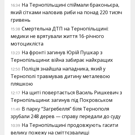
На Тернопільщині спіймали браконьєра,
16:34
який сітками наловив риби на понад 220 тисяч
гривень
Смертельна ДТП на Тернопільщині:
15:38
медики не врятували життя 16-річного
мотоцикліста
На фронті загинув Юрій Пушкар з
13:23
Тернопільщини: війна забирає найкращих
Поліція знайшла нападника, який у
12:50
Тернополі травмував дитину металевою
пляшкою
На щиті повертається Василь Ришкевич з
12:17
Тернопільщини: загинув під Покровськом
В парку “Загребелля” біля Тернополя
11:49
зрубали 248 дерев — справу передали до суду
На Тернопільщині продовжують гасити
10:39
велику пожежу на сміттєзвалищі