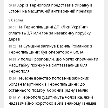
Хор із Тернополя представив Україну в
09:39
Естонії на масштабній антивоєнній прем’єрі
3 Серпня
На Тернопільщині ДП «Ліси України»
20:01
сплатить 3,7 млн грн за незаконну порубку
дерев
На Сумщині загинув Василь Романюк з
18:02
Тернопільщини: був оператором БпЛА
У поліції розповіли, що могло спричинити
16:28
масштабну пожежу на сміттєзвалищі біля
Тернополя
Небесне воїнство поповнив захисник
15:29
Богдан Мартинюк з Тернопільщини: до
останнього подиху боронив рідну землю
У Тернополі судитимуть чоловіка, який
15:19
надзвичайно жорстоко вбив знайому і знімав