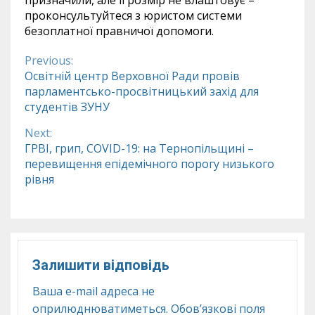
призначили, але її розмір не влаштовує –
проконсультуйтеся з юристом системи
безоплатної правничої допомоги.
Previous:
Continue
Освітній центр Верховної Ради провів
парламентсько-просвітницький захід для
Reading
студентів ЗУНУ
Next:
ГРВІ, грип, COVID-19: на Тернопільщині –
перевищення епідемічного порогу низького
рівня
Залишити відповідь
Ваша e-mail адреса не
оприлюднюватиметься.
Обов’язкові поля