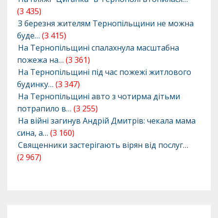
(3 435)
З березня жителям Тернопільщини не можна
буде…
(3 415)
На Тернопільщині спалахнула масштабна
пожежа на…
(3 361)
На Тернопільщині під час пожежі житлового
будинку…
(3 347)
На Тернопільщині авто з чотирма дітьми
потрапило в…
(3 255)
На війні загинув Андрій Дмитрів: чекала мама
сина, а…
(3 160)
Священники застерігають вірян від послуг…
(2 967)