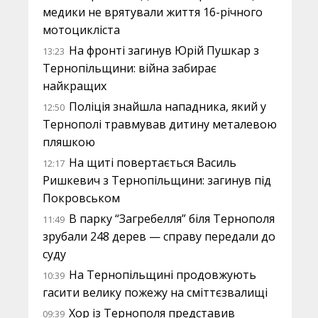
медики не врятували життя 16-річного
мотоцикліста
На фронті загинув Юрій Пушкар з
13:23
Тернопільщини: війна забирає
найкращих
Поліція знайшла нападника, який у
12:50
Тернополі травмував дитину металевою
пляшкою
На щиті повертається Василь
12:17
Ришкевич з Тернопільщини: загинув під
Покровськом
В парку “Загребелля” біля Тернополя
11:49
зрубали 248 дерев — справу передали до
суду
На Тернопільщині продовжують
10:39
гасити велику пожежу на сміттєзвалищі
Хор із Тернополя представив
09:39