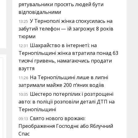
рятувальники просять людей бути
відповідальними
У Тернополі жінка спокусилась на
13:25
забутий телефон — їй загрожує 8 років
тюрми
Шахрайство в інтернеті: на
12:31
Тернопільщині жінка втратила понад 63
тисячі гривень, намагаючись продати
взуття
На Тернопільщині лише в липні
11:26
затримали майже 200 п’яних водіїв
Шестеро потерпілих і розтрощені
10:35
авто: в поліції розповіли деталі ДТП на
Тернопільщині
Свято нового врожаю:
09:13
Преображення Господнє або Яблучний
Спас