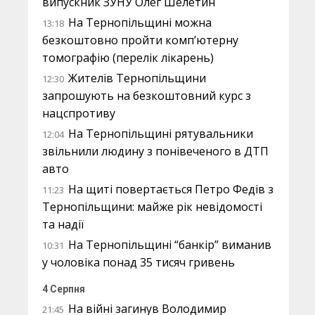
випускник ЗУНУ Олег Шелетин
На Тернопільщині можна
13:18
безкоштовно пройти комп’ютерну
томографію (перелік лікарень)
Жителів Тернопільщини
12:30
запрошують на безкоштовний курс з
нацспротиву
На Тернопільщині рятувальники
12:04
звільнили людину з понівеченого в ДТП
авто
На щиті повертається Петро Федів з
11:23
Тернопільщини: майже рік невідомості
та надії
На Тернопільщині “банкір” виманив
10:31
у чоловіка понад 35 тисяч гривень
4 Серпня
На війні загинув Володимир
21:45