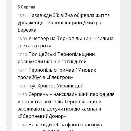
5 Серпня
Назавжди 33: війна обірвала життя
18:54
уродженця Тернопільщини Дмитра
Березка
У четвер на Тернопільщині – сильна
18:00
спека та грози
Поліцейські Тернопільщини
17:16
розшукали більше сотні дітей
Тернопіль отримав 17 нових
16:41
тролейбусів «Електрон»
Ісус Христос Українець?
16:03
Серпень – найскладніший період для
14:30
донорства: жителів Тернопільщини
закликають долучитися до кампанії
«ЯСерпневийДонор»
Назавжди 29: на фронті загинув
13:47