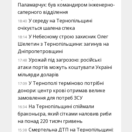
Паламарчук: був командиром інженерно-
саперного відділення
У середу на Тернопільщині
18:40
очікується шалена спека
У Небесному строю захисник Олег
18:14
Шелетин з Тернопільщини: загинув на
Дніпропетровщині
Урожай під загрозою: російські
17:48
атаки портів можуть коштувати Україні
мільярди доларів
У Тернополі терміново потрібні
17:09
донори: центр крові отримав велике
замовлення для потреб ЗСУ
На Тернопільщині спіймали
16:34
браконьєра, який сітками наловив риби
на понад 220 тисяч гривень
Смертельна ДТП на Тернопільщині:
15:38