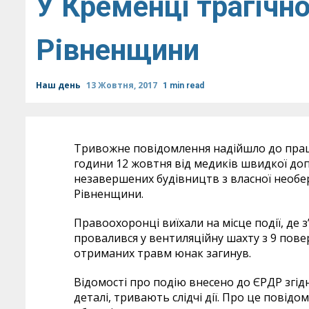
У Кременці трагічно
Рівненщини
Наш день
13 Жовтня, 2017
1 min read
Тривожне повідомлення надійшло до праці
години 12 жовтня від медиків швидкої до
незавершених будівництв з власної необе
Рівненщини.
Правоохоронці виїхали на місце події, де 
провалився у вентиляційну шахту з 9 пове
отриманих травм юнак загинув.
Відомості про подію внесено до ЄРДР згідн
деталі, тривають слідчі дії. Про це повідом