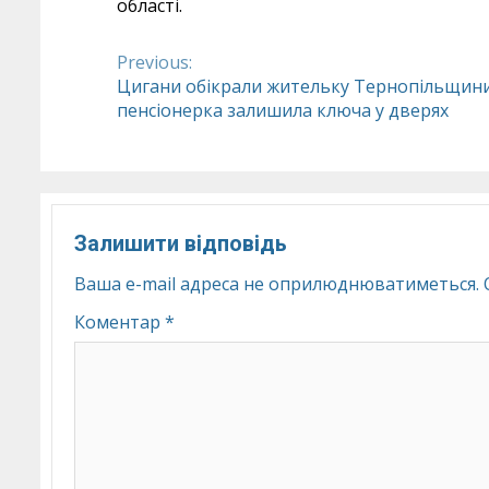
області.
Previous:
Continue
Цигани обікрали жительку Тернопільщини
пенсіонерка залишила ключа у дверях
Reading
Залишити відповідь
Ваша e-mail адреса не оприлюднюватиметься.
Коментар
*