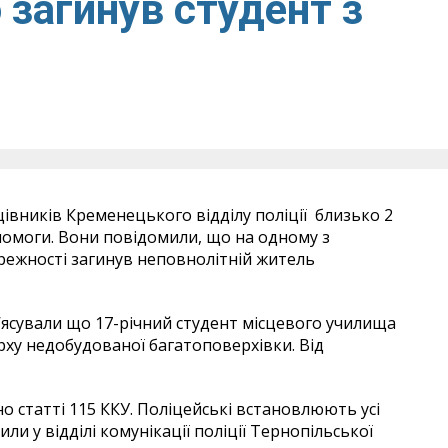
 загинув студент з
вників Кременецького відділу поліції близько 2
помоги. Вони повідомили, що на одному з
режності загинув неповнолітній житель
з’ясували що 17-річний студент місцевого училища
рху недобудованої багатоповерхівки. Від
о статті 115 ККУ. Поліцейські встановлюють усі
или у відділі комунікації поліції Тернопільської