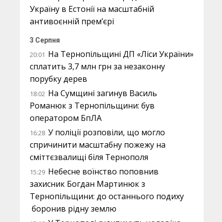
Україну в Естонії на масштабній
антивоєнній прем’єрі
3 Серпня
На Тернопільщині ДП «Ліси України»
20:01
сплатить 3,7 млн грн за незаконну
порубку дерев
На Сумщині загинув Василь
18:02
Романюк з Тернопільщини: був
оператором БпЛА
У поліції розповіли, що могло
16:28
спричинити масштабну пожежу на
сміттєзвалищі біля Тернополя
Небесне воїнство поповнив
15:29
захисник Богдан Мартинюк з
Тернопільщини: до останнього подиху
боронив рідну землю