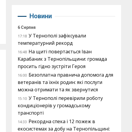
Новини
6 Серпня
У Тернополі зафіксували
17:18
температурний рекорд
На щиті повертається Іван
16:48
Карабаник з Тернопільщини: громада
просить гідно зустріти Героя
Безоплатна правнича допомога для
16:00
ветеранів та їхніх родин: які послуги
можна отримати та як звернутися
У Тернополі перевірили роботу
15:10
кондиціонерів у громадському
транспорті
Рекордна спека і 12 пожеж в
14:33
екосистемах за добу на Тернопільщині: