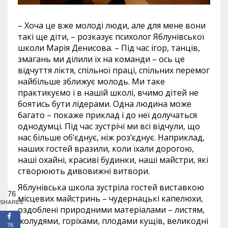
– Хоча це вже молоді люди, але для мене вони
такі ще діти, – розказує психолог Яблунівської
школи Марія Денисова. – Під час ігор, танців,
змагань ми ділили їх на команди – ось це
відчуття ліктя, спільної праці, спільних перемог
найбільше зближує молодь. Ми таке
практикуємо і в нашій школі, вчимо дітей не
боятись бути лідерами. Одна людина може
багато – покаже приклад і до неї долучаться
однодумці. Під час зустрічі ми всі відчули, що
нас більше об’єднує, ніж роз’єднує. Наприклад,
наших гостей вразили, коли їхали дорогою,
наші охайні, красиві будинки, наші майстри, які
створюють дивовижні витвори.
Яблунівська школа зустріла гостей виставкою
76
місцевих майстринь – чудернацькі капелюхи,
SHARES
оздоблені природними матеріалами – листям,
жолудями, горіхами, плодами кущів, великодні
76