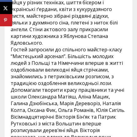
яйця у різних техніках, шиття бісером і
українські ґердани, квіти з кукурудзяного
листя, майстерно зібрані різдвяні дідухи,
ляльки з духмяного сіна, плетені з ниток білі
ангели. Стіни актового залу прикрасили
картини художника з Яблунова Степана
Ядловського.
Гостей запросили до спільного майстер-класу
“Мистецький арсенал”. Більшість молодих
людей з Польщі та Німеччини вперше в житті
оздоблювали великодні яйця стрічками,
знайомились з петриківським розписом, з
традицією оздоблення великодньої лози.
Допомагали творити красу працівники та учні
школи Олександра Матіяш, Аліна Мацик,
Галина Дзюбінська, Марія Дереворіз, Наталія
Колта, Оксана Фик, Ольга Романів, Юлія Сигіль.
Вісімнадцятирічні Вікторія Бін’як та Патрик
Рутковські з міста Вольштин вперше
розписували дерев’яні яйця. Вікторія
розказала, що вдома до Великодня вони