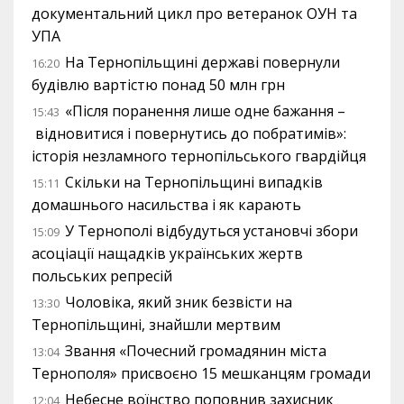
документальний цикл про ветеранок ОУН та
УПА
На Тернопільщині державі повернули
16:20
будівлю вартістю понад 50 млн грн
«Після поранення лише одне бажання –
15:43
відновитися і повернутись до побратимів»:
історія незламного тернопільського гвардійця
Скільки на Тернопільщині випадків
15:11
домашнього насильства і як карають
У Тернополі відбудуться установчі збори
15:09
асоціації нащадків українських жертв
польських репресій
Чоловіка, який зник безвісти на
13:30
Тернопільщині, знайшли мертвим
Звання «Почесний громадянин міста
13:04
Тернополя» присвоєно 15 мешканцям громади
Небесне воїнство поповнив захисник
12:04