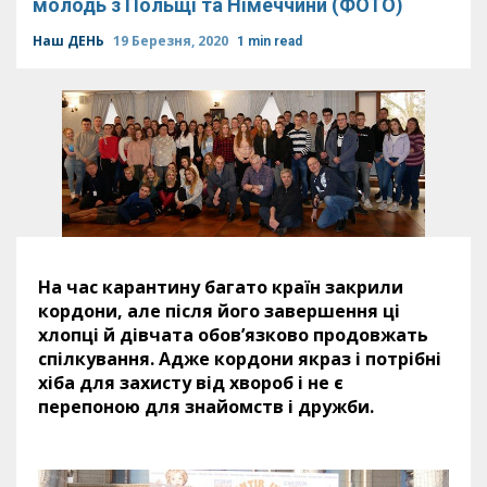
молодь з Польщі та Німеччини (ФОТО)
Наш ДЕНЬ
19 Березня, 2020
1 min read
На час карантину багато країн закрили
кордони, але після його завершення ці
хлопці й дівчата обов’язково продовжать
спілкування. Адже кордони якраз і потрібні
хіба для захисту від хвороб і не є
перепоною для знайомств і дружби.