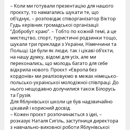
– Коли ми готували презентацію для нашого
проєкту, то намагались шукати те, що
об’єднує, – розповідає співорганізатор Віктор
Гудь керівник громадської організації
“Добробут краю”. – Тобто по кожній темі, а це
мистецтво, спорт, туристичні родзинки тощо,
шукали три приклади з України, Німеччини та
Польщі. Це були як люди, так і цікаві об’єкти,
на нашу думку, відомі для усіх, але ми
переконались, що молодь багато для себе
відкрила нового. Проєкт «Європа без
кордонів» ми реалізовуємо в межах німецько-
польсько-української молодіжної співпраці. До
нього нещодавно долучилися також Білорусь
та Грузія.
Для Яблунівської школи це був надзвичайно
цікавий і корисний досвід.
– Кожен проєкт розпочинається з ідеї, –
розказує Наталя Сигіль, заступниця директора
з навчально-виховної роботи Яблунівської