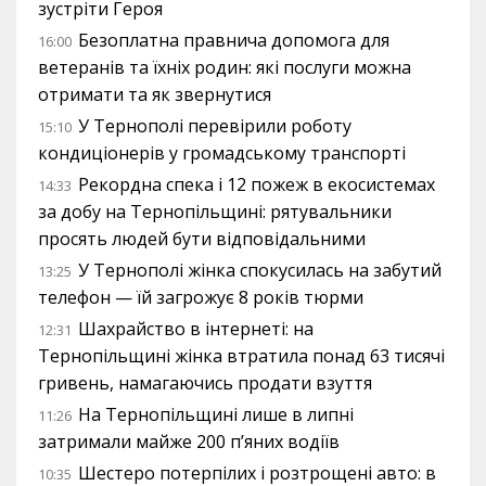
зустріти Героя
Безоплатна правнича допомога для
16:00
ветеранів та їхніх родин: які послуги можна
отримати та як звернутися
У Тернополі перевірили роботу
15:10
кондиціонерів у громадському транспорті
Рекордна спека і 12 пожеж в екосистемах
14:33
за добу на Тернопільщині: рятувальники
просять людей бути відповідальними
У Тернополі жінка спокусилась на забутий
13:25
телефон — їй загрожує 8 років тюрми
Шахрайство в інтернеті: на
12:31
Тернопільщині жінка втратила понад 63 тисячі
гривень, намагаючись продати взуття
На Тернопільщині лише в липні
11:26
затримали майже 200 п’яних водіїв
Шестеро потерпілих і розтрощені авто: в
10:35