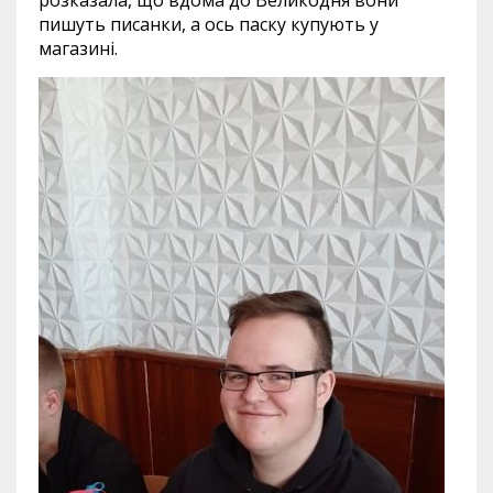
пишуть писанки, а ось паску купують у
магазині.