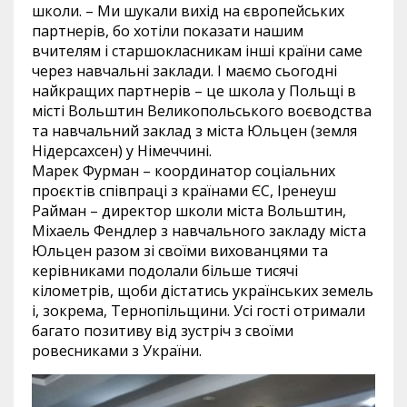
школи. – Ми шукали вихід на європейських
партнерів, бо хотіли показати нашим
вчителям і старшокласникам інші країни саме
через навчальні заклади. І маємо сьогодні
найкращих партнерів – це школа у Польщі в
місті Вольштин Великопольського воєводства
та навчальний заклад з міста Юльцен (земля
Нідерсахсен) у Німеччині.
Марек Фурман – координатор соціальних
проєктів співпраці з країнами ЄС, Іренеуш
Райман – директор школи міста Вольштин,
Міхаель Фендлер з навчального закладу міста
Юльцен разом зі своїми вихованцями та
керівниками подолали більше тисячі
кілометрів, щоби дістатись українських земель
і, зокрема, Тернопільщини. Усі гості отримали
багато позитиву від зустріч з своїми
ровесниками з України.