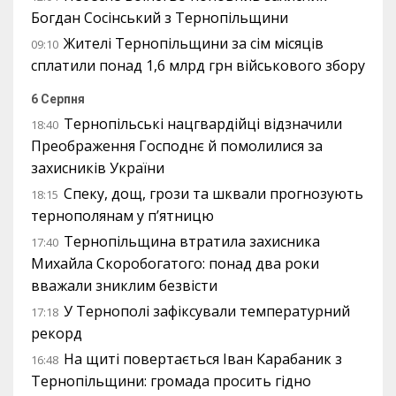
Богдан Сосінський з Тернопільщини
Жителі Тернопільщини за сім місяців
09:10
сплатили понад 1,6 млрд грн військового збору
6 Серпня
Тернопільські нацгвардійці відзначили
18:40
Преображення Господнє й помолилися за
захисників України
Спеку, дощ, грози та шквали прогнозують
18:15
тернополянам у п’ятницю
Тернопільщина втратила захисника
17:40
Михайла Скоробогатого: понад два роки
вважали зниклим безвісти
У Тернополі зафіксували температурний
17:18
рекорд
На щиті повертається Іван Карабаник з
16:48
Тернопільщини: громада просить гідно