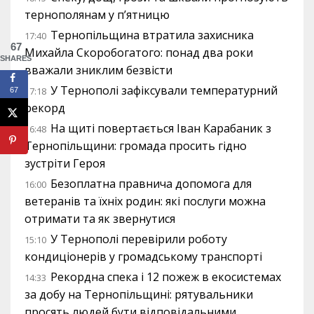
тернополянам у п’ятницю
Тернопільщина втратила захисника
17:40
67
Михайла Скоробогатого: понад два роки
SHARES
вважали зниклим безвісти
У Тернополі зафіксували температурний
17:18
67
рекорд
На щиті повертається Іван Карабаник з
16:48
Тернопільщини: громада просить гідно
зустріти Героя
Безоплатна правнича допомога для
16:00
ветеранів та їхніх родин: які послуги можна
отримати та як звернутися
У Тернополі перевірили роботу
15:10
кондиціонерів у громадському транспорті
Рекордна спека і 12 пожеж в екосистемах
14:33
за добу на Тернопільщині: рятувальники
просять людей бути відповідальними