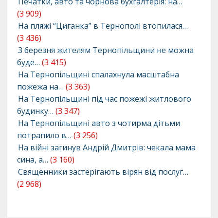
Печатки, авто та чорнова бухгалтерія: на…
(3 909)
На пляжі “Циганка” в Тернополі втопилася…
(3 436)
З березня жителям Тернопільщини не можна
буде…
(3 415)
На Тернопільщині спалахнула масштабна
пожежа на…
(3 363)
На Тернопільщині під час пожежі житлового
будинку…
(3 347)
На Тернопільщині авто з чотирма дітьми
потрапило в…
(3 256)
На війні загинув Андрій Дмитрів: чекала мама
сина, а…
(3 160)
Священники застерігають вірян від послуг…
(2 968)