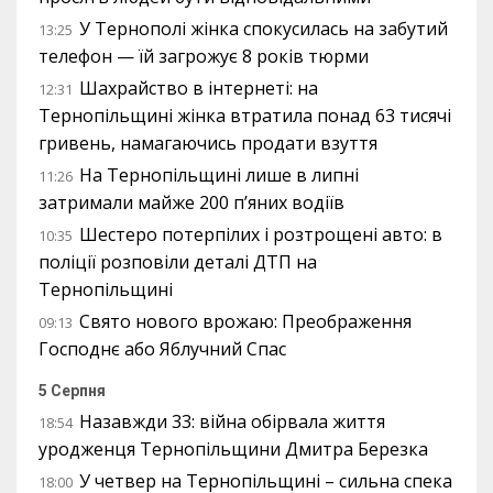
У Тернополі жінка спокусилась на забутий
13:25
телефон — їй загрожує 8 років тюрми
Шахрайство в інтернеті: на
12:31
Тернопільщині жінка втратила понад 63 тисячі
гривень, намагаючись продати взуття
На Тернопільщині лише в липні
11:26
затримали майже 200 п’яних водіїв
Шестеро потерпілих і розтрощені авто: в
10:35
поліції розповіли деталі ДТП на
Тернопільщині
Свято нового врожаю: Преображення
09:13
Господнє або Яблучний Спас
5 Серпня
Назавжди 33: війна обірвала життя
18:54
уродженця Тернопільщини Дмитра Березка
У четвер на Тернопільщині – сильна спека
18:00