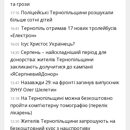
та грози
Поліцейські Тернопільщини розшукали
17:16
більше сотні дітей
Тернопіль отримав 17 нових тролейбусів
16:41
«Електрон»
Ісус Христос Українець?
16:03
Серпень – найскладніший період для
14:30
донорства: жителів Тернопільщини
закликають долучитися до кампанії
«ЯСерпневийДонор»
Назавжди 29: на фронті загинув випускник
13:47
ЗУНУ Олег Шелетин
На Тернопільщині можна безкоштовно
13:18
пройти комп’ютерну томографію (перелік
лікарень)
Жителів Тернопільщини запрошують на
12:30
безкоштовний курс з нацспротиву