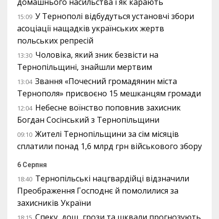
домашнього насильства і як карають
У Тернополі відбудуться установчі збори
15:09
асоціації нащадків українських жертв
польських репресій
Чоловіка, який зник безвісти на
13:30
Тернопільщині, знайшли мертвим
Звання «Почесний громадянин міста
13:04
Тернополя» присвоєно 15 мешканцям громади
Небесне воїнство поповнив захисник
12:04
Богдан Сосінський з Тернопільщини
Жителі Тернопільщини за сім місяців
09:10
сплатили понад 1,6 млрд грн військового збору
6 Серпня
Тернопільські нацгвардійці відзначили
18:40
Преображення Господнє й помолилися за
захисників України
Спеку, дощ, грози та шквали прогнозують
18:15