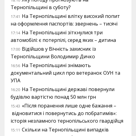
18:10
Тернопільщині в суботу?
На Тернопільщині влітку високий попит
17:41
на оформлення паспортів: звернень – тисячі
На Тернопільщині зіткнулися три
17:14
автомобілі: є потерпілі, серед яких – дитина
Відійшов у Вічність захисник із
17:00
Тернопільщини Володимир Дичко
На Тернопільщині знімають
16:56
документальний цикл про ветеранок ОУН та
УПА
На Тернопільщині державі повернули
16:20
будівлю вартістю понад 50 млн грн
«Після поранення лише одне бажання –
15:43
відновитися і повернутись до побратимів»:
історія незламного тернопільського гвардійця
Скільки на Тернопільщині випадків
15:11