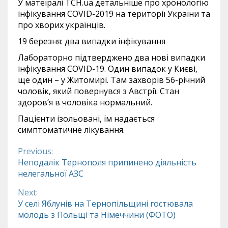
У матеіралі ТСН.ua детальніше про хронологію
інфікування COVID-2019 на території України та
про хворих українців.
19 березня: два випадки інфікування
Лабораторно підтверджено два нові випадки
інфікування COVID-19. Один випадок у Києві,
ще один – у Житомирі. Там захворів 56-річний
чоловік, який повернувся з Австрії. Стан
здоров’я в чоловіка нормальний.
Пацієнти ізольовані, їм надається
симптоматичне лікування.
Previous:
Continue
Неподалік Тернополя припинено діяльність
нелегальної АЗС
Reading
Next:
У селі Яблунів на Тернопільщині гостювала
молодь з Польщі та Німеччини (ФОТО)