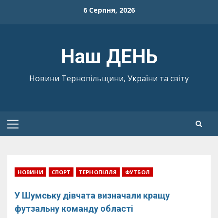
Skip
6 Серпня, 2026
to
content
Наш ДЕНЬ
Новини Тернопільщини, України та світу
Primary
Menu
НОВИНИ
СПОРТ
ТЕРНОПІЛЛЯ
ФУТБОЛ
У Шумську дівчата визначали кращу
футзальну команду області