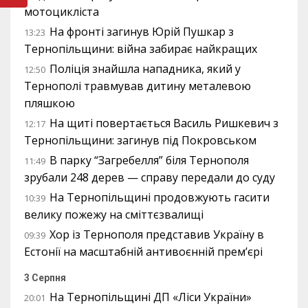
мотоцикліста
На фронті загинув Юрій Пушкар з
13:23
Тернопільщини: війна забирає найкращих
Поліція знайшла нападника, який у
12:50
Тернополі травмував дитину металевою
пляшкою
На щиті повертається Василь Ришкевич з
12:17
Тернопільщини: загинув під Покровськом
В парку “Загребелля” біля Тернополя
11:49
зрубали 248 дерев — справу передали до суду
На Тернопільщині продовжують гасити
10:39
велику пожежу на сміттєзвалищі
Хор із Тернополя представив Україну в
09:39
Естонії на масштабній антивоєнній прем’єрі
3 Серпня
На Тернопільщині ДП «Ліси України»
20:01