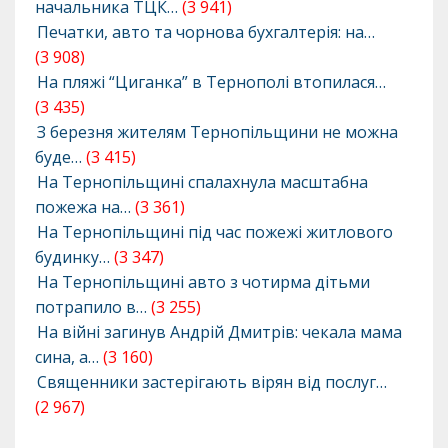
начальника ТЦК…
(3 941)
Печатки, авто та чорнова бухгалтерія: на…
(3 908)
На пляжі “Циганка” в Тернополі втопилася…
(3 435)
З березня жителям Тернопільщини не можна
буде…
(3 415)
На Тернопільщині спалахнула масштабна
пожежа на…
(3 361)
На Тернопільщині під час пожежі житлового
будинку…
(3 347)
На Тернопільщині авто з чотирма дітьми
потрапило в…
(3 255)
На війні загинув Андрій Дмитрів: чекала мама
сина, а…
(3 160)
Священники застерігають вірян від послуг…
(2 967)