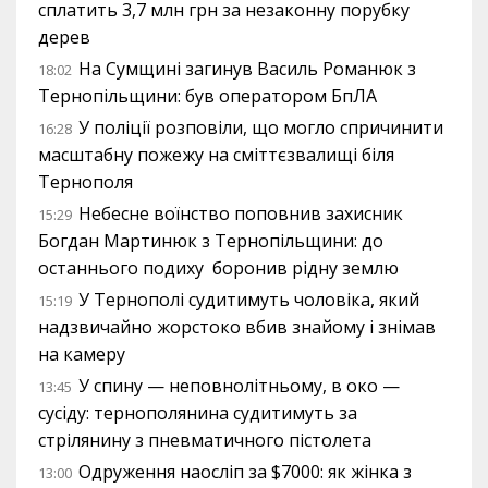
сплатить 3,7 млн грн за незаконну порубку
дерев
На Сумщині загинув Василь Романюк з
18:02
Тернопільщини: був оператором БпЛА
У поліції розповіли, що могло спричинити
16:28
масштабну пожежу на сміттєзвалищі біля
Тернополя
Небесне воїнство поповнив захисник
15:29
Богдан Мартинюк з Тернопільщини: до
останнього подиху боронив рідну землю
У Тернополі судитимуть чоловіка, який
15:19
надзвичайно жорстоко вбив знайому і знімав
на камеру
У спину — неповнолітньому, в око —
13:45
сусіду: тернополянина судитимуть за
стрілянину з пневматичного пістолета
Одруження наосліп за $7000: як жінка з
13:00