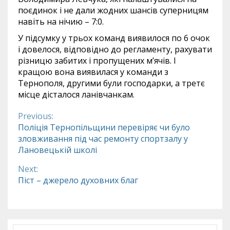
поєдинок і не дали жодних шансів суперницям
навіть на нічию – 7:0.
У підсумку у трьох команд виявилося по 6 очок
і довелося, відповідно до регламенту, рахувати
різницю забитих і пропущених м’ячів. І
кращою вона виявилася у команди з
Тернополя, другими були господарки, а третє
місце дісталося ланівчанкам.
Previous:
Continue
Поліція Тернопільщини перевіряє чи було
зловживання під час ремонту спортзалу у
Reading
Лановецькій школі
Next:
Піст – джерело духовних благ