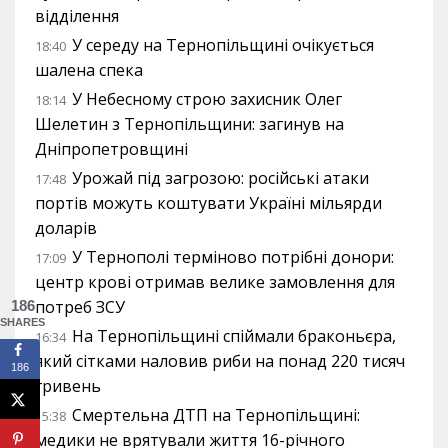
відділення
У середу на Тернопільщині очікується
18:40
шалена спека
У Небесному строю захисник Олег
18:14
Шелетин з Тернопільщини: загинув на
Дніпропетровщині
Урожай під загрозою: російські атаки
17:48
портів можуть коштувати Україні мільярди
доларів
У Тернополі терміново потрібні донори:
17:09
центр крові отримав велике замовлення для
потреб ЗСУ
186
SHARES
На Тернопільщині спіймали браконьєра,
16:34
який сітками наловив риби на понад 220 тисяч
186
гривень
Смертельна ДТП на Тернопільщині:
15:38
медики не врятували життя 16-річного