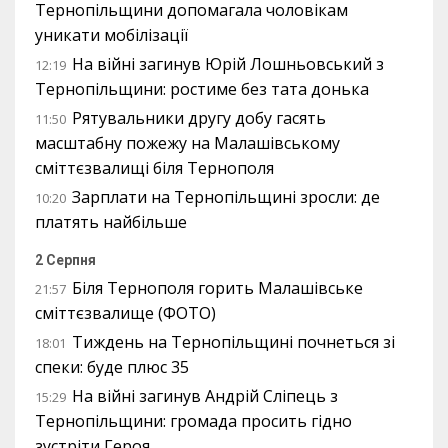
Тернопільщини допомагала чоловікам
уникати мобілізації
На війні загинув Юрій Лошньовський з
12:19
Тернопільщини: ростиме без тата донька
Рятувальники другу добу гасять
11:50
масштабну пожежу на Малашівському
сміттєзвалищі біля Тернополя
Зарплати на Тернопільщині зросли: де
10:20
платять найбільше
2 Серпня
Біля Тернополя горить Малашівське
21:57
сміттєзвалище (ФОТО)
Тиждень на Тернопільщині почнеться зі
18:01
спеки: буде плюс 35
На війні загинув Андрій Сліпець з
15:29
Тернопільщини: громада просить гідно
зустріти Героя