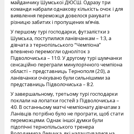
майданчику Шумської ДЮСШ. Одразу три
команди набрали однакову кількість очок і для
виявлення переможця довелося рахувати
різницю забитих і пропущених м’ячів.
У першому турі господарки, футзалістки з
Шумська, поступилися ланівчанкам – 1:3, а
дівчата з тернопільського “Чемпіона”
впевнено перемогли одноліток з
Підволочиська – 11:0. У другому турі шумчанки
сенсаційно переграли минулорічного чемпіона
області – представниць Тернополя (2:0), а
ланівчанки очікувано були сильнішими за
представниць Підволочиська – 8:2.
У завершальному, третьому турі господарки
поклали на лопатки гостей з Підволочиська –
4:0. В останньому матчі чемпіонату дівчатам з
Ланівців потрібно було не програти, щоб стати
переможцями. Однак іншої думки були
підопічні тернопільського тренера
Володимира Левчука, які налаштувалися на