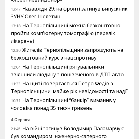
Назавжди 29: на фронті загинув випускник
13:47
ЗУНУ Олег Шелетин
На Тернопільщині можна безкоштовно
13:18
пройти комп’ютерну томографію (перелік
лікарень)
Жителів Тернопільщини запрошують на
12:30
безкоштовний курс з нацспротиву
На Тернопільщині рятувальники
12:04
звільнили людину з понівеченого в ДТП авто
На щиті повертається Петро Федів з
11:23
Тернопільщини: майже рік невідомості та надії
На Тернопільщині “банкір” виманив у
10:31
чоловіка понад 35 тисяч гривень
4 Серпня
На війні загинув Володимир Паламарчук:
21:45
був командиром інженерно-саперного