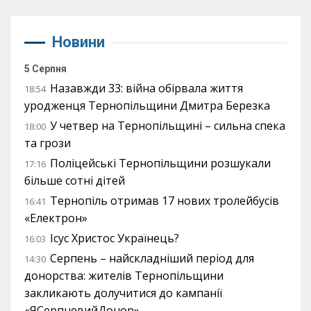
Новини
5 Серпня
Назавжди 33: війна обірвала життя
18:54
уродженця Тернопільщини Дмитра Березка
У четвер на Тернопільщині – сильна спека
18:00
та грози
Поліцейські Тернопільщини розшукали
17:16
більше сотні дітей
Тернопіль отримав 17 нових тролейбусів
16:41
«Електрон»
Ісус Христос Українець?
16:03
Серпень – найскладніший період для
14:30
донорства: жителів Тернопільщини
закликають долучитися до кампанії
«ЯСерпневийДонор»