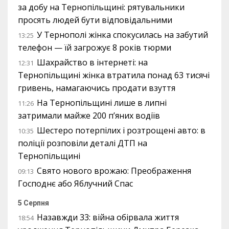
за добу на Тернопільщині: рятувальники
просять людей бути відповідальними
У Тернополі жінка спокусилась на забутий
13:25
телефон — їй загрожує 8 років тюрми
Шахрайство в інтернеті: на
12:31
Тернопільщині жінка втратила понад 63 тисячі
гривень, намагаючись продати взуття
На Тернопільщині лише в липні
11:26
затримали майже 200 п’яних водіїв
Шестеро потерпілих і розтрощені авто: в
10:35
поліції розповіли деталі ДТП на
Тернопільщині
Свято нового врожаю: Преображення
09:13
Господнє або Яблучний Спас
5 Серпня
Назавжди 33: війна обірвала життя
18:54