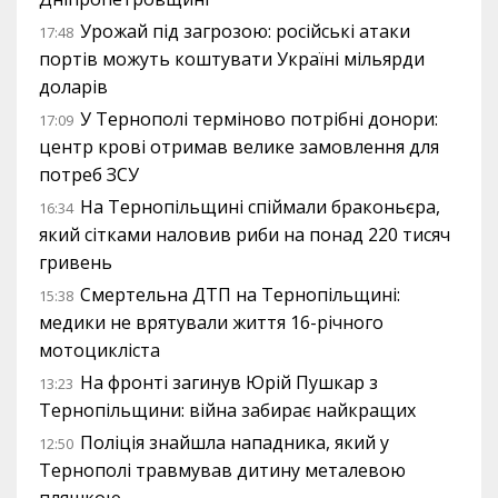
Урожай під загрозою: російські атаки
17:48
портів можуть коштувати Україні мільярди
доларів
У Тернополі терміново потрібні донори:
17:09
центр крові отримав велике замовлення для
потреб ЗСУ
На Тернопільщині спіймали браконьєра,
16:34
який сітками наловив риби на понад 220 тисяч
гривень
Смертельна ДТП на Тернопільщині:
15:38
медики не врятували життя 16-річного
мотоцикліста
На фронті загинув Юрій Пушкар з
13:23
Тернопільщини: війна забирає найкращих
Поліція знайшла нападника, який у
12:50
Тернополі травмував дитину металевою