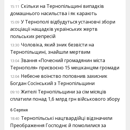
Скільки на Тернопільщині випадків
15:11
домашнього насильства і як карають
У Тернополі відбудуться установчі збори
15:09
асоціації нащадків українських жертв
польських репресій
Чоловіка, який зник безвісти на
13:30
Тернопільщині, знайшли мертвим
Звання «Почесний громадянин міста
13:04
Тернополя» присвоєно 15 мешканцям громади
Небесне воїнство поповнив захисник
12:04
Богдан Сосінський з Тернопільщини
Жителі Тернопільщини за сім місяців
09:10
сплатили понад 1,6 млрд грн військового збору
6 Серпня
Тернопільські нацгвардійці відзначили
18:40
Преображення Господнє й помолилися за