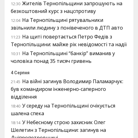
Жителів Тернопільщини запрошують на
12:30
безкоштовний курс з нацспротиву
На Тернопільщині рятувальники
12:04
звільнили людину з понівеченого в ДТП авто
На щиті повертається Петро Федів з
11:23
Тернопільщини: майже рік невідомості та надії
На Тернопільщині “банкір” виманив у
10:31
чоловіка понад 35 тисяч гривень
4 Серпня
На війні загинув Володимир Паламарчук:
21:45
був командиром інженерно-саперного
відділення
У середу на Тернопільщині очікується
18:40
шалена спека
У Небесному строю захисник Олег
18:14
Шелетин з Тернопільщини: загинув на
Дніпропетровщині