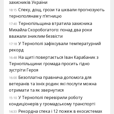
захисників України
Спеку, дощ, грози та шквали прогнозують
18:15
тернополянам у п’ятницю
Тернопільщина втратила захисника
17:40
Михайла Скоробогатого: понад два роки
вважали зниклим безвісти
У Тернополі зафіксували температурний
17:18
рекорд
На щиті повертається Іван Карабаник з
16:48
Тернопільщини: громада просить гідно
зустріти Героя
Безоплатна правнича допомога для
16:00
ветеранів та їхніх родин: які послуги можна
отримати та як звернутися
У Тернополі перевірили роботу
15:10
кондиціонерів у громадському транспорті
Рекордна спека і 12 пожеж в екосистемах
14:33