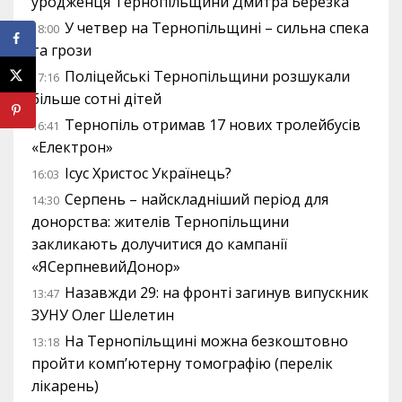
уродженця Тернопільщини Дмитра Березка
У четвер на Тернопільщині – сильна спека
18:00
та грози
Поліцейські Тернопільщини розшукали
17:16
більше сотні дітей
Тернопіль отримав 17 нових тролейбусів
16:41
«Електрон»
Ісус Христос Українець?
16:03
Серпень – найскладніший період для
14:30
донорства: жителів Тернопільщини
закликають долучитися до кампанії
«ЯСерпневийДонор»
Назавжди 29: на фронті загинув випускник
13:47
ЗУНУ Олег Шелетин
На Тернопільщині можна безкоштовно
13:18
пройти комп’ютерну томографію (перелік
лікарень)