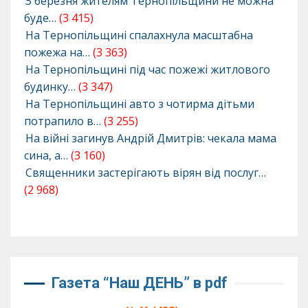
З березня жителям Тернопільщини не можна
буде…
(3 415)
На Тернопільщині спалахнула масштабна
пожежа на…
(3 363)
На Тернопільщині під час пожежі житлового
будинку…
(3 347)
На Тернопільщині авто з чотирма дітьми
потрапило в…
(3 255)
На війні загинув Андрій Дмитрів: чекала мама
сина, а…
(3 160)
Священники застерігають вірян від послуг…
(2 968)
Газета “Наш ДЕНЬ” в pdf