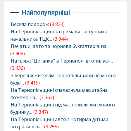
Найпопулярніші
Весела подорож
(8 834)
На Тернопільщині затримали заступника
начальника ТЦК…
(3 944)
Печатки, авто та чорнова бухгалтерія: на…
(3 908)
На пляжі “Циганка” в Тернополі втопилася…
(3 436)
З березня жителям Тернопільщини не можна
буде…
(3 415)
На Тернопільщині спалахнула масштабна
пожежа на…
(3 363)
На Тернопільщині під час пожежі житлового
будинку…
(3 347)
На Тернопільщині авто з чотирма дітьми
потрапило в…
(3 255)