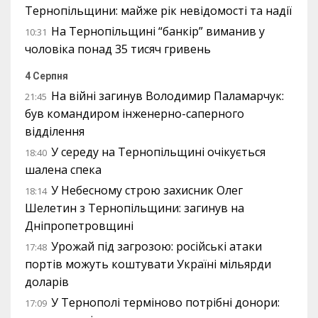
Тернопільщини: майже рік невідомості та надії
На Тернопільщині “банкір” виманив у
10:31
чоловіка понад 35 тисяч гривень
4 Серпня
На війні загинув Володимир Паламарчук:
21:45
був командиром інженерно-саперного
відділення
У середу на Тернопільщині очікується
18:40
шалена спека
У Небесному строю захисник Олег
18:14
Шелетин з Тернопільщини: загинув на
Дніпропетровщині
Урожай під загрозою: російські атаки
17:48
портів можуть коштувати Україні мільярди
доларів
У Тернополі терміново потрібні донори:
17:09