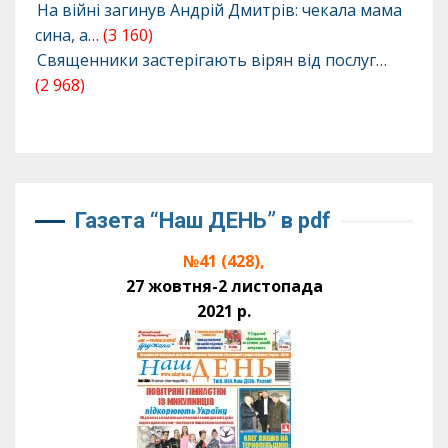
На війні загинув Андрій Дмитрів: чекала мама
сина, а…
(3 160)
Священники застерігають вірян від послуг…
(2 968)
Газета “Наш ДЕНЬ” в pdf
№41 (428),
27 жовтня-2 листопада
2021 р.