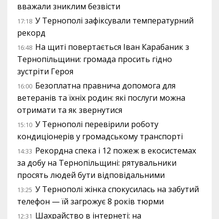
вважали зниклим безвісти
У Тернополі зафіксували температурний
17:18
рекорд
На щиті повертається Іван Карабаник з
16:48
Тернопільщини: громада просить гідно
зустріти Героя
Безоплатна правнича допомога для
16:00
ветеранів та їхніх родин: які послуги можна
отримати та як звернутися
У Тернополі перевірили роботу
15:10
кондиціонерів у громадському транспорті
Рекордна спека і 12 пожеж в екосистемах
14:33
за добу на Тернопільщині: рятувальники
просять людей бути відповідальними
У Тернополі жінка спокусилась на забутий
13:25
телефон — їй загрожує 8 років тюрми
Шахрайство в інтернеті: на
12:31