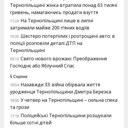
Тернопільщині жінка втратила понад 63 тисячі
гривень, намагаючись продати взуття
На Тернопільщині лише в липні
11:26
затримали майже 200 п’яних водіїв
Шестеро потерпілих і розтрощені авто: в
10:35
поліції розповіли деталі ДТП на
Тернопільщині
Свято нового врожаю: Преображення
09:13
Господнє або Яблучний Спас
5 Серпня
Назавжди 33: війна обірвала життя
18:54
уродженця Тернопільщини Дмитра Березка
У четвер на Тернопільщині – сильна спека
18:00
та грози
Поліцейські Тернопільщини розшукали
17:16
більше сотні дітей