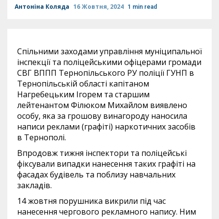
Антоніна Коляда
16 Жовтня, 2024
1 min read
Спільними заходами управління муніципальної
інспекції та поліцейськими офіцерами громади
СВГ ВППП Тернопільського РУ поліції ГУНП в
Тернопільській області капітаном
Нагребецьким Ігорем та старшим
лейтенантом Філюком Михайлом виявлено
особу, яка за грошову винагороду наносила
написи реклами (графіті) наркотичних засобів
в Тернополі.
Впродовж тижня інспектори та поліцейські
фіксували випадки нанесення таких графіті на
фасадах будівель та поблизу навчальних
закладів.
14 жовтня порушника викрили під час
нанесення чергового рекламного напису. Ним