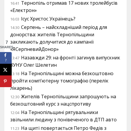
Тернопіль отримав 17 нових тролейбусів
16:41
«Електрон»
Ісус Христос Українець?
16:03
Серпень – найскладніший період для
14:30
донорства: жителів Тернопільщини
закликають долучитися до кампанії
7
SHARES
«ЯСерпневийДонор»
Назавжди 29: на фронті загинув випускник
13:47
7
ЗУНУ Олег Шелетин
На Тернопільщині можна безкоштовно
13:18
пройти комп’ютерну томографію (перелік
лікарень)
Жителів Тернопільщини запрошують на
12:30
безкоштовний курс з нацспротиву
На Тернопільщині рятувальники
12:04
звільнили людину з понівеченого в ДТП авто
На щиті повертається Петро Федів з
11:23