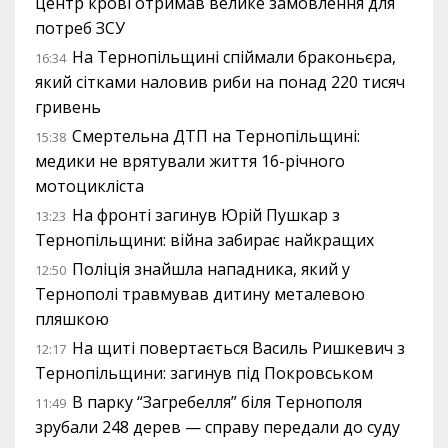
центр крові отримав велике замовлення для
потреб ЗСУ
На Тернопільщині спіймали браконьєра,
16:34
який сітками наловив риби на понад 220 тисяч
гривень
Смертельна ДТП на Тернопільщині:
15:38
медики не врятували життя 16-річного
мотоцикліста
На фронті загинув Юрій Пушкар з
13:23
Тернопільщини: війна забирає найкращих
Поліція знайшла нападника, який у
12:50
Тернополі травмував дитину металевою
пляшкою
На щиті повертається Василь Ришкевич з
12:17
Тернопільщини: загинув під Покровськом
В парку “Загребелля” біля Тернополя
11:49
зрубали 248 дерев — справу передали до суду