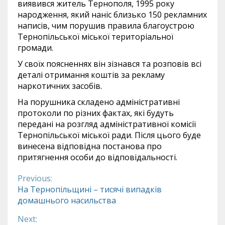
виявився житель Тернополя, 1995 року
народження, який наніс близько 150 рекламних
написів, чим порушив правила благоустрою
Тернопільської міської територіальної
громади.
У своїх поясненнях він зізнався та розповів всі
деталі отримання коштів за рекламу
наркотичних засобів.
На порушника складено адміністративні
протоколи по різних фактах, які будуть
передані на розгляд адміністративної комісії
Тернопільської міської ради. Після цього буде
винесена відповідна постанова про
притягнення особи до відповідальності.
Previous:
Continue
На Тернопільщині – тисячі випадків
домашнього насильства
Reading
Next: