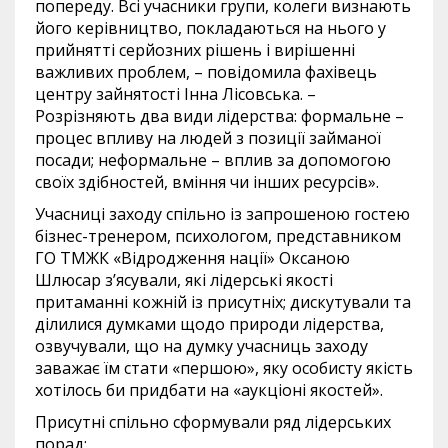
попереду. Всі учасники групи, колеги визнають
його керівництво, покладаються на нього у
прийнятті серйозних рішень і вирішенні
важливих проблем, – повідомила фахівець
центру зайнятості Інна Лісовська. –
Розрізняють два види лідерства: формальне –
процес впливу на людей з позиції займаної
посади; неформальне – вплив за допомогою
своїх здібностей, вміння чи інших ресурсів».
Учасниці заходу спільно із запрошеною гостею
бізнес-тренером, психологом, представником
ГО ТМЖК «Відродження нації» Оксаною
Шлюсар з’ясували, які лідерські якості
притаманні кожній із присутніх; дискутували та
ділилися думками щодо природи лідерства,
озвучували, що на думку учасниць заходу
заважає їм стати «першою», яку особисту якість
хотілось би придбати на «аукціоні якостей».
Присутні спільно сформували ряд лідерських
порад: