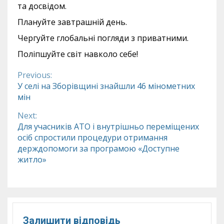
та досвідом.
Плануйте завтрашній день.
Чергуйте глобальні погляди з приватними.
Поліпшуйте світ навколо себе!
Previous:
Continue
У селі на Зборівщині знайшли 46 мінометних
мін
Reading
Next:
Для учасників АТО і внутрішньо переміщених
осіб спростили процедури отримання
держдопомоги за програмою «Доступне
житло»
Залишити відповідь