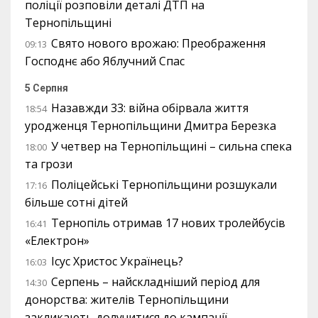
поліції розповіли деталі ДТП на
Тернопільщині
Свято нового врожаю: Преображення
09:13
Господнє або Яблучний Спас
5 Серпня
Назавжди 33: війна обірвала життя
18:54
уродженця Тернопільщини Дмитра Березка
У четвер на Тернопільщині – сильна спека
18:00
та грози
Поліцейські Тернопільщини розшукали
17:16
більше сотні дітей
Тернопіль отримав 17 нових тролейбусів
16:41
«Електрон»
Ісус Христос Українець?
16:03
Серпень – найскладніший період для
14:30
донорства: жителів Тернопільщини
закликають долучитися до кампанії