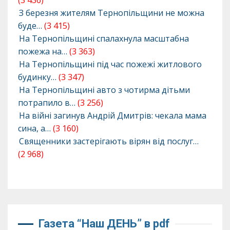
(3 436)
З березня жителям Тернопільщини не можна
буде…
(3 415)
На Тернопільщині спалахнула масштабна
пожежа на…
(3 363)
На Тернопільщині під час пожежі житлового
будинку…
(3 347)
На Тернопільщині авто з чотирма дітьми
потрапило в…
(3 256)
На війні загинув Андрій Дмитрів: чекала мама
сина, а…
(3 160)
Священники застерігають вірян від послуг…
(2 968)
Газета “Наш ДЕНЬ” в pdf