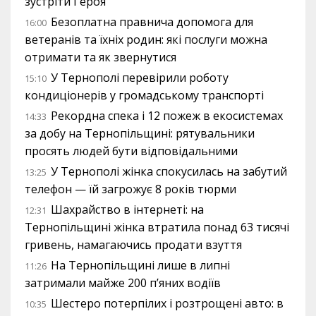
зустріти Героя
Безоплатна правнича допомога для
16:00
ветеранів та їхніх родин: які послуги можна
отримати та як звернутися
У Тернополі перевірили роботу
15:10
кондиціонерів у громадському транспорті
Рекордна спека і 12 пожеж в екосистемах
14:33
за добу на Тернопільщині: рятувальники
просять людей бути відповідальними
У Тернополі жінка спокусилась на забутий
13:25
телефон — їй загрожує 8 років тюрми
Шахрайство в інтернеті: на
12:31
Тернопільщині жінка втратила понад 63 тисячі
гривень, намагаючись продати взуття
На Тернопільщині лише в липні
11:26
затримали майже 200 п’яних водіїв
Шестеро потерпілих і розтрощені авто: в
10:35