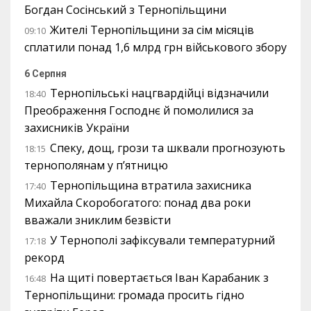
Богдан Сосінський з Тернопільщини
Жителі Тернопільщини за сім місяців
09:10
сплатили понад 1,6 млрд грн військового збору
6 Серпня
Тернопільські нацгвардійці відзначили
18:40
Преображення Господнє й помолилися за
захисників України
Спеку, дощ, грози та шквали прогнозують
18:15
тернополянам у п’ятницю
Тернопільщина втратила захисника
17:40
Михайла Скоробогатого: понад два роки
вважали зниклим безвісти
У Тернополі зафіксували температурний
17:18
рекорд
На щиті повертається Іван Карабаник з
16:48
Тернопільщини: громада просить гідно