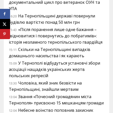
документальний цикл про ветеранок ОУН та
УПА
На Тернопільщині державі повернули
16:20
будівлю вартістю понад 50 млн грн
«Після поранення лише одне бажання –
15:43
відновитися і повернутись до побратимів»:
історія незламного тернопільського гвардійця
Скільки на Тернопільщині випадків
15:11
домашнього насильства і як карають
У Тернополі відбудуться установчі збори
15:09
асоціації нащадків українських жертв
польських репресій
Чоловіка, який зник безвісти на
13:30
Тернопільщині, знайшли мертвим
Звання «Почесний громадянин міста
13:04
Тернополя» присвоєно 15 мешканцям громади
Небесне воїнство поповнив захисник
12:04