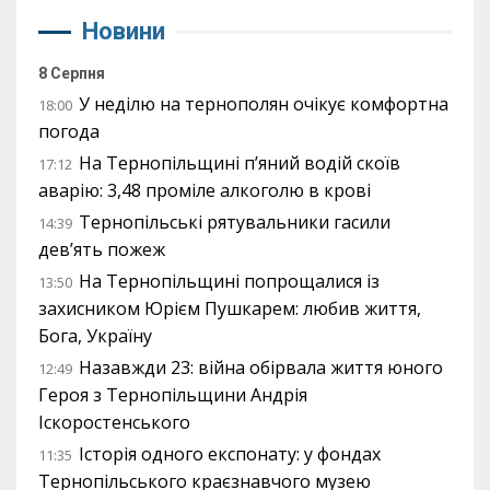
Новини
8 Серпня
У неділю на тернополян очікує комфортна
18:00
погода
На Тернопільщині п’яний водій скоїв
17:12
аварію: 3,48 проміле алкоголю в крові
Тернопільські рятувальники гасили
14:39
дев’ять пожеж
На Тернопільщині попрощалися із
13:50
захисником Юрієм Пушкарем: любив життя,
Бога, Україну
Назавжди 23: війна обірвала життя юного
12:49
Героя з Тернопільщини Андрія
Іскоростенського
Історія одного експонату: у фондах
11:35
Тернопільського краєзнавчого музею