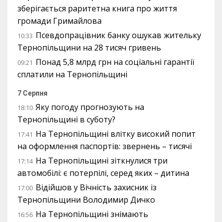
зберігається раритетна книга про життя
громади Гримайлова
Псевдопрацівник банку ошукав жительку
10:33
Тернопільщини на 28 тисяч гривень
Понад 5,8 млрд грн на соціальні гарантії
09:21
сплатили на Тернопільщині
7 Серпня
Яку погоду прогнозують на
18:10
Тернопільщині в суботу?
На Тернопільщині влітку високий попит
17:41
на оформлення паспортів: звернень – тисячі
На Тернопільщині зіткнулися три
17:14
автомобілі: є потерпілі, серед яких – дитина
Відійшов у Вічність захисник із
17:00
Тернопільщини Володимир Дичко
На Тернопільщині знімають
16:56