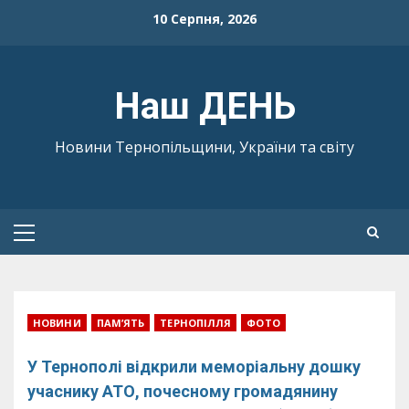
Skip
10 Серпня, 2026
to
content
Наш ДЕНЬ
Новини Тернопільщини, України та світу
Primary
Menu
НОВИНИ
ПАМ’ЯТЬ
ТЕРНОПІЛЛЯ
ФОТО
У Тернополі відкрили меморіальну дошку
учаснику АТО, почесному громадянину