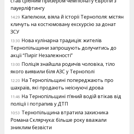
став срібним призером чемпіонату Європи з
пауерліфтингу
Капелюхи, віяла й історії Тернополя: містян
14:29
кличуть на костюмовану екскурсію за донат
ЗСУ
Нова кулінарна традиція: жителів
13:30
Тернопільщини запрошують долучитись до
акції “Пиріг Незалежності”
Поліція знайшла родичів чоловіка, тіло
13:00
якого виявили біля АЗС у Тернополі
На Тернопільщині попереджають про
12:20
шахраїв, які продають неіснуючі дрова
На Тернопільщині п’яний водій втікав від
11:46
поліції і потрапив у ДТП
Тернопільщина втратила захисника
10:53
Романа Склярчука: більше року вважали
зниклим безвісти