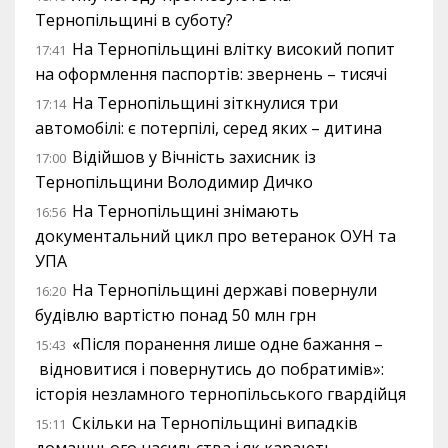
Тернопільщині в суботу?
На Тернопільщині влітку високий попит
17:41
на оформлення паспортів: звернень – тисячі
На Тернопільщині зіткнулися три
17:14
автомобілі: є потерпілі, серед яких – дитина
Відійшов у Вічність захисник із
17:00
Тернопільщини Володимир Дичко
На Тернопільщині знімають
16:56
документальний цикл про ветеранок ОУН та
УПА
На Тернопільщині державі повернули
16:20
будівлю вартістю понад 50 млн грн
«Після поранення лише одне бажання –
15:43
відновитися і повернутись до побратимів»:
історія незламного тернопільського гвардійця
Скільки на Тернопільщині випадків
15:11