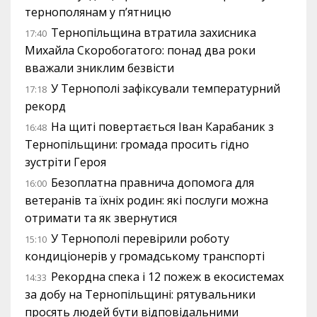
тернополянам у п’ятницю
Тернопільщина втратила захисника
17:40
Михайла Скоробогатого: понад два роки
вважали зниклим безвісти
У Тернополі зафіксували температурний
17:18
рекорд
На щиті повертається Іван Карабаник з
16:48
Тернопільщини: громада просить гідно
зустріти Героя
Безоплатна правнича допомога для
16:00
ветеранів та їхніх родин: які послуги можна
отримати та як звернутися
У Тернополі перевірили роботу
15:10
кондиціонерів у громадському транспорті
Рекордна спека і 12 пожеж в екосистемах
14:33
за добу на Тернопільщині: рятувальники
просять людей бути відповідальними