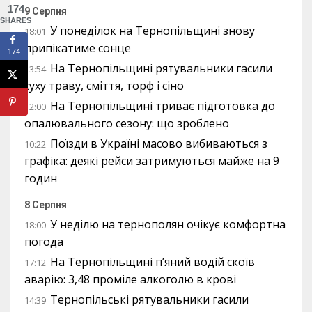
174
9 Серпня
SHARES
У понеділок на Тернопільщині знову
18:01
припікатиме сонце
174
На Тернопільщині рятувальники гасили
13:54
суху траву, сміття, торф і сіно
На Тернопільщині триває підготовка до
12:00
опалювального сезону: що зроблено
Поїзди в Україні масово вибиваються з
10:22
графіка: деякі рейси затримуються майже на 9
годин
8 Серпня
У неділю на тернополян очікує комфортна
18:00
погода
На Тернопільщині п’яний водій скоїв
17:12
аварію: 3,48 проміле алкоголю в крові
Тернопільські рятувальники гасили
14:39