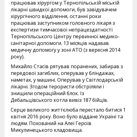
працював хірургом у Тернопільській міській
лікарні швидкої допомоги, був завідувачем
хірургічного відділення, останні роки
працював заступником головного лікаря з
експертизи тимчасової непрацездатності
Тернопільського Центру первинної медико-
санітарної допомоги. 13 місяців надавав
медичну допомогу у зоні АТО (з вересня 2014
року).
Михайло Стасів рятував поранених, забирав з
передової загиблих, оперував у бліндажах,
наметах, у машині. Оперував у Світлодарській
лікарні. Згодом терористи обстріляли і
знищили операційний блок. Із
Дебальцівського котла вивіз 187 бійців.
Серце великого життєлюба перестало битися 1
квітня 2016 року. Воно було віддане Україні та
людям. Похований на Алеї Героїв
Микулинецького кладовища.