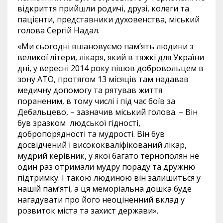
відкриття прийшли родичі, друзі, колеги та
пацієнти, представники духовенства, міський
голова Сергій Надал.
«Ми сьогодні вшановуємо пам’ять людини з
великої літери, лікаря, який в тяжкі для України
дні, у вересні 2014 року пішов добровольцем в
зону АТО, протягом 13 місяців там надавав
медичну допомогу та рятував життя
пораненим, в тому числі і під час боїв за
Дебальцево, – зазначив міський голова. – Він
був зразком людської гідності,
добропорядності та мудрості. Він був
досвідчений і висококваліфікований лікар,
мудрий керівник, у якої багато тернополян не
один раз отримали мудру пораду та дружню
підтримку. І такою людиною він залишиться у
нашій пам’яті, а ця меморіальна дошка буде
нагадувати про його неоціненний вклад у
розвиток міста та захист держави».