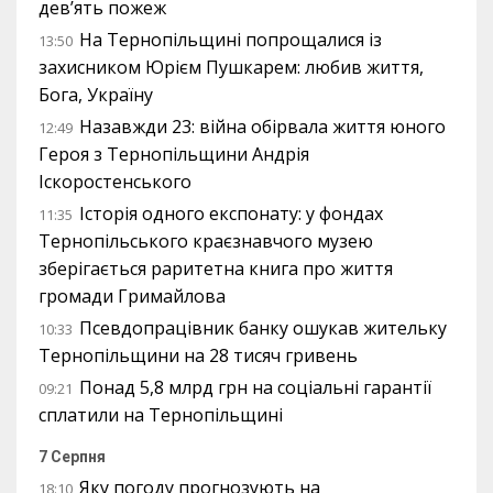
дев’ять пожеж
На Тернопільщині попрощалися із
13:50
захисником Юрієм Пушкарем: любив життя,
Бога, Україну
Назавжди 23: війна обірвала життя юного
12:49
Героя з Тернопільщини Андрія
Іскоростенського
Історія одного експонату: у фондах
11:35
Тернопільського краєзнавчого музею
зберігається раритетна книга про життя
громади Гримайлова
Псевдопрацівник банку ошукав жительку
10:33
Тернопільщини на 28 тисяч гривень
Понад 5,8 млрд грн на соціальні гарантії
09:21
сплатили на Тернопільщині
7 Серпня
Яку погоду прогнозують на
18:10