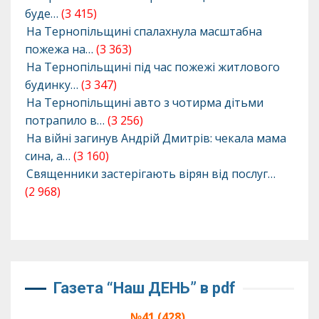
буде…
(3 415)
На Тернопільщині спалахнула масштабна
пожежа на…
(3 363)
На Тернопільщині під час пожежі житлового
будинку…
(3 347)
На Тернопільщині авто з чотирма дітьми
потрапило в…
(3 256)
На війні загинув Андрій Дмитрів: чекала мама
сина, а…
(3 160)
Священники застерігають вірян від послуг…
(2 968)
Газета “Наш ДЕНЬ” в pdf
№41 (428),