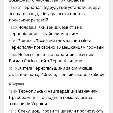
домашнього насильства і як карають
У Тернополі відбудуться установчі збори
15:09
асоціації нащадків українських жертв
польських репресій
Чоловіка, який зник безвісти на
13:30
Тернопільщині, знайшли мертвим
Звання «Почесний громадянин міста
13:04
Тернополя» присвоєно 15 мешканцям громади
Небесне воїнство поповнив захисник
12:04
Богдан Сосінський з Тернопільщини
Жителі Тернопільщини за сім місяців
09:10
сплатили понад 1,6 млрд грн військового збору
6 Серпня
Тернопільські нацгвардійці відзначили
18:40
Преображення Господнє й помолилися за
захисників України
Спеку, дощ, грози та шквали прогнозують
18:15