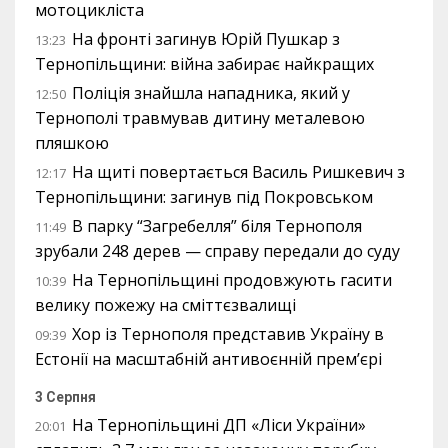
мотоцикліста
На фронті загинув Юрій Пушкар з
13:23
Тернопільщини: війна забирає найкращих
Поліція знайшла нападника, який у
12:50
Тернополі травмував дитину металевою
пляшкою
На щиті повертається Василь Ришкевич з
12:17
Тернопільщини: загинув під Покровськом
В парку “Загребелля” біля Тернополя
11:49
зрубали 248 дерев — справу передали до суду
На Тернопільщині продовжують гасити
10:39
велику пожежу на сміттєзвалищі
Хор із Тернополя представив Україну в
09:39
Естонії на масштабній антивоєнній прем’єрі
3 Серпня
На Тернопільщині ДП «Ліси України»
20:01