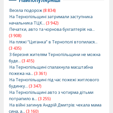
Найпопулярніші
Весела подорож
(8 834)
На Тернопільщині затримали заступника
начальника ТЦК…
(3 942)
Печатки, авто та чорнова бухгалтерія: на…
(3 908)
На пляжі “Циганка” в Тернополі втопилася…
(3 435)
З березня жителям Тернопільщини не можна
буде…
(3 415)
На Тернопільщині спалахнула масштабна
пожежа на…
(3 361)
На Тернопільщині під час пожежі житлового
будинку…
(3 347)
На Тернопільщині авто з чотирма дітьми
потрапило в…
(3 255)
На війні загинув Андрій Дмитрів: чекала мама
сина, а…
(3 160)