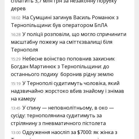
сплатить 3,7 млн грн за незаконну порубку
дерев
На Сумщині загинув Василь Романюк з
18:02
Тернопільщини: був оператором БпЛА
У поліції розповіли, що могло спричинити
16:28
масштабну пожежу на сміттєзвалищі біля
Тернополя
Небесне воїнство поповнив захисник
15:29
Богдан Мартинюк з Тернопільщини: до
останнього подиху боронив рідну землю
У Тернополі судитимуть чоловіка, який
15:19
надзвичайно жорстоко вбив знайому і знімав
на камеру
У спину — неповнолітньому, в око —
13:45
сусіду: тернополянина судитимуть за
стрілянину з пневматичного пістолета
Одруження наосліп за $7000: як жінка з
13:00