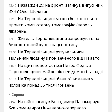
Назавжди 29: на фронті загинув випускник
13:47
ЗУНУ Олег Шелетин
На Тернопільщині можна безкоштовно
13:18
пройти комп’ютерну томографію (перелік
лікарень)
Жителів Тернопільщини запрошують на
12:30
безкоштовний курс з нацспротиву
На Тернопільщині рятувальники
12:04
звільнили людину з понівеченого в ДТП авто
На щиті повертається Петро Федів з
11:23
Тернопільщини: майже рік невідомості та надії
На Тернопільщині “банкір” виманив у
10:31
чоловіка понад 35 тисяч гривень
4 Серпня
На війні загинув Володимир Паламарчук:
21:45
був командиром інженерно-саперного