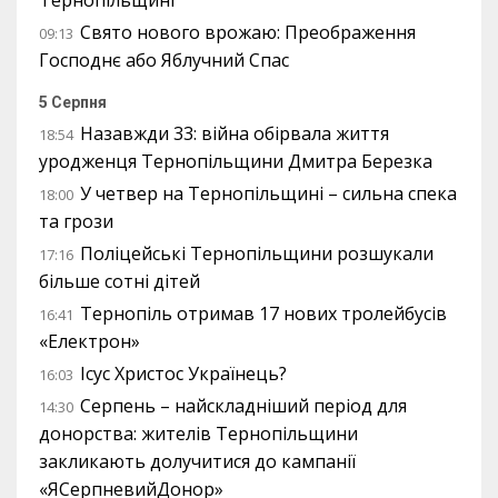
Свято нового врожаю: Преображення
09:13
Господнє або Яблучний Спас
5 Серпня
Назавжди 33: війна обірвала життя
18:54
уродженця Тернопільщини Дмитра Березка
У четвер на Тернопільщині – сильна спека
18:00
та грози
Поліцейські Тернопільщини розшукали
17:16
більше сотні дітей
Тернопіль отримав 17 нових тролейбусів
16:41
«Електрон»
Ісус Христос Українець?
16:03
Серпень – найскладніший період для
14:30
донорства: жителів Тернопільщини
закликають долучитися до кампанії
«ЯСерпневийДонор»