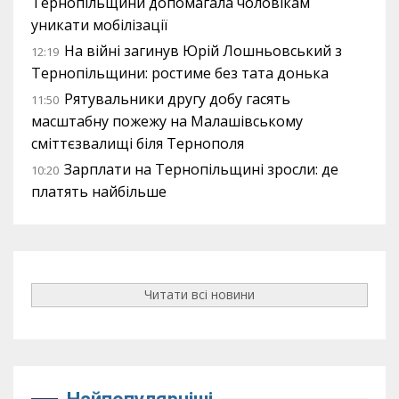
Тернопільщини допомагала чоловікам
уникати мобілізації
На війні загинув Юрій Лошньовський з
12:19
Тернопільщини: ростиме без тата донька
Рятувальники другу добу гасять
11:50
масштабну пожежу на Малашівському
сміттєзвалищі біля Тернополя
Зарплати на Тернопільщині зросли: де
10:20
платять найбільше
Читати всі новини