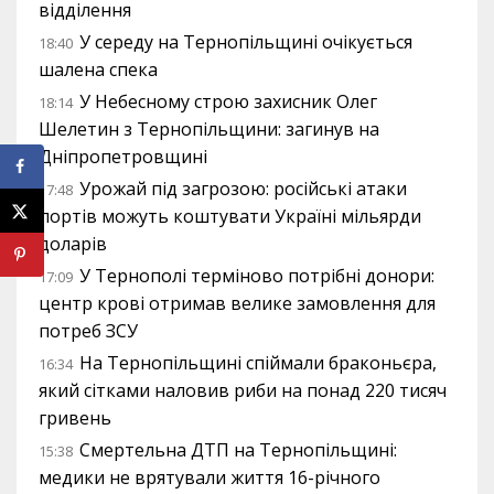
відділення
У середу на Тернопільщині очікується
18:40
шалена спека
У Небесному строю захисник Олег
18:14
Шелетин з Тернопільщини: загинув на
Дніпропетровщині
Урожай під загрозою: російські атаки
17:48
портів можуть коштувати Україні мільярди
доларів
У Тернополі терміново потрібні донори:
17:09
центр крові отримав велике замовлення для
потреб ЗСУ
На Тернопільщині спіймали браконьєра,
16:34
який сітками наловив риби на понад 220 тисяч
гривень
Смертельна ДТП на Тернопільщині:
15:38
медики не врятували життя 16-річного