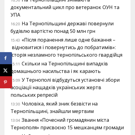
16:56
документальний цикл про ветеранок ОУН та
УПА
На Тернопільщині державі повернули
16:20
будівлю вартістю понад 50 млн грн
«Після поранення лише одне бажання –
15:43
відновитися і повернутись до побратимів»:
історія незламного тернопільського гвардійця
Скільки на Тернопільщині випадків
15:11
домашнього насильства і як карають
У Тернополі відбудуться установчі збори
15:09
асоціації нащадків українських жертв
польських репресій
Чоловіка, який зник безвісти на
13:30
Тернопільщині, знайшли мертвим
Звання «Почесний громадянин міста
13:04
Тернополя» присвоєно 15 мешканцям громади