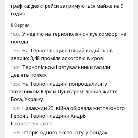
графіка: деякі рейси затримуються майже на 9
годин
8 Серпня
У неділю на тернополян очікує комфортна
18:00
погода
На Тернопільщині п’яний водій скоїв
17:12
аварію: 3,48 проміле алкоголю в крові
Тернопільські рятувальники гасили
14:39
дев’ять пожеж
На Тернопільщині попрощалися із
13:50
захисником Юрієм Пушкарем: любив життя,
Бога, Україну
Назавжди 23: війна обірвала життя юного
12:49
Героя з Тернопільщини Андрія
Іскоростенського
Історія одного експонату: у фондах
11:35