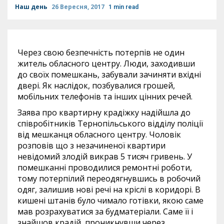
Наш день
26 Вересня, 2017
1 min read
Через свою безпечність потерпів не один
житель обласного центру. Люди, заходивши
до своїх помешкань, забували зачиняти вхідні
двері. Як наслідок, позбувалися грошей,
мобільних телефонів та інших цінних речей.
Заява про квартирну крадіжку надійшла до
співробітників Тернопільського відділу поліції
від мешканця обласного центру. Чоловік
розповів що з незачиненої квартири
невідомий злодій викрав 5 тисяч гривень. У
помешканні проводилися ремонтні роботи,
тому потерпілий переодягнувшись в робочий
одяг, залишив нові речі на кріслі в коридорі. В
кишені штанів було чимало готівки, якою саме
мав розрахуватися за будматеріали. Саме її і
знайшов крадій, проникнувши через