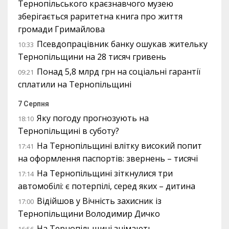
Тернопільського краєзнавчого музею
зберігається раритетна книга про життя
громади Гримайлова
Псевдопрацівник банку ошукав жительку
10:33
Тернопільщини на 28 тисяч гривень
Понад 5,8 млрд грн на соціальні гарантії
09:21
сплатили на Тернопільщині
7 Серпня
Яку погоду прогнозують на
18:10
Тернопільщині в суботу?
На Тернопільщині влітку високий попит
17:41
на оформлення паспортів: звернень – тисячі
На Тернопільщині зіткнулися три
17:14
автомобілі: є потерпілі, серед яких – дитина
Відійшов у Вічність захисник із
17:00
Тернопільщини Володимир Дичко
На Тернопільщині знімають