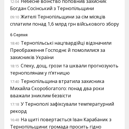
Небесне воїнство поповнив захисник
12:04
Богдан Сосінський з Тернопільщини
Жителі Тернопільщини за сім місяців
09:10
сплатили понад 1,6 млрд грн військового збору
6 Серпня
Тернопільські нацгвардійці відзначили
18:40
Преображення Господнє й помолилися за
захисників України
Спеку, дощ, грози та шквали прогнозують
18:15
тернополянам у п’ятницю
Тернопільщина втратила захисника
17:40
Михайла Скоробогатого: понад два роки
вважали зниклим безвісти
У Тернополі зафіксували температурний
17:18
рекорд
На щиті повертається Іван Карабаник з
16:48
Тернопільщини: громада просить гідно