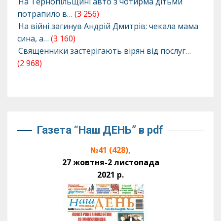
На Тернопільщині авто з чотирма дітьми
потрапило в…
(3 256)
На війні загинув Андрій Дмитрів: чекала мама
сина, а…
(3 160)
Священники застерігають вірян від послуг…
(2 968)
Газета “Наш ДЕНЬ” в pdf
№41 (428),
27 жовтня-2 листопада
2021 р.