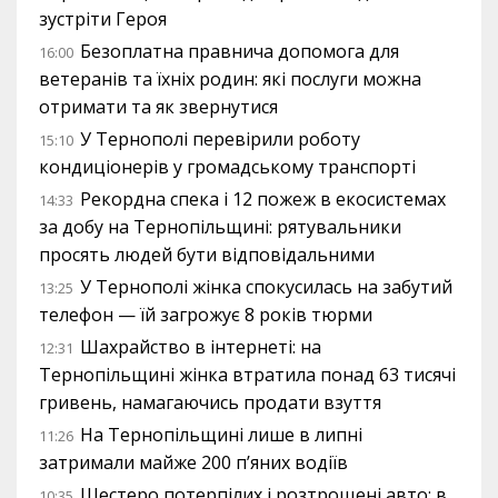
зустріти Героя
Безоплатна правнича допомога для
16:00
ветеранів та їхніх родин: які послуги можна
отримати та як звернутися
У Тернополі перевірили роботу
15:10
кондиціонерів у громадському транспорті
Рекордна спека і 12 пожеж в екосистемах
14:33
за добу на Тернопільщині: рятувальники
просять людей бути відповідальними
У Тернополі жінка спокусилась на забутий
13:25
телефон — їй загрожує 8 років тюрми
Шахрайство в інтернеті: на
12:31
Тернопільщині жінка втратила понад 63 тисячі
гривень, намагаючись продати взуття
На Тернопільщині лише в липні
11:26
затримали майже 200 п’яних водіїв
Шестеро потерпілих і розтрощені авто: в
10:35