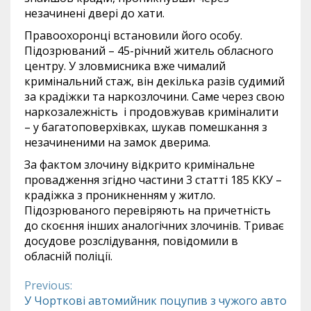
незачинені двері до хати.
Правоохоронці встановили його особу.
Підозрюваний – 45-річний житель обласного
центру. У зловмисника вже чималий
кримінальний стаж, він декілька разів судимий
за крадіжки та наркозлочини. Саме через свою
наркозалежність і продовжував криміналити
– у багатоповерхівках, шукав помешкання з
незачиненими на замок дверима.
За фактом злочину відкрито кримінальне
провадження згідно частини 3 статті 185 ККУ –
крадіжка з проникненням у житло.
Підозрюваного перевіряють на причетність
до скоєння інших аналогічних злочинів. Триває
досудове розслідування, повідомили в
обласній поліції.
Previous:
Continue
У Чорткові автомийник поцупив з чужого авто