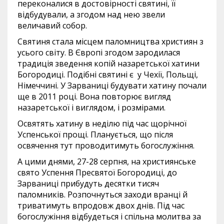
переконалися в достовірності святині, її
відбудували, а згодом над нею звели
величавий собор.
Святиня стала місцем паломництва християн з
усього світу. В Європі згодом зародилася
традиція зведення копій назаретської хатини
Богородиці. Подібні святині є у Чехії, Польщі,
Німеччині. У Зарваниці будувати хатину почали
ще в 2011 році. Вона повторює вигляд
назаретської і виглядом, і розмірами.
Освятять хатину в неділю під час щорічної
Успенської прощі. Планується, що після
освячення тут проводитимуть богослужіння.
А цими днями, 27-28 серпня, на християнське
свято Успення Пресвятої Богородиці, до
Зарваниці прибудуть десятки тисяч
паломників. Розпочнуться заходи вранці й
триватимуть впродовж двох днів. Під час
богослужіння відбудеться і спільна молитва за