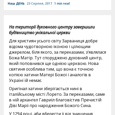
Наш ДЕНЬ
23 Серпня, 2017
1 min read
На території духовного центру завершили
будівництво унікальної церкви
Для християн усього світу Зарваниця добре
відома чудотворною іконою і цілющим
джерелом, біля якого, за переказами, з’являлася
Божа Матір. Тут споруджено духовний центр,
який поповнився ще однією церквою. Нова
святиня особлива тим, що вона є точною
копією хатини Матері Божої і аналогів в
Україні їй немає.
Оригінал хатини зберігається нині в
італійському місті Лорето. За переказами, саме
в ній архангел Гавриїл благовістив Пречистій
Діві Марії про народження Божого Сина.
У 1294 році, аби вберегти її від знищення