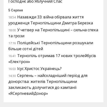
Господнє або Яблучний Спас
5 Серпня
Назавжди 33: війна обірвала життя
18:54
уродженця Тернопільщини Дмитра Березка
У четвер на Тернопільщині – сильна спека
18:00
та грози
Поліцейські Тернопільщини розшукали
17:16
більше сотні дітей
Тернопіль отримав 17 нових тролейбусів
16:41
«Електрон»
Ісус Христос Українець?
16:03
Серпень – найскладніший період для
14:30
донорства: жителів Тернопільщини
закликають долучитися до кампанії
«ЯСерпневийДонор»