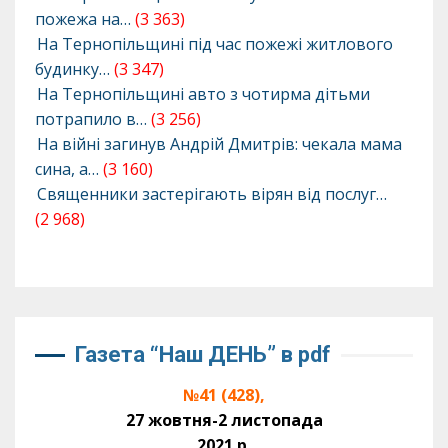
пожежа на…
(3 363)
На Тернопільщині під час пожежі житлового
будинку…
(3 347)
На Тернопільщині авто з чотирма дітьми
потрапило в…
(3 256)
На війні загинув Андрій Дмитрів: чекала мама
сина, а…
(3 160)
Священники застерігають вірян від послуг…
(2 968)
Газета “Наш ДЕНЬ” в pdf
№41 (428),
27 жовтня-2 листопада
2021 р.