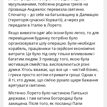
мусульманами, побожна родина греків на
прізвище Анджелос перевезла святиню.
Спочатку – до себе на батьківщину в Далмацію
(територія сучасної Хорватії), а через рік
передали в Італію в Лорето.
Якщо вивезти одяг або ікони було легко, то для
переміщення будинку потрібно було
організовувати цілу операцію. Були необхідні
корабель, працівники та серйозні економічні
витрати. Це було під силу тільки впливовим і
багатим людям. З приводу того, якою була
мотивація сімейства, висловлюються різні
думки. Хтось вважає, що все це – чистий бізнес,
і греки просто хотіли отримати гроші. Однак є
й ті, хто думає, що сім’єю рухало щире бажання
врятувати святиню.
Містечко Лорето було частиною Папської
держави, і там хатина Богородиці була
захищена. Після того, як посланці Папи