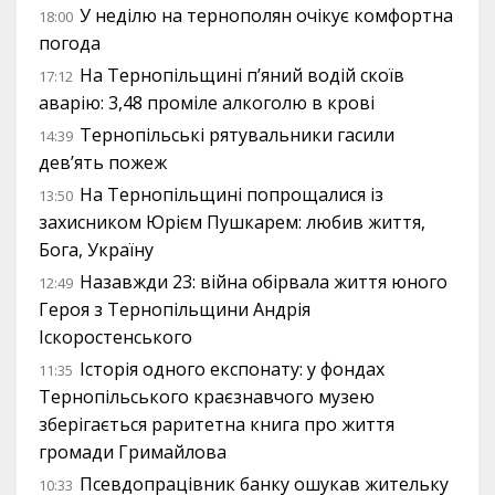
У неділю на тернополян очікує комфортна
18:00
погода
На Тернопільщині п’яний водій скоїв
17:12
аварію: 3,48 проміле алкоголю в крові
Тернопільські рятувальники гасили
14:39
дев’ять пожеж
На Тернопільщині попрощалися із
13:50
захисником Юрієм Пушкарем: любив життя,
Бога, Україну
Назавжди 23: війна обірвала життя юного
12:49
Героя з Тернопільщини Андрія
Іскоростенського
Історія одного експонату: у фондах
11:35
Тернопільського краєзнавчого музею
зберігається раритетна книга про життя
громади Гримайлова
Псевдопрацівник банку ошукав жительку
10:33