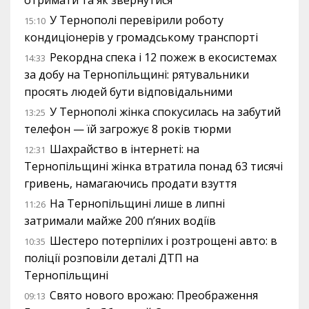
отримати та як звернутися
У Тернополі перевірили роботу
15:10
кондиціонерів у громадському транспорті
Рекордна спека і 12 пожеж в екосистемах
14:33
за добу на Тернопільщині: рятувальники
просять людей бути відповідальними
У Тернополі жінка спокусилась на забутий
13:25
телефон — їй загрожує 8 років тюрми
Шахрайство в інтернеті: на
12:31
Тернопільщині жінка втратила понад 63 тисячі
гривень, намагаючись продати взуття
На Тернопільщині лише в липні
11:26
затримали майже 200 п’яних водіїв
Шестеро потерпілих і розтрощені авто: в
10:35
поліції розповіли деталі ДТП на
Тернопільщині
Свято нового врожаю: Преображення
09:13