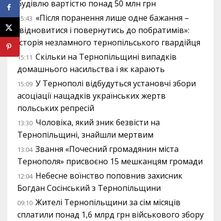
будівлю вартістю понад 50 млн грн
«Після поранення лише одне бажання –
15:43
відновитися і повернутись до побратимів»:
історія незламного тернопільського гвардійця
Скільки на Тернопільщині випадків
15:11
домашнього насильства і як карають
У Тернополі відбудуться установчі збори
15:09
асоціації нащадків українських жертв
польських репресій
Чоловіка, який зник безвісти на
13:30
Тернопільщині, знайшли мертвим
Звання «Почесний громадянин міста
13:04
Тернополя» присвоєно 15 мешканцям громади
Небесне воїнство поповнив захисник
12:04
Богдан Сосінський з Тернопільщини
Жителі Тернопільщини за сім місяців
09:10
сплатили понад 1,6 млрд грн військового збору