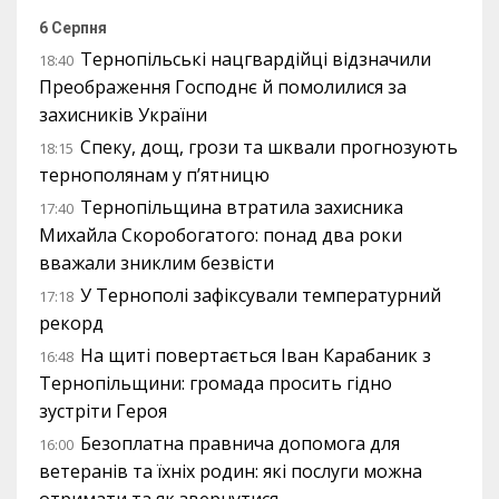
6 Серпня
Тернопільські нацгвардійці відзначили
18:40
Преображення Господнє й помолилися за
захисників України
Спеку, дощ, грози та шквали прогнозують
18:15
тернополянам у п’ятницю
Тернопільщина втратила захисника
17:40
Михайла Скоробогатого: понад два роки
вважали зниклим безвісти
У Тернополі зафіксували температурний
17:18
рекорд
На щиті повертається Іван Карабаник з
16:48
Тернопільщини: громада просить гідно
зустріти Героя
Безоплатна правнича допомога для
16:00
ветеранів та їхніх родин: які послуги можна