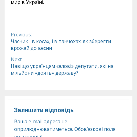
мир в Україні.
Previous:
Continue
Часник і в косах, і в панчохах: як зберегти
врожай до весни
Reading
Next:
Навіщо українцям «ялові» депутати, які на
мільйони «доять» державу?
Залишити відповідь
Ваша e-mail адреса не
оприлюднюватиметься.
Обов’язкові поля
позначені
*