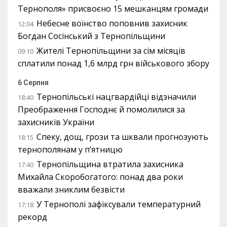
Тернополя» присвоєно 15 мешканцям громади
Небесне воїнство поповнив захисник
12:04
Богдан Сосінський з Тернопільщини
Жителі Тернопільщини за сім місяців
09:10
сплатили понад 1,6 млрд грн військового збору
6 Серпня
Тернопільські нацгвардійці відзначили
18:40
Преображення Господнє й помолилися за
захисників України
Спеку, дощ, грози та шквали прогнозують
18:15
тернополянам у п’ятницю
Тернопільщина втратила захисника
17:40
Михайла Скоробогатого: понад два роки
вважали зниклим безвісти
У Тернополі зафіксували температурний
17:18
рекорд