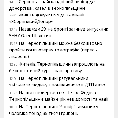
Серпень – найскладніший період для
14:30
донорства: жителів Тернопільщини
закликають долучитися до кампанії
«ЯСерпневийДонор»
Назавжди 29: на фронті загинув випускник
13:47
ЗУНУ Олег Шелетин
На Тернопільщині можна безкоштовно
13:18
пройти комп’ютерну томографію (перелік
лікарень)
Жителів Тернопільщини запрошують на
12:30
безкоштовний курс з нацспротиву
На Тернопільщині рятувальники
12:04
звільнили людину з понівеченого в ДТП авто
На щиті повертається Петро Федів з
11:23
Тернопільщини: майже рік невідомості та надії
На Тернопільщині “банкір” виманив у
10:31
чоловіка понад 35 тисяч гривень