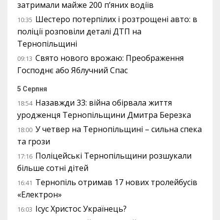
затримали майже 200 п’яних водіїв
Шестеро потерпілих і розтрощені авто: в
10:35
поліції розповіли деталі ДТП на
Тернопільщині
Свято нового врожаю: Преображення
09:13
Господнє або Яблучний Спас
5 Серпня
Назавжди 33: війна обірвала життя
18:54
уродженця Тернопільщини Дмитра Березка
У четвер на Тернопільщині – сильна спека
18:00
та грози
Поліцейські Тернопільщини розшукали
17:16
більше сотні дітей
Тернопіль отримав 17 нових тролейбусів
16:41
«Електрон»
Ісус Христос Українець?
16:03