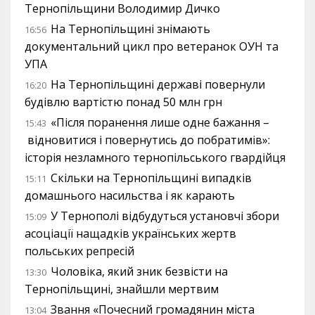
Тернопільщини Володимир Дичко
На Тернопільщині знімають
16:56
документальний цикл про ветеранок ОУН та
УПА
На Тернопільщині державі повернули
16:20
будівлю вартістю понад 50 млн грн
«Після поранення лише одне бажання –
15:43
відновитися і повернутись до побратимів»:
історія незламного тернопільського гвардійця
Скільки на Тернопільщині випадків
15:11
домашнього насильства і як карають
У Тернополі відбудуться установчі збори
15:09
асоціації нащадків українських жертв
польських репресій
Чоловіка, який зник безвісти на
13:30
Тернопільщині, знайшли мертвим
Звання «Почесний громадянин міста
13:04