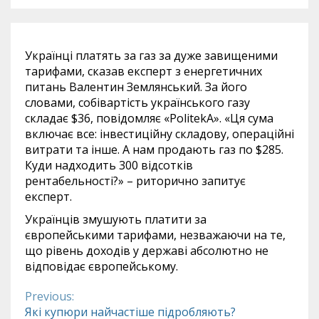
Українці платять за газ за дуже завищеними
тарифами, сказав експерт з енергетичних
питань Валентин Землянський. За його
словами, собівартість українського газу
складає $36, повідомляє «PolitekA». «Ця сума
включає все: інвестиційну складову, операційні
витрати та інше. А нам продають газ по $285.
Куди надходить 300 відсотків
рентабельності?» – риторично запитує
експерт.
Українців змушують платити за
європейськими тарифами, незважаючи на те,
що рівень доходів у державі абсолютно не
відповідає європейському.
Previous:
Continue
Які купюри найчастіше підробляють?