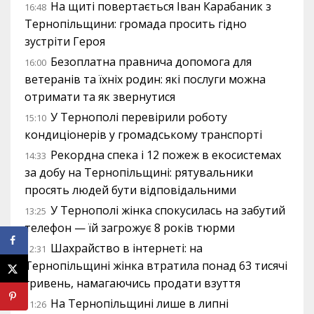
На щиті повертається Іван Карабаник з
16:48
Тернопільщини: громада просить гідно
зустріти Героя
Безоплатна правнича допомога для
16:00
ветеранів та їхніх родин: які послуги можна
отримати та як звернутися
У Тернополі перевірили роботу
15:10
кондиціонерів у громадському транспорті
Рекордна спека і 12 пожеж в екосистемах
14:33
за добу на Тернопільщині: рятувальники
просять людей бути відповідальними
У Тернополі жінка спокусилась на забутий
13:25
телефон — їй загрожує 8 років тюрми
Шахрайство в інтернеті: на
12:31
Тернопільщині жінка втратила понад 63 тисячі
гривень, намагаючись продати взуття
На Тернопільщині лише в липні
11:26