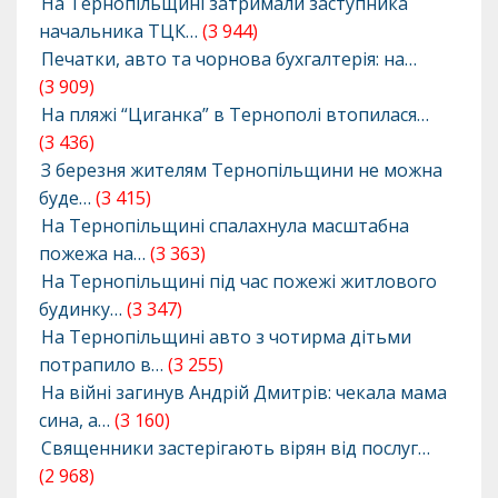
На Тернопільщині затримали заступника
начальника ТЦК…
(3 944)
Печатки, авто та чорнова бухгалтерія: на…
(3 909)
На пляжі “Циганка” в Тернополі втопилася…
(3 436)
З березня жителям Тернопільщини не можна
буде…
(3 415)
На Тернопільщині спалахнула масштабна
пожежа на…
(3 363)
На Тернопільщині під час пожежі житлового
будинку…
(3 347)
На Тернопільщині авто з чотирма дітьми
потрапило в…
(3 255)
На війні загинув Андрій Дмитрів: чекала мама
сина, а…
(3 160)
Священники застерігають вірян від послуг…
(2 968)