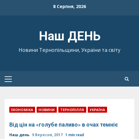
Skip
8 Серпня, 2026
to
content
Наш ДЕНЬ
Новини Тернопільщини, України та світу
Primary
Menu
ЕКОНОМІКА
НОВИНИ
ТЕРНОПІЛЛЯ
УКРАЇНА
Від цін на «голубе паливо» в очах темніє
Наш день
9 Вересня, 2017
1 min read