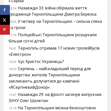
5 Серпня
Назавжди 33: війна обірвала життя
18:54
уродженця Тернопільщини Дмитра Березка
У четвер на Тернопільщині – сильна спека
18:00
та грози
Поліцейські Тернопільщини розшукали
17:16
більше сотні дітей
Тернопіль отримав 17 нових тролейбусів
16:41
«Електрон»
Ісус Христос Українець?
16:03
Серпень – найскладніший період для
14:30
донорства: жителів Тернопільщини
закликають долучитися до кампанії
«ЯСерпневийДонор»
Назавжди 29: на фронті загинув випускник
13:47
ЗУНУ Олег Шелетин
На Тернопільщині можна безкоштовно
13:18