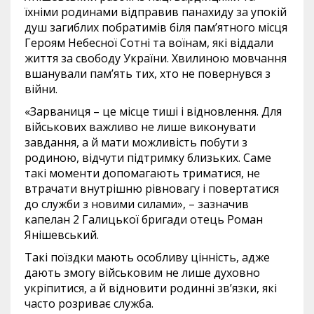
їхніми родинами відправив панахиду за упокій
душ загиблих побратимів біля пам’ятного місця
Героям Небесної Сотні та воїнам, які віддали
життя за свободу України. Хвилиною мовчання
вшанували пам’ять тих, хто не повернувся з
війни.
«Зарваниця – це місце тиші і відновлення. Для
військових важливо не лише виконувати
завдання, а й мати можливість побути з
родиною, відчути підтримку близьких. Саме
такі моменти допомагають триматися, не
втрачати внутрішню рівновагу і повертатися
до служби з новими силами», – зазначив
капелан 2 Галицької бригади отець Роман
Янішевський.
Такі поїздки мають особливу цінність, адже
дають змогу військовим не лише духовно
укріпитися, а й відновити родинні зв’язки, які
часто розриває служба.