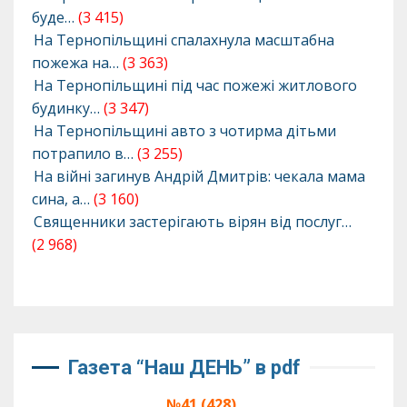
буде…
(3 415)
На Тернопільщині спалахнула масштабна
пожежа на…
(3 363)
На Тернопільщині під час пожежі житлового
будинку…
(3 347)
На Тернопільщині авто з чотирма дітьми
потрапило в…
(3 255)
На війні загинув Андрій Дмитрів: чекала мама
сина, а…
(3 160)
Священники застерігають вірян від послуг…
(2 968)
Газета “Наш ДЕНЬ” в pdf
№41 (428),