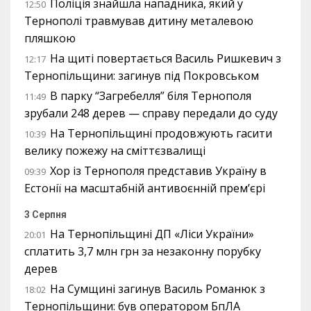
Поліція знайшла нападника, який у
12:50
Тернополі травмував дитину металевою
пляшкою
На щиті повертається Василь Ришкевич з
12:17
Тернопільщини: загинув під Покровськом
В парку “Загребелля” біля Тернополя
11:49
зрубали 248 дерев — справу передали до суду
На Тернопільщині продовжують гасити
10:39
велику пожежу на сміттєзвалищі
Хор із Тернополя представив Україну в
09:39
Естонії на масштабній антивоєнній прем’єрі
3 Серпня
На Тернопільщині ДП «Ліси України»
20:01
сплатить 3,7 млн грн за незаконну порубку
дерев
На Сумщині загинув Василь Романюк з
18:02
Тернопільщини: був оператором БпЛА