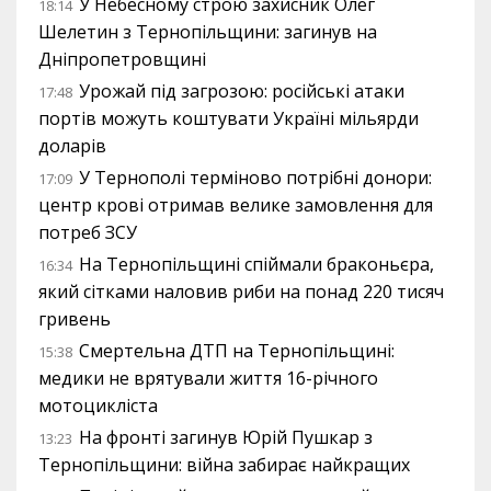
У Небесному строю захисник Олег
18:14
Шелетин з Тернопільщини: загинув на
Дніпропетровщині
Урожай під загрозою: російські атаки
17:48
портів можуть коштувати Україні мільярди
доларів
У Тернополі терміново потрібні донори:
17:09
центр крові отримав велике замовлення для
потреб ЗСУ
На Тернопільщині спіймали браконьєра,
16:34
який сітками наловив риби на понад 220 тисяч
гривень
Смертельна ДТП на Тернопільщині:
15:38
медики не врятували життя 16-річного
мотоцикліста
На фронті загинув Юрій Пушкар з
13:23
Тернопільщини: війна забирає найкращих