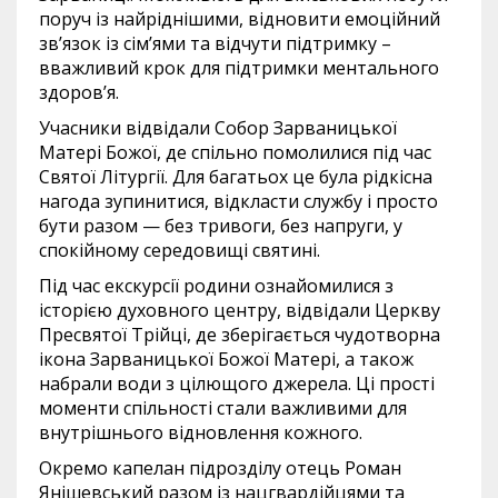
поруч із найріднішими, відновити емоційний
зв’язок із сім’ями та відчути підтримку –
вважливий крок для підтримки ментального
здоров’я.
Учасники відвідали Собор Зарваницької
Матері Божої, де спільно помолилися під час
Святої Літургії. Для багатьох це була рідкісна
нагода зупинитися, відкласти службу і просто
бути разом — без тривоги, без напруги, у
спокійному середовищі святині.
Під час екскурсії родини ознайомилися з
історією духовного центру, відвідали Церкву
Пресвятої Трійці, де зберігається чудотворна
ікона Зарваницької Божої Матері, а також
набрали води з цілющого джерела. Ці прості
моменти спільності стали важливими для
внутрішнього відновлення кожного.
Окремо капелан підрозділу отець Роман
Янішевський разом із нацгвардійцями та