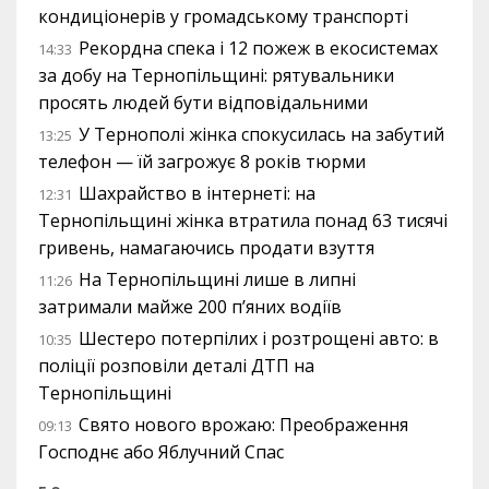
кондиціонерів у громадському транспорті
Рекордна спека і 12 пожеж в екосистемах
14:33
за добу на Тернопільщині: рятувальники
просять людей бути відповідальними
У Тернополі жінка спокусилась на забутий
13:25
телефон — їй загрожує 8 років тюрми
Шахрайство в інтернеті: на
12:31
Тернопільщині жінка втратила понад 63 тисячі
гривень, намагаючись продати взуття
На Тернопільщині лише в липні
11:26
затримали майже 200 п’яних водіїв
Шестеро потерпілих і розтрощені авто: в
10:35
поліції розповіли деталі ДТП на
Тернопільщині
Свято нового врожаю: Преображення
09:13
Господнє або Яблучний Спас