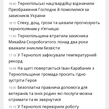
Тернопільські нацгвардійці відзначили
18:40
Преображення Господнє й помолилися за
захисників України
Спеку, дощ, грози та шквали прогнозують
18:15
тернополянам у п’ятницю
Тернопільщина втратила захисника
17:40
Михайла Скоробогатого: понад два роки
вважали зниклим безвісти
У Тернополі зафіксували температурний
17:18
рекорд
На щиті повертається Іван Карабаник з
16:48
Тернопільщини: громада просить гідно
зустріти Героя
Безоплатна правнича допомога для
16:00
ветеранів та їхніх родин: які послуги можна
отримати та як звернутися
У Тернополі перевірили роботу
15:10