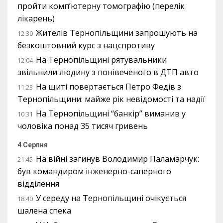
пройти комп’ютерну томографію (перелік
лікарень)
Жителів Тернопільщини запрошують на
12:30
безкоштовний курс з нацспротиву
На Тернопільщині рятувальники
12:04
звільнили людину з понівеченого в ДТП авто
На щиті повертається Петро Федів з
11:23
Тернопільщини: майже рік невідомості та надії
На Тернопільщині “банкір” виманив у
10:31
чоловіка понад 35 тисяч гривень
4 Серпня
На війні загинув Володимир Паламарчук:
21:45
був командиром інженерно-саперного
відділення
У середу на Тернопільщині очікується
18:40
шалена спека