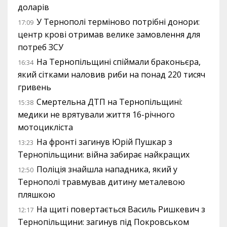
доларів
У Тернополі терміново потрібні донори:
17:09
центр крові отримав велике замовлення для
потреб ЗСУ
На Тернопільщині спіймали браконьєра,
16:34
який сітками наловив риби на понад 220 тисяч
гривень
Смертельна ДТП на Тернопільщині:
15:38
медики не врятували життя 16-річного
мотоцикліста
На фронті загинув Юрій Пушкар з
13:23
Тернопільщини: війна забирає найкращих
Поліція знайшла нападника, який у
12:50
Тернополі травмував дитину металевою
пляшкою
На щиті повертається Василь Ришкевич з
12:17
Тернопільщини: загинув під Покровськом