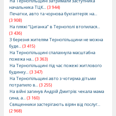
На Тернопільщині затримали заступника
начальника ТЦК…
(3 944)
Печатки, авто та чорнова бухгалтерія: на…
(3 908)
На пляжі “Циганка” в Тернополі втопилася…
(3 436)
З березня жителям Тернопільщини не можна
буде…
(3 415)
На Тернопільщині спалахнула масштабна
пожежа на…
(3 363)
На Тернопільщині під час пожежі житлового
будинку…
(3 347)
На Тернопільщині авто з чотирма дітьми
потрапило в…
(3 255)
На війні загинув Андрій Дмитрів: чекала мама
сина, а…
(3 160)
Священники застерігають вірян від послуг…
(2 968)