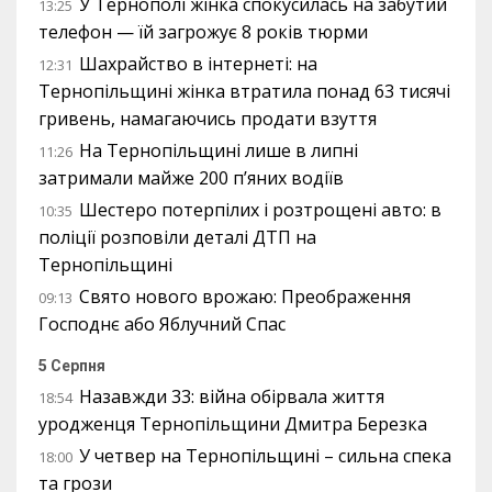
У Тернополі жінка спокусилась на забутий
13:25
телефон — їй загрожує 8 років тюрми
Шахрайство в інтернеті: на
12:31
Тернопільщині жінка втратила понад 63 тисячі
гривень, намагаючись продати взуття
На Тернопільщині лише в липні
11:26
затримали майже 200 п’яних водіїв
Шестеро потерпілих і розтрощені авто: в
10:35
поліції розповіли деталі ДТП на
Тернопільщині
Свято нового врожаю: Преображення
09:13
Господнє або Яблучний Спас
5 Серпня
Назавжди 33: війна обірвала життя
18:54
уродженця Тернопільщини Дмитра Березка
У четвер на Тернопільщині – сильна спека
18:00
та грози