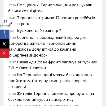
Поліцейські Тернопільщини розшукали
17:16
більше сотні дітей
Тернопіль отримав 17 нових тролейбусів
16:41
17
«Електрон»
SHARES
Ісус Христос Українець?
16:03
Серпень – найскладніший період для
17
14:30
донорства: жителів Тернопільщини
закликають долучитися до кампанії
«ЯСерпневийДонор»
Назавжди 29: на фронті загинув випускник
13:47
ЗУНУ Олег Шелетин
На Тернопільщині можна безкоштовно
13:18
пройти комп’ютерну томографію (перелік
лікарень)
Жителів Тернопільщини запрошують на
12:30
безкоштовний курс з нацспротиву