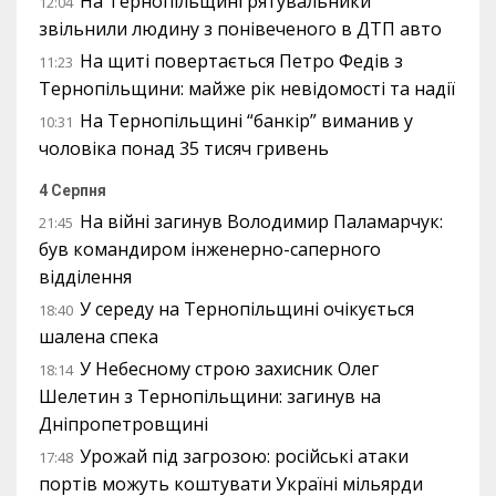
На Тернопільщині рятувальники
12:04
звільнили людину з понівеченого в ДТП авто
На щиті повертається Петро Федів з
11:23
Тернопільщини: майже рік невідомості та надії
На Тернопільщині “банкір” виманив у
10:31
чоловіка понад 35 тисяч гривень
4 Серпня
На війні загинув Володимир Паламарчук:
21:45
був командиром інженерно-саперного
відділення
У середу на Тернопільщині очікується
18:40
шалена спека
У Небесному строю захисник Олег
18:14
Шелетин з Тернопільщини: загинув на
Дніпропетровщині
Урожай під загрозою: російські атаки
17:48
портів можуть коштувати Україні мільярди