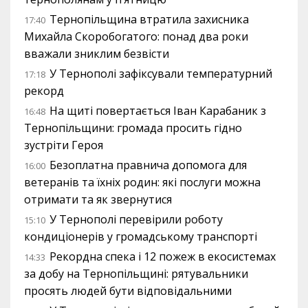
Тернопільщина втратила захисника
17:40
Михайла Скоробогатого: понад два роки
вважали зниклим безвісти
У Тернополі зафіксували температурний
17:18
рекорд
На щиті повертається Іван Карабаник з
16:48
Тернопільщини: громада просить гідно
зустріти Героя
Безоплатна правнича допомога для
16:00
ветеранів та їхніх родин: які послуги можна
отримати та як звернутися
У Тернополі перевірили роботу
15:10
кондиціонерів у громадському транспорті
Рекордна спека і 12 пожеж в екосистемах
14:33
за добу на Тернопільщині: рятувальники
просять людей бути відповідальними