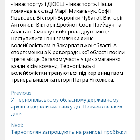
«Інваспорту» і ДЮСШ «Інваспорт». Наша
команда в складі Марії Михальчук, Софії
Яцькової, Вікторії-Вероніки Чубатої, Вікторії
Антонюк, Вікторії Дробної, Софії Прийдун та
Анастасії Смакоуз виборола друге місце.
Поступилися наші землячки лише
волейболісткам із Закарпатської області. А
спортсменки з Кіровоградської області посіли
третє місце. Загалом участь у цих змаганнях
взяли вісім команд. Тернопільські
волейболістки тренуються під керівництвом
тренера вищої категорії Петра Ніколюка.
Previous:
Continue
У Тернопільському обласному державному
архіві відкрили виставку до Шевченківських
Reading
днів
Next:
Тернополян запрошують на ранкові пробіжки