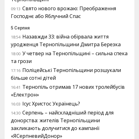
Свято нового врожаю: Преображення
09:13
Господнє або Яблучний Спас
5 Серпня
Назавжди 33: війна обірвала життя
18:54
уродженця Тернопільщини Дмитра Березка
У четвер на Тернопільщині – сильна спека
18:00
та грози
Поліцейські Тернопільщини розшукали
17:16
більше сотні дітей
Тернопіль отримав 17 нових тролейбусів
16:41
«Електрон»
Ісус Христос Українець?
16:03
Серпень – найскладніший період для
14:30
донорства: жителів Тернопільщини
закликають долучитися до кампанії
«ЯСерпневийДонор»