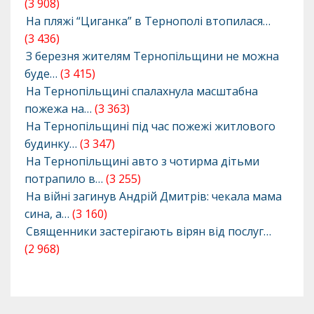
(3 908)
На пляжі “Циганка” в Тернополі втопилася…
(3 436)
З березня жителям Тернопільщини не можна
буде…
(3 415)
На Тернопільщині спалахнула масштабна
пожежа на…
(3 363)
На Тернопільщині під час пожежі житлового
будинку…
(3 347)
На Тернопільщині авто з чотирма дітьми
потрапило в…
(3 255)
На війні загинув Андрій Дмитрів: чекала мама
сина, а…
(3 160)
Священники застерігають вірян від послуг…
(2 968)