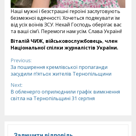
Наші мужні і безстрашні героїні заслуговують
безмежної вдячності. Хочеться подякувати їм
від усіх воїнів ЗСУ. Нехай Господь оберігає вас
та ваші сім’ї. Перемоги нам усім. Слава Україні!
Віталій ЧИЖ, військовослужбовець
,
член
Національної спілки журналістів України.
Previous:
Continue
За поширення кремлівської пропаганди
засудили п’ятьох жителів Тернопільщини
Reading
Next:
В обленерго оприлюднили графік вимкнення
світла на Тернопільщині 31 серпня
Залишити відповідь