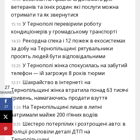
ветеранів та їхніх родин: які послуги можна
отримати та як звернутися
У Тернополі перевірили роботу
15:10
кондиціонерів у громадському транспорті
Рекордна спека і 12 пожеж в екосистемах
14:33
за добу на Тернопільщині: рятувальники
просять людей бути відповідальними
У Тернополі жінка спокусилась на забутий
13:25
телефон — їй загрожує 8 років тюрми
Шахрайство в інтернеті: на
12:31
27
Тернопільщині жінка втратила понад 63 тисячі
SHARES
гривень, намагаючись продати взуття
На Тернопільщині лише в липні
11:26
27
затримали майже 200 п’яних водіїв
Шестеро потерпілих і розтрощені авто: в
10:35
поліції розповіли деталі ДТП на
Тернопільщині