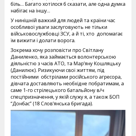
біль… Багато хотілося б сказати, але одна думка
набігає на іншу…
У нинішній важкий для людей та країни час
особливої уваги заслуговують не тільки
військовослужбовці ЗСУ, а й ті, хто допомагає
їм вижити і долати ворога.
Зокрема хочу розповісти про Світлану
Даниленко, яка займається волонтерською
діяльністю з часів АТО, та Мар’яну Кошляцьку
(Данилюк). Ризикуючи свої життям, під
постійними обстрілами російського агресора,
дівчата доставляють необхідне побратимам, а
саме 1-го стрілецького батальйону в/ч
спецпризначення, у якій служу я, а також БОП
“Донбас” (18 Слов’янська бригада).