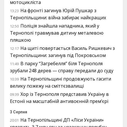
мотоцикліста
На фронті загинув Юрій Пушкар з
13:23
Тернопільщини: війна забирає найкращих
Поліція знайшла нападника, який у
12:50
Тернополі травмував дитину металевою
пляшкою
На щиті повертається Василь Ришкевич з
12:17
Тернопільщини: загинув під Покровськом
В парку “Загребелля” біля Тернополя
11:49
зрубали 248 дерев — справу передали до суду
На Тернопільщині продовжують гасити
10:39
велику пожежу на сміттєзвалищі
Хор із Тернополя представив Україну в
09:39
Естонії на масштабній антивоєнній прем’єрі
3 Серпня
На Тернопільщині ДП «Ліси України»
20:01