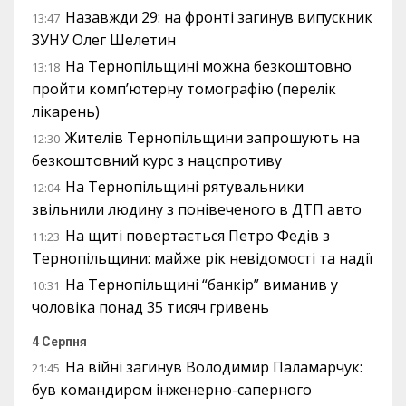
Назавжди 29: на фронті загинув випускник
13:47
ЗУНУ Олег Шелетин
На Тернопільщині можна безкоштовно
13:18
пройти комп’ютерну томографію (перелік
лікарень)
Жителів Тернопільщини запрошують на
12:30
безкоштовний курс з нацспротиву
На Тернопільщині рятувальники
12:04
звільнили людину з понівеченого в ДТП авто
На щиті повертається Петро Федів з
11:23
Тернопільщини: майже рік невідомості та надії
На Тернопільщині “банкір” виманив у
10:31
чоловіка понад 35 тисяч гривень
4 Серпня
На війні загинув Володимир Паламарчук:
21:45
був командиром інженерно-саперного