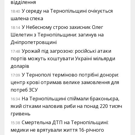
відділення
У середу на Тернопільщині очікується
18:40
шалена спека
У Небесному строю захисник Олег
18:14
Шелетин з Тернопільщини: загинув на
Дніпропетровщині
Урожай під загрозою: російські атаки
17:48
портів можуть коштувати Україні мільярди
доларів
У Тернополі терміново потрібні донори:
17:09
центр крові отримав велике замовлення для
потреб ЗСУ
На Тернопільщині спіймали браконьєра,
16:34
який сітками наловив риби на понад 220 тисяч
гривень
Смертельна ДТП на Тернопільщині:
15:38
медики не врятували життя 16-річного