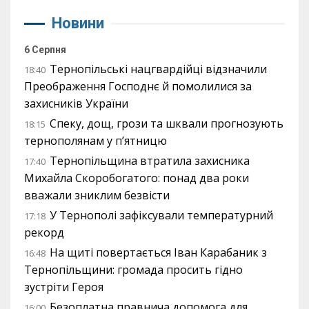
Новини
6 Серпня
Тернопільські нацгвардійці відзначили
18:40
Преображення Господнє й помолилися за
захисників України
Спеку, дощ, грози та шквали прогнозують
18:15
тернополянам у п’ятницю
Тернопільщина втратила захисника
17:40
Михайла Скоробогатого: понад два роки
вважали зниклим безвісти
У Тернополі зафіксували температурний
17:18
рекорд
На щиті повертається Іван Карабаник з
16:48
Тернопільщини: громада просить гідно
зустріти Героя
Безоплатна правнича допомога для
16:00