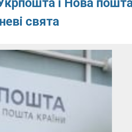
Укрпошта і Нова пошт
неві свята