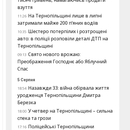
тисячі гривень, намагаючись продати
взуття
На Тернопільщині лише в липні
11:26
затримали майже 200 п’яних водіїв
Шестеро потерпілих і розтрощені
10:35
авто: в поліції розповіли деталі ДТП на
Тернопільщині
Свято нового врожаю:
09:13
Преображення Господнє або Яблучний
Спас
5 Серпня
Назавжди 33: війна обірвала життя
18:54
уродженця Тернопільщини Дмитра
Березка
У четвер на Тернопільщині – сильна
18:00
спека та грози
Поліцейські Тернопільщини
17:16