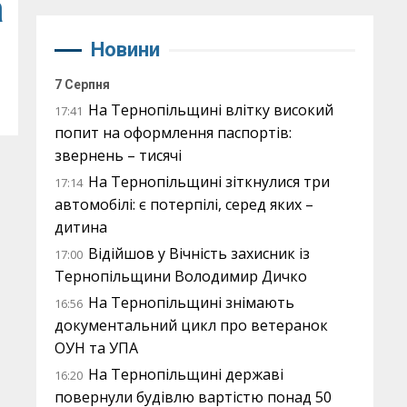
а
Новини
7 Серпня
На Тернопільщині влітку високий
17:41
попит на оформлення паспортів:
звернень – тисячі
На Тернопільщині зіткнулися три
17:14
автомобілі: є потерпілі, серед яких –
дитина
Відійшов у Вічність захисник із
17:00
Тернопільщини Володимир Дичко
На Тернопільщині знімають
16:56
документальний цикл про ветеранок
ОУН та УПА
На Тернопільщині державі
16:20
повернули будівлю вартістю понад 50