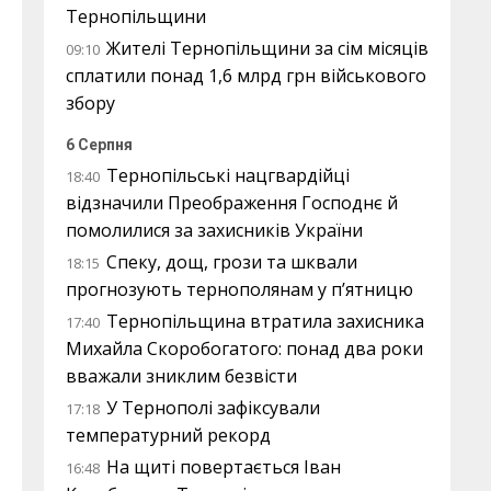
Тернопільщини
Жителі Тернопільщини за сім місяців
09:10
сплатили понад 1,6 млрд грн військового
збору
6 Серпня
Тернопільські нацгвардійці
18:40
відзначили Преображення Господнє й
помолилися за захисників України
Спеку, дощ, грози та шквали
18:15
прогнозують тернополянам у п’ятницю
Тернопільщина втратила захисника
17:40
Михайла Скоробогатого: понад два роки
вважали зниклим безвісти
У Тернополі зафіксували
17:18
температурний рекорд
На щиті повертається Іван
16:48