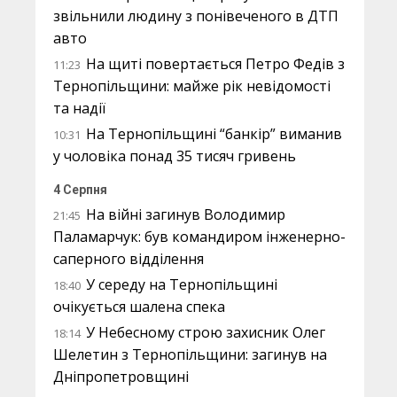
звільнили людину з понівеченого в ДТП
авто
На щиті повертається Петро Федів з
11:23
Тернопільщини: майже рік невідомості
та надії
На Тернопільщині “банкір” виманив
10:31
у чоловіка понад 35 тисяч гривень
4 Серпня
На війні загинув Володимир
21:45
Паламарчук: був командиром інженерно-
саперного відділення
У середу на Тернопільщині
18:40
очікується шалена спека
У Небесному строю захисник Олег
18:14
Шелетин з Тернопільщини: загинув на
Дніпропетровщині