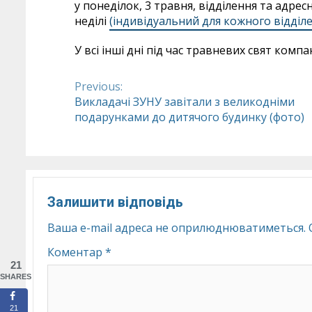
у понеділок, 3 травня, відділення та адр
неділі
(індивідуальний для кожного відділ
У всі інші дні під час травневих свят ком
Previous:
Continue
Викладачі ЗУНУ завітали з великодніми
подарунками до дитячого будинку (фото)
Reading
Залишити відповідь
Ваша e-mail адреса не оприлюднюватиметься.
Коментар
*
21
SHARES
21