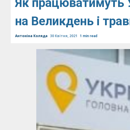
Як працюватимуть 
на Великдень і трав
Антоніна Коляда
30 Квітня, 2021
1 min read