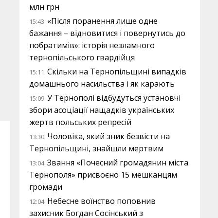
млн грн
«Після поранення лише одне
15:43
бажання – відновитися і повернутись до
побратимів»: історія незламного
тернопільського гвардійця
Скільки на Тернопільщині випадків
15:11
домашнього насильства і як карають
У Тернополі відбудуться установчі
15:09
збори асоціації нащадків українських
жертв польських репресій
Чоловіка, який зник безвісти на
13:30
Тернопільщині, знайшли мертвим
Звання «Почесний громадянин міста
13:04
Тернополя» присвоєно 15 мешканцям
громади
Небесне воїнство поповнив
12:04
захисник Богдан Сосінський з