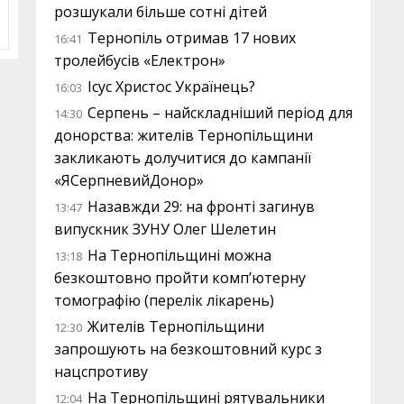
розшукали більше сотні дітей
Тернопіль отримав 17 нових
16:41
тролейбусів «Електрон»
Ісус Христос Українець?
16:03
Серпень – найскладніший період для
14:30
донорства: жителів Тернопільщини
закликають долучитися до кампанії
«ЯСерпневийДонор»
Назавжди 29: на фронті загинув
13:47
випускник ЗУНУ Олег Шелетин
На Тернопільщині можна
13:18
безкоштовно пройти комп’ютерну
томографію (перелік лікарень)
Жителів Тернопільщини
12:30
запрошують на безкоштовний курс з
нацспротиву
На Тернопільщині рятувальники
12:04