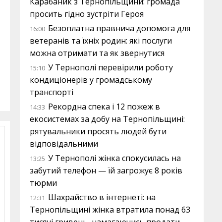
Карабаник з Тернопільщини: громада
просить гідно зустріти Героя
Безоплатна правнича допомога для
16:00
ветеранів та їхніх родин: які послуги
можна отримати та як звернутися
У Тернополі перевірили роботу
15:10
кондиціонерів у громадському
транспорті
Рекордна спека і 12 пожеж в
14:33
екосистемах за добу на Тернопільщині:
рятувальники просять людей бути
відповідальними
У Тернополі жінка спокусилась на
13:25
забутий телефон — їй загрожує 8 років
тюрми
Шахрайство в інтернеті: на
12:31
Тернопільщині жінка втратила понад 63