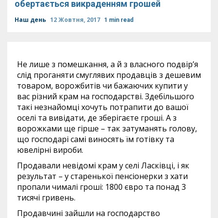
обертається викраденням грошей
Наш день
12 Жовтня, 2017
1 min read
Не лише з помешкання, а й з власного подвір’я
слід проганяти смуглявих продавців з дешевим
товаром, ворожбитів чи бажаючих купити у
вас різний крам на господарстві. Здебільшого
такі незнайомці хочуть потрапити до вашої
оселі та вивідати, де зберігаєте гроші. А з
ворожками ще гірше – так затуманять голову,
що господарі самі виносять їм готівку та
ювелірні вироби.
Продавали невідомі крам у селі Ласківці, і як
результат – у старенької пенсіонерки з хати
пропали чималі гроші: 1800 євро та понад 3
тисячі гривень.
Продавчині зайшли на господарство