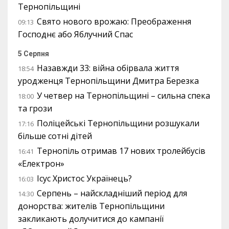
Тернопільщині
Свято нового врожаю: Преображення
09:13
Господнє або Яблучний Спас
5 Серпня
Назавжди 33: війна обірвала життя
18:54
уродженця Тернопільщини Дмитра Березка
У четвер на Тернопільщині – сильна спека
18:00
та грози
Поліцейські Тернопільщини розшукали
17:16
більше сотні дітей
Тернопіль отримав 17 нових тролейбусів
16:41
«Електрон»
Ісус Христос Українець?
16:03
Серпень – найскладніший період для
14:30
донорства: жителів Тернопільщини
закликають долучитися до кампанії