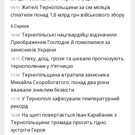
Жителі Тернопільщини за сім місяців
09:10
сплатили понад 1,6 млрд грн військового збору
6 Серпня
Тернопільські нацгвардійці відзначили
18:40
Преображення Господнє й помолилися за
захисників України
Спеку, дощ, грози та шквали прогнозують
18:15
тернополянам у п’ятницю
Тернопільщина втратила захисника
17:40
Михайла Скоробогатого: понад два роки
вважали зниклим безвісти
У Тернополі зафіксували температурний
17:18
рекорд
На щиті повертається Іван Карабаник з
16:48
Тернопільщини: громада просить гідно
зустріти Героя