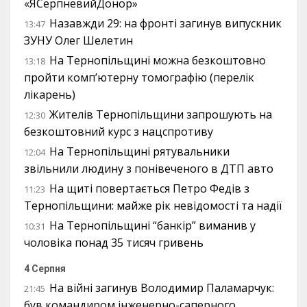
«ЯСерпневийДонор»
Назавжди 29: на фронті загинув випускник
13:47
ЗУНУ Олег Шелетин
На Тернопільщині можна безкоштовно
13:18
пройти комп’ютерну томографію (перелік
лікарень)
Жителів Тернопільщини запрошують на
12:30
безкоштовний курс з нацспротиву
На Тернопільщині рятувальники
12:04
звільнили людину з понівеченого в ДТП авто
На щиті повертається Петро Федів з
11:23
Тернопільщини: майже рік невідомості та надії
На Тернопільщині “банкір” виманив у
10:31
чоловіка понад 35 тисяч гривень
4 Серпня
На війні загинув Володимир Паламарчук:
21:45
був командиром інженерно-саперного