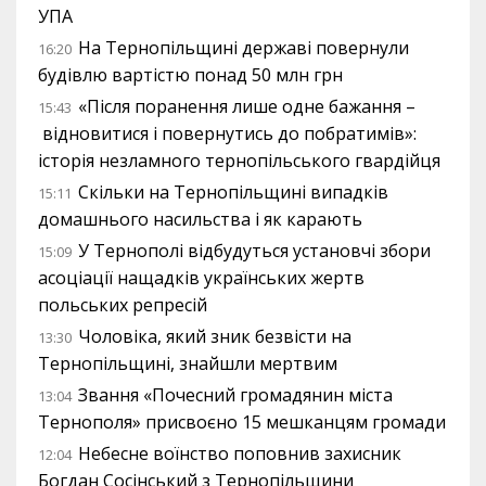
УПА
На Тернопільщині державі повернули
16:20
будівлю вартістю понад 50 млн грн
«Після поранення лише одне бажання –
15:43
відновитися і повернутись до побратимів»:
історія незламного тернопільського гвардійця
Скільки на Тернопільщині випадків
15:11
домашнього насильства і як карають
У Тернополі відбудуться установчі збори
15:09
асоціації нащадків українських жертв
польських репресій
Чоловіка, який зник безвісти на
13:30
Тернопільщині, знайшли мертвим
Звання «Почесний громадянин міста
13:04
Тернополя» присвоєно 15 мешканцям громади
Небесне воїнство поповнив захисник
12:04
Богдан Сосінський з Тернопільщини