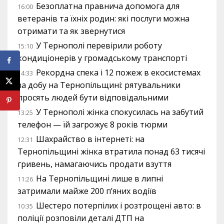
Безоплатна правнича допомога для
16:00
ветеранів та їхніх родин: які послуги можна
отримати та як звернутися
У Тернополі перевірили роботу
15:10
кондиціонерів у громадському транспорті
Рекордна спека і 12 пожеж в екосистемах
14:33
за добу на Тернопільщині: рятувальники
просять людей бути відповідальними
У Тернополі жінка спокусилась на забутий
13:25
телефон — їй загрожує 8 років тюрми
Шахрайство в інтернеті: на
12:31
Тернопільщині жінка втратила понад 63 тисячі
гривень, намагаючись продати взуття
На Тернопільщині лише в липні
11:26
затримали майже 200 п’яних водіїв
Шестеро потерпілих і розтрощені авто: в
10:35
поліції розповіли деталі ДТП на