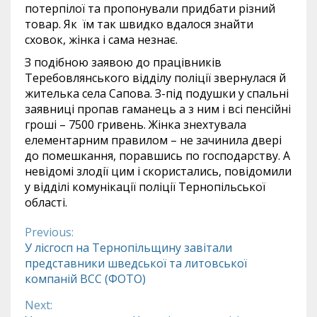
потерпілої та пропонували придбати різний
товар. Як їм так швидко вдалося знайти
сховок, жінка і сама незнає.
З подібною заявою до працівників
Теребовлянського відділу поліції звернулася й
жителька села Сапова. З-під подушки у спальні
заявниці пропав гаманець а з ним і всі пенсійні
гроші – 7500 гривень. Жінка знехтувала
елементарним правилом – не зачинила двері
до помешкання, поравшись по господарству. А
невідомі злодії цим і скористались, повідомили
у відділі комунікації поліції Тернопільської
області.
Previous:
Continue
У лісгосп на Тернопільщину завітали
представники шведської та литовської
Reading
компаній BCC (ФОТО)
Next: