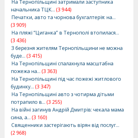
На Тернопільщині затримали заступника
начальника ТЦК…
(3 944)
Печатки, авто та чорнова бухгалтерія: на…
(3 909)
На пляжі “Циганка” в Тернополі втопилася…
(3 436)
З березня жителям Тернопільщини не можна
буде…
(3 415)
На Тернопільщині спалахнула масштабна
пожежа на…
(3 363)
На Тернопільщині під час пожежі житлового
будинку…
(3 347)
На Тернопільщині авто з чотирма дітьми
потрапило в…
(3 255)
На війні загинув Андрій Дмитрів: чекала мама
сина, а…
(3 160)
Священники застерігають вірян від послуг…
(2 968)