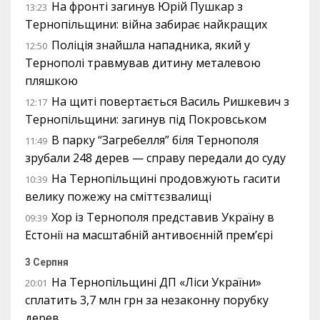
На фронті загинув Юрій Пушкар з
13:23
Тернопільщини: війна забирає найкращих
Поліція знайшла нападника, який у
12:50
Тернополі травмував дитину металевою
пляшкою
На щиті повертається Василь Ришкевич з
12:17
Тернопільщини: загинув під Покровськом
В парку “Загребелля” біля Тернополя
11:49
зрубали 248 дерев — справу передали до суду
На Тернопільщині продовжують гасити
10:39
велику пожежу на сміттєзвалищі
Хор із Тернополя представив Україну в
09:39
Естонії на масштабній антивоєнній прем’єрі
3 Серпня
На Тернопільщині ДП «Ліси України»
20:01
сплатить 3,7 млн грн за незаконну порубку
дерев