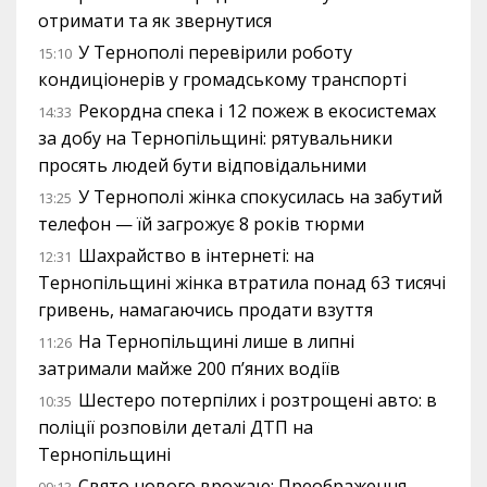
отримати та як звернутися
У Тернополі перевірили роботу
15:10
кондиціонерів у громадському транспорті
Рекордна спека і 12 пожеж в екосистемах
14:33
за добу на Тернопільщині: рятувальники
просять людей бути відповідальними
У Тернополі жінка спокусилась на забутий
13:25
телефон — їй загрожує 8 років тюрми
Шахрайство в інтернеті: на
12:31
Тернопільщині жінка втратила понад 63 тисячі
гривень, намагаючись продати взуття
На Тернопільщині лише в липні
11:26
затримали майже 200 п’яних водіїв
Шестеро потерпілих і розтрощені авто: в
10:35
поліції розповіли деталі ДТП на
Тернопільщині
Свято нового врожаю: Преображення