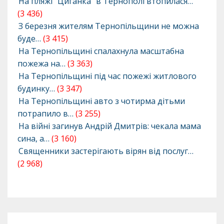
На пляжі “Циганка” в Тернополі втопилася…
(3 436)
З березня жителям Тернопільщини не можна
буде…
(3 415)
На Тернопільщині спалахнула масштабна
пожежа на…
(3 363)
На Тернопільщині під час пожежі житлового
будинку…
(3 347)
На Тернопільщині авто з чотирма дітьми
потрапило в…
(3 255)
На війні загинув Андрій Дмитрів: чекала мама
сина, а…
(3 160)
Священники застерігають вірян від послуг…
(2 968)