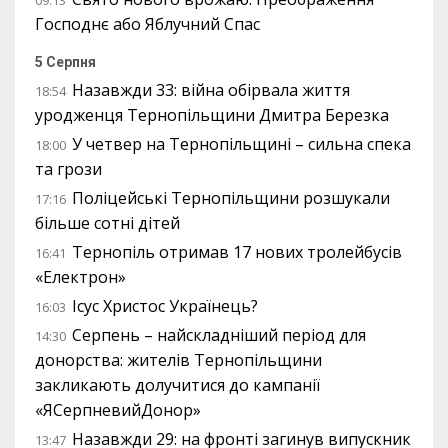
09:13
Господнє або Яблучний Спас
5 Серпня
Назавжди 33: війна обірвала життя
18:54
уродженця Тернопільщини Дмитра Березка
У четвер на Тернопільщині – сильна спека
18:00
та грози
Поліцейські Тернопільщини розшукали
17:16
більше сотні дітей
Тернопіль отримав 17 нових тролейбусів
16:41
«Електрон»
Ісус Христос Українець?
16:03
Серпень – найскладніший період для
14:30
донорства: жителів Тернопільщини
закликають долучитися до кампанії
«ЯСерпневийДонор»
Назавжди 29: на фронті загинув випускник
13:47