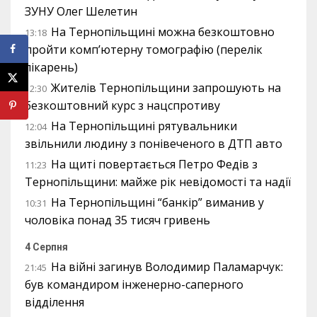
ЗУНУ Олег Шелетин
На Тернопільщині можна безкоштовно
13:18
пройти комп’ютерну томографію (перелік
лікарень)
Жителів Тернопільщини запрошують на
12:30
безкоштовний курс з нацспротиву
На Тернопільщині рятувальники
12:04
звільнили людину з понівеченого в ДТП авто
На щиті повертається Петро Федів з
11:23
Тернопільщини: майже рік невідомості та надії
На Тернопільщині “банкір” виманив у
10:31
чоловіка понад 35 тисяч гривень
4 Серпня
На війні загинув Володимир Паламарчук:
21:45
був командиром інженерно-саперного
відділення