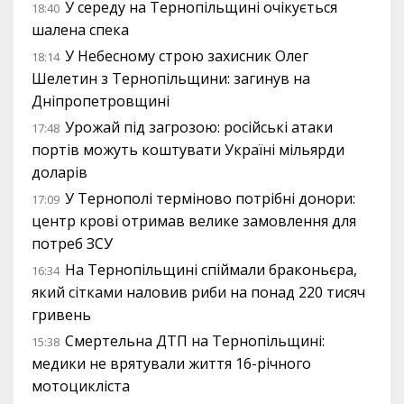
У середу на Тернопільщині очікується
18:40
шалена спека
У Небесному строю захисник Олег
18:14
Шелетин з Тернопільщини: загинув на
Дніпропетровщині
Урожай під загрозою: російські атаки
17:48
портів можуть коштувати Україні мільярди
доларів
У Тернополі терміново потрібні донори:
17:09
центр крові отримав велике замовлення для
потреб ЗСУ
На Тернопільщині спіймали браконьєра,
16:34
який сітками наловив риби на понад 220 тисяч
гривень
Смертельна ДТП на Тернопільщині:
15:38
медики не врятували життя 16-річного
мотоцикліста