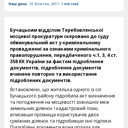
Наш день
31 Жовтня, 2017
1 min read
Бучацьким відділом Теребовлянської
місцевої прокуратури скеровано до суду
обвинувальний акт у кримінальному
провадженні за ознаками кримінального
правопорушення, передбаченого ч.1, 3, 4 ст.
358 КК України за фактом підроблення
документів, підроблення документів
вчинене повторно та використання
підроблених документів.
Встановлено, що жителька одного із сіл
Бучацького району підробила акт визначення
та погодження на місцевості зовнішніх меж
земельних ділянок і кадастровий план,
вписавши прізвища користувачів двох
суміжних ділянок та підробивши їхні підписи.
Підроблені документи вона подала для