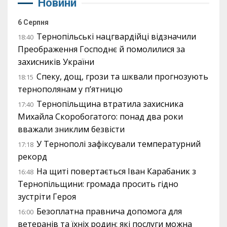
Новини
6 Серпня
Тернопільські нацгвардійці відзначили
18:40
Преображення Господнє й помолилися за
захисників України
Спеку, дощ, грози та шквали прогнозують
18:15
тернополянам у п’ятницю
Тернопільщина втратила захисника
17:40
Михайла Скоробогатого: понад два роки
вважали зниклим безвісти
У Тернополі зафіксували температурний
17:18
рекорд
На щиті повертається Іван Карабаник з
16:48
Тернопільщини: громада просить гідно
зустріти Героя
Безоплатна правнича допомога для
16:00
ветеранів та їхніх родин: які послуги можна