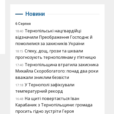
Новини
6 Серпня
Тернопільські нацгвардійці
18:40
відзначили Преображення Господнє й
помолилися за захисників України
Спеку, дощ, грози та шквали
18:15
прогнозують тернополянам у п’ятницю
Тернопільщина втратила захисника
17:40
Михайла Скоробогатого: понад два роки
вважали зниклим безвісти
У Тернополі зафіксували
17:18
температурний рекорд
На щиті повертається Іван
16:48
Карабаник з Тернопільщини: громада
просить гідно зустріти Героя