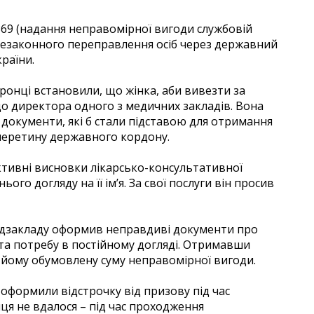
 369 (надання неправомірної вигоди службовій
ія незаконного переправлення осіб через державний
раїни.
ронці встановили, що жінка, аби вивезти за
до директора одного з медичних закладів. Вона
окументи, які б стали підставою для отримання
 перетину державного кордону.
тивні висновки лікарсько-консультативної
ього догляду на її ім’я. За свої послуги він просив
медзакладу оформив неправдиві документи про
 та потребу в постійному догляді. Отримавши
 йому обумовлену суму неправомірної вигоди.
і оформили відстрочку від призову під час
нця не вдалося – під час проходження