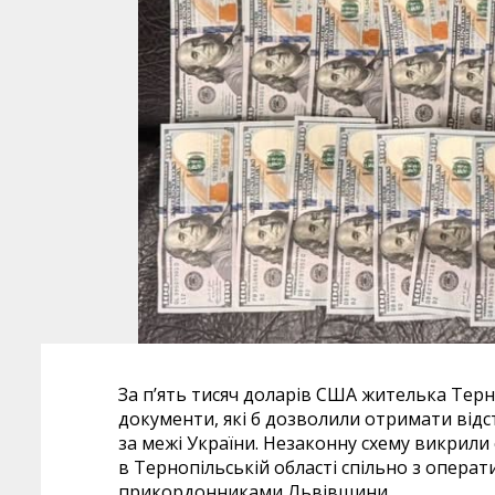
За п’ять тисяч доларів США жителька Тер
документи, які б дозволили отримати відс
за межі України. Незаконну схему викрили 
в Тернопільській області спільно з операт
прикордонниками Львівщини.