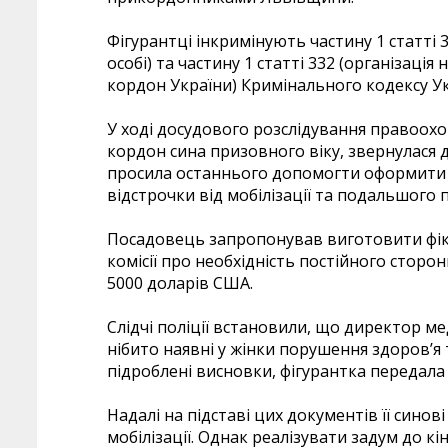
Фігурантці інкримінують частину 1 статті
особі) та частину 1 статті 332 (організац
кордон України) Кримінального кодексу Ук
У ході досудового розслідування правоохо
кордон сина призовного віку, звернулася 
просила останнього допомогти оформити д
відстрочки від мобілізації та подальшого
Посадовець запропонував виготовити фік
комісії про необхідність постійного сторонн
5000 доларів США.
Слідчі поліції встановили, що директор 
нібито наявні у жінки порушення здоров’я
підроблені висновки, фігурантка передала
Надалі на підставі цих документів її синов
мобілізації. Однак реалізувати задум до кі