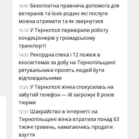
Безоплатна правнича допомога для
16:00
ветеранів та їхніх родин: які послуги
можна отримати та як звернутися
У Тернополі перевірили роботу
15:10
кондиціонерів у громадському
транспорті
Рекордна спека і 12 пожеж в
14:33
екосистемах за добу на Тернопільщині:
рятувальники просять людей бути
відповідальними
У Тернополі жінка спокусилась на
13:25
забутий телефон — їй загрожує 8 років
тюрми
Шахрайство в інтернеті: на
12:31
Тернопільщині жінка втратила понад 63
тисячі гривень, намагаючись продати
взуття