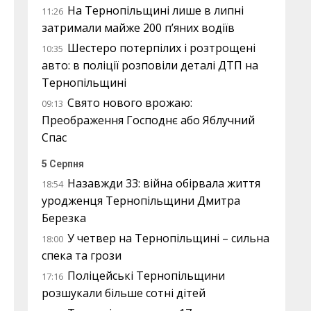
На Тернопільщині лише в липні
11:26
затримали майже 200 п’яних водіїв
Шестеро потерпілих і розтрощені
10:35
авто: в поліції розповіли деталі ДТП на
Тернопільщині
Свято нового врожаю:
09:13
Преображення Господнє або Яблучний
Спас
5 Серпня
Назавжди 33: війна обірвала життя
18:54
уродженця Тернопільщини Дмитра
Березка
У четвер на Тернопільщині – сильна
18:00
спека та грози
Поліцейські Тернопільщини
17:16
розшукали більше сотні дітей