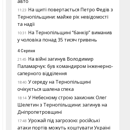
авто
На щиті повертається Петро Федів з
11:23
Тернопільщини: майже рік невідомості
та надії
На Тернопільщині “банкір” виманив
10:31
у чоловіка понад 35 тисяч гривень
4 Серпня
На війні загинув Володимир
21:45
Паламарчук: був командиром інженерно-
саперного відділення
У середу на Тернопільщині
18:40
очікується шалена спека
У Небесному строю захисник Олег
18:14
Шелетин з Тернопільщини: загинув на
Дніпропетровщині
Урожай під загрозою: російські
17:48
атаки портів можуть коштувати Україні