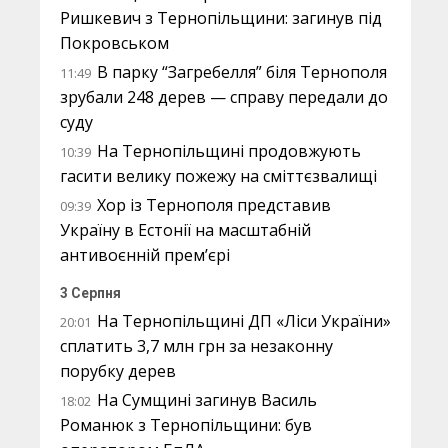
Ришкевич з Тернопільщини: загинув під
Покровськом
В парку “Загребелля” біля Тернополя
11:49
зрубали 248 дерев — справу передали до
суду
На Тернопільщині продовжують
10:39
гасити велику пожежу на сміттєзвалищі
Хор із Тернополя представив
09:39
Україну в Естонії на масштабній
антивоєнній прем’єрі
3 Серпня
На Тернопільщині ДП «Ліси України»
20:01
сплатить 3,7 млн грн за незаконну
порубку дерев
На Сумщині загинув Василь
18:02
Романюк з Тернопільщини: був