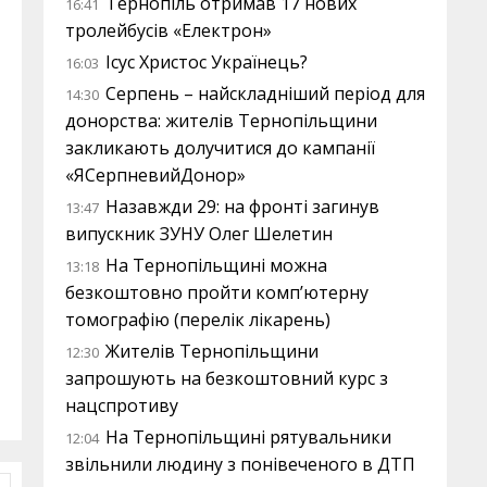
Тернопіль отримав 17 нових
16:41
тролейбусів «Електрон»
Ісус Христос Українець?
16:03
Серпень – найскладніший період для
14:30
донорства: жителів Тернопільщини
закликають долучитися до кампанії
«ЯСерпневийДонор»
Назавжди 29: на фронті загинув
13:47
випускник ЗУНУ Олег Шелетин
На Тернопільщині можна
13:18
безкоштовно пройти комп’ютерну
томографію (перелік лікарень)
Жителів Тернопільщини
12:30
запрошують на безкоштовний курс з
нацспротиву
На Тернопільщині рятувальники
12:04
звільнили людину з понівеченого в ДТП