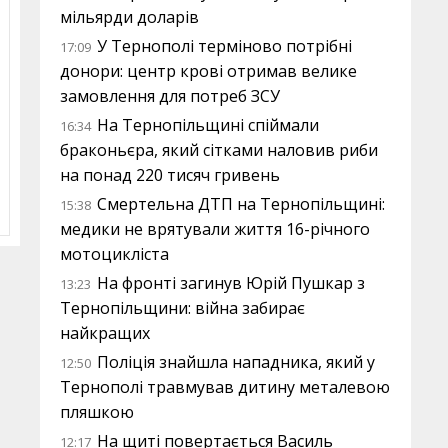
мільярди доларів
У Тернополі терміново потрібні
17:09
донори: центр крові отримав велике
замовлення для потреб ЗСУ
На Тернопільщині спіймали
16:34
браконьєра, який сітками наловив риби
на понад 220 тисяч гривень
Смертельна ДТП на Тернопільщині:
15:38
медики не врятували життя 16-річного
мотоцикліста
На фронті загинув Юрій Пушкар з
13:23
Тернопільщини: війна забирає
найкращих
Поліція знайшла нападника, який у
12:50
Тернополі травмував дитину металевою
пляшкою
На щиті повертається Василь
12:17