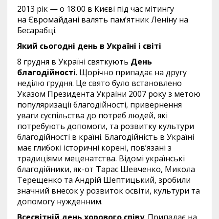
2013 рік — о 18:00 в Києві під час мітингу
на Євромайдані валять пам’ятник Леніну на
Бесарабці.
Який сьогодні
день в Україні і світі
8 грудня в Україні святкують
День
благодійності
. Щорічно припадає на другу
неділю грудня. Це свято було встановлено
Указом Президента України 2007 року з метою
популяризації благодійності, привернення
уваги суспільства до потреб людей, які
потребують допомоги, та розвитку культури
благодійності в країні. Благодійність в Україні
має глибокі історичні корені, пов’язані з
традиціями меценатства. Відомі українські
благодійники, як-от Тарас Шевченко, Микола
Терещенко та Андрій Шептицький, зробили
значний внесок у розвиток освіти, культури та
допомогу нужденним.
Всесвітній день хорового співу
. Припадає на