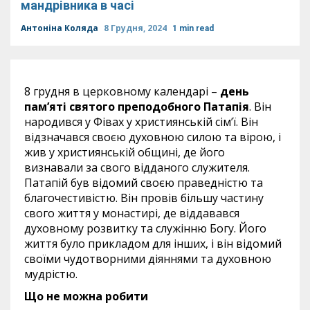
мандрівника в часі
Антоніна Коляда
8 Грудня, 2024
1 min read
8 грудня в церковному календарі –
день
пам’яті
святого преподобного Патапія
. Він
народився у Фівах у християнській сім’ї. Він
відзначався своєю духовною силою та вірою, і
жив у християнській общині, де його
визнавали за свого відданого служителя.
Патапій був відомий своєю праведністю та
благочестивістю. Він провів більшу частину
свого життя у монастирі, де віддавався
духовному розвитку та служінню Богу. Його
життя було прикладом для інших, і він відомий
своїми чудотворними діяннями та духовною
мудрістю.
Що не можна робити