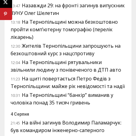
Назавжди 29: на фронті загинув випускник
13:47
ЗУНУ Олег Шелетин
На Тернопільщині можна безкоштовно
13:18
пройти комп’ютерну томографію (перелік
лікарень)
Жителів Тернопільщини запрошують на
12:30
безкоштовний курс з нацспротиву
На Тернопільщині рятувальники
12:04
звільнили людину з понівеченого в ДТП авто
На щиті повертається Петро Федів з
11:23
Тернопільщини: майже рік невідомості та надії
На Тернопільщині “банкір” виманив у
10:31
чоловіка понад 35 тисяч гривень
4 Серпня
На війні загинув Володимир Паламарчук:
21:45
був командиром інженерно-саперного