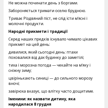
Не можна починати день з боргами.
Забороняється тримати оселю брудною.
Триває Різдвяний піст, не слід їсти м’ясні і
молочні продукти.
Народні прикмети і традиції
Серед наших предків існувало чимало цікавих
прикмет на цей день:
дивилися, який сьогодні день: птахи
поховалися від дах будинку до заметілі;
тиха і морозна погода — чекайте на м’яку і
сніжну зиму;
цвірінькають синиці — до сильного морозу
вночі;
завірюха вказує, що влітку часто дощитиме.
Іменини: як назвати дитину, яка
народилася 8 грудня