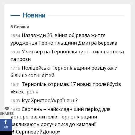
Новини
5 Серпня
Назавжди 33: війна обірвала життя
18:54
уродженця Тернопільщини Дмитра Березка
У четвер на Тернопільщині – сильна спека
18:00
та грози
Поліцейські Тернопільщини розшукали
17:16
більше сотні дітей
Тернопіль отримав 17 нових тролейбусів
16:41
«Електрон»
Ісус Христос Українець?
16:03
Серпень – найскладніший період для
68
14:30
SHARES
донорства: жителів Тернопільщини
закликають долучитися до кампанії
68
«ЯСерпневийДонор»