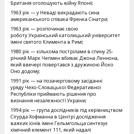
Британія оголошують війну Японії;
1963 рік — у Неваді викрадають сина
американського співака Френка Сінатри;
1963 рік — розпочинає свою
роботу Український католицький університет
імені святого Климента в Римі;
1980 рік — кількома пострілами в спину 25-
річний Марк Чепмен вбиває Джона Леннона,
який ввечері повертався з дружиною Йоко
Оно додому;
1991 рік — на позачерговому засіданні
уряду Чехо-Словацької Федеративної
Республіки приймають рішення про
визнання незалежності України;
1994 рік — група дослідників під керівництвом
Сігурда Хофманна в Центрі дослідження
важких іонів імені Гельмгольца синтезує
хімічний елемент 111, який надалі