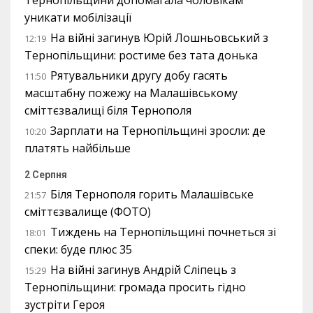
Тернопільщини допомагала чоловікам
уникати мобілізації
На війні загинув Юрій Лошньовський з
12:19
Тернопільщини: ростиме без тата донька
Рятувальники другу добу гасять
11:50
масштабну пожежу на Малашівському
сміттєзвалищі біля Тернополя
Зарплати на Тернопільщині зросли: де
10:20
платять найбільше
2 Серпня
Біля Тернополя горить Малашівське
21:57
сміттєзвалище (ФОТО)
Тиждень на Тернопільщині почнеться зі
18:01
спеки: буде плюс 35
На війні загинув Андрій Сліпець з
15:29
Тернопільщини: громада просить гідно
зустріти Героя