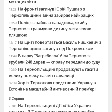
мотоцикліста
На фронті загинув Юрій Пушкар з
13:23
Тернопільщини: війна забирає найкращих
Поліція знайшла нападника, який у
12:50
Тернополі травмував дитину металевою
пляшкою
На щиті повертається Василь Ришкевич з
12:17
Тернопільщини: загинув під Покровськом
В парку “Загребелля” біля Тернополя
11:49
зрубали 248 дерев — справу передали до суду
На Тернопільщині продовжують гасити
10:39
велику пожежу на сміттєзвалищі
Хор із Тернополя представив Україну в
09:39
Естонії на масштабній антивоєнній прем’єрі
3 Серпня
На Тернопільщині ДП «Ліси України»
20:01
сплатить 3,7 млн грн за незаконну порубку