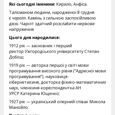
Які сьогодні іменини:
Кирило, Анфіса.
Талісманом людини, народженої 8 грудня
є
чароїт
. Камінь з сильною заспокійливою
дією. Чароїт здатний розслабити нервове
напруження.
Цього дня народилися:
1912 рік — засновник і перший
ректор Ужгородського університету Степан
Добош;
1919 рік — авторка першої у світі мови
програмування високого рівня (“Адресної мови
програмування”), науковиця-
кібернетикиня, докторка фізико-математичних
наук, членкиня-кореспондентка АН
УРСР Катерина Ющенко;
1927 рік — український оперний співак Микола
Манойло.