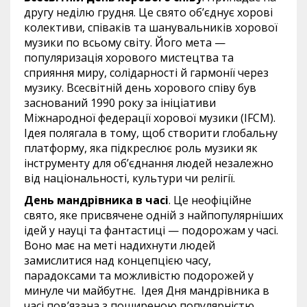
другу неділю грудня. Це свято об’єднує хорові
колективи, співаків та шанувальників хорової
музики по всьому світу. Його мета —
популяризація хорового мистецтва та
сприяння миру, солідарності й гармонії через
музику. Всесвітній день хорового співу був
заснований 1990 року за ініціативи
Міжнародної федерації хорової музики (IFCM).
Ідея полягала в тому, щоб створити глобальну
платформу, яка підкреслює роль музики як
інструменту для об’єднання людей незалежно
від національності, культури чи релігії.
День мандрівника в часі
. Це неофіційне
свято, яке присвячене одній з найпопулярніших
ідей у науці та фантастиці — подорожам у часі.
Воно має на меті надихнути людей
замислитися над концепцією часу,
парадоксами та можливістю подорожей у
минуле чи майбутнє. Ідея Дня мандрівника в
часі пов’язана з поширеною популярністю