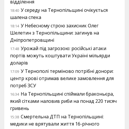
відділення
У середу на Тернопільщині очікується
18:40
шалена спека
У Небесному строю захисник Олег
18:14
Шелетин з Тернопільщини: загинув на
Дніпропетровщині
Урожай під загрозою: російські атаки
17:48
портів можуть коштувати Україні мільярди
доларів
У Тернополі терміново потрібні донори:
17:09
центр крові отримав велике замовлення для
потреб ЗСУ
На Тернопільщині спіймали браконьєра,
16:34
який сітками наловив риби на понад 220 тисяч
гривень
Смертельна ДТП на Тернопільщині:
15:38
медики не врятували життя 16-річного