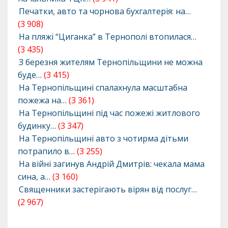
Печатки, авто та чорнова бухгалтерія: на…
(3 908)
На пляжі “Циганка” в Тернополі втопилася…
(3 435)
З березня жителям Тернопільщини не можна
буде…
(3 415)
На Тернопільщині спалахнула масштабна
пожежа на…
(3 361)
На Тернопільщині під час пожежі житлового
будинку…
(3 347)
На Тернопільщині авто з чотирма дітьми
потрапило в…
(3 255)
На війні загинув Андрій Дмитрів: чекала мама
сина, а…
(3 160)
Священники застерігають вірян від послуг…
(2 967)