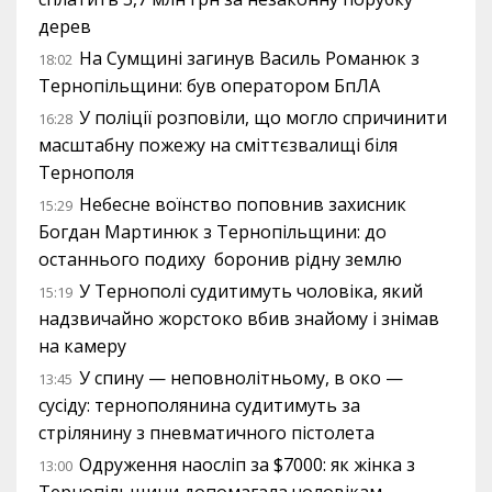
дерев
На Сумщині загинув Василь Романюк з
18:02
Тернопільщини: був оператором БпЛА
У поліції розповіли, що могло спричинити
16:28
масштабну пожежу на сміттєзвалищі біля
Тернополя
Небесне воїнство поповнив захисник
15:29
Богдан Мартинюк з Тернопільщини: до
останнього подиху боронив рідну землю
У Тернополі судитимуть чоловіка, який
15:19
надзвичайно жорстоко вбив знайому і знімав
на камеру
У спину — неповнолітньому, в око —
13:45
сусіду: тернополянина судитимуть за
стрілянину з пневматичного пістолета
Одруження наосліп за $7000: як жінка з
13:00