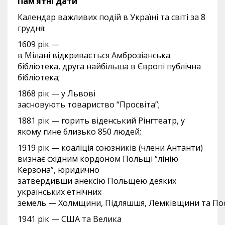
Пам’ятні дати
Календар важливих подій в Україні та світі за 8
грудня:
1609 рік —
в Мілані відкривається Амброзіанська
бібліотека, друга найбільша в Європі публічна
бібліотека;
1868 рік — у Львові
засновують товариство “Просвіта”;
1881 рік — горить віденський Рінгтеатр, у
якому гине близько 850 людей;
1919 рік — коаліція союзників (члени Антанти)
визнає східним кордоном Польщі “лінію
Керзона”, юридично
затвердивши анексію Польщею деяких
українських етнічних
земель — Холмщини, Підляшшя, Лемківщини та Пос
1941 рік — США та Велика