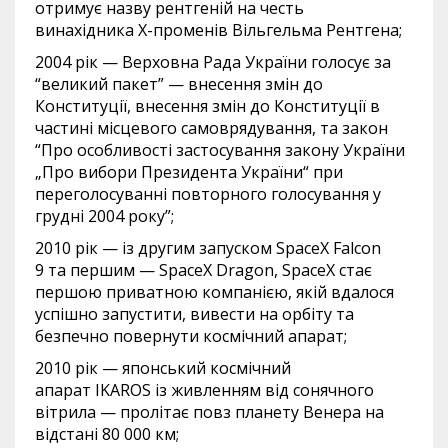
отримує назву рентгеній на честь
винахідника X-променів Вільгельма Рентгена;
2004 рік — Верховна Рада України голосує за
“великий пакет” — внесення змін до
Конституції, внесення змін до Конституції в
частині місцевого самоврядування, та закон
“Про особливості застосування закону України
„Про вибори Президента України“ при
переголосуванні повторного голосування у
грудні 2004 року”;
2010 рік — із другим запуском SpaceX Falcon
9 та першим — SpaceX Dragon, SpaceX стає
першою приватною компанією, якій вдалося
успішно запустити, вивести на орбіту та
безпечно повернути космічний апарат;
2010 рік — японський космічний
апарат IKAROS із живленням від сонячного
вітрила — пролітає повз планету Венера на
відстані 80 000 км;