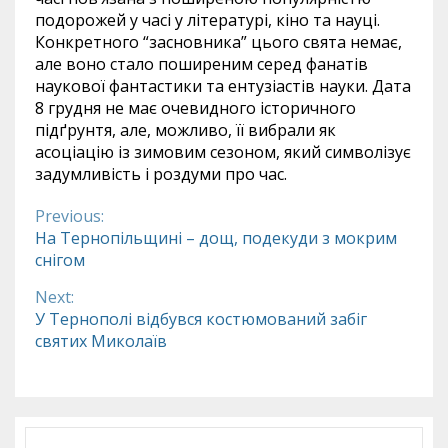
подорожей у часі у літературі, кіно та науці.
Конкретного “засновника” цього свята немає,
але воно стало поширеним серед фанатів
наукової фантастики та ентузіастів науки. Дата
8 грудня не має очевидного історичного
підґрунтя, але, можливо, її вибрали як
асоціацію із зимовим сезоном, який символізує
задумливість і роздуми про час.
Previous:
Continue
На Тернопільщині – дощ, подекуди з мокрим
снігом
Reading
Next:
У Тернополі відбувся костюмований забіг
святих Миколаїв