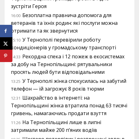
зустріти Героя
Безоплатна правнича допомога для
16:00
ветеранів та їхніх родин: які послуги можна
отримати та як звернутися
У Тернополі перевірили роботу
15:10
кондиціонерів у громадському транспорті
Рекордна спека і 12 пожеж в екосистемах
14:33
за добу на Тернопільщині: рятувальники
просять людей бути відповідальними
У Тернополі жінка спокусилась на забутий
13:25
телефон — їй загрожує 8 років тюрми
Шахрайство в інтернеті: на
12:31
Тернопільщині жінка втратила понад 63 тисячі
гривень, намагаючись продати взуття
На Тернопільщині лише в липні
11:26
затримали майже 200 п’яних водіїв