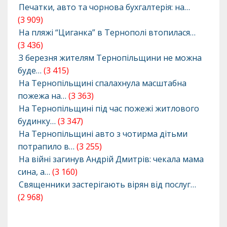
Печатки, авто та чорнова бухгалтерія: на…
(3 909)
На пляжі “Циганка” в Тернополі втопилася…
(3 436)
З березня жителям Тернопільщини не можна
буде…
(3 415)
На Тернопільщині спалахнула масштабна
пожежа на…
(3 363)
На Тернопільщині під час пожежі житлового
будинку…
(3 347)
На Тернопільщині авто з чотирма дітьми
потрапило в…
(3 255)
На війні загинув Андрій Дмитрів: чекала мама
сина, а…
(3 160)
Священники застерігають вірян від послуг…
(2 968)