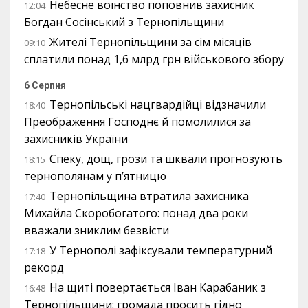
Небесне воїнство поповнив захисник
12:04
Богдан Сосінський з Тернопільщини
Жителі Тернопільщини за сім місяців
09:10
сплатили понад 1,6 млрд грн військового збору
6 Серпня
Тернопільські нацгвардійці відзначили
18:40
Преображення Господнє й помолилися за
захисників України
Спеку, дощ, грози та шквали прогнозують
18:15
тернополянам у п’ятницю
Тернопільщина втратила захисника
17:40
Михайла Скоробогатого: понад два роки
вважали зниклим безвісти
У Тернополі зафіксували температурний
17:18
рекорд
На щиті повертається Іван Карабаник з
16:48
Тернопільщини: громада просить гідно