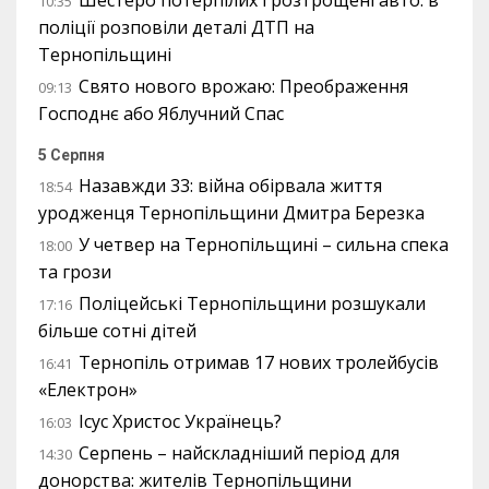
Шестеро потерпілих і розтрощені авто: в
10:35
поліції розповіли деталі ДТП на
Тернопільщині
Свято нового врожаю: Преображення
09:13
Господнє або Яблучний Спас
5 Серпня
Назавжди 33: війна обірвала життя
18:54
уродженця Тернопільщини Дмитра Березка
У четвер на Тернопільщині – сильна спека
18:00
та грози
Поліцейські Тернопільщини розшукали
17:16
більше сотні дітей
Тернопіль отримав 17 нових тролейбусів
16:41
«Електрон»
Ісус Христос Українець?
16:03
Серпень – найскладніший період для
14:30
донорства: жителів Тернопільщини