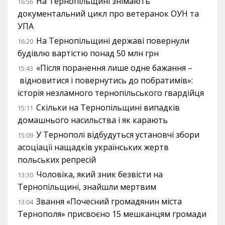
На Тернопільщині знімають
16:56
документальний цикл про ветеранок ОУН та
УПА
На Тернопільщині державі повернули
16:20
будівлю вартістю понад 50 млн грн
«Після поранення лише одне бажання –
15:43
відновитися і повернутись до побратимів»:
історія незламного тернопільського гвардійця
Скільки на Тернопільщині випадків
15:11
домашнього насильства і як карають
У Тернополі відбудуться установчі збори
15:09
асоціації нащадків українських жертв
польських репресій
Чоловіка, який зник безвісти на
13:30
Тернопільщині, знайшли мертвим
Звання «Почесний громадянин міста
13:04
Тернополя» присвоєно 15 мешканцям громади