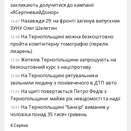
закликають долучитися до кампанії
«ЯСерпневийДонор»
Назавжди 29: на фронті загинув випускник
13:47
ЗУНУ Олег Шелетин
На Тернопільщині можна безкоштовно
13:18
пройти комп’ютерну томографію (перелік
лікарень)
Жителів Тернопільщини запрошують на
12:30
безкоштовний курс з нацспротиву
На Тернопільщині рятувальники
12:04
звільнили людину з понівеченого в ДТП авто
На щиті повертається Петро Федів з
11:23
Тернопільщини: майже рік невідомості та надії
На Тернопільщині “банкір” виманив у
10:31
чоловіка понад 35 тисяч гривень
4 Серпня