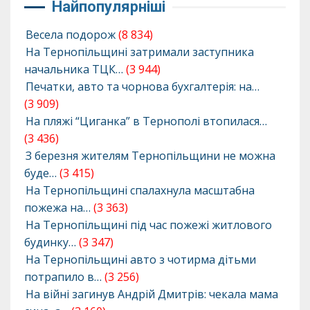
Найпопулярніші
Весела подорож
(8 834)
На Тернопільщині затримали заступника
начальника ТЦК…
(3 944)
Печатки, авто та чорнова бухгалтерія: на…
(3 909)
На пляжі “Циганка” в Тернополі втопилася…
(3 436)
З березня жителям Тернопільщини не можна
буде…
(3 415)
На Тернопільщині спалахнула масштабна
пожежа на…
(3 363)
На Тернопільщині під час пожежі житлового
будинку…
(3 347)
На Тернопільщині авто з чотирма дітьми
потрапило в…
(3 256)
На війні загинув Андрій Дмитрів: чекала мама