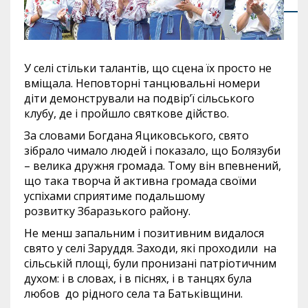
У селі стільки талантів, що сцена їх просто не
вміщала. Неповторні танцювальні номери
діти демонстрували на подвір’ї сільського
клубу, де і пройшло святкове дійство.
За словами Богдана Яциковського, свято
зібрало чимало людей і показало, що Болязуби
– велика дружня громада. Тому він впевнений,
що така творча й активна громада своїми
успіхами сприятиме подальшому
розвитку Збаразького району.
Не менш запальним і позитивним видалося
свято у селі Заруддя. Заходи, які проходили на
сільській площі, були пронизані патріотичним
духом: і в словах, і в піснях, і в танцях була
любов до рідного села та Батьківщини.