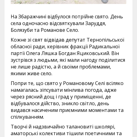
На Збаражчині відбулося потрійне свято. День
села одночасно відсвяткували Заруддя,
Болязуби та Романове Село.
Кожне зі свят відвідав депутат Тернопільської
обласної ради, керівник фракції Радикальної
партії Олега Ляшка Богдан Яциковський. Він
зустрівся з людьми, які мали нагоду поділитися
не лише радістю, а й своїми проблемами,
якими живе село.
Попри те, що свято у Романовому Cелі всіляко
намагалась зіпсувати мінлива погода, адже
через рясний дощ і град у приміщенні, де
відбувалося дійство, зникло світло, день
видався насиченим приємними моментами та
спілкуванням.
Творчі й надзвичайно талановиті школярі,
аматорські колективи тішили поетичними та