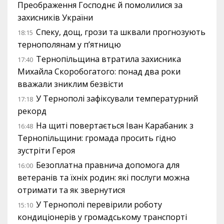
Преображення Господнє й помолилися за
захисників України
Спеку, дощ, грози та шквали прогнозують
18:15
тернополянам у п’ятницю
Тернопільщина втратила захисника
17:40
Михайла Скоробогатого: понад два роки
вважали зниклим безвісти
У Тернополі зафіксували температурний
17:18
рекорд
На щиті повертається Іван Карабаник з
16:48
Тернопільщини: громада просить гідно
зустріти Героя
Безоплатна правнича допомога для
16:00
ветеранів та їхніх родин: які послуги можна
отримати та як звернутися
У Тернополі перевірили роботу
15:10
кондиціонерів у громадському транспорті