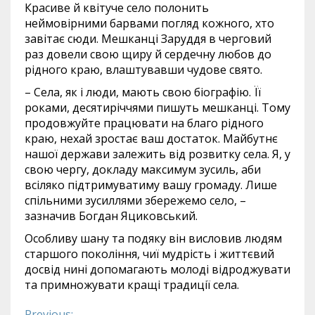
Красиве й квітуче село полонить
неймовірними барвами погляд кожного, хто
завітає сюди. Мешканці Заруддя в черговий
раз довели свою щиру й сердечну любов до
рідного краю, влаштувавши чудове свято.
– Села, як і люди, мають свою біографію. Її
роками, десятиріччями пишуть мешканці. Тому
продовжуйте працювати на благо рідного
краю, нехай зростає ваш достаток. Майбутнє
нашої держави залежить від розвитку села. Я, у
свою чергу, докладу максимум зусиль, аби
всіляко підтримуватиму вашу громаду. Лише
спільними зусиллями збережемо село, –
зазначив Богдан Яциковський.
Особливу шану та подяку він висловив людям
старшого покоління, чиї мудрість і життєвий
досвід нині допомагають молоді відроджувати
та примножувати кращі традиції села.
Previous: