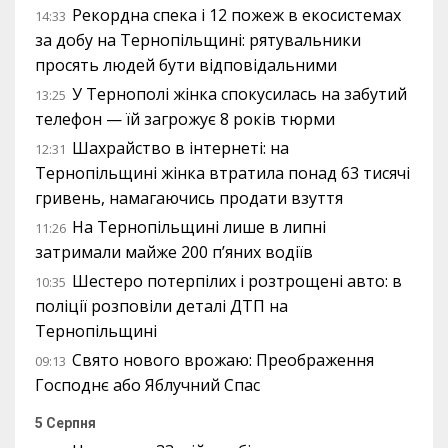
Рекордна спека і 12 пожеж в екосистемах
14:33
за добу на Тернопільщині: рятувальники
просять людей бути відповідальними
У Тернополі жінка спокусилась на забутий
13:25
телефон — їй загрожує 8 років тюрми
Шахрайство в інтернеті: на
12:31
Тернопільщині жінка втратила понад 63 тисячі
гривень, намагаючись продати взуття
На Тернопільщині лише в липні
11:26
затримали майже 200 п’яних водіїв
Шестеро потерпілих і розтрощені авто: в
10:35
поліції розповіли деталі ДТП на
Тернопільщині
Свято нового врожаю: Преображення
09:13
Господнє або Яблучний Спас
5 Серпня