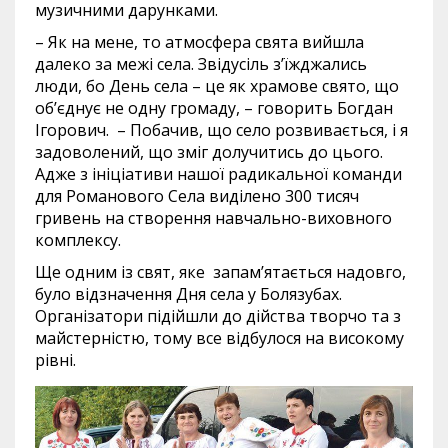
музичними дарунками.
– Як на мене, то атмосфера свята вийшла
далеко за межі села. Звідусіль з’їжджались
люди, бо День села – це як храмове свято, що
об’єднує не одну громаду, – говорить Богдан
Ігорович. – Побачив, що село розвивається, і я
задоволений, що зміг долучитись до цього.
Адже з ініціативи нашої радикальної команди
для Романового Села виділено 300 тисяч
гривень на створення навчально-виховного
комплексу.
Ще одним із свят, яке запам’ятається надовго,
було відзначення Дня села у Болязубах.
Організатори підійшли до дійства творчо та з
майстерністю, тому все відбулося на високому
рівні.