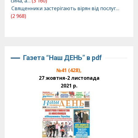
сина, а…
(3 160)
Священники застерігають вірян від послуг…
(2 968)
Газета “Наш ДЕНЬ” в pdf
№41 (428),
27 жовтня-2 листопада
2021 р.