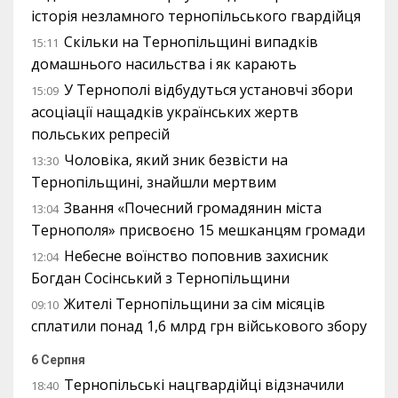
історія незламного тернопільського гвардійця
Скільки на Тернопільщині випадків
15:11
домашнього насильства і як карають
У Тернополі відбудуться установчі збори
15:09
асоціації нащадків українських жертв
польських репресій
Чоловіка, який зник безвісти на
13:30
Тернопільщині, знайшли мертвим
Звання «Почесний громадянин міста
13:04
Тернополя» присвоєно 15 мешканцям громади
Небесне воїнство поповнив захисник
12:04
Богдан Сосінський з Тернопільщини
Жителі Тернопільщини за сім місяців
09:10
сплатили понад 1,6 млрд грн військового збору
6 Серпня
Тернопільські нацгвардійці відзначили
18:40