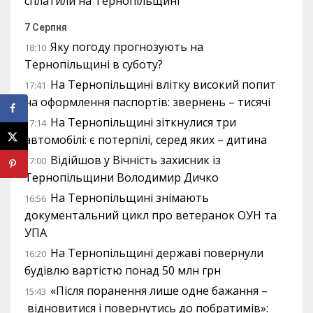
сплатили на Тернопільщині
7 Серпня
Яку погоду прогнозують на
18:10
Тернопільщині в суботу?
На Тернопільщині влітку високий попит
17:41
на оформлення паспортів: звернень – тисячі
На Тернопільщині зіткнулися три
17:14
автомобілі: є потерпілі, серед яких – дитина
Відійшов у Вічність захисник із
17:00
Тернопільщини Володимир Дичко
На Тернопільщині знімають
16:56
документальний цикл про ветеранок ОУН та
УПА
На Тернопільщині державі повернули
16:20
будівлю вартістю понад 50 млн грн
«Після поранення лише одне бажання –
15:43
відновитися і повернутись до побратимів»: