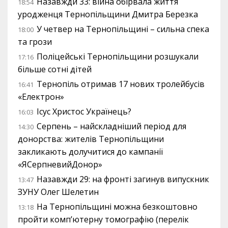
Назавжди 33: війна обірвала життя
18:54
уродженця Тернопільщини Дмитра Березка
У четвер на Тернопільщині – сильна спека
18:00
та грози
Поліцейські Тернопільщини розшукали
17:16
більше сотні дітей
Тернопіль отримав 17 нових тролейбусів
16:41
«Електрон»
Ісус Христос Українець?
16:03
Серпень – найскладніший період для
14:30
донорства: жителів Тернопільщини
закликають долучитися до кампанії
«ЯСерпневийДонор»
Назавжди 29: на фронті загинув випускник
13:47
ЗУНУ Олег Шелетин
На Тернопільщині можна безкоштовно
13:18
пройти комп’ютерну томографію (перелік