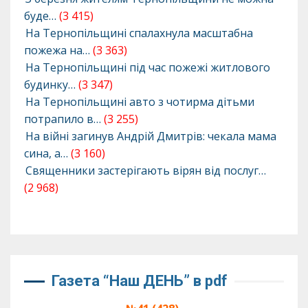
буде…
(3 415)
На Тернопільщині спалахнула масштабна
пожежа на…
(3 363)
На Тернопільщині під час пожежі житлового
будинку…
(3 347)
На Тернопільщині авто з чотирма дітьми
потрапило в…
(3 255)
На війні загинув Андрій Дмитрів: чекала мама
сина, а…
(3 160)
Священники застерігають вірян від послуг…
(2 968)
Газета “Наш ДЕНЬ” в pdf