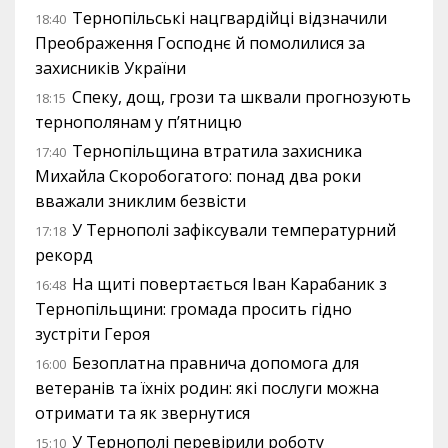
Тернопільські нацгвардійці відзначили
18:40
Преображення Господнє й помолилися за
захисників України
Спеку, дощ, грози та шквали прогнозують
18:15
тернополянам у п’ятницю
Тернопільщина втратила захисника
17:40
Михайла Скоробогатого: понад два роки
вважали зниклим безвісти
У Тернополі зафіксували температурний
17:18
рекорд
На щиті повертається Іван Карабаник з
16:48
Тернопільщини: громада просить гідно
зустріти Героя
Безоплатна правнича допомога для
16:00
ветеранів та їхніх родин: які послуги можна
отримати та як звернутися
У Тернополі перевірили роботу
15:10