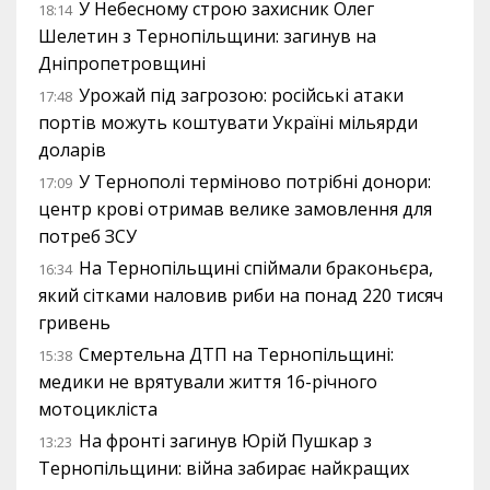
У Небесному строю захисник Олег
18:14
Шелетин з Тернопільщини: загинув на
Дніпропетровщині
Урожай під загрозою: російські атаки
17:48
портів можуть коштувати Україні мільярди
доларів
У Тернополі терміново потрібні донори:
17:09
центр крові отримав велике замовлення для
потреб ЗСУ
На Тернопільщині спіймали браконьєра,
16:34
який сітками наловив риби на понад 220 тисяч
гривень
Смертельна ДТП на Тернопільщині:
15:38
медики не врятували життя 16-річного
мотоцикліста
На фронті загинув Юрій Пушкар з
13:23
Тернопільщини: війна забирає найкращих