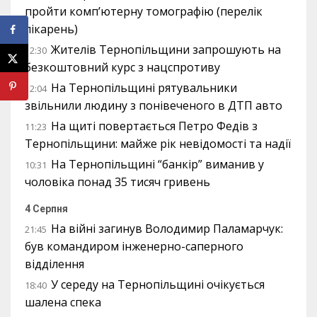
пройти комп’ютерну томографію (перелік
лікарень)
Жителів Тернопільщини запрошують на
12:30
безкоштовний курс з нацспротиву
На Тернопільщині рятувальники
12:04
звільнили людину з понівеченого в ДТП авто
На щиті повертається Петро Федів з
11:23
Тернопільщини: майже рік невідомості та надії
На Тернопільщині “банкір” виманив у
10:31
чоловіка понад 35 тисяч гривень
4 Серпня
На війні загинув Володимир Паламарчук:
21:45
був командиром інженерно-саперного
відділення
У середу на Тернопільщині очікується
18:40
шалена спека