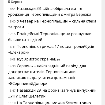
5 Серпня
Назавжди 33: війна обірвала життя
18:54
уродженця Тернопільщини Дмитра Березка
У четвер на Тернопільщині – сильна спека
18:00
та грози
Поліцейські Тернопільщини розшукали
17:16
більше сотні дітей
Тернопіль отримав 17 нових тролейбусів
16:41
«Електрон»
Ісус Христос Українець?
16:03
Серпень – найскладніший період для
14:30
донорства: жителів Тернопільщини
закликають долучитися до кампанії
«ЯСерпневийДонор»
Назавжди 29: на фронті загинув випускник
13:47
ЗУНУ Олег Шелетин
На Тернопільщині можна безкоштовно
13:18