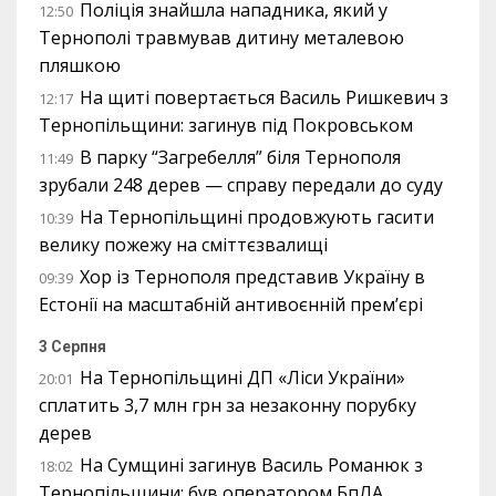
Поліція знайшла нападника, який у
12:50
Тернополі травмував дитину металевою
пляшкою
На щиті повертається Василь Ришкевич з
12:17
Тернопільщини: загинув під Покровськом
В парку “Загребелля” біля Тернополя
11:49
зрубали 248 дерев — справу передали до суду
На Тернопільщині продовжують гасити
10:39
велику пожежу на сміттєзвалищі
Хор із Тернополя представив Україну в
09:39
Естонії на масштабній антивоєнній прем’єрі
3 Серпня
На Тернопільщині ДП «Ліси України»
20:01
сплатить 3,7 млн грн за незаконну порубку
дерев
На Сумщині загинув Василь Романюк з
18:02
Тернопільщини: був оператором БпЛА