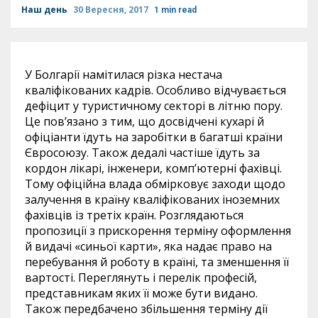
Наш день
30 Вересня, 2017
1 min read
У Болгарії намітилася різка нестача
кваліфікованих кадрів. Особливо відчувається
дефіцит у туристичному секторі в літню пору.
Це пов’язано з тим, що досвідчені кухарі й
офіціанти їдуть на заробітки в багатші країни
Євросоюзу. Також дедалі частіше їдуть за
кордон лікарі, інженери, комп’ютерні фахівці.
Тому офіційна влада обмірковує заходи щодо
залучення в країну кваліфікованих іноземних
фахівців із третіх країн. Розглядаються
пропозиції з прискорення терміну оформлення
й видачі «синьої карти», яка надає право на
перебування й роботу в країні, та зменшення її
вартості. Переглянуть і перелік професій,
представникам яких її може бути видано.
Також передбачено збільшення терміну дії