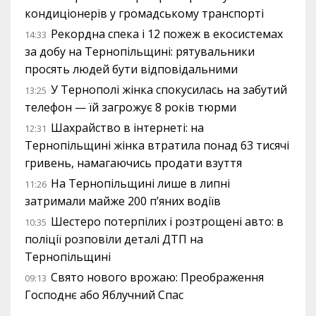
кондиціонерів у громадському транспорті
Рекордна спека і 12 пожеж в екосистемах
14:33
за добу на Тернопільщині: рятувальники
просять людей бути відповідальними
У Тернополі жінка спокусилась на забутий
13:25
телефон — їй загрожує 8 років тюрми
Шахрайство в інтернеті: на
12:31
Тернопільщині жінка втратила понад 63 тисячі
гривень, намагаючись продати взуття
На Тернопільщині лише в липні
11:26
затримали майже 200 п’яних водіїв
Шестеро потерпілих і розтрощені авто: в
10:35
поліції розповіли деталі ДТП на
Тернопільщині
Свято нового врожаю: Преображення
09:13
Господнє або Яблучний Спас