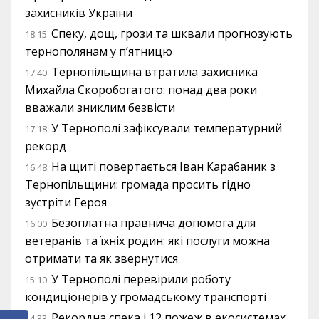
захисників України
Спеку, дощ, грози та шквали прогнозують
18:15
тернополянам у п’ятницю
Тернопільщина втратила захисника
17:40
Михайла Скоробогатого: понад два роки
вважали зниклим безвісти
У Тернополі зафіксували температурний
17:18
рекорд
На щиті повертається Іван Карабаник з
16:48
Тернопільщини: громада просить гідно
зустріти Героя
Безоплатна правнича допомога для
16:00
ветеранів та їхніх родин: які послуги можна
отримати та як звернутися
У Тернополі перевірили роботу
15:10
кондиціонерів у громадському транспорті
Рекордна спека і 12 пожеж в екосистемах
14:33