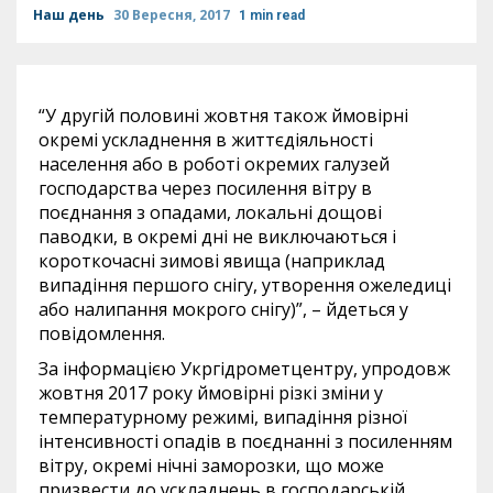
Наш день
30 Вересня, 2017
1 min read
“У другій половині жовтня також ймовірні
окремі ускладнення в життєдіяльності
населення або в роботі окремих галузей
господарства через посилення вітру в
поєднання з опадами, локальні дощові
паводки, в окремі дні не виключаються і
короткочасні зимові явища (наприклад
випадіння першого снігу, утворення ожеледиці
або налипання мокрого снігу)”, – йдеться у
повідомлення.
За інформацією Укргідрометцентру, упродовж
жовтня 2017 року ймовірні різкі зміни у
температурному режимі, випадіння різної
інтенсивності опадів в поєднанні з посиленням
вітру, окремі нічні заморозки, що може
призвести до ускладнень в господарській