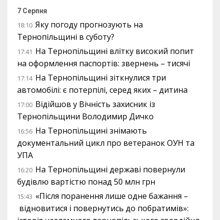
7 Серпня
Яку погоду прогнозують на
18:10
Тернопільщині в суботу?
На Тернопільщині влітку високий попит
17:41
на оформлення паспортів: звернень – тисячі
На Тернопільщині зіткнулися три
17:14
автомобілі: є потерпілі, серед яких – дитина
Відійшов у Вічність захисник із
17:00
Тернопільщини Володимир Дичко
На Тернопільщині знімають
16:56
документальний цикл про ветеранок ОУН та
УПА
На Тернопільщині державі повернули
16:20
будівлю вартістю понад 50 млн грн
«Після поранення лише одне бажання –
15:43
відновитися і повернутись до побратимів»: