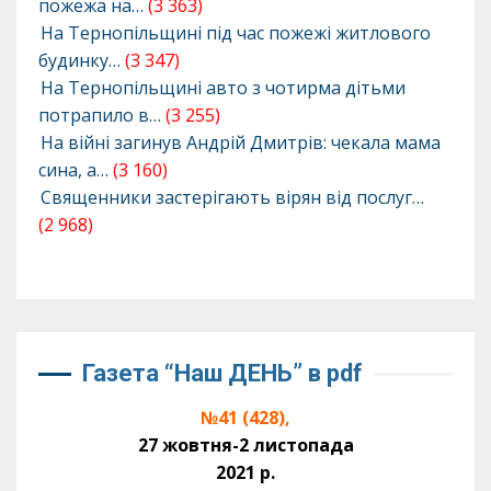
пожежа на…
(3 363)
На Тернопільщині під час пожежі житлового
будинку…
(3 347)
На Тернопільщині авто з чотирма дітьми
потрапило в…
(3 255)
На війні загинув Андрій Дмитрів: чекала мама
сина, а…
(3 160)
Священники застерігають вірян від послуг…
(2 968)
Газета “Наш ДЕНЬ” в pdf
№41 (428),
27 жовтня-2 листопада
2021 р.