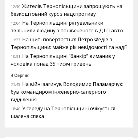
Жителів Тернопільщини запрошують на
12:30
безкоштовний курс з нацспротиву
На Тернопільщині рятувальники
12:04
звільнили людину з понівеченого в ДТП авто
На щиті повертається Петро Федів з
11:23
Тернопільщини: майже рік невідомості та надії
На Тернопільщині “банкір” виманив у
10:31
чоловіка понад 35 тисяч гривень
4 Серпня
На війні загинув Володимир Паламарчук:
21:45
був командиром інженерно-саперного
відділення
У середу на Тернопільщині очікується
18:40
шалена спека