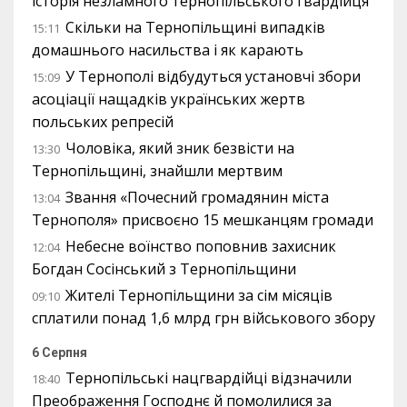
історія незламного тернопільського гвардійця
Скільки на Тернопільщині випадків
15:11
домашнього насильства і як карають
У Тернополі відбудуться установчі збори
15:09
асоціації нащадків українських жертв
польських репресій
Чоловіка, який зник безвісти на
13:30
Тернопільщині, знайшли мертвим
Звання «Почесний громадянин міста
13:04
Тернополя» присвоєно 15 мешканцям громади
Небесне воїнство поповнив захисник
12:04
Богдан Сосінський з Тернопільщини
Жителі Тернопільщини за сім місяців
09:10
сплатили понад 1,6 млрд грн військового збору
6 Серпня
Тернопільські нацгвардійці відзначили
18:40
Преображення Господнє й помолилися за