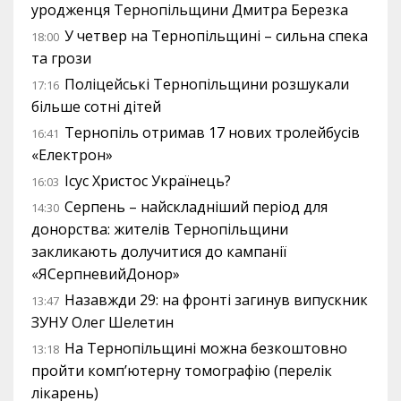
уродженця Тернопільщини Дмитра Березка
У четвер на Тернопільщині – сильна спека
18:00
та грози
Поліцейські Тернопільщини розшукали
17:16
більше сотні дітей
Тернопіль отримав 17 нових тролейбусів
16:41
«Електрон»
Ісус Христос Українець?
16:03
Серпень – найскладніший період для
14:30
донорства: жителів Тернопільщини
закликають долучитися до кампанії
«ЯСерпневийДонор»
Назавжди 29: на фронті загинув випускник
13:47
ЗУНУ Олег Шелетин
На Тернопільщині можна безкоштовно
13:18
пройти комп’ютерну томографію (перелік
лікарень)