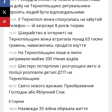
за добу на Тернопільщині: рятувальники
просять людей бути відповідальними
У Тернополі жінка спокусилась на забутий
13:25
телефон — їй загрожує 8 років тюрми
Шахрайство в інтернеті: на
12:31
Тернопільщині жінка втратила понад 63 тисячі
гривень, намагаючись продати взуття
На Тернопільщині лише в липні
11:26
затримали майже 200 п’яних водіїв
Шестеро потерпілих і розтрощені авто: в
10:35
поліції розповіли деталі ДТП на
Тернопільщині
Свято нового врожаю: Преображення
09:13
Господнє або Яблучний Спас
5 Серпня
Назавжди 33: війна обірвала життя
18:54