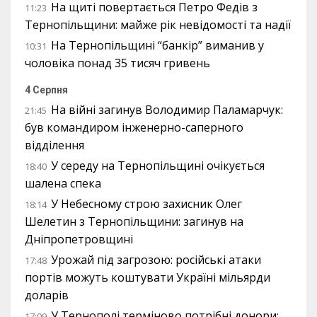
На щиті повертається Петро Федів з
11:23
Тернопільщини: майже рік невідомості та надії
На Тернопільщині “банкір” виманив у
10:31
чоловіка понад 35 тисяч гривень
4 Серпня
На війні загинув Володимир Паламарчук:
21:45
був командиром інженерно-саперного
відділення
У середу на Тернопільщині очікується
18:40
шалена спека
У Небесному строю захисник Олег
18:14
Шелетин з Тернопільщини: загинув на
Дніпропетровщині
Урожай під загрозою: російські атаки
17:48
портів можуть коштувати Україні мільярди
доларів
У Тернополі терміново потрібні донори:
17:09