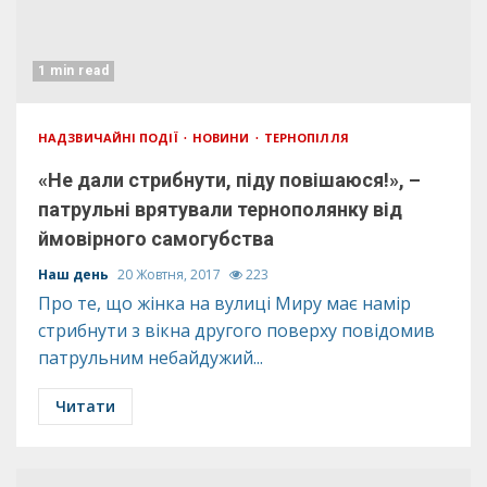
1 min read
НАДЗВИЧАЙНІ ПОДІЇ
НОВИНИ
ТЕРНОПІЛЛЯ
«Не дали стрибнути, піду повішаюся!», –
патрульні врятували тернополянку від
ймовірного самогубства
Наш день
20 Жовтня, 2017
223
Про те, що жінка на вулиці Миру має намір
стрибнути з вікна другого поверху повідомив
патрульним небайдужий...
Читати