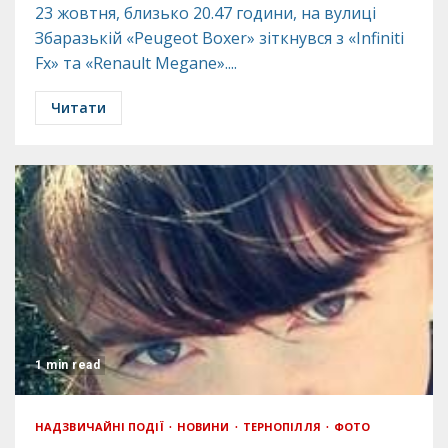
23 жовтня, близько 20.47 години, на вулиці
Збаразькій «Peugeot Boxer» зіткнувся з «Infiniti
Fx» та «Renault Megane»....
Читати
1 min read
НАДЗВИЧАЙНІ ПОДІЇ
НОВИНИ
ТЕРНОПІЛЛЯ
ФОТО