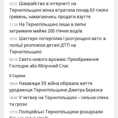
Шахрайство в інтернеті: на
12:31
Тернопільщині жінка втратила понад 63 тисячі
гривень, намагаючись продати взуття
На Тернопільщині лише в липні
11:26
затримали майже 200 п’яних водіїв
Шестеро потерпілих і розтрощені авто: в
10:35
поліції розповіли деталі ДТП на
Тернопільщині
Свято нового врожаю: Преображення
09:13
Господнє або Яблучний Спас
5 Серпня
Назавжди 33: війна обірвала життя
18:54
уродженця Тернопільщини Дмитра Березка
У четвер на Тернопільщині – сильна спека
18:00
та грози
Поліцейські Тернопільщини розшукали
17:16