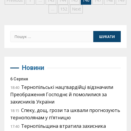
Пагінація
Previous
1
…
143
144
145
146
147
148
149
…
152
Next
записів
Пошук:
Новини
6 Серпня
Тернопільські нацгвардійці відзначили
18:40
Преображення Господнє й помолилися за
захисників України
Спеку, дощ, грози та шквали прогнозують
18:15
тернополянам у п’ятницю
Тернопільщина втратила захисника
17:40