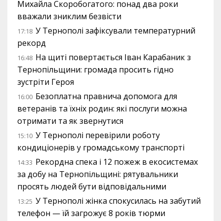
Михайла Скоробогатого: понад два роки
вважали зниклим безвісти
У Тернополі зафіксували температурний
17:18
рекорд
На щиті повертається Іван Карабаник з
16:48
Тернопільщини: громада просить гідно
зустріти Героя
Безоплатна правнича допомога для
16:00
ветеранів та їхніх родин: які послуги можна
отримати та як звернутися
У Тернополі перевірили роботу
15:10
кондиціонерів у громадському транспорті
Рекордна спека і 12 пожеж в екосистемах
14:33
за добу на Тернопільщині: рятувальники
просять людей бути відповідальними
У Тернополі жінка спокусилась на забутий
13:25
телефон — їй загрожує 8 років тюрми