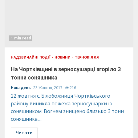
1 min read
НАДЗВИЧАЙНІ ПОДІЇ
НОВИНИ
ТЕРНОПІЛЛЯ
На Чортківщині в зерносушарці згоріло 3
тонни соняшника
Наш день
23 Жовтня, 2017
216
22 жовтня с. Білобожниця Чортківського
району виникла пожежа зерносушарки із
соняшником. Вогнем знищено близько 3 тонн
соняшника,...
Читати