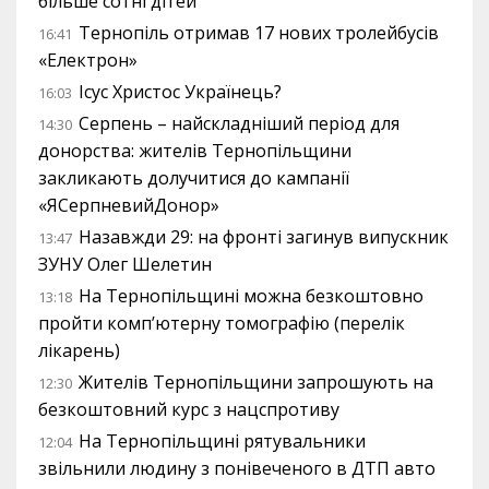
більше сотні дітей
Тернопіль отримав 17 нових тролейбусів
16:41
«Електрон»
Ісус Христос Українець?
16:03
Серпень – найскладніший період для
14:30
донорства: жителів Тернопільщини
закликають долучитися до кампанії
«ЯСерпневийДонор»
Назавжди 29: на фронті загинув випускник
13:47
ЗУНУ Олег Шелетин
На Тернопільщині можна безкоштовно
13:18
пройти комп’ютерну томографію (перелік
лікарень)
Жителів Тернопільщини запрошують на
12:30
безкоштовний курс з нацспротиву
На Тернопільщині рятувальники
12:04
звільнили людину з понівеченого в ДТП авто