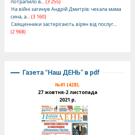
потрапило в…
(3 255)
На війні загинув Андрій Дмитрів: чекала мама
сина, а…
(3 160)
Священники застерігають вірян від послуг…
(2 968)
Газета “Наш ДЕНЬ” в pdf
№41 (428),
27 жовтня-2 листопада
2021 р.