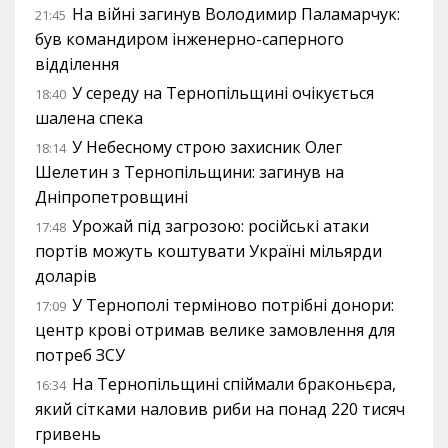
На війні загинув Володимир Паламарчук:
21:45
був командиром інженерно-саперного
відділення
У середу на Тернопільщині очікується
18:40
шалена спека
У Небесному строю захисник Олег
18:14
Шелетин з Тернопільщини: загинув на
Дніпропетровщині
Урожай під загрозою: російські атаки
17:48
портів можуть коштувати Україні мільярди
доларів
У Тернополі терміново потрібні донори:
17:09
центр крові отримав велике замовлення для
потреб ЗСУ
На Тернопільщині спіймали браконьєра,
16:34
який сітками наловив риби на понад 220 тисяч
гривень