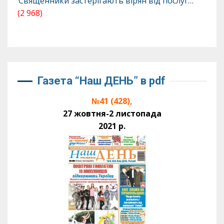
Священники застерігають вірян від послуг…
(2 968)
Газета “Наш ДЕНЬ” в pdf
№41 (428),
27 жовтня-2 листопада
2021 р.