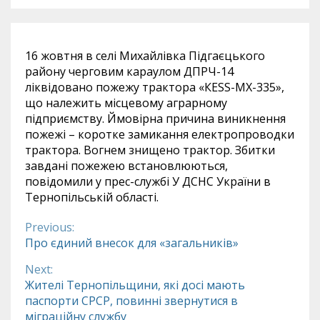
16 жовтня в селі Михайлівка Підгаєцького
району черговим караулом ДПРЧ-14
ліквідовано пожежу трактора «КЕSS-МХ-335»,
що належить місцевому аграрному
підприємству. Ймовірна причина виникнення
пожежі – коротке замикання електропроводки
трактора. Вогнем знищено трактор. Збитки
завдані пожежею встановлюються,
повідомили у прес-службі У ДСНС України в
Тернопільській області.
Previous:
Continue
Про єдиний внесок для «загальників»
Reading
Next:
Жителі Тернопільщини, які досі мають
паспорти СРСР, повинні звернутися в
міграційну службу