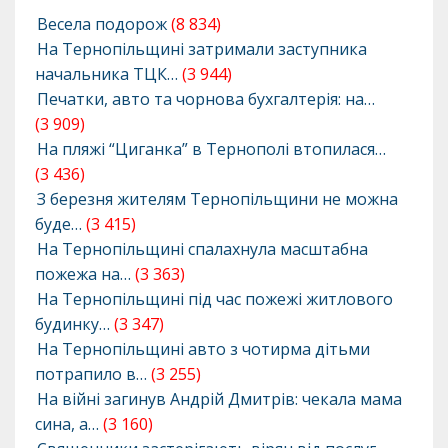
Весела подорож
(8 834)
На Тернопільщині затримали заступника
начальника ТЦК…
(3 944)
Печатки, авто та чорнова бухгалтерія: на…
(3 909)
На пляжі “Циганка” в Тернополі втопилася…
(3 436)
З березня жителям Тернопільщини не можна
буде…
(3 415)
На Тернопільщині спалахнула масштабна
пожежа на…
(3 363)
На Тернопільщині під час пожежі житлового
будинку…
(3 347)
На Тернопільщині авто з чотирма дітьми
потрапило в…
(3 255)
На війні загинув Андрій Дмитрів: чекала мама
сина, а…
(3 160)