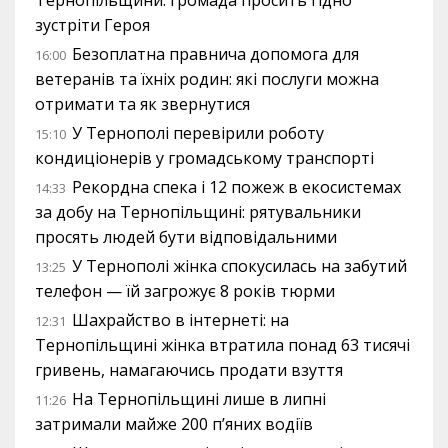
Тернопільщини: громада просить гідно
зустріти Героя
Безоплатна правнича допомога для
16:00
ветеранів та їхніх родин: які послуги можна
отримати та як звернутися
У Тернополі перевірили роботу
15:10
кондиціонерів у громадському транспорті
Рекордна спека і 12 пожеж в екосистемах
14:33
за добу на Тернопільщині: рятувальники
просять людей бути відповідальними
У Тернополі жінка спокусилась на забутий
13:25
телефон — їй загрожує 8 років тюрми
Шахрайство в інтернеті: на
12:31
Тернопільщині жінка втратила понад 63 тисячі
гривень, намагаючись продати взуття
На Тернопільщині лише в липні
11:26
затримали майже 200 п’яних водіїв