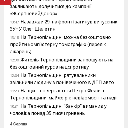
закликають долучитися до кампанії
«ЯСерпневийДонор»
Назавжди 29: на фронті загинув випускник
13:47
ЗУНУ Олег Шелетин
На Тернопільщині можна безкоштовно
13:18
пройти комп’ютерну томографію (перелік
лікарень)
Жителів Тернопільщини запрошують на
12:30
безкоштовний курс з нацспротиву
На Тернопільщині рятувальники
12:04
звільнили людину з понівеченого в ДТП авто
На щиті повертається Петро Федів з
11:23
Тернопільщини: майже рік невідомості та надії
На Тернопільщині “банкір” виманив у
10:31
чоловіка понад 35 тисяч гривень
4 Серпня