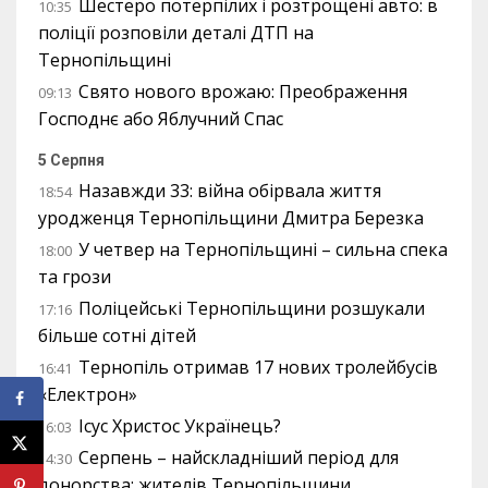
Шестеро потерпілих і розтрощені авто: в
10:35
поліції розповіли деталі ДТП на
Тернопільщині
Свято нового врожаю: Преображення
09:13
Господнє або Яблучний Спас
5 Серпня
Назавжди 33: війна обірвала життя
18:54
уродженця Тернопільщини Дмитра Березка
У четвер на Тернопільщині – сильна спека
18:00
та грози
Поліцейські Тернопільщини розшукали
17:16
більше сотні дітей
Тернопіль отримав 17 нових тролейбусів
16:41
«Електрон»
Ісус Христос Українець?
16:03
Серпень – найскладніший період для
14:30
донорства: жителів Тернопільщини