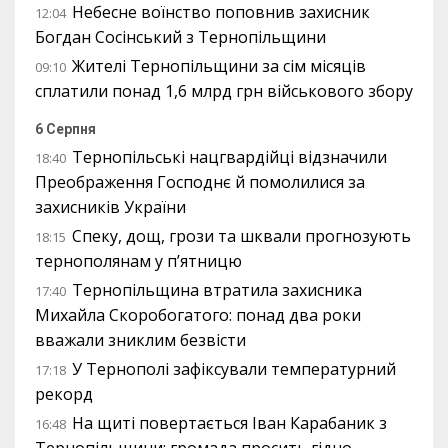
Небесне воїнство поповнив захисник
12:04
Богдан Сосінський з Тернопільщини
Жителі Тернопільщини за сім місяців
09:10
сплатили понад 1,6 млрд грн військового збору
6 Серпня
Тернопільські нацгвардійці відзначили
18:40
Преображення Господнє й помолилися за
захисників України
Спеку, дощ, грози та шквали прогнозують
18:15
тернополянам у п’ятницю
Тернопільщина втратила захисника
17:40
Михайла Скоробогатого: понад два роки
вважали зниклим безвісти
У Тернополі зафіксували температурний
17:18
рекорд
На щиті повертається Іван Карабаник з
16:48