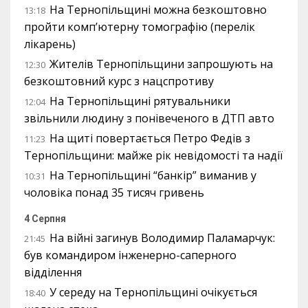
На Тернопільщині можна безкоштовно
13:18
пройти комп’ютерну томографію (перелік
лікарень)
Жителів Тернопільщини запрошують на
12:30
безкоштовний курс з нацспротиву
На Тернопільщині рятувальники
12:04
звільнили людину з понівеченого в ДТП авто
На щиті повертається Петро Федів з
11:23
Тернопільщини: майже рік невідомості та надії
На Тернопільщині “банкір” виманив у
10:31
чоловіка понад 35 тисяч гривень
4 Серпня
На війні загинув Володимир Паламарчук:
21:45
був командиром інженерно-саперного
відділення
У середу на Тернопільщині очікується
18:40