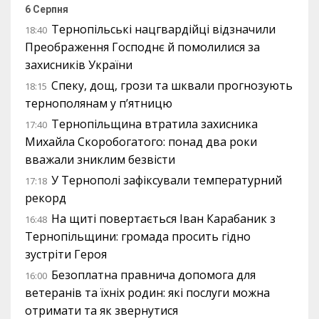
6 Серпня
Тернопільські нацгвардійці відзначили
18:40
Преображення Господнє й помолилися за
захисників України
Спеку, дощ, грози та шквали прогнозують
18:15
тернополянам у п’ятницю
Тернопільщина втратила захисника
17:40
Михайла Скоробогатого: понад два роки
вважали зниклим безвісти
У Тернополі зафіксували температурний
17:18
рекорд
На щиті повертається Іван Карабаник з
16:48
Тернопільщини: громада просить гідно
зустріти Героя
Безоплатна правнича допомога для
16:00
ветеранів та їхніх родин: які послуги можна
отримати та як звернутися