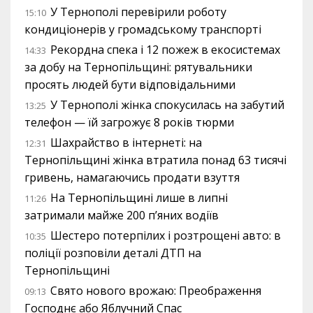
У Тернополі перевірили роботу
15:10
кондиціонерів у громадському транспорті
Рекордна спека і 12 пожеж в екосистемах
14:33
за добу на Тернопільщині: рятувальники
просять людей бути відповідальними
У Тернополі жінка спокусилась на забутий
13:25
телефон — їй загрожує 8 років тюрми
Шахрайство в інтернеті: на
12:31
Тернопільщині жінка втратила понад 63 тисячі
гривень, намагаючись продати взуття
На Тернопільщині лише в липні
11:26
затримали майже 200 п’яних водіїв
Шестеро потерпілих і розтрощені авто: в
10:35
поліції розповіли деталі ДТП на
Тернопільщині
Свято нового врожаю: Преображення
09:13
Господнє або Яблучний Спас