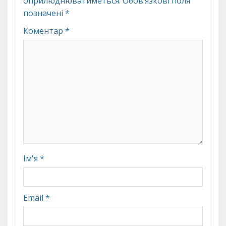
оприлюднюватиметься.
Обов’язкові поля
позначені
*
Коментар
*
Ім'я
*
Email
*