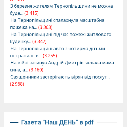
З березня жителям Тернопільщини не можна
буде…
(3 415)
На Тернопільщині спалахнула масштабна
пожежа на…
(3 363)
На Тернопільщині під час пожежі житлового
будинку…
(3 347)
На Тернопільщині авто з чотирма дітьми
потрапило в…
(3 255)
На війні загинув Андрій Дмитрів: чекала мама
сина, а…
(3 160)
Священники застерігають вірян від послуг…
(2 968)
Газета “Наш ДЕНЬ” в pdf