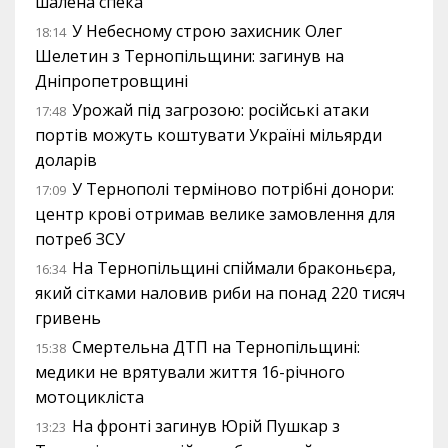
шалена спека
У Небесному строю захисник Олег
18:14
Шелетин з Тернопільщини: загинув на
Дніпропетровщині
Урожай під загрозою: російські атаки
17:48
портів можуть коштувати Україні мільярди
доларів
У Тернополі терміново потрібні донори:
17:09
центр крові отримав велике замовлення для
потреб ЗСУ
На Тернопільщині спіймали браконьєра,
16:34
який сітками наловив риби на понад 220 тисяч
гривень
Смертельна ДТП на Тернопільщині:
15:38
медики не врятували життя 16-річного
мотоцикліста
На фронті загинув Юрій Пушкар з
13:23