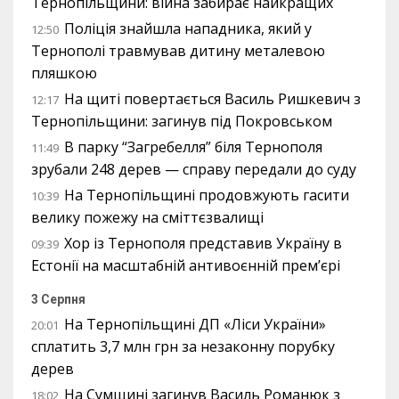
Тернопільщини: війна забирає найкращих
Поліція знайшла нападника, який у
12:50
Тернополі травмував дитину металевою
пляшкою
На щиті повертається Василь Ришкевич з
12:17
Тернопільщини: загинув під Покровськом
В парку “Загребелля” біля Тернополя
11:49
зрубали 248 дерев — справу передали до суду
На Тернопільщині продовжують гасити
10:39
велику пожежу на сміттєзвалищі
Хор із Тернополя представив Україну в
09:39
Естонії на масштабній антивоєнній прем’єрі
3 Серпня
На Тернопільщині ДП «Ліси України»
20:01
сплатить 3,7 млн грн за незаконну порубку
дерев
На Сумщині загинув Василь Романюк з
18:02