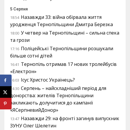
5 Серпня
Назавжди 33: війна обірвала життя
18:54
уродженця Тернопільщини Дмитра Березка
У четвер на Тернопільщині – сильна спека
18:00
та грози
Поліцейські Тернопільщини розшукали
17:16
більше сотні дітей
Тернопіль отримав 17 нових тролейбусів
16:41
«Електрон»
Ісус Христос Українець?
16:03
Серпень – найскладніший період для
14:30
донорства: жителів Тернопільщини
закликають долучитися до кампанії
«ЯСерпневийДонор»
Назавжди 29: на фронті загинув випускник
13:47
ЗУНУ Олег Шелетин