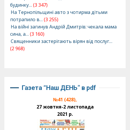
будинку…
(3 347)
На Тернопільщині авто з чотирма дітьми
потрапило в…
(3 255)
На війні загинув Андрій Дмитрів: чекала мама
сина, а…
(3 160)
Священники застерігають вірян від послуг…
(2 968)
Газета “Наш ДЕНЬ” в pdf
№41 (428),
27 жовтня-2 листопада
2021 р.