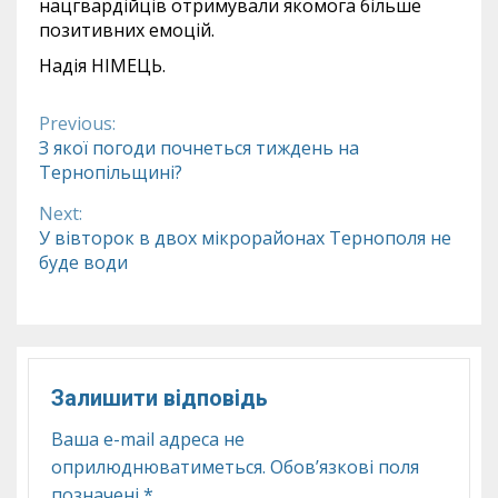
нацгвардійців отримували якомога більше
позитивних емоцій.
Надія НІМЕЦЬ.
Previous:
Continue
З якої погоди почнеться тиждень на
Тернопільщині?
Reading
Next:
У вівторок в двох мікрорайонах Тернополя не
буде води
Залишити відповідь
Ваша e-mail адреса не
оприлюднюватиметься.
Обов’язкові поля
позначені
*