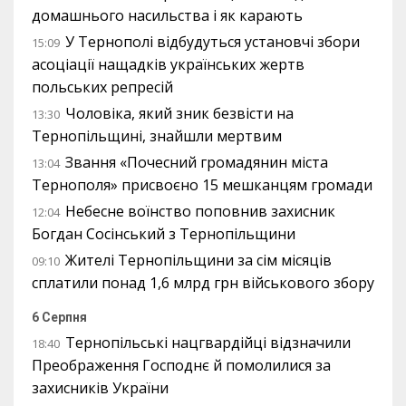
домашнього насильства і як карають
У Тернополі відбудуться установчі збори
15:09
асоціації нащадків українських жертв
польських репресій
Чоловіка, який зник безвісти на
13:30
Тернопільщині, знайшли мертвим
Звання «Почесний громадянин міста
13:04
Тернополя» присвоєно 15 мешканцям громади
Небесне воїнство поповнив захисник
12:04
Богдан Сосінський з Тернопільщини
Жителі Тернопільщини за сім місяців
09:10
сплатили понад 1,6 млрд грн військового збору
6 Серпня
Тернопільські нацгвардійці відзначили
18:40
Преображення Господнє й помолилися за
захисників України