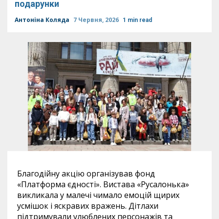
подарунки
Антоніна Коляда
7 Червня, 2026
1 min read
Благодійну акцію організував фонд
«Платформа єдності». Вистава «Русалонька»
викликала у малечі чимало емоцій щирих
усмішок і яскравих вражень. Дітлахи
підтримували улюблених персонажів та