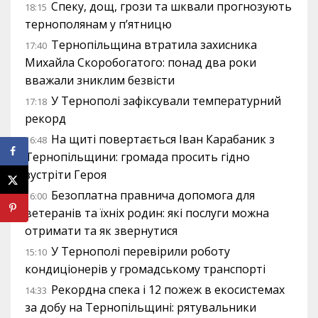
Спеку, дощ, грози та шквали прогнозують
18:15
тернополянам у п’ятницю
Тернопільщина втратила захисника
17:40
Михайла Скоробогатого: понад два роки
вважали зниклим безвісти
У Тернополі зафіксували температурний
17:18
рекорд
На щиті повертається Іван Карабаник з
16:48
Тернопільщини: громада просить гідно
зустріти Героя
Безоплатна правнича допомога для
16:00
ветеранів та їхніх родин: які послуги можна
отримати та як звернутися
У Тернополі перевірили роботу
15:10
кондиціонерів у громадському транспорті
Рекордна спека і 12 пожеж в екосистемах
14:33
за добу на Тернопільщині: рятувальники