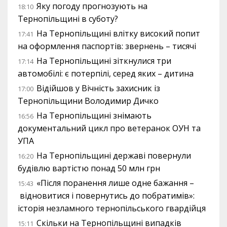
Яку погоду прогнозують на
18:10
Тернопільщині в суботу?
На Тернопільщині влітку високий попит
17:41
на оформлення паспортів: звернень – тисячі
На Тернопільщині зіткнулися три
17:14
автомобілі: є потерпілі, серед яких – дитина
Відійшов у Вічність захисник із
17:00
Тернопільщини Володимир Дичко
На Тернопільщині знімають
16:56
документальний цикл про ветеранок ОУН та
УПА
На Тернопільщині державі повернули
16:20
будівлю вартістю понад 50 млн грн
«Після поранення лише одне бажання –
15:43
відновитися і повернутись до побратимів»:
історія незламного тернопільського гвардійця
Скільки на Тернопільщині випадків
15:11