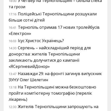
У четвер на Тернопільщині – сильна спека
18:00
та грози
Поліцейські Тернопільщини розшукали
17:16
більше сотні дітей
Тернопіль отримав 17 нових тролейбусів
16:41
«Електрон»
Ісус Христос Українець?
16:03
Серпень – найскладніший період для
14:30
донорства: жителів Тернопільщини
закликають долучитися до кампанії
«ЯСерпневийДонор»
Назавжди 29: на фронті загинув випускник
13:47
ЗУНУ Олег Шелетин
На Тернопільщині можна безкоштовно
13:18
пройти комп’ютерну томографію (перелік
лікарень)
Жителів Тернопільщини запрошують на
12:30