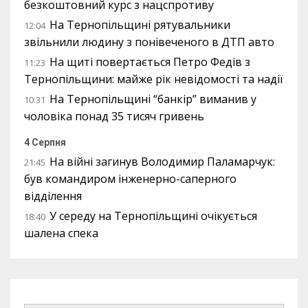
безкоштовний курс з нацспротиву
На Тернопільщині рятувальники
12:04
звільнили людину з понівеченого в ДТП авто
На щиті повертається Петро Федів з
11:23
Тернопільщини: майже рік невідомості та надії
На Тернопільщині “банкір” виманив у
10:31
чоловіка понад 35 тисяч гривень
4 Серпня
На війні загинув Володимир Паламарчук:
21:45
був командиром інженерно-саперного
відділення
У середу на Тернопільщині очікується
18:40
шалена спека