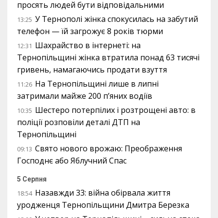
просять людей бути відповідальними
У Тернополі жінка спокусилась на забутий
13:25
телефон — їй загрожує 8 років тюрми
Шахрайство в інтернеті: на
12:31
Тернопільщині жінка втратила понад 63 тисячі
гривень, намагаючись продати взуття
На Тернопільщині лише в липні
11:26
затримали майже 200 п’яних водіїв
Шестеро потерпілих і розтрощені авто: в
10:35
поліції розповіли деталі ДТП на
Тернопільщині
Свято нового врожаю: Преображення
09:13
Господнє або Яблучний Спас
5 Серпня
Назавжди 33: війна обірвала життя
18:54
уродженця Тернопільщини Дмитра Березка