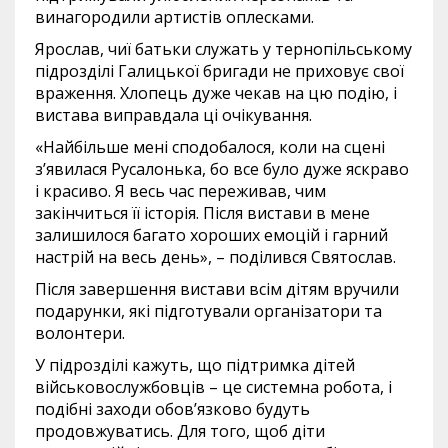
винагородили артистів оплесками.
Ярослав, чиї батьки служать у тернопільському
підрозділі Галицької бригади не приховує свої
враження. Хлопець дуже чекав на цю подію, і
вистава виправдала ці очікування.
«Найбільше мені сподобалося, коли на сцені
з’явилася Русалонька, бо все було дуже яскраво
і красиво. Я весь час переживав, чим
закінчиться її історія. Після вистави в мене
залишилося багато хороших емоцій і гарний
настрій на весь день», – поділився Святослав.
Після завершення вистави всім дітям вручили
подарунки, які підготували організатори та
волонтери.
У підрозділі кажуть, що підтримка дітей
військовослужбовців – це системна робота, і
подібні заходи обов’язково будуть
продовжуватись. Для того, щоб діти