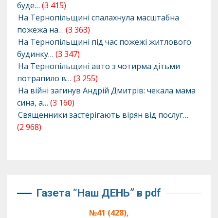
буде…
(3 415)
На Тернопільщині спалахнула масштабна
пожежа на…
(3 363)
На Тернопільщині під час пожежі житлового
будинку…
(3 347)
На Тернопільщині авто з чотирма дітьми
потрапило в…
(3 255)
На війні загинув Андрій Дмитрів: чекала мама
сина, а…
(3 160)
Священники застерігають вірян від послуг…
(2 968)
Газета “Наш ДЕНЬ” в pdf
№41 (428),