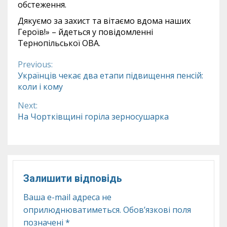
обстеження.
Дякуємо за захист та вітаємо вдома наших
Героїв!» – йдеться у повідомленні
Тернопільської ОВА.
Previous:
Continue
Українців чекає два етапи підвищення пенсій:
коли і кому
Reading
Next:
На Чортківщині горіла зерносушарка
Залишити відповідь
Ваша e-mail адреса не
оприлюднюватиметься.
Обов’язкові поля
позначені
*