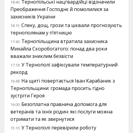
Тернопільські нацгвардійці відзначили
18:40
Преображення Господнє й помолилися за
захисників України
Спеку, дощ, грози та шквали прогнозують
18:15
тернополянам у п’ятницю
Тернопільщина втратила захисника
17:40
Михайла Скоробогатого: понад два роки
вважали зниклим безвісти
У Тернополі зафіксували температурний
17:18
рекорд
На щиті повертається Іван Карабаник з
16:48
Тернопільщини: громада просить гідно
зустріти Героя
Безоплатна правнича допомога для
16:00
ветеранів та їхніх родин: які послуги можна
отримати та як звернутися
У Тернополі перевірили роботу
15:10