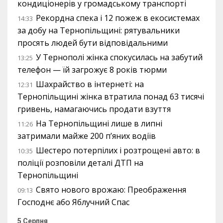
кондиціонерів у громадському транспорті
Рекордна спека і 12 пожеж в екосистемах
14:33
за добу на Тернопільщині: рятувальники
просять людей бути відповідальними
У Тернополі жінка спокусилась на забутий
13:25
телефон — їй загрожує 8 років тюрми
Шахрайство в інтернеті: на
12:31
Тернопільщині жінка втратила понад 63 тисячі
гривень, намагаючись продати взуття
На Тернопільщині лише в липні
11:26
затримали майже 200 п’яних водіїв
Шестеро потерпілих і розтрощені авто: в
10:35
поліції розповіли деталі ДТП на
Тернопільщині
Свято нового врожаю: Преображення
09:13
Господнє або Яблучний Спас
5 Серпня