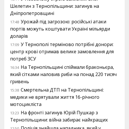
Шелетин з Тернопільщини: загинув на
Дніпропетровщині
Урожай під загрозою: російські атаки
17:48
портів можуть коштувати Україні мільярди
доларів
У Тернополі терміново потрібні донори:
17:09
центр крові отримав велике замовлення для
потреб ЗСУ
На Тернопільщині спіймали браконьєра,
16:34
який сітками наловив риби на понад 220 тисяч
гривень
Смертельна ДТП на Тернопільщині:
15:38
медики не врятували життя 16-річного
мотоцикліста
На фронті загинув Юрій Пушкар з
13:23
Тернопільщини: війна забирає найкращих
Поліція знайшла нападника, який у
12:50