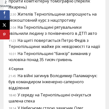
пройти комп’ютерну томографію (перелік
2
лікарень)
SHARES
Жителів Тернопільщини запрошують на
12:30
2
безкоштовний курс з нацспротиву
На Тернопільщині рятувальники
12:04
звільнили людину з понівеченого в ДТП авто
На щиті повертається Петро Федів з
11:23
Тернопільщини: майже рік невідомості та надії
На Тернопільщині “банкір” виманив у
10:31
чоловіка понад 35 тисяч гривень
4 Серпня
На війні загинув Володимир Паламарчук:
21:45
був командиром інженерно-саперного
відділення
У середу на Тернопільщині очікується
18:40
шалена спека
У Небесному строю захисник Олег
18:14