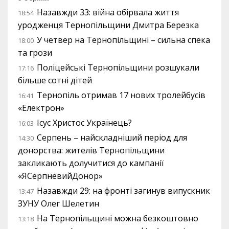
Назавжди 33: війна обірвала життя
18:54
уродженця Тернопільщини Дмитра Березка
У четвер на Тернопільщині – сильна спека
18:00
та грози
Поліцейські Тернопільщини розшукали
17:16
більше сотні дітей
Тернопіль отримав 17 нових тролейбусів
16:41
«Електрон»
Ісус Христос Українець?
16:03
Серпень – найскладніший період для
14:30
донорства: жителів Тернопільщини
закликають долучитися до кампанії
«ЯСерпневийДонор»
Назавжди 29: на фронті загинув випускник
13:47
ЗУНУ Олег Шелетин
На Тернопільщині можна безкоштовно
13:18