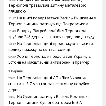
Тернополі травмував дитину металевою
пляшкою
На щиті повертається Василь Ришкевич з
12:17
Тернопільщини: загинув під Покровськом
В парку “Загребелля” біля Тернополя
11:49
зрубали 248 дерев — справу передали до суду
На Тернопільщині продовжують гасити
10:39
велику пожежу на сміттєзвалищі
Хор із Тернополя представив Україну в
09:39
Естонії на масштабній антивоєнній прем’єрі
3 Серпня
На Тернопільщині ДП «Ліси України»
20:01
сплатить 3,7 млн грн за незаконну порубку
дерев
На Сумщині загинув Василь Романюк з
18:02
Тернопільщини: був оператором БпЛА