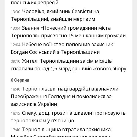
польських репресій
Чоловіка, який зник безвісти на
13:30
Тернопільщині, знайшли мертвим
Звання «Почесний громадянин міста
13:04
Тернополя» присвоєно 15 мешканцям громади
Небесне воїнство поповнив захисник
12:04
Богдан Сосінський з Тернопільщини
Жителі Тернопільщини за сім місяців
09:10
сплатили понад 1,6 млрд грн військового збору
6 Серпня
Тернопільські нацгвардійці відзначили
18:40
Преображення Господнє й помолилися за
захисників України
Спеку, дощ, грози та шквали прогнозують
18:15
тернополянам у п’ятницю
Тернопільщина втратила захисника
17:40
Михайла Скоробогатого: понад два роки