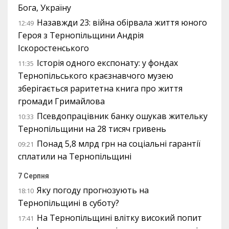
Бога, Україну
Назавжди 23: війна обірвала життя юного
12:49
Героя з Тернопільщини Андрія
Іскоростенського
Історія одного експонату: у фондах
11:35
Тернопільського краєзнавчого музею
зберігається раритетна книга про життя
громади Гримайлова
Псевдопрацівник банку ошукав жительку
10:33
Тернопільщини на 28 тисяч гривень
Понад 5,8 млрд грн на соціальні гарантії
09:21
сплатили на Тернопільщині
7 Серпня
Яку погоду прогнозують на
18:10
Тернопільщині в суботу?
На Тернопільщині влітку високий попит
17:41