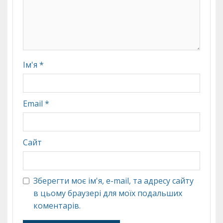
Ім'я
*
Email
*
Сайт
Зберегти моє ім'я, e-mail, та адресу сайту
в цьому браузері для моїх подальших
коментарів.