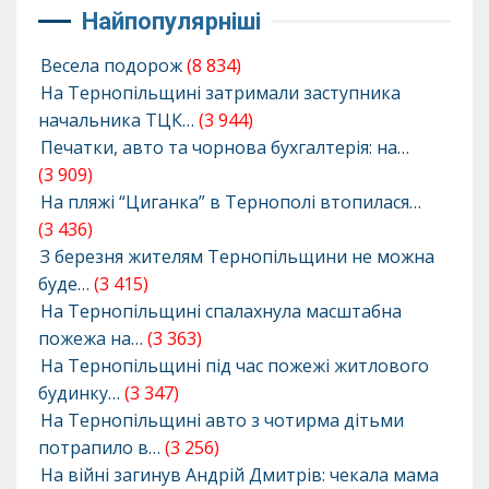
Найпопулярніші
Весела подорож
(8 834)
На Тернопільщині затримали заступника
начальника ТЦК…
(3 944)
Печатки, авто та чорнова бухгалтерія: на…
(3 909)
На пляжі “Циганка” в Тернополі втопилася…
(3 436)
З березня жителям Тернопільщини не можна
буде…
(3 415)
На Тернопільщині спалахнула масштабна
пожежа на…
(3 363)
На Тернопільщині під час пожежі житлового
будинку…
(3 347)
На Тернопільщині авто з чотирма дітьми
потрапило в…
(3 256)
На війні загинув Андрій Дмитрів: чекала мама