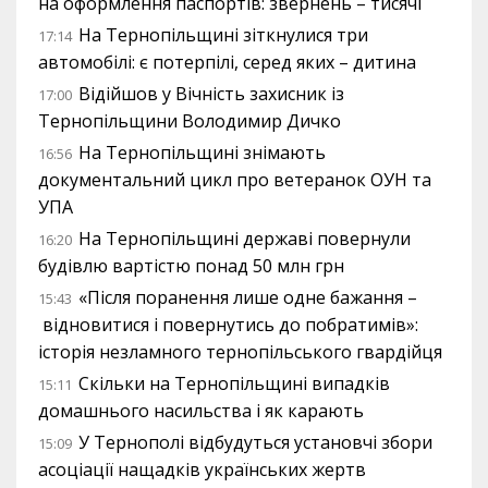
на оформлення паспортів: звернень – тисячі
На Тернопільщині зіткнулися три
17:14
автомобілі: є потерпілі, серед яких – дитина
Відійшов у Вічність захисник із
17:00
Тернопільщини Володимир Дичко
На Тернопільщині знімають
16:56
документальний цикл про ветеранок ОУН та
УПА
На Тернопільщині державі повернули
16:20
будівлю вартістю понад 50 млн грн
«Після поранення лише одне бажання –
15:43
відновитися і повернутись до побратимів»:
історія незламного тернопільського гвардійця
Скільки на Тернопільщині випадків
15:11
домашнього насильства і як карають
У Тернополі відбудуться установчі збори
15:09
асоціації нащадків українських жертв