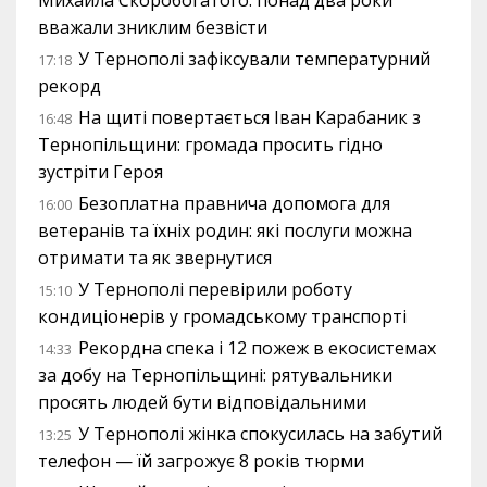
вважали зниклим безвісти
У Тернополі зафіксували температурний
17:18
рекорд
На щиті повертається Іван Карабаник з
16:48
Тернопільщини: громада просить гідно
зустріти Героя
Безоплатна правнича допомога для
16:00
ветеранів та їхніх родин: які послуги можна
отримати та як звернутися
У Тернополі перевірили роботу
15:10
кондиціонерів у громадському транспорті
Рекордна спека і 12 пожеж в екосистемах
14:33
за добу на Тернопільщині: рятувальники
просять людей бути відповідальними
У Тернополі жінка спокусилась на забутий
13:25
телефон — їй загрожує 8 років тюрми