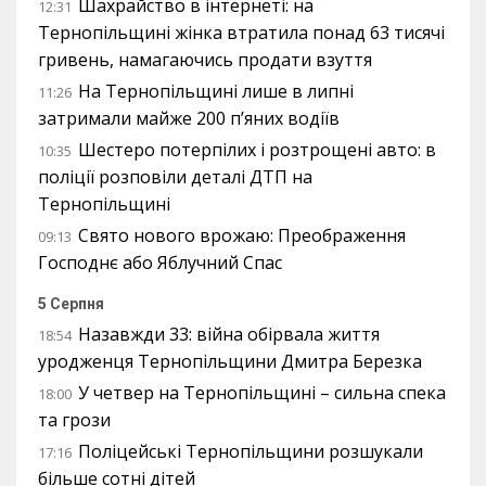
Шахрайство в інтернеті: на
12:31
Тернопільщині жінка втратила понад 63 тисячі
гривень, намагаючись продати взуття
На Тернопільщині лише в липні
11:26
затримали майже 200 п’яних водіїв
Шестеро потерпілих і розтрощені авто: в
10:35
поліції розповіли деталі ДТП на
Тернопільщині
Свято нового врожаю: Преображення
09:13
Господнє або Яблучний Спас
5 Серпня
Назавжди 33: війна обірвала життя
18:54
уродженця Тернопільщини Дмитра Березка
У четвер на Тернопільщині – сильна спека
18:00
та грози
Поліцейські Тернопільщини розшукали
17:16
більше сотні дітей