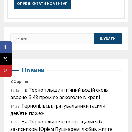
Пошук:
Новини
8 Серпня
На Тернопільщині п’яний водій скоїв
17:12
аварію: 3,48 проміле алкоголю в крові
Тернопільські рятувальники гасили
14:39
дев’ять пожеж
На Тернопільщині попрощалися із
13:50
захисником Юрієм Пушкарем: любив життя,