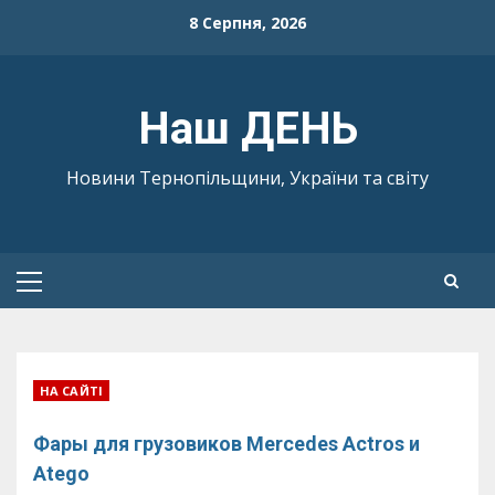
Skip
8 Серпня, 2026
to
content
Наш ДЕНЬ
Новини Тернопільщини, України та світу
Primary
Menu
НА САЙТІ
Фары для грузовиков Mercedes Actros и
Atego