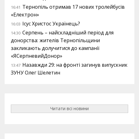
Тернопіль отримав 17 нових тролейбусів
16:41
«Електрон»
Ісус Христос Українець?
16:03
Серпень – найскладніший період для
14:30
донорства: жителів Тернопільщини
закликають долучитися до кампанії
«ЯСерпневийДонор»
Назавжди 29: на фронті загинув випускник
13:47
ЗУНУ Олег Шелетин
Читати всі новини