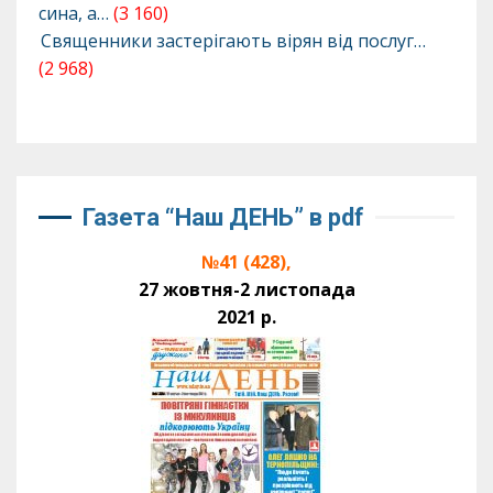
сина, а…
(3 160)
Священники застерігають вірян від послуг…
(2 968)
Газета “Наш ДЕНЬ” в pdf
№41 (428),
27 жовтня-2 листопада
2021 р.