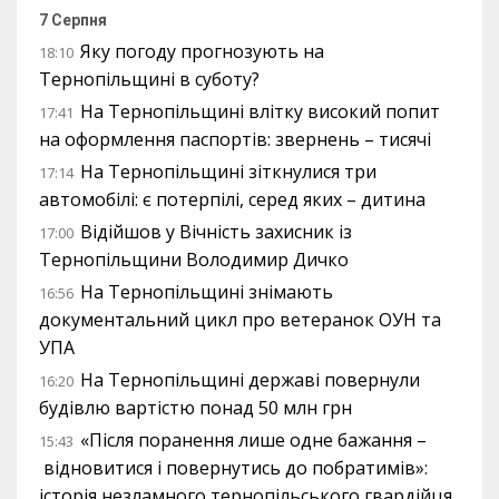
7 Серпня
Яку погоду прогнозують на
18:10
Тернопільщині в суботу?
На Тернопільщині влітку високий попит
17:41
на оформлення паспортів: звернень – тисячі
На Тернопільщині зіткнулися три
17:14
автомобілі: є потерпілі, серед яких – дитина
Відійшов у Вічність захисник із
17:00
Тернопільщини Володимир Дичко
На Тернопільщині знімають
16:56
документальний цикл про ветеранок ОУН та
УПА
На Тернопільщині державі повернули
16:20
будівлю вартістю понад 50 млн грн
«Після поранення лише одне бажання –
15:43
відновитися і повернутись до побратимів»:
історія незламного тернопільського гвардійця