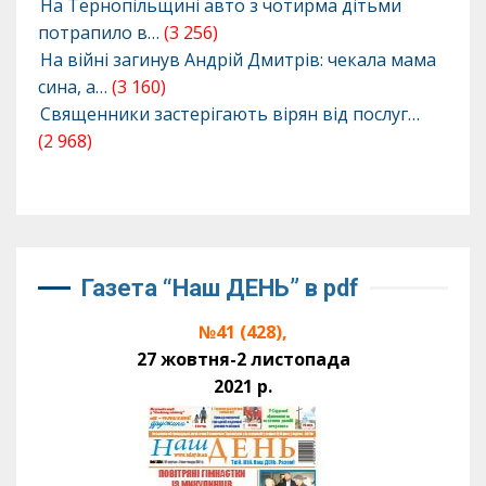
На Тернопільщині авто з чотирма дітьми
потрапило в…
(3 256)
На війні загинув Андрій Дмитрів: чекала мама
сина, а…
(3 160)
Священники застерігають вірян від послуг…
(2 968)
Газета “Наш ДЕНЬ” в pdf
№41 (428),
27 жовтня-2 листопада
2021 р.