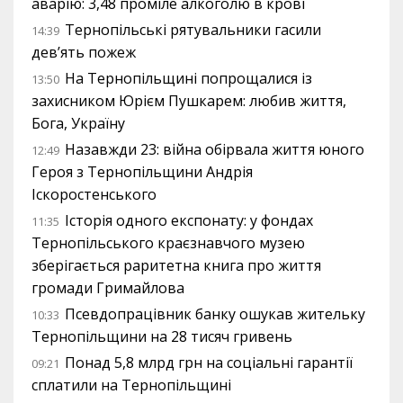
аварію: 3,48 проміле алкоголю в крові
Тернопільські рятувальники гасили
14:39
дев’ять пожеж
На Тернопільщині попрощалися із
13:50
захисником Юрієм Пушкарем: любив життя,
Бога, Україну
Назавжди 23: війна обірвала життя юного
12:49
Героя з Тернопільщини Андрія
Іскоростенського
Історія одного експонату: у фондах
11:35
Тернопільського краєзнавчого музею
зберігається раритетна книга про життя
громади Гримайлова
Псевдопрацівник банку ошукав жительку
10:33
Тернопільщини на 28 тисяч гривень
Понад 5,8 млрд грн на соціальні гарантії
09:21
сплатили на Тернопільщині