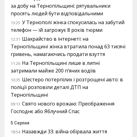
за добу на Тернопільщині: рятувальники
просять людей бути відповідальними
У Тернополі жінка спокусилась на забутий
13:25
телефон — їй загрожує 8 років тюрми
Шахрайство в інтернеті: на
12:31
Тернопільщині жінка втратила понад 63 тисячі
гривень, намагаючись продати взуття
На Тернопільщині лише в липні
11:26
затримали майже 200 п’яних водіїв
Шестеро потерпілих і розтрощені авто: в
10:35
поліції розповіли деталі ДТП на
Тернопільщині
Свято нового врожаю: Преображення
09:13
Господнє або Яблучний Спас
5 Серпня
Назавжди 33: війна обірвала життя
18:54