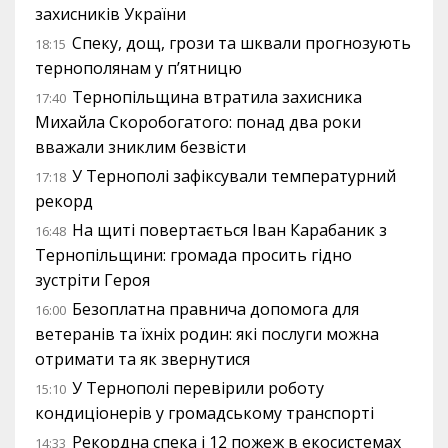
захисників України
Спеку, дощ, грози та шквали прогнозують
18:15
тернополянам у п’ятницю
Тернопільщина втратила захисника
17:40
Михайла Скоробогатого: понад два роки
вважали зниклим безвісти
У Тернополі зафіксували температурний
17:18
рекорд
На щиті повертається Іван Карабаник з
16:48
Тернопільщини: громада просить гідно
зустріти Героя
Безоплатна правнича допомога для
16:00
ветеранів та їхніх родин: які послуги можна
отримати та як звернутися
У Тернополі перевірили роботу
15:10
кондиціонерів у громадському транспорті
Рекордна спека і 12 пожеж в екосистемах
14:33