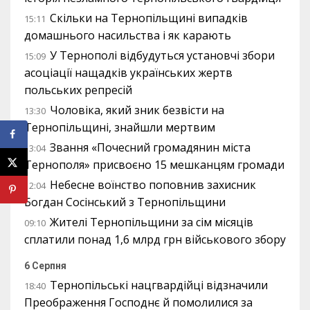
Скільки на Тернопільщині випадків
15:11
домашнього насильства і як карають
У Тернополі відбудуться установчі збори
15:09
асоціації нащадків українських жертв
польських репресій
Чоловіка, який зник безвісти на
13:30
Тернопільщині, знайшли мертвим
Звання «Почесний громадянин міста
13:04
Тернополя» присвоєно 15 мешканцям громади
Небесне воїнство поповнив захисник
12:04
Богдан Сосінський з Тернопільщини
Жителі Тернопільщини за сім місяців
09:10
сплатили понад 1,6 млрд грн військового збору
6 Серпня
Тернопільські нацгвардійці відзначили
18:40
Преображення Господнє й помолилися за