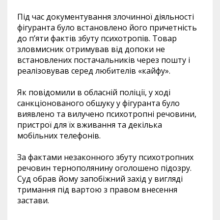
Під час документування злочинної діяльності
фігуранта було встановлено його причетність
до п’яти фактів збуту психотропів. Товар
зловмисник отримував від допоки не
встановлених постачальників через пошту і
реалізовував серед любителів «кайфу».
Як повідомили в обласній поліції, у ході
санкціонованого обшуку у фігуранта було
виявлено та вилучено психотропні речовини,
пристрої для їх вживання та декілька
мобільних телефонів.
За фактами незаконного збуту психотропних
речовин тернополянину оголошено підозру.
Суд обрав йому запобіжний захід у вигляді
тримання під вартою з правом внесення
застави.