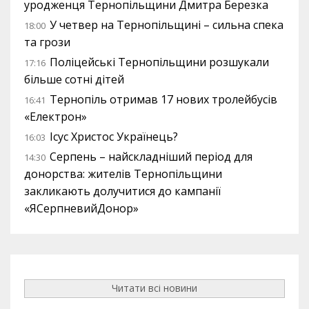
уродженця Тернопільщини Дмитра Березка
У четвер на Тернопільщині – сильна спека
18:00
та грози
Поліцейські Тернопільщини розшукали
17:16
більше сотні дітей
Тернопіль отримав 17 нових тролейбусів
16:41
«Електрон»
Ісус Христос Українець?
16:03
Серпень – найскладніший період для
14:30
донорства: жителів Тернопільщини
закликають долучитися до кампанії
«ЯСерпневийДонор»
Читати всі новини