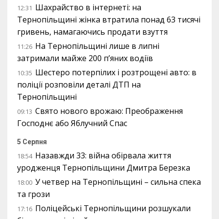
Шахрайство в інтернеті: на
12:31
Тернопільщині жінка втратила понад 63 тисячі
гривень, намагаючись продати взуття
На Тернопільщині лише в липні
11:26
затримали майже 200 п’яних водіїв
Шестеро потерпілих і розтрощені авто: в
10:35
поліції розповіли деталі ДТП на
Тернопільщині
Свято нового врожаю: Преображення
09:13
Господнє або Яблучний Спас
5 Серпня
Назавжди 33: війна обірвала життя
18:54
уродженця Тернопільщини Дмитра Березка
У четвер на Тернопільщині – сильна спека
18:00
та грози
Поліцейські Тернопільщини розшукали
17:16