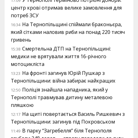
У Тернополі терміново потрібні донори:
17:09
центр крові отримав велике замовлення для
потреб ЗСУ
На Тернопільщині спіймали браконьєра,
16:34
який сітками наловив риби на понад 220 тисяч
гривень
Смертельна ДТП на Тернопільщині:
15:38
медики не врятували життя 16-річного
мотоцикліста
На фронті загинув Юрій Пушкар з
13:23
Тернопільщини: війна забирає найкращих
Поліція знайшла нападника, який у
12:50
Тернополі травмував дитину металевою
пляшкою
На щиті повертається Василь Ришкевич з
12:17
Тернопільщини: загинув під Покровськом
В парку “Загребелля” біля Тернополя
11:49