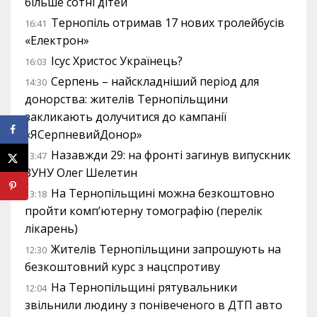
більше сотні дітей
Тернопіль отримав 17 нових тролейбусів
16:41
«Електрон»
Ісус Христос Українець?
16:03
Серпень – найскладніший період для
14:30
донорства: жителів Тернопільщини
закликають долучитися до кампанії
«ЯСерпневийДонор»
Назавжди 29: на фронті загинув випускник
13:47
ЗУНУ Олег Шелетин
На Тернопільщині можна безкоштовно
13:18
пройти комп’ютерну томографію (перелік
лікарень)
Жителів Тернопільщини запрошують на
12:30
безкоштовний курс з нацспротиву
На Тернопільщині рятувальники
12:04
звільнили людину з понівеченого в ДТП авто