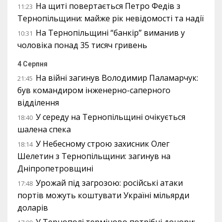
На щиті повертається Петро Федів з
11:23
Тернопільщини: майже рік невідомості та надії
На Тернопільщині “банкір” виманив у
10:31
чоловіка понад 35 тисяч гривень
4 Серпня
На війні загинув Володимир Паламарчук:
21:45
був командиром інженерно-саперного
відділення
У середу на Тернопільщині очікується
18:40
шалена спека
У Небесному строю захисник Олег
18:14
Шелетин з Тернопільщини: загинув на
Дніпропетровщині
Урожай під загрозою: російські атаки
17:48
портів можуть коштувати Україні мільярди
доларів