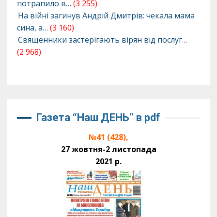
потрапило в…
(3 255)
На війні загинув Андрій Дмитрів: чекала мама
сина, а…
(3 160)
Священники застерігають вірян від послуг…
(2 968)
Газета “Наш ДЕНЬ” в pdf
№41 (428),
27 жовтня-2 листопада
2021 р.