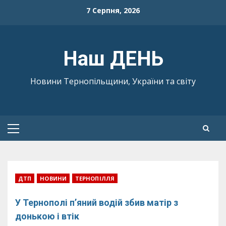
Skip
7 Серпня, 2026
to
content
Наш ДЕНЬ
Новини Тернопільщини, України та світу
Primary
Menu
ДТП
НОВИНИ
ТЕРНОПІЛЛЯ
У Тернополі п’яний водій збив матір з
донькою і втік