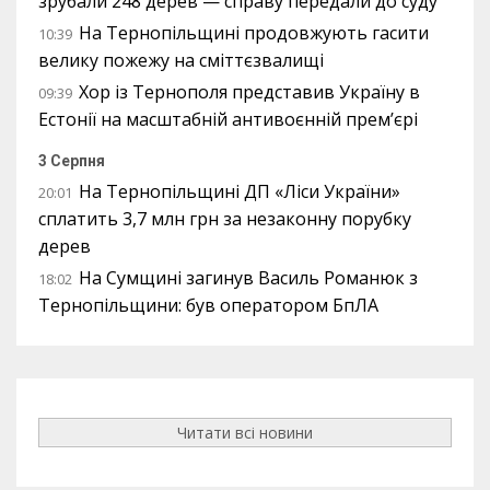
зрубали 248 дерев — справу передали до суду
На Тернопільщині продовжують гасити
10:39
велику пожежу на сміттєзвалищі
Хор із Тернополя представив Україну в
09:39
Естонії на масштабній антивоєнній прем’єрі
3 Серпня
На Тернопільщині ДП «Ліси України»
20:01
сплатить 3,7 млн грн за незаконну порубку
дерев
На Сумщині загинув Василь Романюк з
18:02
Тернопільщини: був оператором БпЛА
Читати всі новини