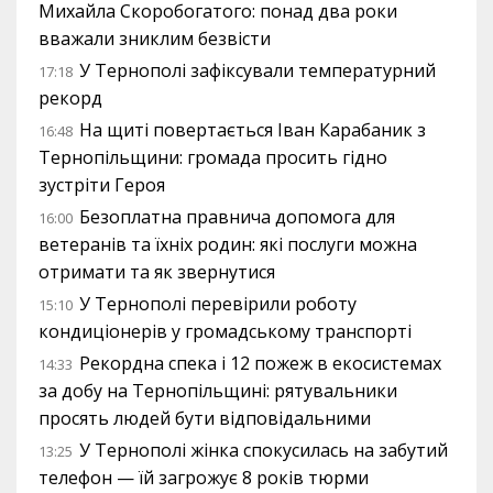
Михайла Скоробогатого: понад два роки
вважали зниклим безвісти
У Тернополі зафіксували температурний
17:18
рекорд
На щиті повертається Іван Карабаник з
16:48
Тернопільщини: громада просить гідно
зустріти Героя
Безоплатна правнича допомога для
16:00
ветеранів та їхніх родин: які послуги можна
отримати та як звернутися
У Тернополі перевірили роботу
15:10
кондиціонерів у громадському транспорті
Рекордна спека і 12 пожеж в екосистемах
14:33
за добу на Тернопільщині: рятувальники
просять людей бути відповідальними
У Тернополі жінка спокусилась на забутий
13:25
телефон — їй загрожує 8 років тюрми