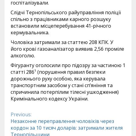
госпіталізували.
Слідчі Тернопільського райуправління поліції
спільно з працівниками карного розшуку
встановили місцеперебування 41-річного
кермувальника.
Чоловіка затримали за статтею 208 КПК. У
його крові газоаналізатор виявив 2,56 проміле
алкоголю.
Фігуранту оголосили про підозру за частиною 1
статті 286¹ (порушення правил безпеки
дорожнього руху особою, яка керувала
транспортним засобом у стані сп’яніння та
спричинила потерпілим тілесні ушкодження)
Кримінального кодексу України.
Previous:
Continue
Незаконне переправлення чоловіків через
кордон за 10 тисяч доларів: затримали жителя
Reading
Тернопільщини