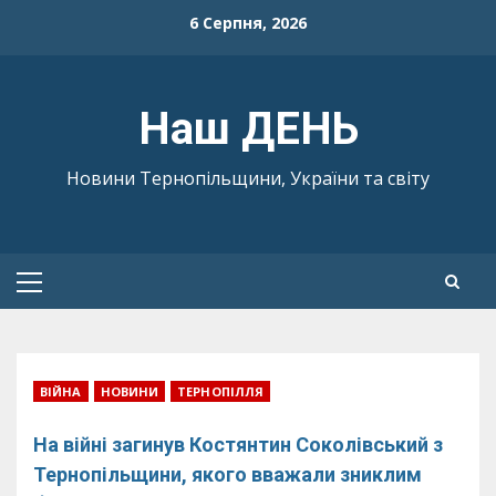
Skip
6 Серпня, 2026
to
content
Наш ДЕНЬ
Новини Тернопільщини, України та світу
Primary
Menu
ВІЙНА
НОВИНИ
ТЕРНОПІЛЛЯ
На війні загинув Костянтин Соколівський з
Тернопільщини, якого вважали зниклим