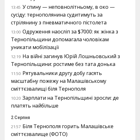
У спину — неповнолітньому, в око —
13:45
сусіду: тернополянина судитимуть за
стрілянину з пневматичного пістолета
Одруження наосліп за $7000: як жінка з
13:00
Тернопільщини допомагала чоловікам
уникати мобілізації
На війні загинув Юрій Лошньовський з
12:19
Тернопільщини: ростиме без тата донька
Рятувальники другу добу гасять
11:50
масштабну пожежу на Малашівському
сміттєзвалищі біля Тернополя
Зарплати на Тернопільщині зросли: де
10:20
платять найбільше
2 Серпня
Біля Тернополя горить Малашівське
21:57
сміттєзвалище (ФОТО)