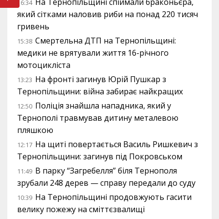
На Тернопільщині спіймали браконьєра,
16:34
який сітками наловив риби на понад 220 тисяч
гривень
Смертельна ДТП на Тернопільщині:
15:38
медики не врятували життя 16-річного
мотоцикліста
На фронті загинув Юрій Пушкар з
13:23
Тернопільщини: війна забирає найкращих
Поліція знайшла нападника, який у
12:50
Тернополі травмував дитину металевою
пляшкою
На щиті повертається Василь Ришкевич з
12:17
Тернопільщини: загинув під Покровськом
В парку “Загребелля” біля Тернополя
11:49
зрубали 248 дерев — справу передали до суду
На Тернопільщині продовжують гасити
10:39
велику пожежу на сміттєзвалищі