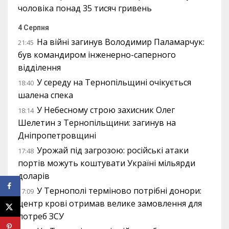
чоловіка понад 35 тисяч гривень
4 Серпня
На війні загинув Володимир Паламарчук:
21:45
був командиром інженерно-саперного
відділення
У середу на Тернопільщині очікується
18:40
шалена спека
У Небесному строю захисник Олег
18:14
Шелетин з Тернопільщини: загинув на
Дніпропетровщині
Урожай під загрозою: російські атаки
17:48
портів можуть коштувати Україні мільярди
доларів
У Тернополі терміново потрібні донори:
17:09
центр крові отримав велике замовлення для
потреб ЗСУ