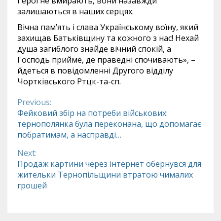
Герої не вмирають, вони назавжди
залишаються в наших серцях.
Вічна пам’ять і слава Українському воїну, який
захищав Батьківщину та кожного з нас! Нехай
душа загиблого знайде вічний спокій, а
Господь прийме, де праведні спочивають», –
йдеться в повідомленні Другого відділу
Чортківського Ртцк-та-сп.
Previous:
Continue
Фейковий збір на потреби військових:
тернополянка була переконана, що допомагає
Reading
побратимам, а насправді…
Next:
Продаж картини через інтернет обернувся для
жительки Тернопільщини втратою чималих
грошей