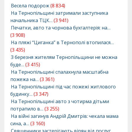
Весела подорож
(8 834)
На Тернопільщині затримали заступника
начальника ТЦК…
(3 941)
Печатки, авто та чорнова бухгалтерія: на…
(3 908)
На пляжі “Циганка” в Тернополі втопилася…
(3 435)
З березня жителям Тернопільщини не можна
буде…
(3 415)
На Тернопільщині спалахнула масштабна
пожежа на…
(3 361)
На Тернопільщині під час пожежі житлового
будинку…
(3 347)
На Тернопільщині авто з чотирма дітьми
потрапило в…
(3 255)
На війні загинув Андрій Дмитрів: чекала мама
сина, а…
(3 160)
Священники застерігають вірян від послуг…