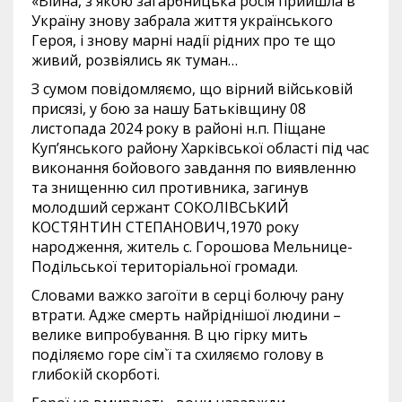
«Війна, з якою загарбницька росія прийшла в
Україну знову забрала життя українського
Героя, і знову марні надії рідних про те що
живий, розвіялись як туман…
З сумом повідомляємо, що вірний військовій
присязі, у бою за нашу Батьківщину 08
листопада 2024 року в районі н.п. Піщане
Куп’янського району Харківської області під час
виконання бойового завдання по виявленню
та знищенню сил противника, загинув
молодший сержант СОКОЛІВСЬКИЙ
КОСТЯНТИН СТЕПАНОВИЧ,1970 року
народження, житель с. Горошова Мельнице-
Подільської територіальної громади.
Словами важко загоїти в серці болючу рану
втрати. Адже смерть найріднішої людини –
велике випробування. В цю гірку мить
поділяємо горе сім`ї та схиляємо голову в
глибокій скорботі.