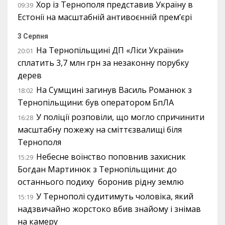
Хор із Тернополя представив Україну в
09:39
Естонії на масштабній антивоєнній прем’єрі
3 Серпня
На Тернопільщині ДП «Ліси України»
20:01
сплатить 3,7 млн грн за незаконну порубку
дерев
На Сумщині загинув Василь Романюк з
18:02
Тернопільщини: був оператором БпЛА
У поліції розповіли, що могло спричинити
16:28
масштабну пожежу на сміттєзвалищі біля
Тернополя
Небесне воїнство поповнив захисник
15:29
Богдан Мартинюк з Тернопільщини: до
останнього подиху боронив рідну землю
У Тернополі судитимуть чоловіка, який
15:19
надзвичайно жорстоко вбив знайому і знімав
на камеру