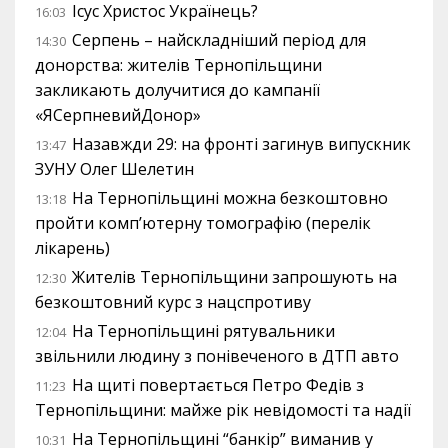
Ісус Христос Українець?
16:03
Серпень – найскладніший період для
14:30
донорства: жителів Тернопільщини
закликають долучитися до кампанії
«ЯСерпневийДонор»
Назавжди 29: на фронті загинув випускник
13:47
ЗУНУ Олег Шелетин
На Тернопільщині можна безкоштовно
13:18
пройти комп’ютерну томографію (перелік
лікарень)
Жителів Тернопільщини запрошують на
12:30
безкоштовний курс з нацспротиву
На Тернопільщині рятувальники
12:04
звільнили людину з понівеченого в ДТП авто
На щиті повертається Петро Федів з
11:23
Тернопільщини: майже рік невідомості та надії
На Тернопільщині “банкір” виманив у
10:31