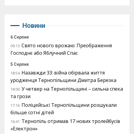
Новини
6 Серпня
Свято нового врожаю: Преображення
09:13
Господнє або Яблучний Спас
5 Серпня
Назавжди 33: війна обірвала життя
18:54
уродженця Тернопільщини Дмитра Березка
У четвер на Тернопільщині – сильна спека
18:00
та грози
Поліцейські Тернопільщини розшукали
17:16
більше сотні дітей
Тернопіль отримав 17 нових тролейбусів
16:41
«Електрон»