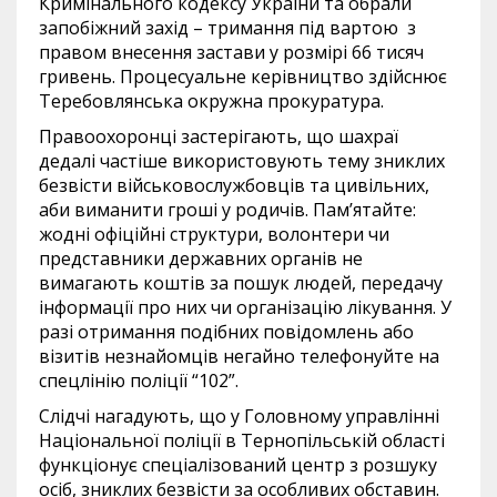
Кримінального кодексу України та обрали
запобіжний захід – тримання під вартою з
правом внесення застави у розмірі 66 тисяч
гривень. Процесуальне керівництво здійснює
Теребовлянська окружна прокуратура.
Правоохоронці застерігають, що шахраї
дедалі частіше використовують тему зниклих
безвісти військовослужбовців та цивільних,
аби виманити гроші у родичів. Пам’ятайте:
жодні офіційні структури, волонтери чи
представники державних органів не
вимагають коштів за пошук людей, передачу
інформації про них чи організацію лікування. У
разі отримання подібних повідомлень або
візитів незнайомців негайно телефонуйте на
спецлінію поліції “102”.
Слідчі нагадують, що у Головному управлінні
Національної поліції в Тернопільській області
функціонує спеціалізований центр з розшуку
осіб, зниклих безвісти за особливих обставин.