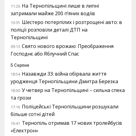
На Тернопільщині лише в липні
11:26
затримали майже 200 п’яних водіїв
Шестеро потерпілих і розтрощені авто: в
10:35
поліції розповіли деталі ДТП на
Тернопільщині
Свято нового врожаю: Преображення
09:13
Господнє або Яблучний Спас
5 Серпня
Назавжди 33: війна обірвала життя
18:54
уродженця Тернопільщини Дмитра Березка
У четвер на Тернопільщині – сильна спека
18:00
та грози
Поліцейські Тернопільщини розшукали
17:16
більше сотні дітей
Тернопіль отримав 17 нових тролейбусів
16:41
«Електрон»