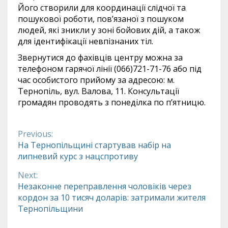
Його створили для координації слідчої та
пошукової роботи, пов’язаної з пошуком
людей, які зникли у зоні бойових дій, а також
для ідентифікації невпізнаних тіл.
Звернутися до фахівців центру можна за
телефоном гарячої лінії (066)721-71-76 або під
час особистого прийому за адресою: м.
Тернопіль, вул. Валова, 11. Консультації
громадян проводять з понеділка по п’ятницю.
Previous:
Continue
На Тернопільщині стартував набір на
липневий курс з нацспротиву
Reading
Next:
Незаконне переправлення чоловіків через
кордон за 10 тисяч доларів: затримали жителя
Тернопільщини