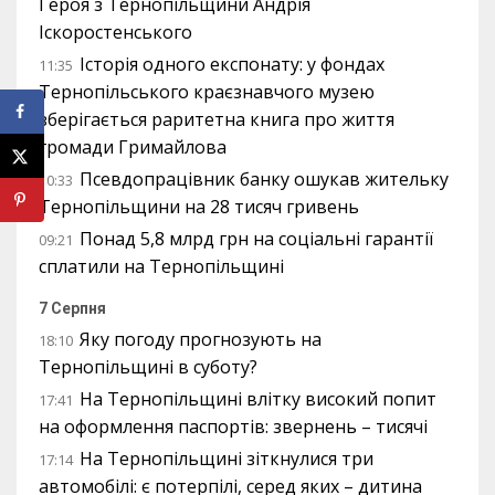
Героя з Тернопільщини Андрія
Іскоростенського
Історія одного експонату: у фондах
11:35
Тернопільського краєзнавчого музею
зберігається раритетна книга про життя
громади Гримайлова
Псевдопрацівник банку ошукав жительку
10:33
Тернопільщини на 28 тисяч гривень
Понад 5,8 млрд грн на соціальні гарантії
09:21
сплатили на Тернопільщині
7 Серпня
Яку погоду прогнозують на
18:10
Тернопільщині в суботу?
На Тернопільщині влітку високий попит
17:41
на оформлення паспортів: звернень – тисячі
На Тернопільщині зіткнулися три
17:14
автомобілі: є потерпілі, серед яких – дитина