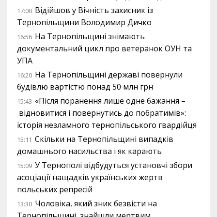
Відійшов у Вічність захисник із
17:00
Тернопільщини Володимир Дичко
На Тернопільщині знімають
16:56
документальний цикл про ветеранок ОУН та
УПА
На Тернопільщині державі повернули
16:20
будівлю вартістю понад 50 млн грн
«Після поранення лише одне бажання –
15:43
відновитися і повернутись до побратимів»:
історія незламного тернопільського гвардійця
Скільки на Тернопільщині випадків
15:11
домашнього насильства і як карають
У Тернополі відбудуться установчі збори
15:09
асоціації нащадків українських жертв
польських репресій
Чоловіка, який зник безвісти на
13:30
Тернопільщині, знайшли мертвим