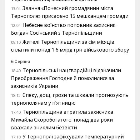
Звання «Почесний громадянин міста
13:04
Тернополя» присвоєно 15 мешканцям громади
Небесне воїнство поповнив захисник
12:04
Богдан Сосінський з Тернопільщини
Жителі Тернопільщини за сім місяців
09:10
сплатили понад 1,6 млрд грн військового збору
6 Серпня
Тернопільські нацгвардійці відзначили
18:40
Преображення Господнє й помолилися за
захисників України
Спеку, дощ, грози та шквали прогнозують
18:15
тернополянам у п’ятницю
Тернопільщина втратила захисника
17:40
Михайла Скоробогатого: понад два роки
вважали зниклим безвісти
У Тернополі зафіксували температурний
17:18