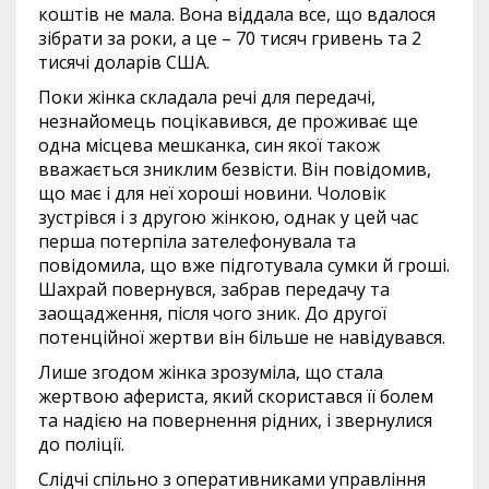
коштів не мала. Вона віддала все, що вдалося
зібрати за роки, а це – 70 тисяч гривень та 2
тисячі доларів США.
Поки жінка складала речі для передачі,
незнайомець поцікавився, де проживає ще
одна місцева мешканка, син якої також
вважається зниклим безвісти. Він повідомив,
що має і для неї хороші новини. Чоловік
зустрівся і з другою жінкою, однак у цей час
перша потерпіла зателефонувала та
повідомила, що вже підготувала сумки й гроші.
Шахрай повернувся, забрав передачу та
заощадження, після чого зник. До другої
потенційної жертви він більше не навідувався.
Лише згодом жінка зрозуміла, що стала
жертвою афериста, який скористався її болем
та надією на повернення рідних, і звернулися
до поліції.
Слідчі спільно з оперативниками управління