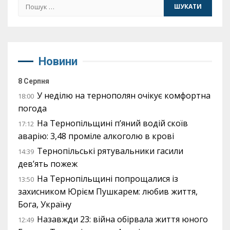
Пошук:
Новини
8 Серпня
У неділю на тернополян очікує комфортна
18:00
погода
На Тернопільщині п’яний водій скоїв
17:12
аварію: 3,48 проміле алкоголю в крові
Тернопільські рятувальники гасили
14:39
дев’ять пожеж
На Тернопільщині попрощалися із
13:50
захисником Юрієм Пушкарем: любив життя,
Бога, Україну
Назавжди 23: війна обірвала життя юного
12:49