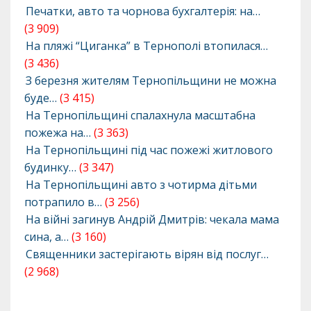
Печатки, авто та чорнова бухгалтерія: на…
(3 909)
На пляжі “Циганка” в Тернополі втопилася…
(3 436)
З березня жителям Тернопільщини не можна
буде…
(3 415)
На Тернопільщині спалахнула масштабна
пожежа на…
(3 363)
На Тернопільщині під час пожежі житлового
будинку…
(3 347)
На Тернопільщині авто з чотирма дітьми
потрапило в…
(3 256)
На війні загинув Андрій Дмитрів: чекала мама
сина, а…
(3 160)
Священники застерігають вірян від послуг…
(2 968)