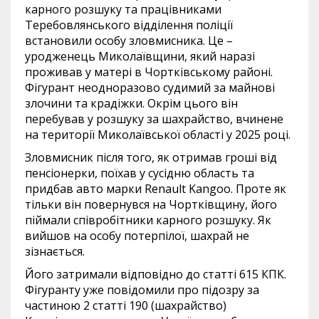
карного розшуку та працівниками
Теребовлянського відділення поліції
встановили особу зловмисника. Це –
уродженець Миколаївщини, який наразі
проживав у матері в Чортківському районі.
Фігурант неодноразово судимий за майнові
злочини та крадіжки. Окрім цього він
перебував у розшуку за шахрайство, вчинене
на території Миколаївської області у 2025 році.
Зловмисник після того, як отримав гроші від
пенсіонерки, поїхав у сусідню область та
придбав авто марки Renault Kangoo. Проте як
тільки він повернувся на Чортківщину, його
піймали співробітники карного розшуку. Як
вийшов на особу потерпілої, шахрай не
зізнається.
Його затримали відповідно до статті 615 КПК.
Фігуранту уже повідомили про підозру за
частиною 2 статті 190 (шахрайство)