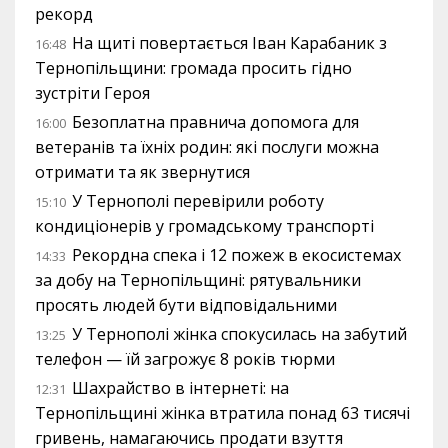
рекорд
На щиті повертається Іван Карабаник з
16:48
Тернопільщини: громада просить гідно
зустріти Героя
Безоплатна правнича допомога для
16:00
ветеранів та їхніх родин: які послуги можна
отримати та як звернутися
У Тернополі перевірили роботу
15:10
кондиціонерів у громадському транспорті
Рекордна спека і 12 пожеж в екосистемах
14:33
за добу на Тернопільщині: рятувальники
просять людей бути відповідальними
У Тернополі жінка спокусилась на забутий
13:25
телефон — їй загрожує 8 років тюрми
Шахрайство в інтернеті: на
12:31
Тернопільщині жінка втратила понад 63 тисячі
гривень, намагаючись продати взуття