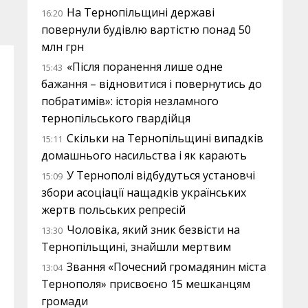
На Тернопільщині державі
16:20
повернули будівлю вартістю понад 50
млн грн
«Після поранення лише одне
15:43
бажання – відновитися і повернутись до
побратимів»: історія незламного
тернопільського гвардійця
Скільки на Тернопільщині випадків
15:11
домашнього насильства і як карають
У Тернополі відбудуться установчі
15:09
збори асоціації нащадків українських
жертв польських репресій
Чоловіка, який зник безвісти на
13:30
Тернопільщині, знайшли мертвим
Звання «Почесний громадянин міста
13:04
Тернополя» присвоєно 15 мешканцям
громади