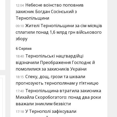
Небесне воїнство поповнив
12:04
захисник Богдан Сосінський з
Тернопільщини
Жителі Тернопільщини за сім місяців
09:10
сплатили понад 1,6 млрд грн військового
збору
6 Серпня
Тернопільські нацгвардійці
18:40
відзначили Преображення Господнє й
помолилися за захисників України
Спеку, дощ, грози та шквали
18:15
прогнозують тернополянам у п’ятницю
Тернопільщина втратила захисника
17:40
Михайла Скоробогатого: понад два роки
вважали зниклим безвісти
У Тернополі зафіксували
17:18