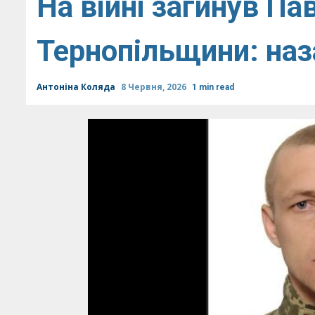
На війні загинув Па
Тернопільщини: на
Антоніна Коляда
8 Червня, 2026
1 min read