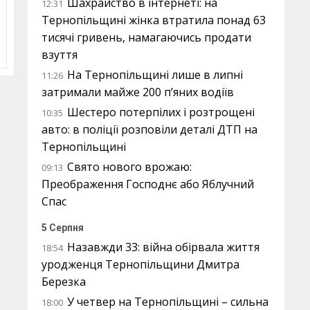
Шахрайство в інтернеті: на
12:31
Тернопільщині жінка втратила понад 63
тисячі гривень, намагаючись продати
взуття
На Тернопільщині лише в липні
11:26
затримали майже 200 п’яних водіїв
Шестеро потерпілих і розтрощені
10:35
авто: в поліції розповіли деталі ДТП на
Тернопільщині
Свято нового врожаю:
09:13
Преображення Господнє або Яблучний
Спас
5 Серпня
Назавжди 33: війна обірвала життя
18:54
уродженця Тернопільщини Дмитра
Березка
У четвер на Тернопільщині – сильна
18:00