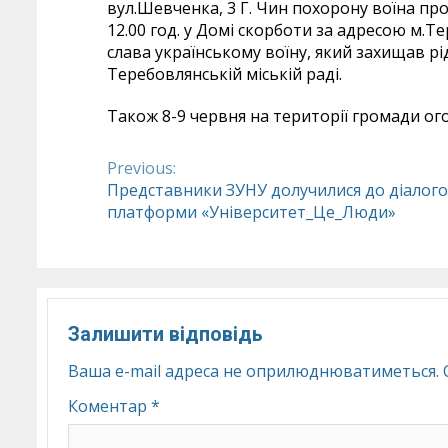
вул.Шевченка, 3 Г. Чин похорону воїна пров
12.00 год. у Домі скорботи за адресою м.Тер
слава українському воїну, який захищав рід
Теребовлянській міській раді.
Також 8-9 червня на території громади ог
Previous:
Continue
Представники ЗУНУ долучилися до діалого
платформи «Університет_Це_Люди»
Reading
Залишити відповідь
Ваша e-mail адреса не оприлюднюватиметься.
Коментар
*