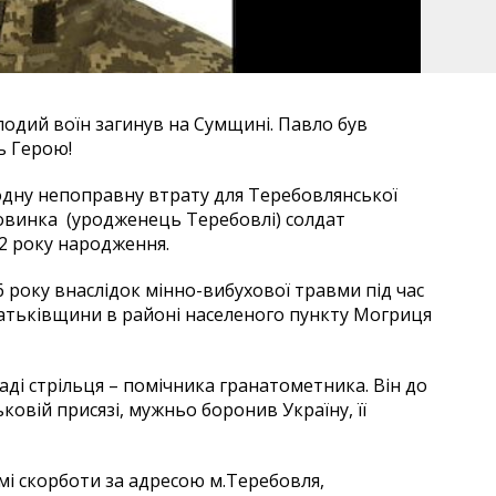
одий воїн загинув на Сумщині. Павло був
ь Герою!
одну непоправну втрату для Теребовлянської
ровинка (уродженець Теребовлі) солдат
2 року народження.
6 року внаслідок мінно-вибухової травми під час
Батьківщини в районі населеного пункту Могриця
ді стрільця – помічника гранатометника. Він до
овій присязі, мужньо боронив Україну, її
омі скорботи за адресою м.Теребовля,