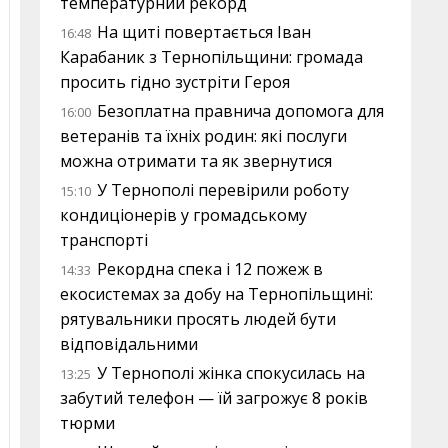
температурний рекорд
На щиті повертається Іван
16:48
Карабаник з Тернопільщини: громада
просить гідно зустріти Героя
Безоплатна правнича допомога для
16:00
ветеранів та їхніх родин: які послуги
можна отримати та як звернутися
У Тернополі перевірили роботу
15:10
кондиціонерів у громадському
транспорті
Рекордна спека і 12 пожеж в
14:33
екосистемах за добу на Тернопільщині:
рятувальники просять людей бути
відповідальними
У Тернополі жінка спокусилась на
13:25
забутий телефон — їй загрожує 8 років
тюрми