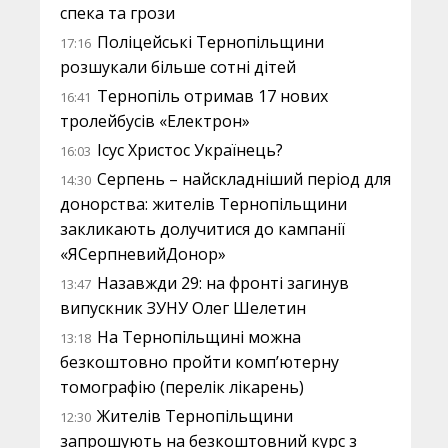
спека та грози
Поліцейські Тернопільщини
17:16
розшукали більше сотні дітей
Тернопіль отримав 17 нових
16:41
тролейбусів «Електрон»
Ісус Христос Українець?
16:03
Серпень – найскладніший період для
14:30
донорства: жителів Тернопільщини
закликають долучитися до кампанії
«ЯСерпневийДонор»
Назавжди 29: на фронті загинув
13:47
випускник ЗУНУ Олег Шелетин
На Тернопільщині можна
13:18
безкоштовно пройти комп’ютерну
томографію (перелік лікарень)
Жителів Тернопільщини
12:30
запрошують на безкоштовний курс з