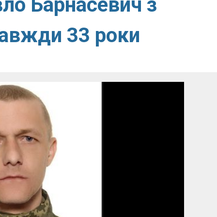
вло Барнасевич з
завжди 33 роки