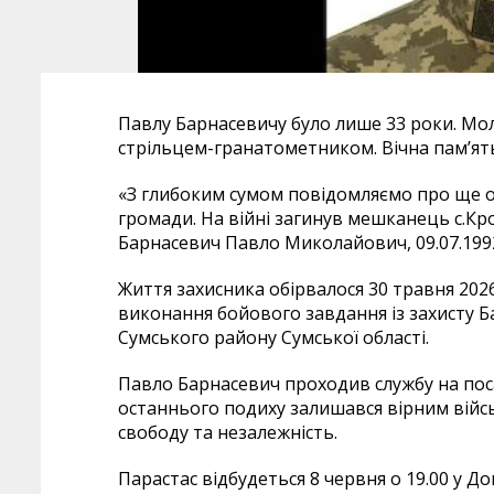
Павлу Барнасевичу було лише 33 роки. Мол
стрільцем-гранатометником. Вічна пам’ят
«З глибоким сумом повідомляємо про ще 
громади. На війні загинув мешканець с.К
Барнасевич Павло Миколайович, 09.07.199
Життя захисника обірвалося 30 травня 202
виконання бойового завдання із захисту 
Сумського району Сумської області.
Павло Барнасевич проходив службу на поса
останнього подиху залишався вірним військ
свободу та незалежність.
Парастас відбудеться 8 червня о 19.00 у Д