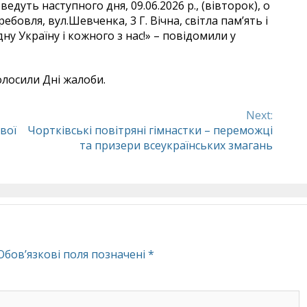
едуть наступного дня, 09.06.2026 р., (вівторок), о
ебовля, вул.Шевченка, 3 Г. Вічна, світла пам’ять і
ну Україну і кожного з нас!» – повідомили у
олосили Дні жалоби.
Next:
вої
Чортківські повітряні гімнастки – переможці
та призери всеукраїнських змагань
Обов’язкові поля позначені
*