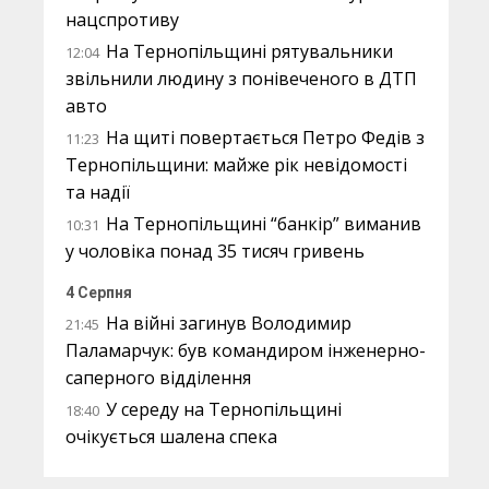
нацспротиву
На Тернопільщині рятувальники
12:04
звільнили людину з понівеченого в ДТП
авто
На щиті повертається Петро Федів з
11:23
Тернопільщини: майже рік невідомості
та надії
На Тернопільщині “банкір” виманив
10:31
у чоловіка понад 35 тисяч гривень
4 Серпня
На війні загинув Володимир
21:45
Паламарчук: був командиром інженерно-
саперного відділення
У середу на Тернопільщині
18:40
очікується шалена спека