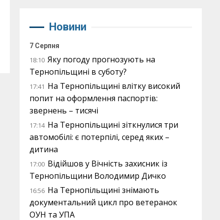
Новини
7 Серпня
Яку погоду прогнозують на
18:10
Тернопільщині в суботу?
На Тернопільщині влітку високий
17:41
попит на оформлення паспортів:
звернень – тисячі
На Тернопільщині зіткнулися три
17:14
автомобілі: є потерпілі, серед яких –
дитина
Відійшов у Вічність захисник із
17:00
Тернопільщини Володимир Дичко
На Тернопільщині знімають
16:56
документальний цикл про ветеранок
ОУН та УПА