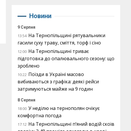
Новини
9 Серпня
На Тернопільщині рятувальники
13:54
гасили суху траву, сміття, торф і сіно
На Тернопільщині триває
12:00
підготовка до опалювального сезону: що
зроблено
Поїзди в Україні масово
10:22
вибиваються з графіка: деякі рейси
затримуються майже на 9 годин
8 Серпня
У неділю на тернополян очікує
18:00
комфортна погода
На Тернопільщині п’яний водій скоїв
17:12