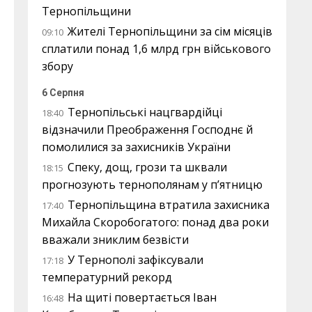
Тернопільщини
Жителі Тернопільщини за сім місяців
09:10
сплатили понад 1,6 млрд грн військового
збору
6 Серпня
Тернопільські нацгвардійці
18:40
відзначили Преображення Господнє й
помолилися за захисників України
Спеку, дощ, грози та шквали
18:15
прогнозують тернополянам у п’ятницю
Тернопільщина втратила захисника
17:40
Михайла Скоробогатого: понад два роки
вважали зниклим безвісти
У Тернополі зафіксували
17:18
температурний рекорд
На щиті повертається Іван
16:48