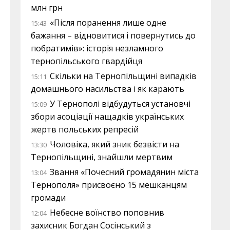
млн грн
«Після поранення лише одне
15:43
бажання – відновитися і повернутись до
побратимів»: історія незламного
тернопільського гвардійця
Скільки на Тернопільщині випадків
15:11
домашнього насильства і як карають
У Тернополі відбудуться установчі
15:09
збори асоціації нащадків українських
жертв польських репресій
Чоловіка, який зник безвісти на
13:30
Тернопільщині, знайшли мертвим
Звання «Почесний громадянин міста
13:04
Тернополя» присвоєно 15 мешканцям
громади
Небесне воїнство поповнив
12:04
захисник Богдан Сосінський з