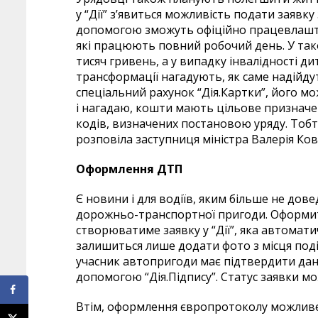
у “Дії” зʼявиться можливість подати заяв
допомогою зможуть офіційно працевлаштов
які працюють повний робочий день. У так
тисяч гривень, а у випадку інвалідності д
трансформації нагадують, як саме надійду
спеціальний рахунок “Дія.Картки”, його мо
і нагадаю, кошти мають цільове призначен
кодів, визначених постановою уряду. Тобт
розповіла заступниця міністра Валерія Ков
Оформлення ДТП
Є новини і для водіїв, яким більше не дове
дорожньо-транспортної пригоди. Оформити
створюватиме заявку у “Дії”, яка автомат
залишиться лише додати фото з місця події,
учасник автопригоди має підтвердити дані 
допомогою “Дія.Підпису”. Статус заявки м
Втім, оформлення європротоколу можливе