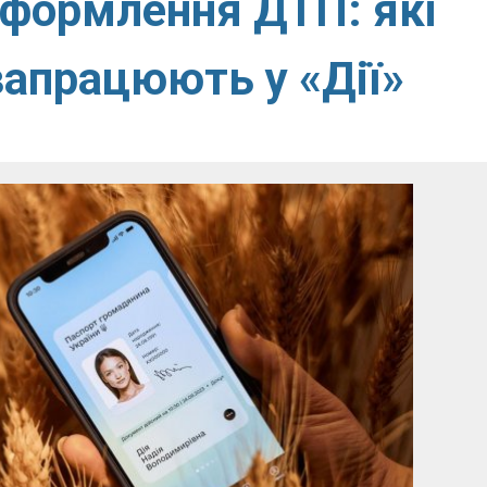
оформлення ДТП: які
запрацюють у «Дії»