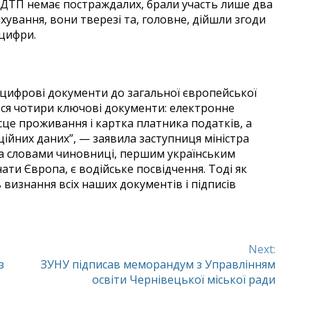
 ДТП немає постраждалих, брали участь лише два
ахування, вони тверезі та, головне, дійшли згоди
нцифри.
 цифрові документи до загальної європейської
ься чотири ключові документи: електронне
сце проживання і картка платника податків, а
ійних даних”, — заявила заступниця міністра
За словами чиновниці, першим українським
и Європа, є водійське посвідчення. Тоді як
изнання всіх наших документів і підписів
Next:
з
ЗУНУ підписав меморандум з Управлінням
освіти Чернівецької міської ради