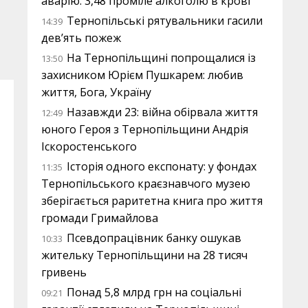
аварію: 3,48 проміле алкоголю в крові
Тернопільські рятувальники гасили
14:39
дев’ять пожеж
На Тернопільщині попрощалися із
13:50
захисником Юрієм Пушкарем: любив
життя, Бога, Україну
Назавжди 23: війна обірвала життя
12:49
юного Героя з Тернопільщини Андрія
Іскоростенського
Історія одного експонату: у фондах
11:35
Тернопільського краєзнавчого музею
зберігається раритетна книга про життя
громади Гримайлова
Псевдопрацівник банку ошукав
10:33
жительку Тернопільщини на 28 тисяч
гривень
Понад 5,8 млрд грн на соціальні
09:21