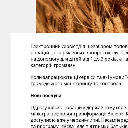
Електронний сервіс “Дія” незабаром попо
новацій – оформлення європротоколу післ
на допомогу для дітей від 1 до 3 років, а
категорій громадян.
Коли запрацюють ці сервіси та які умови 
громадського моніторингу та контролю.
Нові послуги
Одразу кілька новацій у державному сервіс
міністра цифрової трансформації Валерія К
доступною вже у червні-липні. Насампере
та програму “єЯсла” для підтримки батькі