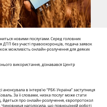
вниться новими послугами. Серед головних
я ДТП без участі правоохоронців, подача заявок
 також можливість онлайн-розлучення для деяких
їхнього використання, дізнавався Центр
і анонсувала в інтерв’ю “РБК-Україна” заступниця
оваль. За її словами, низка послуг може стати
д, йдеться про онлайн-розлучення, європротокол
в. Чиновниця наголосила, що повноцінній роботі