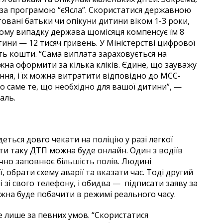
ку за програмою “єЯсла”. Скористатися державною
ані батьки чи опікуни дитини віком 1-3 роки,
ому випадку держава щомісяця компенсує їм 8
итини — 12 тисяч гривень. У Міністерстві цифрової
ть кошти. “Сама виплата зараховується на
жна оформити за кілька кліків. Єдине, що зауважу
ня, і їх можна витратити відповідно до MCC-
о саме те, що необхідно для вашої дитини”, —
аль.
деться довго чекати на поліцію у разі легкої
 таку ДТП можна буде онлайн. Один з водіїв
ично заповнює більшість полів. Людині
 обрати схему аварії та вказати час. Тоді другий
зі свого телефону, і обидва — підписати заяву за
ожна буде побачити в режимі реального часу.
 лише за певних умов. “Скористатися