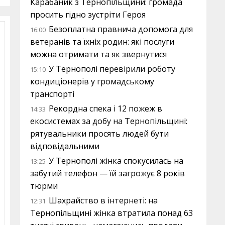
Карабаник з Тернопільщини: громада
просить гідно зустріти Героя
Безоплатна правнича допомога для
16:00
ветеранів та їхніх родин: які послуги
можна отримати та як звернутися
У Тернополі перевірили роботу
15:10
кондиціонерів у громадському
транспорті
Рекордна спека і 12 пожеж в
14:33
екосистемах за добу на Тернопільщині:
рятувальники просять людей бути
відповідальними
У Тернополі жінка спокусилась на
13:25
забутий телефон — їй загрожує 8 років
тюрми
Шахрайство в інтернеті: на
12:31
Тернопільщині жінка втратила понад 63