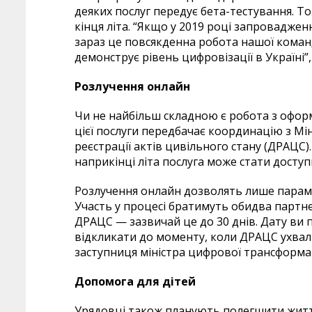
деяких послуг передує бета-тестування. Т
кінця літа. “Якщо у 2019 році запровадже
зараз це повсякденна робота нашої команд
демонструє рівень цифровізації в Україні”
Розлучення онлайн
Чи не найбільш складною є робота з офор
цієї послуги передбачає координацію з Мі
реєстрації актів цивільного стану (ДРАЦС
наприкінці літа послуга може стати досту
Розлучення онлайн дозволять лише парам, 
Участь у процесі братимуть обидва партне
ДРАЦС — зазвичай це до 30 днів. Дату ви 
відкликати до моменту, коли ДРАЦС ухвали
заступниця міністра цифрової трансформац
Допомога для дітей
Урядовці також планують полегшити життя