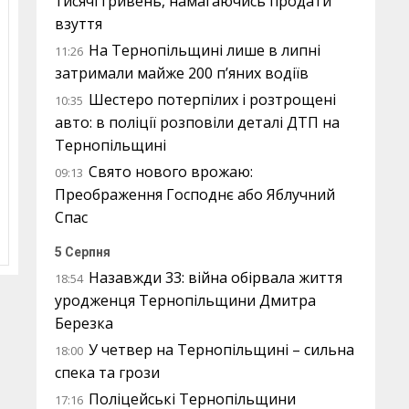
тисячі гривень, намагаючись продати
взуття
На Тернопільщині лише в липні
11:26
затримали майже 200 п’яних водіїв
Шестеро потерпілих і розтрощені
10:35
авто: в поліції розповіли деталі ДТП на
Тернопільщині
Свято нового врожаю:
09:13
Преображення Господнє або Яблучний
Спас
5 Серпня
Назавжди 33: війна обірвала життя
18:54
уродженця Тернопільщини Дмитра
Березка
У четвер на Тернопільщині – сильна
18:00
спека та грози
Поліцейські Тернопільщини
17:16