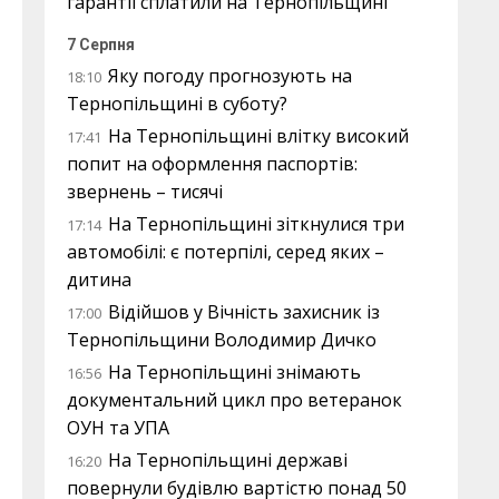
гарантії сплатили на Тернопільщині
7 Серпня
Яку погоду прогнозують на
18:10
Тернопільщині в суботу?
На Тернопільщині влітку високий
17:41
попит на оформлення паспортів:
звернень – тисячі
На Тернопільщині зіткнулися три
17:14
автомобілі: є потерпілі, серед яких –
дитина
Відійшов у Вічність захисник із
17:00
Тернопільщини Володимир Дичко
На Тернопільщині знімають
16:56
документальний цикл про ветеранок
ОУН та УПА
На Тернопільщині державі
16:20
повернули будівлю вартістю понад 50