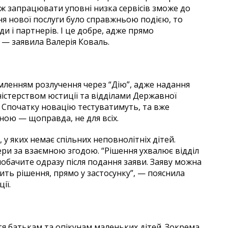
ож запрацювати уповні низка сервісів зможе до
ння нової послуги було справжньою подією, то
и і партнерів. І це добре, адже прямо
, — заявила Валерія Коваль.
мленням розлучення через “Дію”, адже надання
ністерством юстиції та відділами Державної
). Спочатку новацію тестуватимуть, та вже
пною — щоправда, не для всіх.
у яких немає спільних неповнолітніх дітей.
ри за взаємною згодою. “Рішення ухвалює відділ
побачите одразу після подання заяви. Заяву можна
ть рішення, прямо у застосунку”, — пояснила
ії.
 батькам та опікунам маленьких дітей. Зокрема,