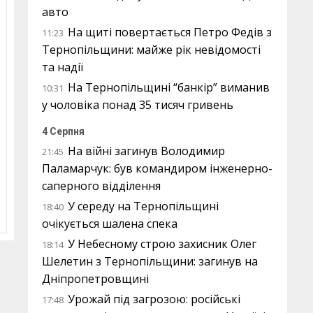
авто
На щиті повертається Петро Федів з
11:23
Тернопільщини: майже рік невідомості
та надії
На Тернопільщині “банкір” виманив
10:31
у чоловіка понад 35 тисяч гривень
4 Серпня
На війні загинув Володимир
21:45
Паламарчук: був командиром інженерно-
саперного відділення
У середу на Тернопільщині
18:40
очікується шалена спека
У Небесному строю захисник Олег
18:14
Шелетин з Тернопільщини: загинув на
Дніпропетровщині
Урожай під загрозою: російські
17:48