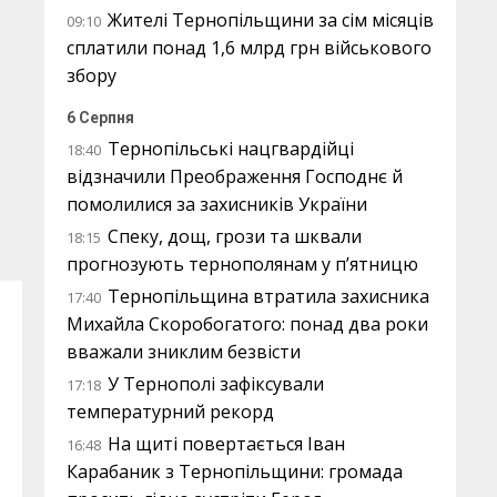
Жителі Тернопільщини за сім місяців
09:10
сплатили понад 1,6 млрд грн військового
збору
6 Серпня
Тернопільські нацгвардійці
18:40
відзначили Преображення Господнє й
помолилися за захисників України
Спеку, дощ, грози та шквали
18:15
прогнозують тернополянам у п’ятницю
Тернопільщина втратила захисника
17:40
Михайла Скоробогатого: понад два роки
вважали зниклим безвісти
У Тернополі зафіксували
17:18
температурний рекорд
На щиті повертається Іван
16:48
Карабаник з Тернопільщини: громада