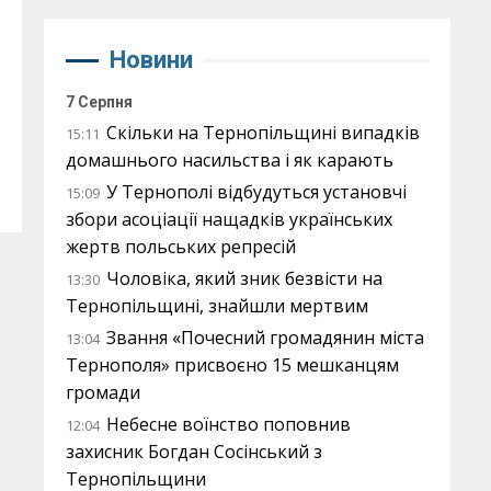
Новини
7 Серпня
Скільки на Тернопільщині випадків
15:11
домашнього насильства і як карають
У Тернополі відбудуться установчі
15:09
збори асоціації нащадків українських
жертв польських репресій
Чоловіка, який зник безвісти на
13:30
Тернопільщині, знайшли мертвим
Звання «Почесний громадянин міста
13:04
Тернополя» присвоєно 15 мешканцям
громади
Небесне воїнство поповнив
12:04
захисник Богдан Сосінський з
Тернопільщини