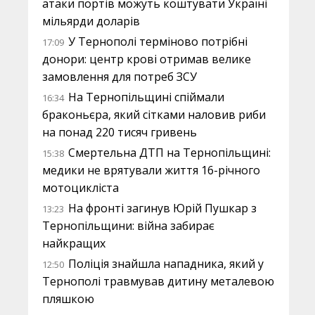
атаки портів можуть коштувати Україні
мільярди доларів
У Тернополі терміново потрібні
17:09
донори: центр крові отримав велике
замовлення для потреб ЗСУ
На Тернопільщині спіймали
16:34
браконьєра, який сітками наловив риби
на понад 220 тисяч гривень
Смертельна ДТП на Тернопільщині:
15:38
медики не врятували життя 16-річного
мотоцикліста
На фронті загинув Юрій Пушкар з
13:23
Тернопільщини: війна забирає
найкращих
Поліція знайшла нападника, який у
12:50
Тернополі травмував дитину металевою
пляшкою