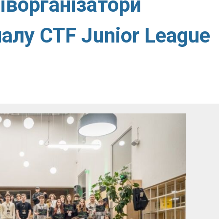
іворганізатори
алу CTF Junior League