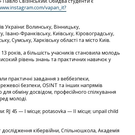
» Павло Свізінський. Обидва студенти є
/www.instagram.com/vapan_it?
ів України: Волинську, Вінницьку,
 Івано-Франківську, Київську, Кіровоградську,
ку, Сумську, Харківську області та місто Київ.
3 років, а більшість учасників становила молодь
високий рівень знань та практичних навичок у
ли практичні завдання з веббезпеки,
ережевої безпеки, OSINT та інших напрямів
ю для обміну досвідом, професійного спілкування
ред молоді.
J 45 — І місце; potasovka — ІІ місце; unpail child
 дослідження кібервійни, Спільношкола, Академія