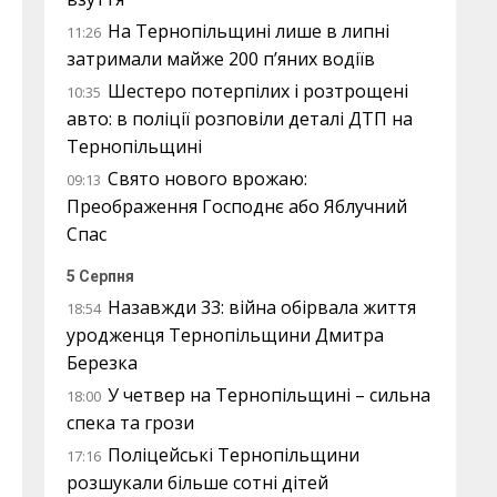
На Тернопільщині лише в липні
11:26
затримали майже 200 п’яних водіїв
Шестеро потерпілих і розтрощені
10:35
авто: в поліції розповіли деталі ДТП на
Тернопільщині
Свято нового врожаю:
09:13
Преображення Господнє або Яблучний
Спас
5 Серпня
Назавжди 33: війна обірвала життя
18:54
уродженця Тернопільщини Дмитра
Березка
У четвер на Тернопільщині – сильна
18:00
спека та грози
Поліцейські Тернопільщини
17:16
розшукали більше сотні дітей