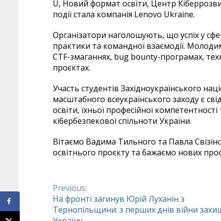
U, Новий формат освіти, Центр Кіберрозв
події стала компанія Lenovo Ukraine.
Організатори наголошують, що успіх у сфе
практики та командної взаємодії. Молоди
CTF-змаганнях, bug bounty-програмах, тех
проєктах.
Участь студентів Західноукраїнського наці
масштабного всеукраїнського заходу є сві
освіти, їхньої професійної компетентності 
кібербезпекової спільноти України.
Вітаємо Вадима Тильного та Павла Свізін
освітнього проєкту та бажаємо нових профе
Previous:
Continue
На фронті загинув Юрій Луханін з
Тернопільщини: з перших днів війни захи
Reading
Україну