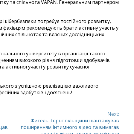
итку та спільнота VAPAN. Генеральним партнером
рі кібербезпеки потребує постійного розвитку,
м фахівцям рекомендують брати активну участь у
нічних спільнотах та власних дослідницьких
онального університету в організації такого
дченням високого рівня підготовки здобувачів
та активної участі у розвитку сучасної
ського з успішною реалізацією важливого
сійних здобутків і досягнень!
Next:
Житель Тернопільщини шантажував
щав
поширенням інтимного відео та вимагав
гроші у жінки, з якою зустрічався