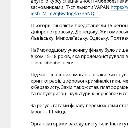
другого курсу спеціальності «Кібербезпека
засновниками ІТ-спільноти VAPAN
https:/
igsh=MTg2ejBwdng4a3B5NQ==
.
Цьогоріч фіналісти представляли 15 регіон
Дніпропетровську, Донецьку, Житомирську,
Львівську, Миколаївську, Одеську, Полтавсь
Наймолодшому учаснику фіналу було лише 1
віком 15-18 років, яка продемонструвала 
сфері кібербезпеки.
Під час фінальних змагань юнаки виконува
криптографії, цифрової криміналістики, м
кіберзахисту. Захід також став платформо
та популяризації культури кібербезпеки се
За результатами фіналу переможцями стали: R
labor — ІІІ місце.
Організаторами заходу виступили Інститут