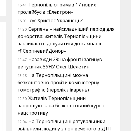
Тернопіль отримав 17 нових
16:41
тролейбусів «Електрон»
Ісус Христос Українець?
16:03
Серпень – найскладніший період для
14:30
донорства: жителів Тернопільщини
закликають долучитися до кампанії
«ЯСерпневийДонор»
Назавжди 29: на фронті загинув
13:47
випускник ЗУНУ Олег Шелетин
На Тернопільщині можна
13:18
безкоштовно пройти комп’ютерну
томографію (перелік лікарень)
Жителів Тернопільщини
12:30
запрошують на безкоштовний курс з
нацспротиву
На Тернопільщині рятувальники
12:04
звільнили людину з понівеченого в ДТП