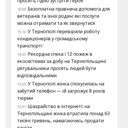
просить гідно зустріти Героя
Безоплатна правнича допомога для
16:00
ветеранів та їхніх родин: які послуги
можна отримати та як звернутися
У Тернополі перевірили роботу
15:10
кондиціонерів у громадському
транспорті
Рекордна спека і 12 пожеж в
14:33
екосистемах за добу на Тернопільщині:
рятувальники просять людей бути
відповідальними
У Тернополі жінка спокусилась на
13:25
забутий телефон — їй загрожує 8 років
тюрми
Шахрайство в інтернеті: на
12:31
Тернопільщині жінка втратила понад 63
тисячі гривень, намагаючись продати
взуття