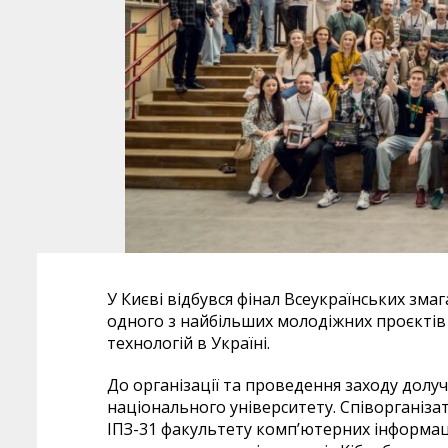
У Києві відбувся фінал Всеукраїнських змаг
одного з найбільших молодіжних проєктів 
технологій в Україні.
До організації та проведення заходу долу
національного університету. Співорганіза
ІПЗ-31 факультету комп’ютерних інформац