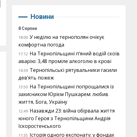
і
Новини
8 Серпня
У неділю на тернополян очікує
18:00
комфортна погода
На Тернопільщині п’яний водій скоїв
17:12
аварію: 3,48 проміле алкоголю в крові
Тернопільські рятувальники гасили
14:39
дев’ять пожеж
На Тернопільщині попрощалися із
13:50
захисником Юрієм Пушкарем: любив
життя, Бога, Україну
Назавжди 23: війна обірвала життя
12:49
юного Героя з Тернопільщини Андрія
Іскоростенського
Історія одного експонату: у фондах
11:35