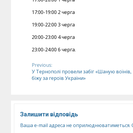
17:00-19:00 2 черга
19:00-22:00 3 черга
20:00-23:00 4 черга
23:00-24:00 6 черга.
Previous:
Continue
У Тернополі провели забіг «Шаную воїнів,
біжу за героїв України»
Reading
Залишити відповідь
Ваша e-mail адреса не оприлюднюватиметься.