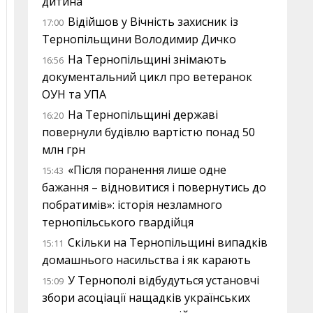
дитина
Відійшов у Вічність захисник із
17:00
Тернопільщини Володимир Дичко
На Тернопільщині знімають
16:56
документальний цикл про ветеранок
ОУН та УПА
На Тернопільщині державі
16:20
повернули будівлю вартістю понад 50
млн грн
«Після поранення лише одне
15:43
бажання – відновитися і повернутись до
побратимів»: історія незламного
тернопільського гвардійця
Скільки на Тернопільщині випадків
15:11
домашнього насильства і як карають
У Тернополі відбудуться установчі
15:09
збори асоціації нащадків українських