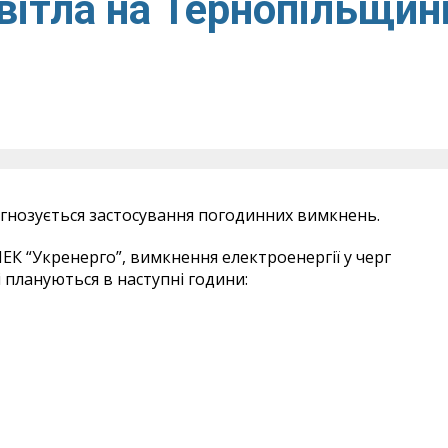
вітла на Тернопільщин
огнозується застосування погодинних вимкнень.
К “Укренерго”, вимкнення електроенергії у черг
і плануються в наступні години: