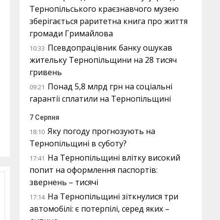
Тернопільського краєзнавчого музею
зберігається раритетна книга про життя
громади Гримайлова
Псевдопрацівник банку ошукав
10:33
жительку Тернопільщини на 28 тисяч
гривень
Понад 5,8 млрд грн на соціальні
09:21
гарантії сплатили на Тернопільщині
7 Серпня
Яку погоду прогнозують на
18:10
Тернопільщині в суботу?
На Тернопільщині влітку високий
17:41
попит на оформлення паспортів:
звернень – тисячі
На Тернопільщині зіткнулися три
17:14
автомобілі: є потерпілі, серед яких –