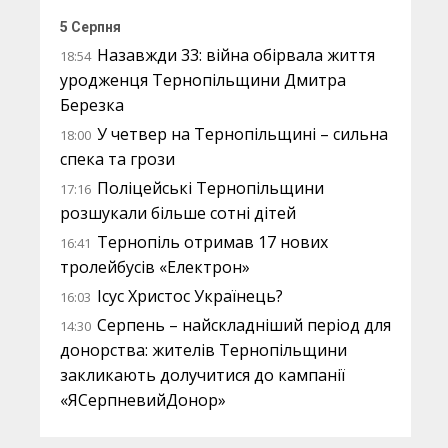
5 Серпня
Назавжди 33: війна обірвала життя
18:54
уродженця Тернопільщини Дмитра
Березка
У четвер на Тернопільщині – сильна
18:00
спека та грози
Поліцейські Тернопільщини
17:16
розшукали більше сотні дітей
Тернопіль отримав 17 нових
16:41
тролейбусів «Електрон»
Ісус Христос Українець?
16:03
Серпень – найскладніший період для
14:30
донорства: жителів Тернопільщини
закликають долучитися до кампанії
«ЯСерпневийДонор»