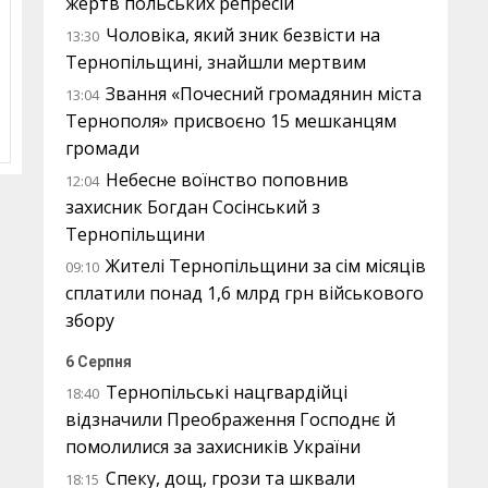
жертв польських репресій
Чоловіка, який зник безвісти на
13:30
Тернопільщині, знайшли мертвим
Звання «Почесний громадянин міста
13:04
Тернополя» присвоєно 15 мешканцям
громади
Небесне воїнство поповнив
12:04
захисник Богдан Сосінський з
Тернопільщини
Жителі Тернопільщини за сім місяців
09:10
сплатили понад 1,6 млрд грн військового
збору
6 Серпня
Тернопільські нацгвардійці
18:40
відзначили Преображення Господнє й
помолилися за захисників України
Спеку, дощ, грози та шквали
18:15