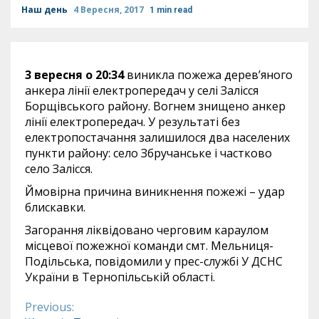
Наш день
4 Вересня, 2017
1 min read
3 вересня о 20:34
виникла пожежа дерев’яного
анкера лінії електропередач у селі Залісся
Борщівського району. Вогнем знищено анкер
лінії електропередач. У результаті без
електропостачання залишилося два населених
пункти району: село Збручанське і частково
село Залісся.
Ймовірна причина виникнення пожежі – удар
блискавки.
Загорання ліквідовано черговим караулом
місцевої пожежної команди смт. Мельниця-
Подільська, повідомили у прес-службі У ДСНС
України в Тернопільській області.
Previous:
Continue