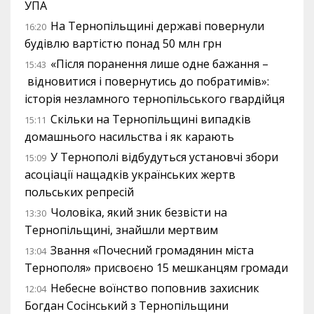
УПА
На Тернопільщині державі повернули
16:20
будівлю вартістю понад 50 млн грн
«Після поранення лише одне бажання –
15:43
відновитися і повернутись до побратимів»:
історія незламного тернопільського гвардійця
Скільки на Тернопільщині випадків
15:11
домашнього насильства і як карають
У Тернополі відбудуться установчі збори
15:09
асоціації нащадків українських жертв
польських репресій
Чоловіка, який зник безвісти на
13:30
Тернопільщині, знайшли мертвим
Звання «Почесний громадянин міста
13:04
Тернополя» присвоєно 15 мешканцям громади
Небесне воїнство поповнив захисник
12:04
Богдан Сосінський з Тернопільщини