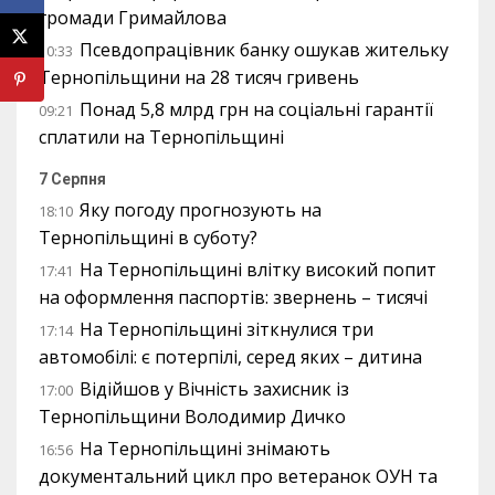
громади Гримайлова
Псевдопрацівник банку ошукав жительку
10:33
Тернопільщини на 28 тисяч гривень
Понад 5,8 млрд грн на соціальні гарантії
09:21
сплатили на Тернопільщині
7 Серпня
Яку погоду прогнозують на
18:10
Тернопільщині в суботу?
На Тернопільщині влітку високий попит
17:41
на оформлення паспортів: звернень – тисячі
На Тернопільщині зіткнулися три
17:14
автомобілі: є потерпілі, серед яких – дитина
Відійшов у Вічність захисник із
17:00
Тернопільщини Володимир Дичко
На Тернопільщині знімають
16:56
документальний цикл про ветеранок ОУН та