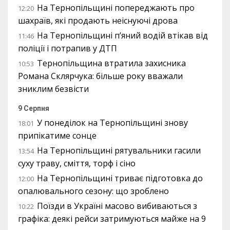
На Тернопільщині попереджають про
12:20
шахраїв, які продають неіснуючі дрова
На Тернопільщині п’яний водій втікав від
11:46
поліції і потрапив у ДТП
Тернопільщина втратила захисника
10:53
Романа Склярчука: більше року вважали
зниклим безвісти
9 Серпня
У понеділок на Тернопільщині знову
18:01
припікатиме сонце
На Тернопільщині рятувальники гасили
13:54
суху траву, сміття, торф і сіно
На Тернопільщині триває підготовка до
12:00
опалювального сезону: що зроблено
Поїзди в Україні масово вибиваються з
10:22
графіка: деякі рейси затримуються майже на 9