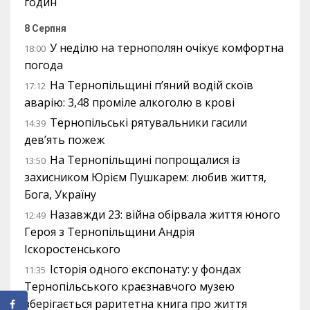
годин
8 Серпня
У неділю на тернополян очікує комфортна
18:00
погода
На Тернопільщині п’яний водій скоїв
17:12
аварію: 3,48 проміле алкоголю в крові
Тернопільські рятувальники гасили
14:39
дев’ять пожеж
На Тернопільщині попрощалися із
13:50
захисником Юрієм Пушкарем: любив життя,
Бога, Україну
Назавжди 23: війна обірвала життя юного
12:49
Героя з Тернопільщини Андрія
Іскоростенського
Історія одного експонату: у фондах
11:35
Тернопільського краєзнавчого музею
зберігається раритетна книга про життя