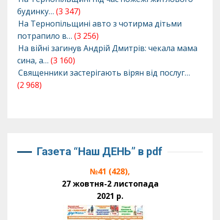
будинку…
(3 347)
На Тернопільщині авто з чотирма дітьми
потрапило в…
(3 256)
На війні загинув Андрій Дмитрів: чекала мама
сина, а…
(3 160)
Священники застерігають вірян від послуг…
(2 968)
Газета “Наш ДЕНЬ” в pdf
№41 (428),
27 жовтня-2 листопада
2021 р.