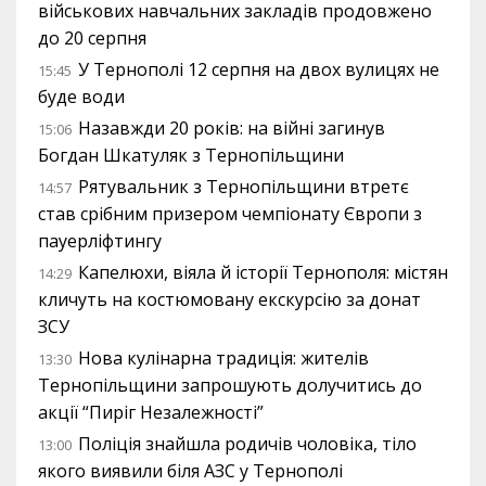
військових навчальних закладів продовжено
до 20 серпня
У Тернополі 12 серпня на двох вулицях не
15:45
буде води
Назавжди 20 років: на війні загинув
15:06
Богдан Шкатуляк з Тернопільщини
Рятувальник з Тернопільщини втретє
14:57
став срібним призером чемпіонату Європи з
пауерліфтингу
Капелюхи, віяла й історії Тернополя: містян
14:29
кличуть на костюмовану екскурсію за донат
ЗСУ
Нова кулінарна традиція: жителів
13:30
Тернопільщини запрошують долучитись до
акції “Пиріг Незалежності”
Поліція знайшла родичів чоловіка, тіло
13:00
якого виявили біля АЗС у Тернополі