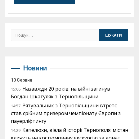
Пошук:
Новини
10 Серпня
Назавжди 20 років: на війні загинув
15:06
Богдан Шкатуляк з Тернопільщини
Рятувальник з Тернопільщини втретє
14:57
став срібним призером чемпіонату Європи з
пауерліфтингу
Капелюхи, віяла й історії Тернополя: містян
14:29
кличуть на костюмовану екскурсію за донат