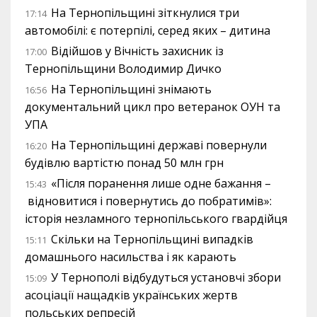
На Тернопільщині зіткнулися три
17:14
автомобілі: є потерпілі, серед яких – дитина
Відійшов у Вічність захисник із
17:00
Тернопільщини Володимир Дичко
На Тернопільщині знімають
16:56
документальний цикл про ветеранок ОУН та
УПА
На Тернопільщині державі повернули
16:20
будівлю вартістю понад 50 млн грн
«Після поранення лише одне бажання –
15:43
відновитися і повернутись до побратимів»:
історія незламного тернопільського гвардійця
Скільки на Тернопільщині випадків
15:11
домашнього насильства і як карають
У Тернополі відбудуться установчі збори
15:09
асоціації нащадків українських жертв
польських репресій