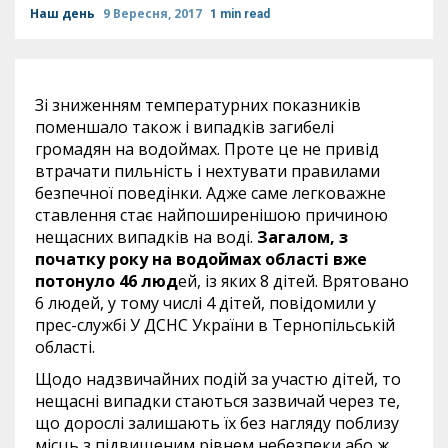
Наш день
9 Вересня, 2017
1 min read
Зі зниженням температурних показників
поменшало також і випадків загибелі
громадян на водоймах. Проте це не привід
втрачати пильність і нехтувати правилами
безпечної поведінки. Адже саме легковажне
ставлення стає найпоширенішою причиною
нещасних випадків на воді.
Загалом, з
початку року на водоймах області вже
потонуло 46 люд
ей, із яких 8 дітей. Врятовано
6 людей, у тому числі 4 дітей, повідомили у
прес-службі У ДСНС України в Тернопільській
області.
Щодо надзвичайних подій за участю дітей, то
нещасні випадки стаються зазвичай через те,
що дорослі залишають їх без нагляду поблизу
місць з підвищеним рівнем небезпеки або ж