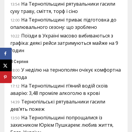
На Тернопільщині рятувальники гасили
13:54
суху траву, сміття, торф і сіно
На Тернопільщині триває підготовка до
12:00
опалювального сезону: що зроблено
Поїзди в Україні масово вибиваються з
10:22
графіка: деякі рейси затримуються майже на 9
годин
8 Серпня
У неділю на тернополян очікує комфортна
18:00
погода
На Тернопільщині п’яний водій скоїв
17:12
аварію: 3,48 проміле алкоголю в крові
Тернопільські рятувальники гасили
14:39
дев’ять пожеж
На Тернопільщині попрощалися із
13:50
захисником Юрієм Пушкарем: любив життя,