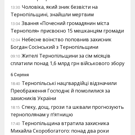
Чоловіка, який зник безвісти на
13:30
Тернопільщині, знайшли мертвим
Звання «Почесний громадянин міста
13:04
Тернополя» присвоєно 15 мешканцям громади
Небесне воїнство поповнив захисник
12:04
Богдан Сосінський з Тернопільщини
Жителі Тернопільщини за сім місяців
09:10
сплатили понад 1,6 млрд грн військового збору
6 Серпня
Тернопільські нацгвардійці відзначили
18:40
Преображення Господнє й помолилися за
захисників України
Спеку, дощ, грози та шквали прогнозують
18:15
тернополянам у п’ятницю
Тернопільщина втратила захисника
17:40
Михайла Скоробогатого: понад два роки