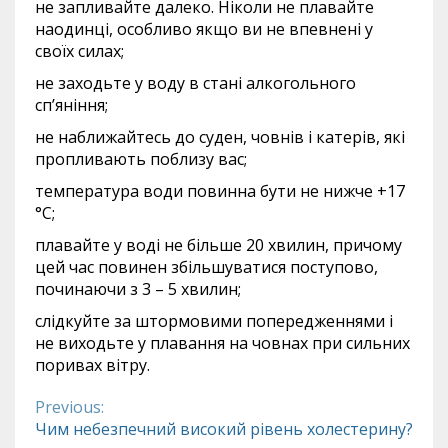
не запливайте далеко. Ніколи не плавайте
наодинці, особливо якщо ви не впевнені у
своїх силах;
не заходьте у воду в стані алкогольного
сп’яніння;
не наближайтесь до суден, човнів і катерів, які
пропливають поблизу вас;
температура води повинна бути не нижче +17
°С;
плавайте у воді не більше 20 хвилин, причому
цей час повинен збільшуватися поступово,
починаючи з 3 – 5 хвилин;
слідкуйте за штормовими попередженнями і
не виходьте у плавання на човнах при сильних
поривах вітру.
Previous:
Continue
Чим небезпечний високий рівень холестерину?