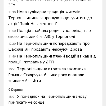
ЗСУ
Нова кулінарна традиція: жителів
13:30
Тернопільщини запрошують долучитись до
акції “Пиріг Незалежності”
Поліція знайшла родичів чоловіка, тіло
13:00
якого виявили біля АЗС у Тернополі
На Тернопільщині попереджають про
12:20
шахраїв, які продають неіснуючі дрова
На Тернопільщині п’яний водій втікав від
11:46
поліції і потрапив у ДТП
Тернопільщина втратила захисника
10:53
Романа Склярчука: більше року вважали
зниклим безвісти
9 Серпня
У понеділок на Тернопільщині знову
18:01
припікатиме сонце