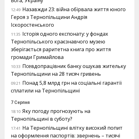
Бога, Україну
Назавжди 23: війна обірвала життя юного
12:49
Героя з Тернопільщини Андрія
Іскоростенського
Історія одного експонату: у фондах
11:35
Тернопільського краєзнавчого музею
зберігається раритетна книга про життя
громади Гримайлова
Псевдопрацівник банку ошукав жительку
10:33
Тернопільщини на 28 тисяч гривень
Понад 5,8 млрд грн на соціальні гарантії
09:21
сплатили на Тернопільщині
7 Серпня
Яку погоду прогнозують на
18:10
Тернопільщині в суботу?
На Тернопільщині влітку високий попит
17:41
на оформлення паспортів: звернень – тисячі