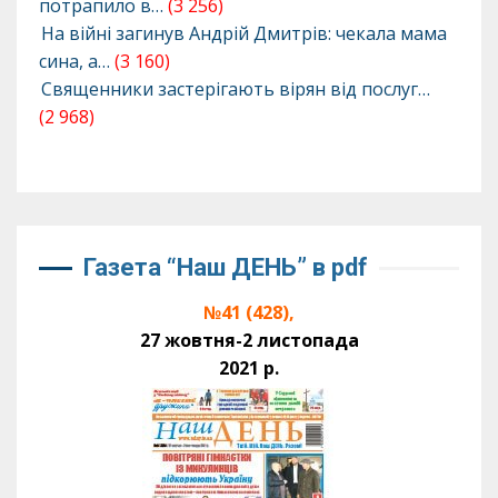
потрапило в…
(3 256)
На війні загинув Андрій Дмитрів: чекала мама
сина, а…
(3 160)
Священники застерігають вірян від послуг…
(2 968)
Газета “Наш ДЕНЬ” в pdf
№41 (428),
27 жовтня-2 листопада
2021 р.