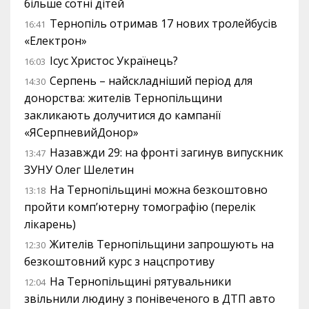
більше сотні дітей
Тернопіль отримав 17 нових тролейбусів
16:41
«Електрон»
Ісус Христос Українець?
16:03
Серпень – найскладніший період для
14:30
донорства: жителів Тернопільщини
закликають долучитися до кампанії
«ЯСерпневийДонор»
Назавжди 29: на фронті загинув випускник
13:47
ЗУНУ Олег Шелетин
На Тернопільщині можна безкоштовно
13:18
пройти комп’ютерну томографію (перелік
лікарень)
Жителів Тернопільщини запрошують на
12:30
безкоштовний курс з нацспротиву
На Тернопільщині рятувальники
12:04
звільнили людину з понівеченого в ДТП авто