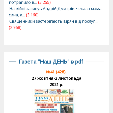
потрапило в…
(3 255)
На війні загинув Андрій Дмитрів: чекала мама
сина, а…
(3 160)
Священники застерігають вірян від послуг…
(2 968)
Газета “Наш ДЕНЬ” в pdf
№41 (428),
27 жовтня-2 листопада
2021 р.