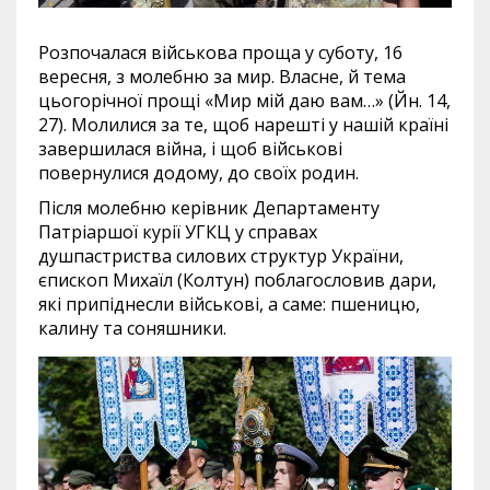
Розпочалася військова проща у суботу, 16
вересня, з молебню за мир. Власне, й тема
цьогорічної прощі «Мир мій даю вам…» (Йн. 14,
27). Молилися за те, щоб нарешті у нашій країні
завершилася війна, і щоб військові
повернулися додому, до своїх родин.
Після молебню керівник Департаменту
Патріаршої курії УГКЦ у справах
душпастриства силових структур України,
єпископ Михаїл (Колтун) поблагословив дари,
які припіднесли військові, а саме: пшеницю,
калину та соняшники.