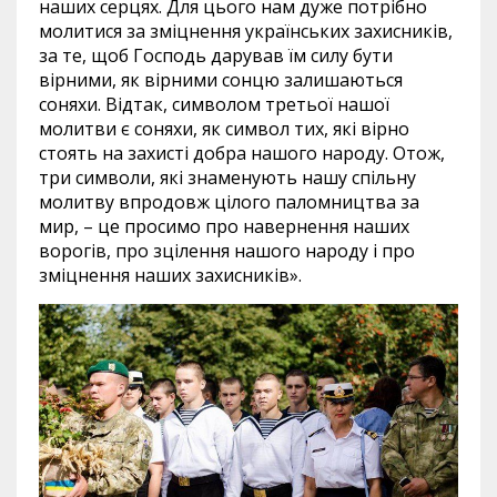
наших серцях. Для цього нам дуже потрібно
молитися за зміцнення українських захисників,
за те, щоб Господь дарував їм силу бути
вірними, як вірними сонцю залишаються
соняхи. Відтак, символом третьої нашої
молитви є соняхи, як символ тих, які вірно
стоять на захисті добра нашого народу. Отож,
три символи, які знаменують нашу спільну
молитву впродовж цілого паломництва за
мир, – це просимо про навернення наших
ворогів, про зцілення нашого народу і про
зміцнення наших захисників».