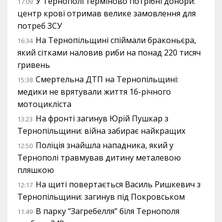
У Тернополі терміново потрібні донори:
17:09
центр крові отримав велике замовлення для
потреб ЗСУ
На Тернопільщині спіймали браконьєра,
16:34
який сітками наловив риби на понад 220 тисяч
гривень
Смертельна ДТП на Тернопільщині:
15:38
медики не врятували життя 16-річного
мотоцикліста
На фронті загинув Юрій Пушкар з
13:23
Тернопільщини: війна забирає найкращих
Поліція знайшла нападника, який у
12:50
Тернополі травмував дитину металевою
пляшкою
На щиті повертається Василь Ришкевич з
12:17
Тернопільщини: загинув під Покровськом
В парку “Загребелля” біля Тернополя
11:49