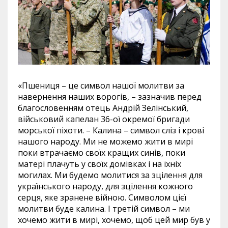
«Пшениця – це символ нашої молитви за
навернення наших ворогів, – зазначив перед
благословенням отець Андрій Зелінський,
військовий капелан 36-ої окремої бригади
морської піхоти. – Калина – символ сліз і крові
нашого народу. Ми не можемо жити в мирі
поки втрачаємо своїх кращих синів, поки
матері плачуть у своїх домівках і на їхніх
могилах. Ми будемо молитися за зцілення для
українського народу, для зцілення кожного
серця, яке зранене війною. Символом цієї
молитви буде калина. І третій символ – ми
хочемо жити в мирі, хочемо, щоб цей мир був у