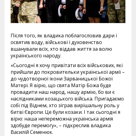
Після того, як владика поблагословив дари і
освятив воду, військові і духовенство
вшанували всіх, хто віддав життя за волю
українського народу.
«Сьогодні я хочу привітати всіх військових, які
прийшли до покровительки української армії –
до чудотворної ікони Зарваницької Божої
Матері. Я вірю, що свята Матір Божа буде
провадити наш народ, нашу армію, бо ви є
наслідниками козацького війська. Пригадаємо
собі під Віднем, хто зіграв вирішальну роль у
битві Європи. Це були козаки. І так сьогодні я
вірю: наша непереможна українська армія
здобуде перемогу», – підкреслив владика
Василій Семенюк.