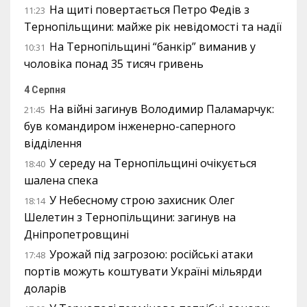
На щиті повертається Петро Федів з
11:23
Тернопільщини: майже рік невідомості та надії
На Тернопільщині “банкір” виманив у
10:31
чоловіка понад 35 тисяч гривень
4 Серпня
На війні загинув Володимир Паламарчук:
21:45
був командиром інженерно-саперного
відділення
У середу на Тернопільщині очікується
18:40
шалена спека
У Небесному строю захисник Олег
18:14
Шелетин з Тернопільщини: загинув на
Дніпропетровщині
Урожай під загрозою: російські атаки
17:48
портів можуть коштувати Україні мільярди
доларів