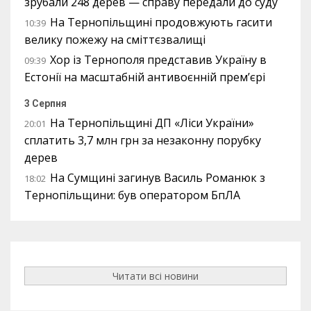
зрубали 248 дерев — справу передали до суду
На Тернопільщині продовжують гасити
10:39
велику пожежу на сміттєзвалищі
Хор із Тернополя представив Україну в
09:39
Естонії на масштабній антивоєнній прем’єрі
3 Серпня
На Тернопільщині ДП «Ліси України»
20:01
сплатить 3,7 млн грн за незаконну порубку
дерев
На Сумщині загинув Василь Романюк з
18:02
Тернопільщини: був оператором БпЛА
Читати всі новини