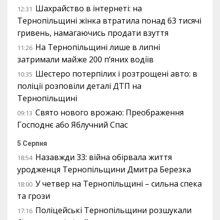
Шахрайство в інтернеті: на
12:31
Тернопільщині жінка втратила понад 63 тисячі
гривень, намагаючись продати взуття
На Тернопільщині лише в липні
11:26
затримали майже 200 п’яних водіїв
Шестеро потерпілих і розтрощені авто: в
10:35
поліції розповіли деталі ДТП на
Тернопільщині
Свято нового врожаю: Преображення
09:13
Господнє або Яблучний Спас
5 Серпня
Назавжди 33: війна обірвала життя
18:54
уродженця Тернопільщини Дмитра Березка
У четвер на Тернопільщині – сильна спека
18:00
та грози
Поліцейські Тернопільщини розшукали
17:16