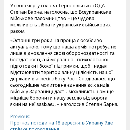
У свою чергу голова Тернопільської ОДА
Степан Барна, наголосив, що Всеукраїнське
військове паломництво – це чудова
можливість зібрати українських військових
разом.
«Останні три роки ця проща є особливо
актуальною, тому що наша армія потребує не
лише відновлення своєї обороноздатності та
боєздатності, а й моральної, психологічної
підготовки і божої підтримки, щоб і надалі
відстоювати територіальну цілісність нашої
держави в агресії з боку Росії. Сподіваюся, що
сьогоднішнє молитовне єднання всіх видів
військ у Зарваниці дасть можливість нам ще
міцніше боронити нашу землю від ворога,
який на неї зазіхає», – наголосив Степан Барна.
Previous:
Continue
Прогноз погоди на 18 вересня: в Україну йде
стрімке похолодання