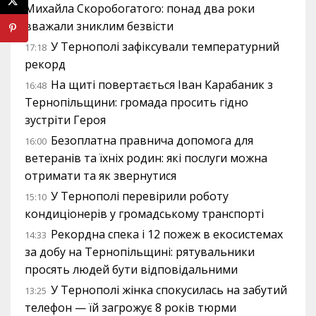
Михайла Скоробогатого: понад два роки
вважали зниклим безвісти
У Тернополі зафіксували температурний
17:18
рекорд
На щиті повертається Іван Карабаник з
16:48
Тернопільщини: громада просить гідно
зустріти Героя
Безоплатна правнича допомога для
16:00
ветеранів та їхніх родин: які послуги можна
отримати та як звернутися
У Тернополі перевірили роботу
15:10
кондиціонерів у громадському транспорті
Рекордна спека і 12 пожеж в екосистемах
14:33
за добу на Тернопільщині: рятувальники
просять людей бути відповідальними
У Тернополі жінка спокусилась на забутий
13:25
телефон — їй загрожує 8 років тюрми