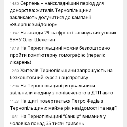
Серпень – найскладніший період для
14:30
донорства: жителів Тернопільщини
закликають долучитися до кампанії
«ЯСерпневийДонор»
Назавжди 29: на фронті загинув випускник
13:47
ЗУНУ Олег Шелетин
На Тернопільщині можна безкоштовно
13:18
пройти комп’ютерну томографію (перелік
лікарень)
Жителів Тернопільщини запрошують на
12:30
безкоштовний курс з нацспротиву
На Тернопільщині рятувальники
12:04
звільнили людину з понівеченого в ДТП авто
На щиті повертається Петро Федів з
11:23
Тернопільщини: майже рік невідомості та надії
На Тернопільщині “банкір” виманив у
10:31
чоловіка понад 35 тисяч гривень