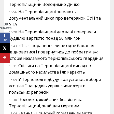
Тернопільщини Володимир Дичко
На Тернопільщині знімають
16:56
документальний цикл про ветеранок ОУН та
УПА
30
SHARES
На Тернопільщині державі повернули
16:20
будівлю вартістю понад 50 млн грн
30
«Після поранення лише одне бажання –
15:43
відновитися і повернутись до побратимів»:
історія незламного тернопільського гвардійця
Скільки на Тернопільщині випадків
15:11
домашнього насильства і як карають
У Тернополі відбудуться установчі збори
15:09
асоціації нащадків українських жертв
польських репресій
Чоловіка, який зник безвісти на
13:30
Тернопільщині, знайшли мертвим
Звання «Почесний громадянин міста
13:04