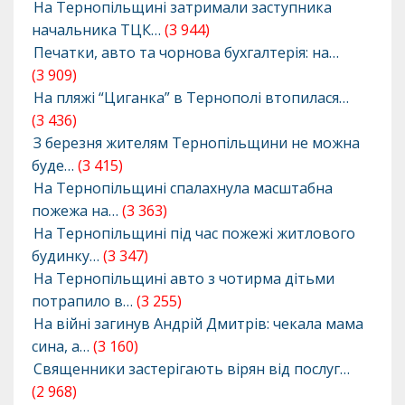
На Тернопільщині затримали заступника
начальника ТЦК…
(3 944)
Печатки, авто та чорнова бухгалтерія: на…
(3 909)
На пляжі “Циганка” в Тернополі втопилася…
(3 436)
З березня жителям Тернопільщини не можна
буде…
(3 415)
На Тернопільщині спалахнула масштабна
пожежа на…
(3 363)
На Тернопільщині під час пожежі житлового
будинку…
(3 347)
На Тернопільщині авто з чотирма дітьми
потрапило в…
(3 255)
На війні загинув Андрій Дмитрів: чекала мама
сина, а…
(3 160)
Священники застерігають вірян від послуг…
(2 968)