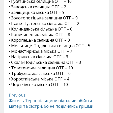
• Гусятинська селищна ОТГ – 10
• Заводська селищна ОТГ – 2
• Заліщицька міська ОТГ – 9
• Золотопотіцька селищна ОТГ – 0
• Іване-Пустенська сільська ОТГ – 2
• Колиндянська сільська ОТГ – 0
• Копичинецька міська ОТГ – 8
• Коропецька селищна ОТГ – 0
• Мельнице-Подільська селищна ОТГ – 5
• Монастириська міська ОТГ – 7
• Нагірянська сільська ОТГ – 3
• Скала-Подільська селищна ОТГ – 3
• Товстенська селищна ОТГ – 10
• Трибухівська сільська ОТГ – 0
• Хоростківська міська ОТГ – 4
• Чортківська міська ОТГ – 10
Previous:
Continue
Житель Тернопільщини підпалив обійстя
матері та сестри, бо не поділились грішми
Reading