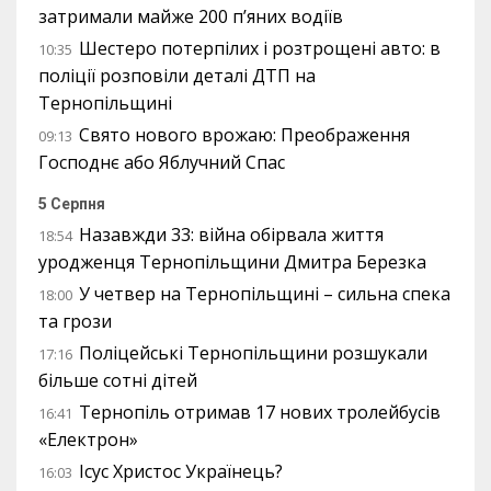
затримали майже 200 п’яних водіїв
Шестеро потерпілих і розтрощені авто: в
10:35
поліції розповіли деталі ДТП на
Тернопільщині
Свято нового врожаю: Преображення
09:13
Господнє або Яблучний Спас
5 Серпня
Назавжди 33: війна обірвала життя
18:54
уродженця Тернопільщини Дмитра Березка
У четвер на Тернопільщині – сильна спека
18:00
та грози
Поліцейські Тернопільщини розшукали
17:16
більше сотні дітей
Тернопіль отримав 17 нових тролейбусів
16:41
«Електрон»
Ісус Христос Українець?
16:03