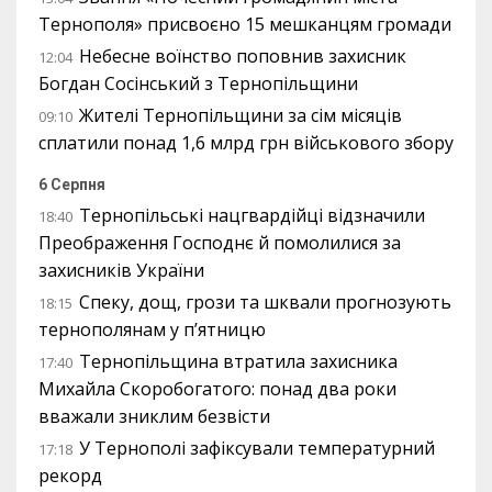
Тернополя» присвоєно 15 мешканцям громади
Небесне воїнство поповнив захисник
12:04
Богдан Сосінський з Тернопільщини
Жителі Тернопільщини за сім місяців
09:10
сплатили понад 1,6 млрд грн військового збору
6 Серпня
Тернопільські нацгвардійці відзначили
18:40
Преображення Господнє й помолилися за
захисників України
Спеку, дощ, грози та шквали прогнозують
18:15
тернополянам у п’ятницю
Тернопільщина втратила захисника
17:40
Михайла Скоробогатого: понад два роки
вважали зниклим безвісти
У Тернополі зафіксували температурний
17:18
рекорд