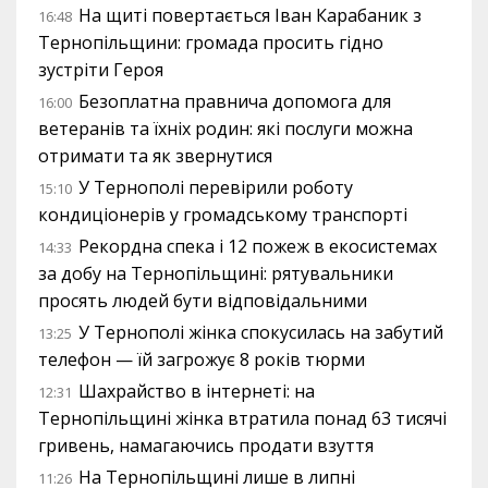
На щиті повертається Іван Карабаник з
16:48
Тернопільщини: громада просить гідно
зустріти Героя
Безоплатна правнича допомога для
16:00
ветеранів та їхніх родин: які послуги можна
отримати та як звернутися
У Тернополі перевірили роботу
15:10
кондиціонерів у громадському транспорті
Рекордна спека і 12 пожеж в екосистемах
14:33
за добу на Тернопільщині: рятувальники
просять людей бути відповідальними
У Тернополі жінка спокусилась на забутий
13:25
телефон — їй загрожує 8 років тюрми
Шахрайство в інтернеті: на
12:31
Тернопільщині жінка втратила понад 63 тисячі
гривень, намагаючись продати взуття
На Тернопільщині лише в липні
11:26