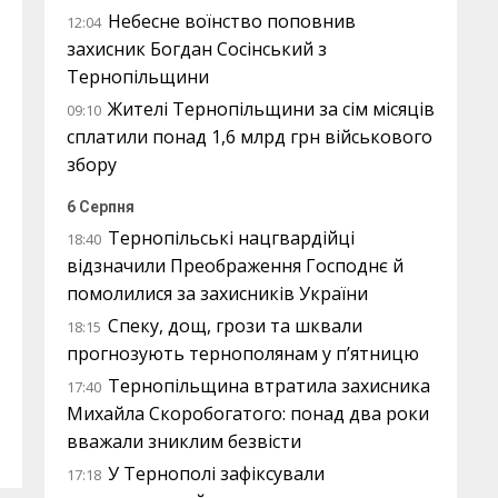
Небесне воїнство поповнив
12:04
захисник Богдан Сосінський з
Тернопільщини
Жителі Тернопільщини за сім місяців
09:10
сплатили понад 1,6 млрд грн військового
збору
6 Серпня
Тернопільські нацгвардійці
18:40
відзначили Преображення Господнє й
помолилися за захисників України
Спеку, дощ, грози та шквали
18:15
прогнозують тернополянам у п’ятницю
Тернопільщина втратила захисника
17:40
Михайла Скоробогатого: понад два роки
вважали зниклим безвісти
У Тернополі зафіксували
17:18