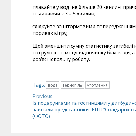
плавайте у воді не більше 20 хвилин, при
починаючи з 3 – 5 хвилин;
слідкуйте за штормовими попередженнями 
поривах вітру;
Щоб зменшити сумну статистику загибелі н
патрулюють місця відпочинку біля води, 
роз’яснювальну роботу.
Tags:
вода
Тернопіль
утоплення
Previous:
Continue
Із подарунками та гостинцями у дитбудин
завітали представники “БПП “Солідарність
Reading
(ФОТО)