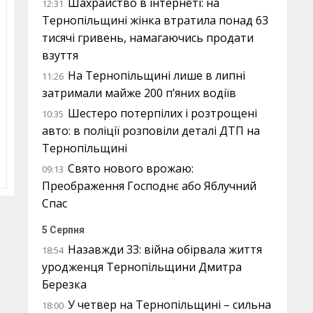
Шахрайство в інтернеті: на
12:31
Тернопільщині жінка втратила понад 63
тисячі гривень, намагаючись продати
взуття
На Тернопільщині лише в липні
11:26
затримали майже 200 п’яних водіїв
Шестеро потерпілих і розтрощені
10:35
авто: в поліції розповіли деталі ДТП на
Тернопільщині
Свято нового врожаю:
09:13
Преображення Господнє або Яблучний
Спас
5 Серпня
Назавжди 33: війна обірвала життя
18:54
уродженця Тернопільщини Дмитра
Березка
У четвер на Тернопільщині – сильна
18:00