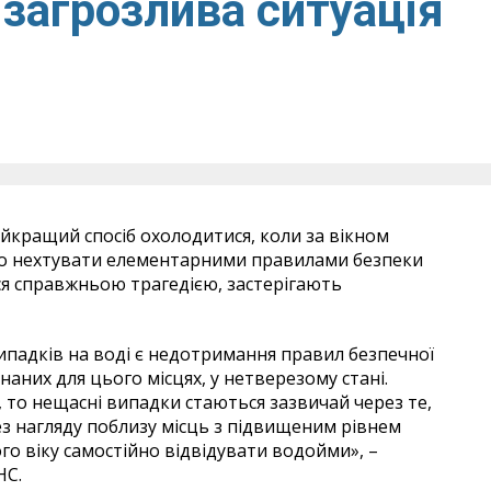
 загрозлива ситуація
айкращий спосіб охолодитися, коли за вікном
що нехтувати елементарними правилами безпеки
я справжньою трагедією, застерігають
адків на воді є недотримання правил безпечної
наних для цього місцях, у нетверезому стані.
 то нещасні випадки стаються зазвичай через те,
з нагляду поблизу місць з підвищеним рівнем
о віку самостійно відвідувати водойми», –
НС.