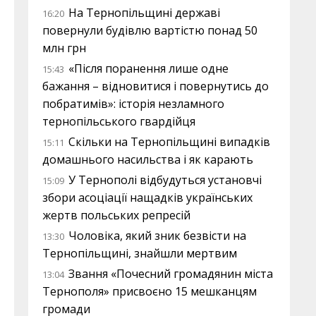
На Тернопільщині державі
16:20
повернули будівлю вартістю понад 50
млн грн
«Після поранення лише одне
15:43
бажання – відновитися і повернутись до
побратимів»: історія незламного
тернопільського гвардійця
Скільки на Тернопільщині випадків
15:11
домашнього насильства і як карають
У Тернополі відбудуться установчі
15:09
збори асоціації нащадків українських
жертв польських репресій
Чоловіка, який зник безвісти на
13:30
Тернопільщині, знайшли мертвим
Звання «Почесний громадянин міста
13:04
Тернополя» присвоєно 15 мешканцям
громади