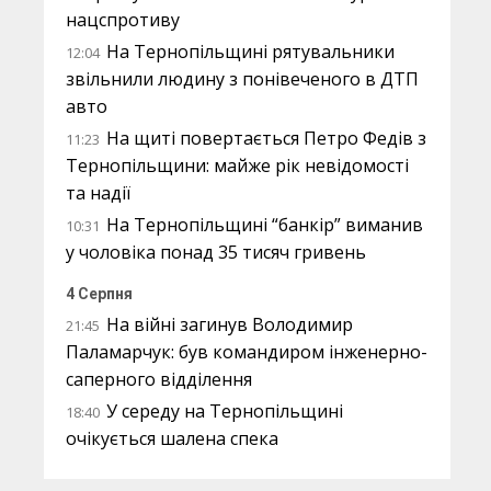
нацспротиву
На Тернопільщині рятувальники
12:04
звільнили людину з понівеченого в ДТП
авто
На щиті повертається Петро Федів з
11:23
Тернопільщини: майже рік невідомості
та надії
На Тернопільщині “банкір” виманив
10:31
у чоловіка понад 35 тисяч гривень
4 Серпня
На війні загинув Володимир
21:45
Паламарчук: був командиром інженерно-
саперного відділення
У середу на Тернопільщині
18:40
очікується шалена спека