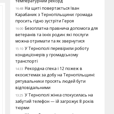
температурний рекорд
На щиті повертається Іван
16:48
Карабаник з Тернопільщини: громада
просить гідно зустріти Героя
Безоплатна правнича допомога для
16:00
ветеранів та їхніх родин: які послуги
можна отримати та як звернутися
У Тернополі перевірили роботу
15:10
кондиціонерів у громадському
транспорті
Рекордна спека і 12 пожеж в
14:33
екосистемах за добу на Тернопільщині:
рятувальники просять людей бути
відповідальними
У Тернополі жінка спокусилась на
13:25
забутий телефон — їй загрожує 8 років
тюрми