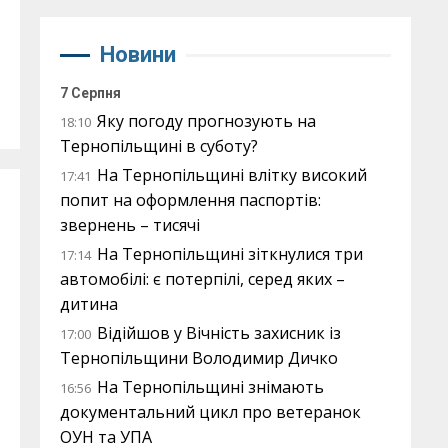
Новини
7 Серпня
Яку погоду прогнозують на
18:10
Тернопільщині в суботу?
На Тернопільщині влітку високий
17:41
попит на оформлення паспортів:
звернень – тисячі
На Тернопільщині зіткнулися три
17:14
автомобілі: є потерпілі, серед яких –
дитина
Відійшов у Вічність захисник із
17:00
Тернопільщини Володимир Дичко
На Тернопільщині знімають
16:56
документальний цикл про ветеранок
ОУН та УПА