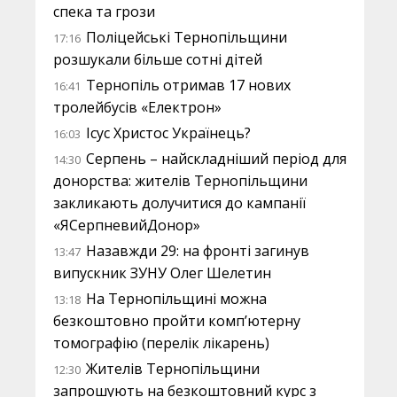
спека та грози
Поліцейські Тернопільщини
17:16
розшукали більше сотні дітей
Тернопіль отримав 17 нових
16:41
тролейбусів «Електрон»
Ісус Христос Українець?
16:03
Серпень – найскладніший період для
14:30
донорства: жителів Тернопільщини
закликають долучитися до кампанії
«ЯСерпневийДонор»
Назавжди 29: на фронті загинув
13:47
випускник ЗУНУ Олег Шелетин
На Тернопільщині можна
13:18
безкоштовно пройти комп’ютерну
томографію (перелік лікарень)
Жителів Тернопільщини
12:30
запрошують на безкоштовний курс з