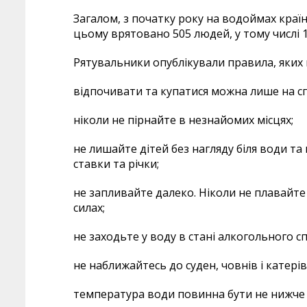
Загалом, з початку року на водоймах країн
цьому врятовано 505 людей, у тому числі 1
Рятувальники опублікували правила, яких 
відпочивати та купатися можна лише на с
ніколи не пірнайте в незнайомих місцях;
не лишайте дітей без нагляду біля води та
ставки та річки;
не запливайте далеко. Ніколи не плавайте
силах;
не заходьте у воду в стані алкогольного сп
не наближайтесь до суден, човнів і катері
температура води повинна бути не нижче 