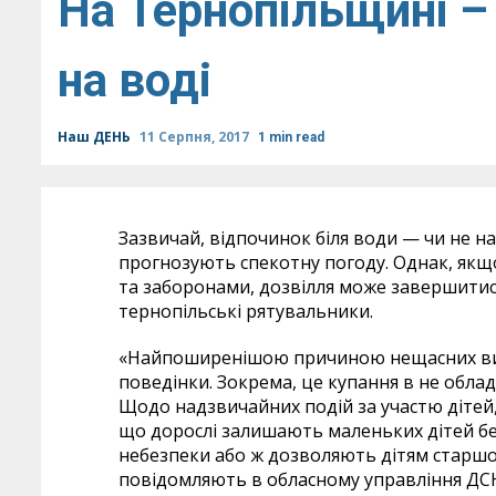
На Тернопільщині –
на воді
Наш ДЕНЬ
11 Серпня, 2017
1 min read
Зазвичай, відпочинок біля води — чи не н
прогнозують спекотну погоду. Однак, як
та заборонами, дозвілля може завершитис
тернопільські рятувальники.
«Найпоширенішою причиною нещасних вип
поведінки. Зокрема, це купання в не облад
Щодо надзвичайних подій за участю дітей,
що дорослі залишають маленьких дітей бе
небезпеки або ж дозволяють дітям старшог
повідомляють в обласному управління ДС