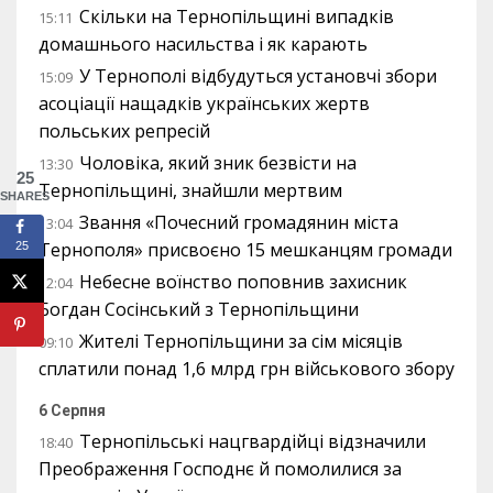
Скільки на Тернопільщині випадків
15:11
домашнього насильства і як карають
У Тернополі відбудуться установчі збори
15:09
асоціації нащадків українських жертв
польських репресій
Чоловіка, який зник безвісти на
13:30
25
Тернопільщині, знайшли мертвим
SHARES
Звання «Почесний громадянин міста
13:04
Тернополя» присвоєно 15 мешканцям громади
25
Небесне воїнство поповнив захисник
12:04
Богдан Сосінський з Тернопільщини
Жителі Тернопільщини за сім місяців
09:10
сплатили понад 1,6 млрд грн військового збору
6 Серпня
Тернопільські нацгвардійці відзначили
18:40
Преображення Господнє й помолилися за