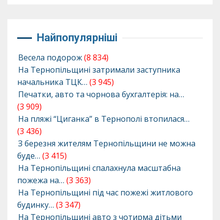
Найпопулярніші
Весела подорож
(8 834)
На Тернопільщині затримали заступника
начальника ТЦК…
(3 945)
Печатки, авто та чорнова бухгалтерія: на…
(3 909)
На пляжі “Циганка” в Тернополі втопилася…
(3 436)
З березня жителям Тернопільщини не можна
буде…
(3 415)
На Тернопільщині спалахнула масштабна
пожежа на…
(3 363)
На Тернопільщині під час пожежі житлового
будинку…
(3 347)
На Тернопільщині авто з чотирма дітьми