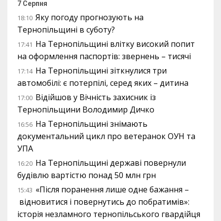
7 Серпня
Яку погоду прогнозують на
18:10
Тернопільщині в суботу?
На Тернопільщині влітку високий попит
17:41
на оформлення паспортів: звернень – тисячі
На Тернопільщині зіткнулися три
17:14
автомобілі: є потерпілі, серед яких – дитина
Відійшов у Вічність захисник із
17:00
Тернопільщини Володимир Дичко
На Тернопільщині знімають
16:56
документальний цикл про ветеранок ОУН та
УПА
На Тернопільщині державі повернули
16:20
будівлю вартістю понад 50 млн грн
«Після поранення лише одне бажання –
15:43
відновитися і повернутись до побратимів»:
історія незламного тернопільського гвардійця