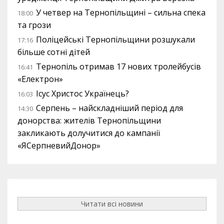
У четвер на Тернопільщині – сильна спека
18:00
та грози
Поліцейські Тернопільщини розшукали
17:16
більше сотні дітей
Тернопіль отримав 17 нових тролейбусів
16:41
«Електрон»
Ісус Христос Українець?
16:03
Серпень – найскладніший період для
14:30
донорства: жителів Тернопільщини
закликають долучитися до кампанії
«ЯСерпневийДонор»
Читати всі новини