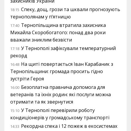
захисників України
Спеку, дощ, грози та шквали прогнозують
18:15
тернополянам у п’ятницю
Тернопільщина втратила захисника
17:40
Михайла Скоробогатого: понад два роки
вважали зниклим безвісти
У Тернополі зафіксували температурний
17:18
рекорд
На щиті повертається Іван Карабаник з
16:48
Тернопільщини: громада просить гідно
зустріти Героя
Безоплатна правнича допомога для
16:00
ветеранів та їхніх родин: які послуги можна
отримати та як звернутися
У Тернополі перевірили роботу
15:10
кондиціонерів у громадському транспорті
Рекордна спека і 12 пожеж в екосистемах
14:33