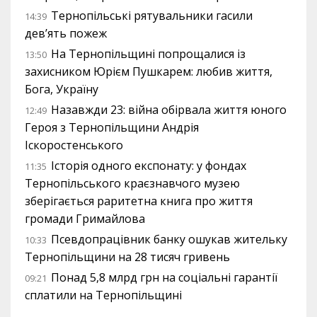
Тернопільські рятувальники гасили
14:39
дев’ять пожеж
На Тернопільщині попрощалися із
13:50
захисником Юрієм Пушкарем: любив життя,
Бога, Україну
Назавжди 23: війна обірвала життя юного
12:49
Героя з Тернопільщини Андрія
Іскоростенського
Історія одного експонату: у фондах
11:35
Тернопільського краєзнавчого музею
зберігається раритетна книга про життя
громади Гримайлова
Псевдопрацівник банку ошукав жительку
10:33
Тернопільщини на 28 тисяч гривень
Понад 5,8 млрд грн на соціальні гарантії
09:21
сплатили на Тернопільщині