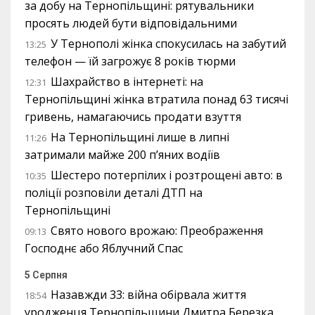
за добу на Тернопільщині: рятувальники
просять людей бути відповідальними
У Тернополі жінка спокусилась на забутий
13:25
телефон — їй загрожує 8 років тюрми
Шахрайство в інтернеті: на
12:31
Тернопільщині жінка втратила понад 63 тисячі
гривень, намагаючись продати взуття
На Тернопільщині лише в липні
11:26
затримали майже 200 п’яних водіїв
Шестеро потерпілих і розтрощені авто: в
10:35
поліції розповіли деталі ДТП на
Тернопільщині
Свято нового врожаю: Преображення
09:13
Господнє або Яблучний Спас
5 Серпня
Назавжди 33: війна обірвала життя
18:54
уродженця Тернопільщини Дмитра Березка