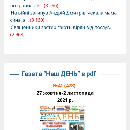
потрапило в…
(3 256)
На війні загинув Андрій Дмитрів: чекала мама
сина, а…
(3 160)
Священники застерігають вірян від послуг…
(2 968)
Газета “Наш ДЕНЬ” в pdf
№41 (428),
27 жовтня-2 листопада
2021 р.